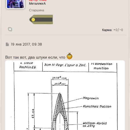
т
МеталлюгА
ь
Старшина
с
я
к
н
а
Карма:
+0/-0
ч
а
л
у
Г
19 янв 2017, 09:38
д
е
Вот так вот, два штуки если, что