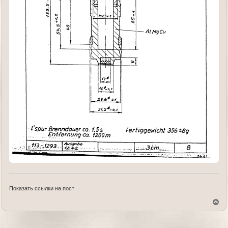
Показать ссылки на пост
В
е
р
н