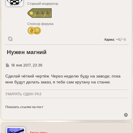
Старший модератор
Спонсор форума
Карма:
+6/-0
Нужен магний
Г
18 янв 2017, 23:36
д
е
Сделай чёткий чертёж. Через неделю буду на заводе, пока
мне будут делать заказ, я тебе сам крутану на станке.
УМИРАТЬ ОДИН РАЗ
Показать ссылки на пост
В
е
р
н
у
Автор темы