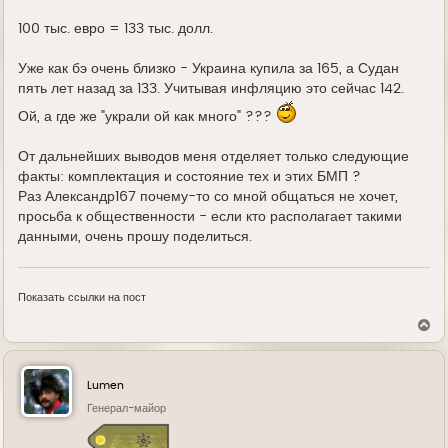
100 тыс. евро = 133 тыс. долл.
Уже как бэ очень близко - Украина купила за 165, а Судан
пять лет назад за 133. Учитывая инфляцию это сейчас 142.
Ой, а где же "украли ой как много" ???
От дальнейших выводов меня отделяет только следующие
факты: комплектация и состояние тех и этих БМП ?
Раз Александр167 почему-то со мной общаться не хочет,
просьба к общественности - если кто располагает такими
данными, очень прошу поделиться.
Показать ссылки на пост
В
е
р
н
у
Lumen
т
ь
Генерал-майор
с
я