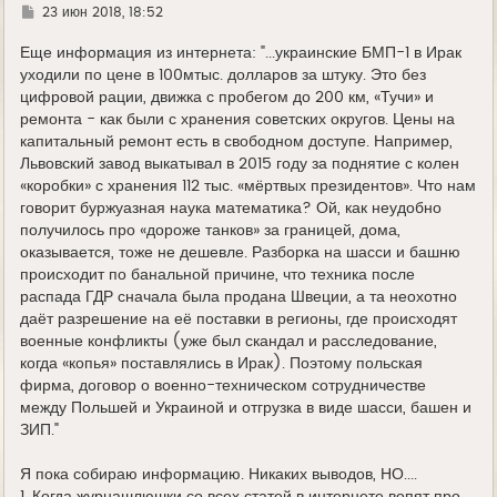
Г
23 июн 2018, 18:52
д
е
Еще информация из интернета: "...украинские БМП-1 в Ирак
уходили по цене в 100мтыс. долларов за штуку. Это без
цифровой рации, движка с пробегом до 200 км, «Тучи» и
ремонта - как были с хранения советских округов. Цены на
капитальный ремонт есть в свободном доступе. Например,
Львовский завод выкатывал в 2015 году за поднятие с колен
«коробки» с хранения 112 тыс. «мёртвых президентов». Что нам
говорит буржуазная наука математика? Ой, как неудобно
получилось про «дороже танков» за границей, дома,
оказывается, тоже не дешевле. Разборка на шасси и башню
происходит по банальной причине, что техника после
распада ГДР сначала была продана Швеции, а та неохотно
даёт разрешение на её поставки в регионы, где происходят
военные конфликты (уже был скандал и расследование,
когда «копья» поставлялись в Ирак). Поэтому польская
фирма, договор о военно-техническом сотрудничестве
между Польшей и Украиной и отгрузка в виде шасси, башен и
ЗИП."
Я пока собираю информацию. Никаких выводов, НО....
1. Когда журнашлюшки со всех статей в интернете вопят про