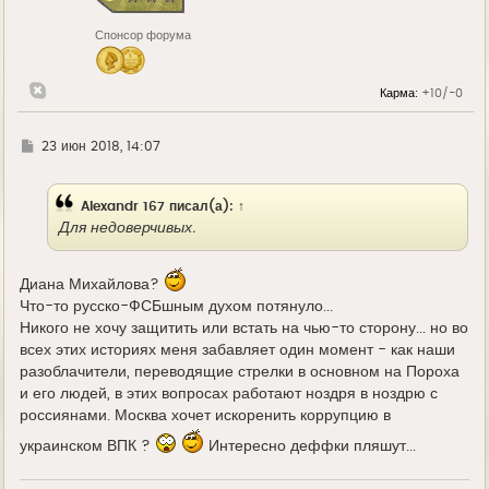
к
н
Спонсор форума
а
ч
а
л
Карма:
+10/-0
у
Г
23 июн 2018, 14:07
д
е
Alexandr 167
писал(а):
↑
Для недоверчивых.
Диана Михайлова?
Что-то русско-ФСБшным духом потянуло...
Никого не хочу защитить или встать на чью-то сторону... но во
всех этих историях меня забавляет один момент - как наши
разоблачители, переводящие стрелки в основном на Пороха
и его людей, в этих вопросах работают ноздря в ноздрю с
россиянами. Москва хочет искоренить коррупцию в
украинском ВПК ?
Интересно деффки пляшут...