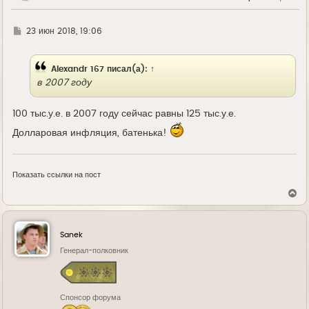
у
Г
23 июн 2018, 19:06
д
е
Alexandr 167
писал(а):
↑
в 2007 году
100 тыс.у.е. в 2007 году сейчас равны 125 тыс.у.е.
Долларовая инфляция, батенька!
Показать ссылки на пост
В
е
р
н
у
Sanek
т
ь
Генерал-полковник
с
я
к
н
Спонсор форума
а
ч