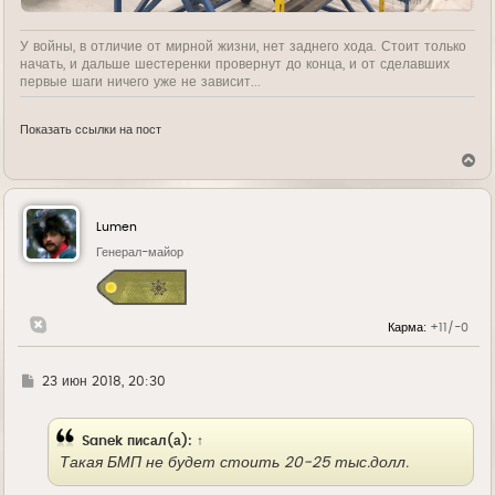
У войны, в отличие от мирной жизни, нет заднего хода. Стоит только
начать, и дальше шестеренки провернут до конца, и от сделавших
первые шаги ничего уже не зависит...
Показать ссылки на пост
В
е
р
н
у
Lumen
т
ь
Генерал-майор
с
я
к
н
Карма:
+11/-0
а
ч
а
л
Г
23 июн 2018, 20:30
у
д
е
Sanek
писал(а):
↑
Такая БМП не будет стоить 20-25 тыс.долл.