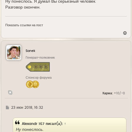
Ну понеслось. Я думал Вы серьезный человек.
Разговор окончен.
Показать ссылки на пост
В
е
р
н
у
Sanek
т
ь
Генерал-полковник
с
я
к
н
Спонсор форума
а
ч
а
л
Карма:
+10/-0
у
Г
23 июн 2018, 16:32
д
е
Alexandr 167
писал(а):
↑
Ну понеслось.