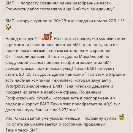
БМП — попросту соединял ранее разобранные части.
Стоимость работ составляла еще $40 тыс. за единицу."
БМП, которую купили за 20-25 тыс. продали нам за 205 !!!!
Народ негодуе!!!
Но в статье почему-то умалчивается
о ремонте и восстановлении этих БМП и что покупали их
практически новыми, а не как металлолом с хранения...
Ок. Поехали дальше. В статье Дианы Михайловой по
следующей ссылке приводятся фотографии этих БМП -
свежая краска, практически нульц! Такая БМП не будет
стоить 20-25 тыс.долл. Далее написано "При этом в Украине
есть частная компания Техимпекс, которая закупает у
Wtorplast аналогичные БМП-1 значительно дешевле и
продает их затем в арабские страны. По данным
Госфискальной службы, которые есть в распоряжении у
редакции, корпус БМП Техимпэкс приобретает за 49,9 тыс.
долл. за штуку, башни - по $27,1 тыс."
Упс! Оказывается уже украли меньше - половину суммы
Но опять же умалчивается о состоянии проданных
Техимпексу БМП...