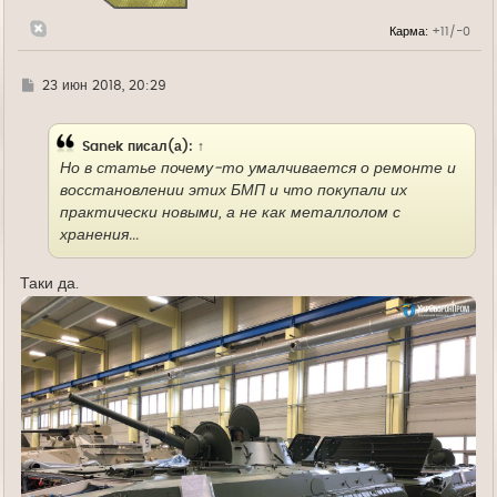
к
н
Карма:
+11/-0
а
ч
а
л
Г
23 июн 2018, 20:29
у
д
е
Sanek
писал(а):
↑
Но в статье почему-то умалчивается о ремонте и
восстановлении этих БМП и что покупали их
практически новыми, а не как металлолом с
хранения...
Таки да.