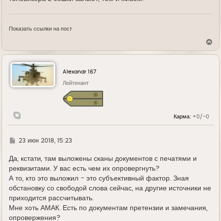
Показать ссылки на пост
В
е
р
н
у
Alexandr 167
т
ь
Лейтенант
с
я
к
н
Карма:
+0/-0
а
ч
а
л
Г
23 июн 2018, 15:23
у
д
е
Да, кстати, там выложены сканы документов с печатями и
реквизитами. У вас есть чем их опровергнуть?
А то, кто это выложил - это субъективный фактор. Зная
обстановку со свободой слова сейчас, на другие источники не
приходится рассчитывать.
Мне хоть АМАК. Есть по документам претензии и замечания,
опровержения?