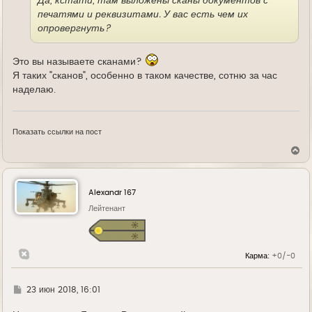
Да, кстати, там выложены сканы документов с
печатями и реквизитами. У вас есть чем их
опровергнуть?
Это вы называете сканами?
Я таких "сканов", особенно в таком качестве, сотню за час
наделаю.
Показать ссылки на пост
В
е
р
н
у
Alexandr 167
т
ь
Лейтенант
с
я
к
н
Карма:
+0/-0
а
ч
а
л
Г
23 июн 2018, 16:01
у
д
е