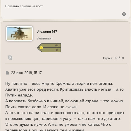
Показать ссылки на пост
В
е
р
н
у
Alexandr 167
т
ь
Лейтенант
с
я
к
н
Карма:
+0/-0
а
ч
а
л
Г
23 июн 2018, 15:17
у
д
е
Ну понятно - весь мир то Кремль, а люди в нем агенты.
Хватит уже этот бред нести. Критиковать власть нельзя - а то
Путин нападе.
А воровать безбожно в нищей, воюющей стране - это можно.
Почти святое дело. И слова не скажи.
А то что это наши налоги разворовывают, то что это приводит
к повышению цен, тарифов и услуг - так а нам что до этого.
Это же думать нужно. А мы не умеем и не хотим. Что с
телевизора в бошки зальют, тем и живём.