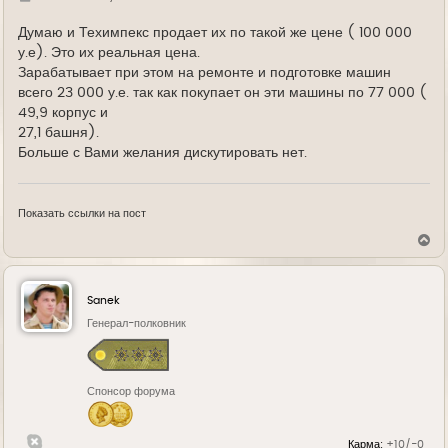
же? В нулячем?
у
д
- Почем их купили арабы у Техимпекса?
е
Думаю и Техимпекс продает их по такой же цене ( 100 000
- Какова стоимость аналогичных БМП на
у.е). Это их реальная цена.
международном рынке оружия? В аналогичном
Зарабатывает при этом на ремонте и подготовке машин
состоянии?
всего 23 000 у.е. так как покупает он эти машины по 77 000 (
К слову, Техимпекс судя по его сайту сам
49,9 корпус и
занимается ремонтом БМП...
27,1 башня).
Больше с Вами желания дискутировать нет.
Я надеюсь, вам понятно к чему я клоню и почему у
меня сомнения насчет этих "журналистских
расследований"...
Показать ссылки на пост
Я не сомневаюсь, что воруют или "зарабатывают".
В
Вопрос только сколько?
е
Если 5-10%, то это как бы ни цинично звучало,
р
вполне в пределах... во всем мире так... и вряд ли
н
у
позволяет повторять лозунги в стиле ЮВТ:
Sanek
т
ь
Генерал-полковник
с
Так сколько все-таки украли, а???
я
к
н
Спонсор форума
а
ч
а
л
Карма:
+10/-0