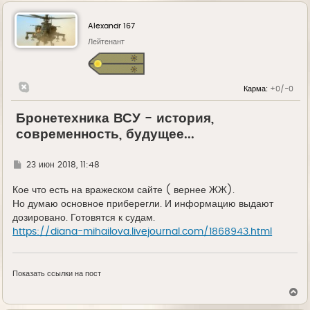
Alexandr 167
Лейтенант
Карма:
+0/-0
Бронетехника ВСУ - история,
современность, будущее...
Г
23 июн 2018, 11:48
д
е
Кое что есть на вражеском сайте ( вернее ЖЖ).
Но думаю основное приберегли. И информацию выдают
дозировано. Готовятся к судам.
https://diana-mihailova.livejournal.com/1868943.html
Показать ссылки на пост
В
е