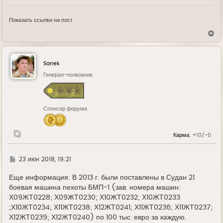
Показать ссылки на пост
В
е
р
н
у
Sanek
т
ь
Генерал-полковник
с
я
к
н
Спонсор форума
а
ч
а
л
Карма:
+10/-0
у
Г
23 июн 2018, 19:21
д
е
Еще информация: В 2013 г. были поставлены в Судан 21
боевая машина пехоты БМП-1 (зав. номера машин:
Х09ЖТ0228; Х09ЖТ0230; Х10ЖТ0232; Х10ЖТ0233
;Х10ЖТ0234; Х11ЖТ0238; Х12ЖТ0241; Х11ЖТ0236; Х11ЖТ0237;
Х12ЖТ0239; Х12ЖТ0240) по 100 тыс. евро за каждую.