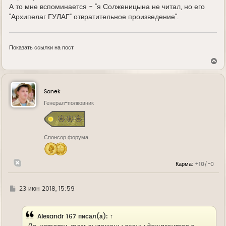
А то мне вспоминается - "я Солженицына не читал, но его
"Архипелаг ГУЛАГ" отвратительное произведение".
Показать ссылки на пост
В
е
р
н
у
Sanek
т
ь
Генерал-полковник
с
я
к
н
Спонсор форума
а
ч
а
л
Карма:
+10/-0
у
Г
23 июн 2018, 15:59
д
е
Alexandr 167
писал(а):
↑