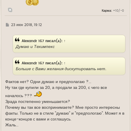
а
л
Карма:
+10/-0
у
Г
23 июн 2018, 19:12
д
е
Alexandr 167
писал(а):
↑
Думаю и Техимпекс
Alexandr 167
писал(а):
↑
Больше с Вами желания дискутировать нет.
Фактов нет? Одни думаю и предполагаю ?...
Ну так где купили за 20, а продали за 200, с чего все
началось ???
Зрада постепенно уменьшается?
Почему вы так все воспринимаете? Мне просто интересны
факты. Только не в стиле "думаю" и "предпологаю". Может я в
конце-концов с вами и соглашусь.
Жаль...