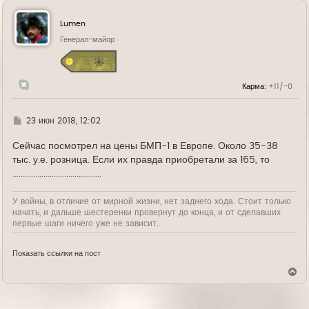
р
н
у
Lumen
т
ь
Генерал-майор
с
я
к
н
Карма:
+11/-0
а
ч
а
л
Г
23 июн 2018, 12:02
у
д
е
Сейчас посмотрел на цены БМП-1 в Европе. Около 35-38
тыс. у.е. розница. Если их правда приобретали за 165, то
...........................................
У войны, в отличие от мирной жизни, нет заднего хода. Стоит только
начать, и дальше шестеренки провернут до конца, и от сделавших
первые шаги ничего уже не зависит...
Показать ссылки на пост
В
е
р
н