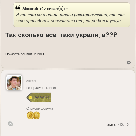
Alexandr 167
писал(а):
↑
А то что это наши налоги разворовывают, то что
это приводит к повышению цен, тарифов и услуг
Так сколько все-таки украли, а???
Показать ссылки на пост
В
е
р
н
у
Sanek
т
ь
Генерал-полковник
с
я
к
н
Спонсор форума
а
ч
а
л
Карма:
+10/-0
у