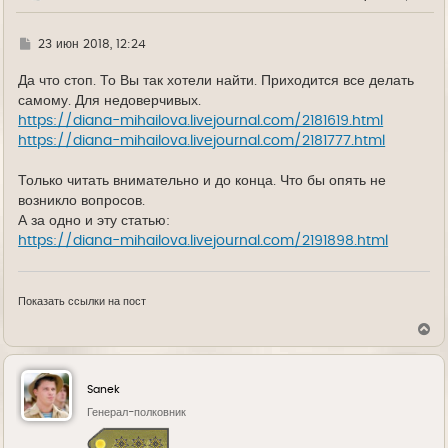
ч
а
л
Г
23 июн 2018, 12:24
у
д
е
Да что стоп. То Вы так хотели найти. Приходится все делать
самому. Для недоверчивых.
https://diana-mihailova.livejournal.com/2181619.html
https://diana-mihailova.livejournal.com/2181777.html
Только читать внимательно и до конца. Что бы опять не
возникло вопросов.
А за одно и эту статью:
https://diana-mihailova.livejournal.com/2191898.html
Показать ссылки на пост
В
е
р
н
у
Sanek
т
ь
Генерал-полковник
с
я