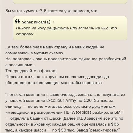
Вы читать умеете? Я кажется уже написал, что...
Sanek
писал(а):
↑
Никого не хочу защитить или встать на чью-то
сторону...
...а тем более зная нашу страну и наших людей не
сомневаюсь в мутных схемах...
Но, повторюсь, очень подозрительно единение разоблачений
с россиянами...
Теперь давайте о фактах:
Первая статья, на которую вы сослались, доводит до
общественности вопиющие масштабы воровства:
"Польская компания в свою очередь изначально покупала их
у чешской компании Excalibur Army по €20-25 тыс. за
единицу — по цене металлолома, согласно документам,
имеющимся в распоряжении НВ. Wtorplast разбирала БМП
— отделяла башни от шасси. Далее ЖБЗ завозил все это по
отдельности в Украину: каждая башня оценивалась в $66
тыс., а каждое шасси — по $99 тыс. Завод "ремонтировал"