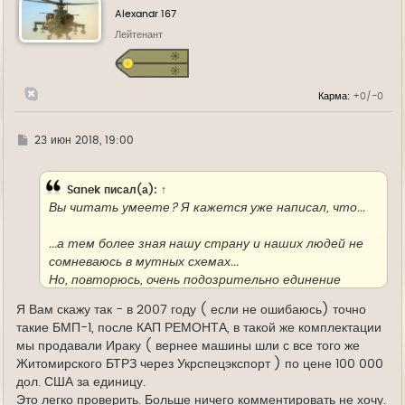
у
Alexandr 167
т
ь
Лейтенант
с
я
к
н
Карма:
+0/-0
а
ч
а
л
Г
23 июн 2018, 19:00
у
д
е
Sanek
писал(а):
↑
Вы читать умеете? Я кажется уже написал, что...
...а тем более зная нашу страну и наших людей не
сомневаюсь в мутных схемах...
Но, повторюсь, очень подозрительно единение
разоблачений с россиянами...
Я Вам скажу так - в 2007 году ( если не ошибаюсь) точно
Теперь давайте о фактах:
такие БМП-1, после КАП РЕМОНТА, в такой же комплектации
Первая статья, на которую вы сослались, доводит
мы продавали Ираку ( вернее машины шли с все того же
до общественности вопиющие масштабы
Житомирского БТРЗ через Укрспецэкспорт ) по цене 100 000
воровства:
дол. США за единицу.
Это легко проверить. Больше ничего комментировать не хочу.