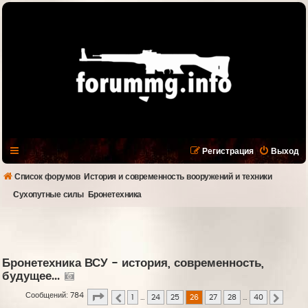
Регистрация
Выход
Список форумов
История и современность вооружений и техники
Сухопутные силы
Бронетехника
Бронетехника ВСУ - история, современность,
будущее...
Страница
26
из
40
Сообщений: 784
1
…
24
25
26
27
28
…
40
Пред.
След.