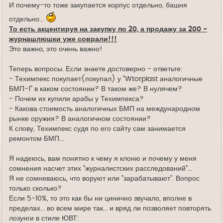
И почему-то тоже закупается корпус отдельно, башня
отдельно...
То есть акцентируя на закупку по 20, а продажу за 200 -
журнашлюшки уже соврали!!!
Это важно, это очень важно!
Теперь вопросы. Если знаете достоверно - ответьте:
- Техимпекс покупает(покупал) у "Wtorplast аналогичные
БМП-1" в каком состоянии? В таком же? В нулячем?
- Почем их купили арабы у Техимпекса?
- Какова стоимость аналогичных БМП на международном
рынке оружия? В аналогичном состоянии?
К слову, Техимпекс судя по его сайту сам занимается
ремонтом БМП...
Я надеюсь, вам понятно к чему я клоню и почему у меня
сомнения насчет этих "журналистских расследований"...
Я не сомневаюсь, что воруют или "зарабатывают". Вопрос
только сколько?
Если 5-10%, то это как бы ни цинично звучало, вполне в
пределах... во всем мире так... и вряд ли позволяет повторять
лозунги в стиле ЮВТ: