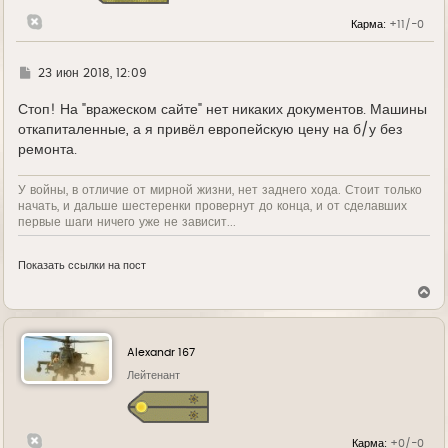
Карма:
+11/-0
Г
23 июн 2018, 12:09
д
е
Стоп! На "вражеском сайте" нет никаких документов. Машины
откапиталенные, а я привёл европейскую цену на б/у без
ремонта.
У войны, в отличие от мирной жизни, нет заднего хода. Стоит только
начать, и дальше шестеренки провернут до конца, и от сделавших
первые шаги ничего уже не зависит...
Показать ссылки на пост
В
е
р
н
у
Alexandr 167
т
ь
Лейтенант
с
я
к
н
Карма:
+0/-0
а