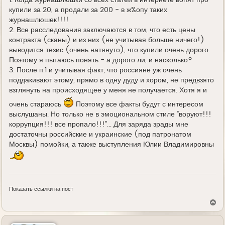
купили за 20, а продали за 200 - в ж%опу таких
журнашлюшек!!!!
2. Все расследования заключаются в том, что есть цены
контракта (сканы) и из них (не учитывая больше ничего!)
выводится тезис (очень натянуто), что купили очень дорого.
Поэтому я пытаюсь понять - а дорого ли, и насколько?
3. После п.1 и учитывая факт, что россияне уж очень
поддакивают этому, прямо в одну дуду и хором, не предвзято
взглянуть на происходящее у меня не получается. Хотя я и
очень стараюсь
Поэтому все факты будут с интересом
выслушаны. Но только не в эмоциональном стиле "воруют!!!
коррупция!!! все пропало!!!"... Для заряда зрады мне
достаточны российские и украинские (под патронатом
Москвы) помойки, а также выступления Юлии Владимировны
Показать ссылки на пост
В
е
р
н