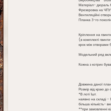
Виробництва - Ba
Матеріал- дюраль 
Фрезеровка на ЧПУ+
Вентиляційні отвори
Планка 3-го поколін
Кріплення на гвинти
(в комплекті гвинт
крок між отворами
Модельний ряд вкл
Кожна з котрих бува
Довжина даної план
Розмір від краю до 
*В лоті 1шт.
наявно на складі - 
більша кількість- в
**при замовленні кі