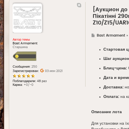
[Аукцион до
Пікатінні 29
Z10/Z15/UAR1
Г
Bast Armament
д
Автор темы
е
Bast Armament
Старшина
Стартовая ц
Шаг аукцион
Сообщения:
250
Блиц-цена:
Зарегистрирован:
03 июн 2021
Дата и врем
Поблагодарили:
48 раз
Карма:
+0/-0
Доставка:
но
Оплата:
на к
Описание лота
Для установки на їх