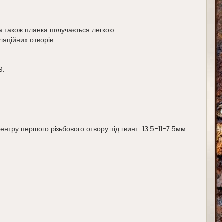
а також планка получається легкою.
ляційних отворів.
9.
центру першого різьбового отвору під гвинт: 13.5-11-7.5мм