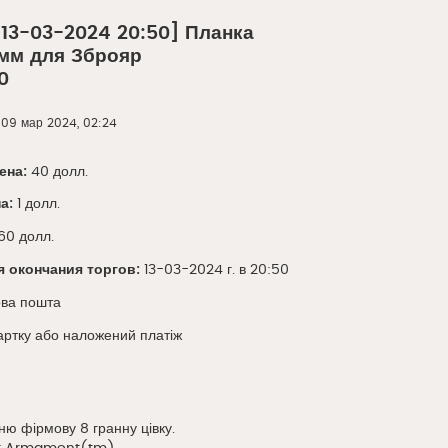
 13-03-2024 20:50] Планка
0мм для Зброяр
0
»
09 мар 2024, 02:24
ена:
40 долл.
а:
1 долл.
60 долл.
я окончания торгов:
13-03-2024 г. в 20:50
ва пошта
артку або наложений платіж
ню фірмову 8 гранну цівку.