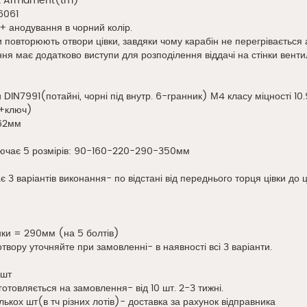
st Armament(tm)
6061
 анодування в чорний колір.
 повторюють отвори цівки, завдяки чому карабін не перегрівається 
ня має додатково виступи для розподілення віддачі на стінки венти
 DIN7991(потайні, чорні під внутр. 6-гранник) М4 класу міцності 10.
и+ключ)
 62мм
ючає 5 розмірів: 90-160-220-290-350мм
є 3 варіантів виконання- по відстані від переднього торця цівки до 
ки = 290мм (на 5 болтів)
отвору уточняйте при замовленні- в наявності всі 3 варіанти.
1шт
иготовляється на замовлення- від 10 шт. 2-3 тижні.
лькох шт(в тч різних лотів)- доставка за рахунок відправника