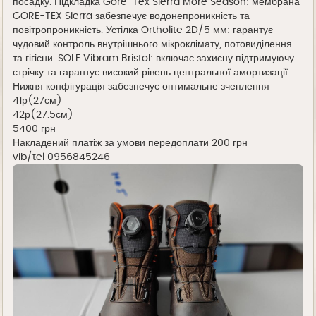
посадку. Підкладка Gore-Tex Sierra More Season: мембрана
GORE-TEX Sierra забезпечує водонепроникність та
повітропроникність. Устілка Ortholite 2D/5 мм: гарантує
чудовий контроль внутрішнього мікроклімату, потовиділення
та гігієни. SOLE Vibram Bristol: включає захисну підтримуючу
стрічку та гарантує високий рівень центральної амортизації.
Нижня конфігурація забезпечує оптимальне зчеплення
41р(27см)
42р(27.5см)
5400 грн
Накладений платіж за умови передоплати 200 грн
vib/tel 0956845246