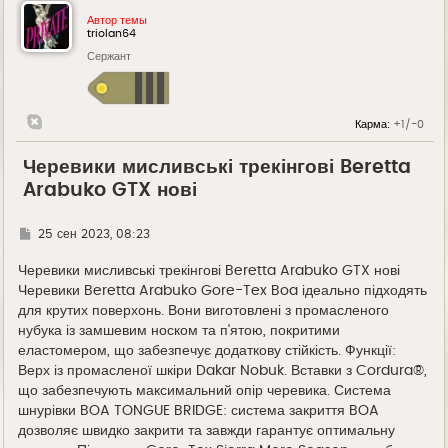
Автор темы
triolan64
Сержант
Карма:
+1/-0
Черевики мисливські трекінгові Beretta
Arabuko GTX нові
Г
25 сен 2023, 08:23
д
е
Черевики мисливські трекінгові Beretta Arabuko GTX нові
Черевики Beretta Arabuko Gore-Tex Boa ідеально підходять
для крутих поверхонь. Вони виготовлені з промасленого
нубука із замшевим носком та п'ятою, покритими
еластомером, що забезпечує додаткову стійкість. Функції:
Верх із промасленої шкіри Dakar Nobuk. Вставки з Cordura®,
що забезпечують максимальний опір черевика. Система
шнурівки BOA TONGUE BRIDGE: система закриття BOA
дозволяє швидко закрити та завжди гарантує оптимальну