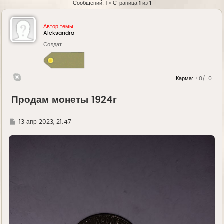
Сообщений: 1 • Страница
1
из
1
Автор темы
Aleksandra
Солдат
Карма:
+0/-0
Продам монеты 1924г
Г
13 апр 2023, 21:47
д
е