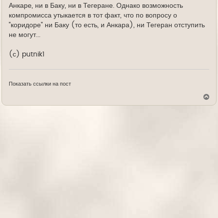
Анкаре, ни в Баку, ни в Тегеране. Однако возможность
компромисса утыкается в тот факт, что по вопросу о
"коридоре" ни Баку (то есть, и Анкара), ни Тегеран отступить
не могут...
(с) putnik1
Показать ссылки на пост
В
е
р
н
у
т
ь
с
я
к
н
а
ч
а
л
у