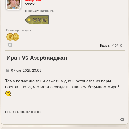
Автор темы
Sanek
Генерал-полковник
Спонсор форума
Карма:
+10/-0
Иран vs Азербайджан
Г
07 окт 2021, 23:06
д
е
Тема возможно так и ляжет на дно и останется из пары
постов... но хз, что можно ожидать в нашем безумном мире?
Показать ссылки на пост
В
е
р