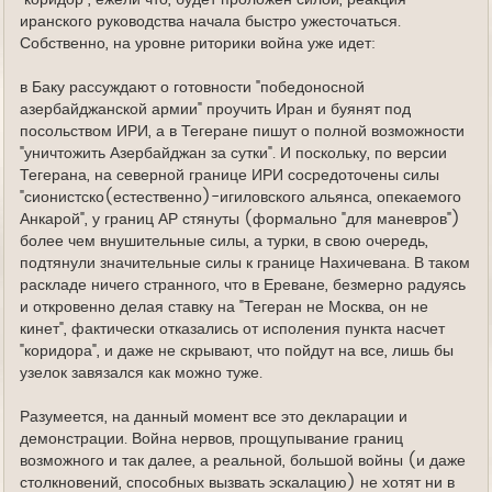
"коридор", ежели что, будет проложен силой, реакция
иранского руководства начала быстро ужесточаться.
Собственно, на уровне риторики война уже идет:
в Баку рассуждают о готовности "победоносной
азербайджанской армии" проучить Иран и буянят под
посольством ИРИ, а в Тегеране пишут о полной возможности
"уничтожить Азербайджан за сутки". И поскольку, по версии
Тегерана, на северной границе ИРИ сосредоточены силы
"сионистско(естественно)-игиловского альянса, опекаемого
Анкарой", у границ АР стянуты (формально "для маневров")
более чем внушительные силы, а турки, в свою очередь,
подтянули значительные силы к границе Нахичевана. В таком
раскладе ничего странного, что в Ереване, безмерно радуясь
и откровенно делая ставку на "Тегеран не Москва, он не
кинет", фактически отказались от исполения пункта насчет
"коридора", и даже не скрывают, что пойдут на все, лишь бы
узелок завязался как можно туже.
Разумеется, на данный момент все это декларации и
демонстрации. Война нервов, прощупывание границ
возможного и так далее, а реальной, большой войны (и даже
столкновений, способных вызвать эскалацию) не хотят ни в