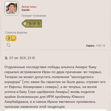
н
у
Автор темы
т
Sanek
ь
Генерал-полковник
с
я
к
н
а
Спонсор форума
ч
а
л
у
Карма:
+10/-0
Г
07 окт 2021, 23:10
д
е
Отдаленные последствия победы альянса Анкара-Баку
серьезно встревожили Иран по двум причинам: во-первых,
Тегеран не может допустить появления "зангезурского
коридора" (это, какие бы гарантии не были даны, отрежет его
от Европы, блокировав с севера), а во-вторых, на волне
успеха в Баку (при одобрении Анкары) вновь подняли
крайне болезненную для ИРИ проблему Южного
Азербайджана, и в самом Иране явственно проявились
признаки оживления этой тенденции: