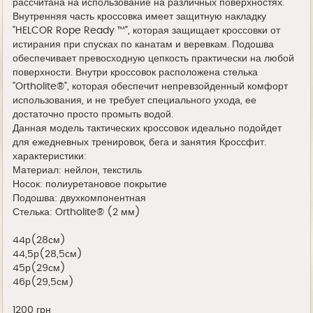
рассчитана на использование на различных поверхностях.
Внутренняя часть кроссовка имеет защитную накладку
"HELCOR Rope Ready ™", которая защищает кроссовки от
истирания при спусках по канатам и веревкам. Подошва
обеспечивает превосходную цепкость практически на любой
поверхности. Внутри кроссовок расположена стелька
"Ortholite®", которая обеспечит непревзойденный комфорт
использования, и не требует специального ухода, ее
достаточно просто промыть водой.
Данная модель тактических кроссовок идеально подойдет
для ежедневных тренировок, бега и занятия Кроссфит.
характеристики:
Материал: нейлон, текстиль
Носок: полиуретановое покрытие
Подошва: двухкомпонентная
Стелька: Ortholite® (2 мм)
44р(28см)
44,5р(28,5см)
45р(29см)
46р(29,5см)
1200 грн