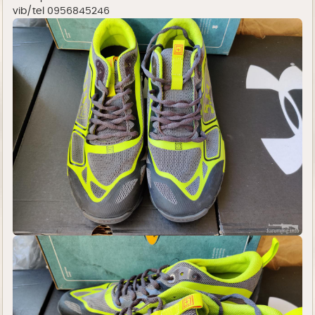
vib/tel 0956845246