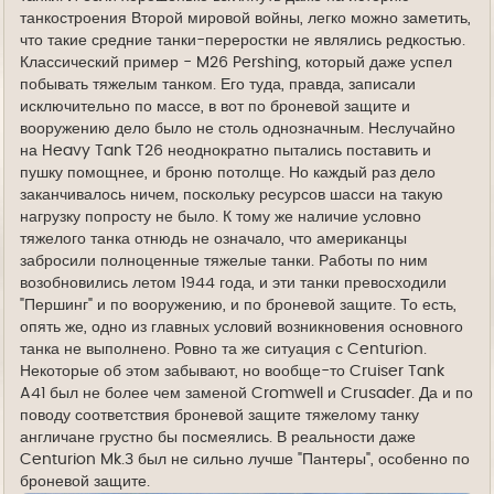
танкостроения Второй мировой войны, легко можно заметить,
что такие средние танки-переростки не являлись редкостью.
Классический пример - M26 Pershing, который даже успел
побывать тяжелым танком. Его туда, правда, записали
исключительно по массе, в вот по броневой защите и
вооружению дело было не столь однозначным. Неслучайно
на Heavy Tank T26 неоднократно пытались поставить и
пушку помощнее, и броню потолще. Но каждый раз дело
заканчивалось ничем, поскольку ресурсов шасси на такую
нагрузку попросту не было. К тому же наличие условно
тяжелого танка отнюдь не означало, что американцы
забросили полноценные тяжелые танки. Работы по ним
возобновились летом 1944 года, и эти танки превосходили
"Першинг" и по вооружению, и по броневой защите. То есть,
опять же, одно из главных условий возникновения основного
танка не выполнено. Ровно та же ситуация с Centurion.
Некоторые об этом забывают, но вообще-то Cruiser Tank
A41 был не более чем заменой Cromwell и Crusader. Да и по
поводу соответствия броневой защите тяжелому танку
англичане грустно бы посмеялись. В реальности даже
Centurion Mk.3 был не сильно лучше "Пантеры", особенно по
броневой защите.