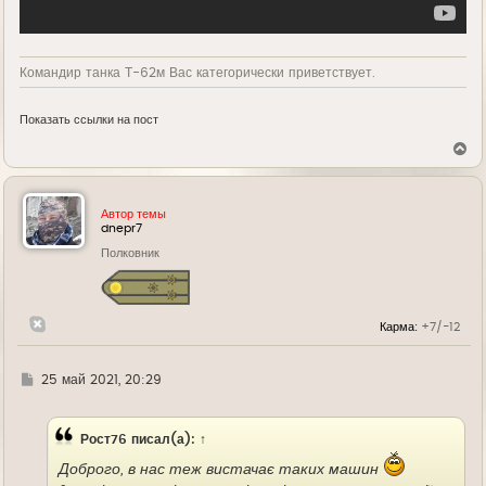
Командир танка Т-62м Вас категорически приветствует.
Показать ссылки на пост
В
е
р
н
у
Автор темы
т
dnepr7
ь
Полковник
с
я
к
н
а
Карма:
+7/-12
ч
а
л
у
Г
25 май 2021, 20:29
д
е
Рост76
писал(а):
↑
Доброго, в нас теж вистачає таких машин