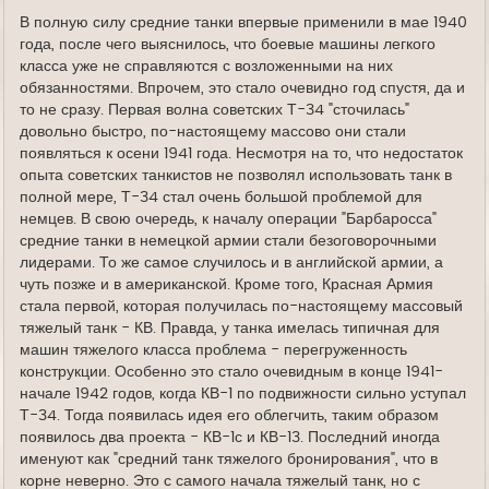
В полную силу средние танки впервые применили в мае 1940
года, после чего выяснилось, что боевые машины легкого
класса уже не справляются с возложенными на них
обязанностями. Впрочем, это стало очевидно год спустя, да и
то не сразу. Первая волна советских Т-34 "сточилась"
довольно быстро, по-настоящему массово они стали
появляться к осени 1941 года. Несмотря на то, что недостаток
опыта советских танкистов не позволял использовать танк в
полной мере, Т-34 стал очень большой проблемой для
немцев. В свою очередь, к началу операции "Барбаросса"
средние танки в немецкой армии стали безоговорочными
лидерами. То же самое случилось и в английской армии, а
чуть позже и в американской. Кроме того, Красная Армия
стала первой, которая получилась по-настоящему массовый
тяжелый танк - КВ. Правда, у танка имелась типичная для
машин тяжелого класса проблема - перегруженность
конструкции. Особенно это стало очевидным в конце 1941-
начале 1942 годов, когда КВ-1 по подвижности сильно уступал
Т-34. Тогда появилась идея его облегчить, таким образом
появилось два проекта - КВ-1с и КВ-13. Последний иногда
именуют как "средний танк тяжелого бронирования", что в
корне неверно. Это с самого начала тяжелый танк, но с