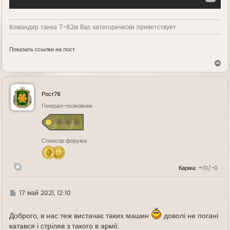
Командир танка Т-62м Вас категорически приветствует.
Показать ссылки на пост
В
е
р
н
у
Рост76
т
ь
Генерал-полковник
с
я
к
н
Спонсор форума
а
ч
а
л
Карма:
+10/-0
у
Г
17 май 2021, 12:10
д
е
Доброго, в нас теж вистачає таких машин
доволі не погані
катався і стріляв з такого в армії.