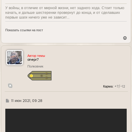
У войны, в отличие от мирной жизни, нет заднего хода. Стоит только
начать, и дальше шестеренки провернут до конца, и от сделавших
первые шаги ничего уже не зависит...
Показать ссылки на пост
В
е
р
н
у
Автор темы
т
dnepr7
ь
Полковник
с
я
к
н
а
Карма:
+7/-12
ч
а
л
у
Г
11 июн 2021, 09:28
д
е