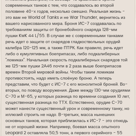
современных танков с тем, что создавалось во второй
половине 40-х годов, несколько смешно. Реальная жизнь -
это вам не World of Tanks и не War Thunder, вернитесь из
вашего нарисованного мира. Броня ИС-7 создавалась по
требованиям защиты от бронебойного снаряда 128-мм
пушки KwK 44 L/55. В случае же с современными танками
речь идет о защите от снарядов гладкоствольных орудий
калибра 120-125 мм, а также ПТРК. Как правило, речь идет
либо о кумулятивных боеприпасах, либо подкалиберных
"ломиках". Начальная скорость подкалиберных снарядов той
же 125-мм пушки 2А46 почти в 2 раза выше боеприпасов
времен Второй мировой войны. Чтобы таким ломикам
противостоять, надо иметь слоёную броню. А теперь
представим, что будет с ИС-7 с его монолитной броней. Во-
вторых, по поводу вооружения. Даже между 130-мм орудиями
С-70 и М-65, у которых разница по времени создания 10 лет,
существенная разница по ТТХ. Естественно, орудие С-70
может нанести существенный урон и современному танку, но
иллюзий строить не надо. В-третьих, масса нынешних
основных танков, которая приблизилась к ИС-7 - это отнюдь
не от хорошей жизни. Например, боевая масса опытного
Leopard 2 оставляла 50,5 тонн, а первого серийного - 55