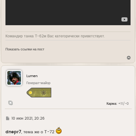
Командир танка Т-62м Вас категорически приветствует.
Показать ссылки на пост
В
е
р
н
у
Lumen
т
ь
Генерал-майор
с
я
к
н
Карма:
+11/-0
а
ч
а
л
Г
10 июн 2021, 20:26
у
д
е
dnepr7
, тема же о Т-72