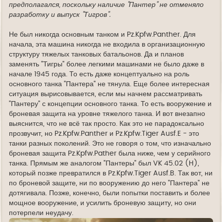
предполагался, поскольку наличие "Пантер" не отменяло
разработку и выпуск "Тигров".
Не был никогда основным танком и Pz.Kpfw.Panther. Для
начала, эта машина никогда не входила в организационную
структуру тяжелых танковых батальонов. Да и планов
заменять "Тигры" более легкими машинами не было даже в
начале 1945 года. То есть даже концептуально на роль
основного танка "Пантера" не тянула. Еще более интересная
ситуация вырисовывается, если мы начнем рассматривать
"Пантеру" с концепции основного танка. То есть вооружение и
броневая защита на уровне тяжелого танка. И вот внезапно
выяснится, что не всё так просто. Как это не парадоксально
прозвучит, но Pz.Kpfw.Panther и Pz.Kpfw.Tiger Ausf.E - это
танки разных поколений. Это не говоря о том, что изначально
броневая защита Pz.Kpfw.Pather была ниже, чем у серийного
танка. Прямым же аналогом "Пантеры" был VK 45.02 (H),
который позже превратился в Pz.Kpfw.Tiger Ausf.B. Так вот, ни
по броневой защите, ни по вооружению до него "Пантера" не
дотягивала. Позже, конечно, были попытки поставить и более
мощное вооружение, и усилить броневую защиту, но они
потерпели неудачу.