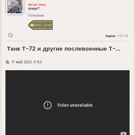
Автор темы
dnepr7
Полковник
Карма:
+7/-12
Танк Т-72 и другие послевоенные Т-...
Г
17 май 2021, 11:53
д
е