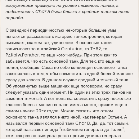
вооружением примерно на уровне тяжелого танка, а
подвижность Char B была близка к средним танкам того
периода.
С завидной периодичностью некоторые большие умы
пытаются рассказывать историю танкостроения, которая
вызывает, скажем так, удивление. В основные танки
записывают то английский Centurion, то Т-62, то
Pz.Kpfw.Panther, то еще кого-нибудь. При этом как-то
забывается, что есть основной танк. Для тех, кто еще не
понял, сообщаю. Сама по себе концепция основного танка
заключалась в том, чтобы совместить в одной боевой машине
сразу два класса. В данном случае средний и тяжелый танк.
Об упомянутых выше машинах еще поговорим, но сразу
следует указать один момент. Ни один из этих трех танков не
заменял тяжелый. А вот попытка совместить сразу несколько
классов боевых машин вполне имела место, причем еще в
самом начале 20-х годов. Можно сказать, что отцом
основного танка являлся никто иной, как генерал Эстьен. А
назывался первый основной танк Char B. Да-да, тот самый,
который называют иногда "любимцем генерала де Голля",
хотя как раз он выступал резко против детища генерала