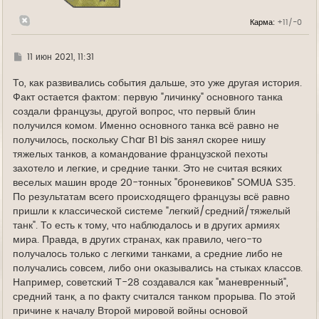
к
н
Карма:
+11/-0
а
ч
а
л
Г
11 июн 2021, 11:31
у
д
е
То, как развивались события дальше, это уже другая история.
Факт остается фактом: первую "личинку" основного танка
создали французы, другой вопрос, что первый блин
получился комом. Именно основного танка всё равно не
получилось, поскольку Char B1 bis занял скорее нишу
тяжелых танков, а командование французской пехоты
захотело и легкие, и средние танки. Это не считая всяких
веселых машин вроде 20-тонных "броневиков" SOMUA S35.
По результатам всего происходящего французы всё равно
пришли к классической системе "легкий/средний/тяжелый
танк". То есть к тому, что наблюдалось и в других армиях
мира. Правда, в других странах, как правило, чего-то
получалось только с легкими танками, а средние либо не
получались совсем, либо они оказывались на стыках классов.
Например, советский Т-28 создавался как "маневренный",
средний танк, а по факту считался танком прорыва. По этой
причине к началу Второй мировой войны основой