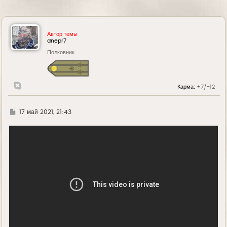
Автор темы
dnepr7
Полковник
Карма:
+7/-12
Г
17 май 2021, 21:43
д
е