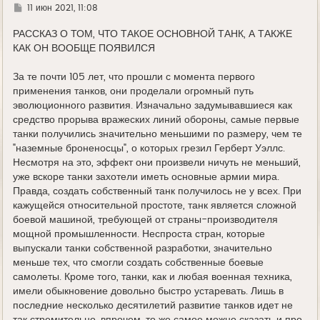
л
Г
11 июн 2021, 11:08
у
д
е
РАССКАЗ О ТОМ, ЧТО ТАКОЕ ОСНОВНОЙ ТАНК, А ТАКЖЕ
КАК ОН ВООБЩЕ ПОЯВИЛСЯ
За те почти 105 лет, что прошли с момента первого
применения танков, они проделали огромный путь
эволюционного развития. Изначально задумывавшиеся как
средство прорыва вражеских линий обороны, самые первые
танки получились значительно меньшими по размеру, чем те
"наземные броненосцы", о которых грезил Герберт Уэллс.
Несмотря на это, эффект они произвели ничуть не меньший,
уже вскоре танки захотели иметь основные армии мира.
Правда, создать собственный танк получилось не у всех. При
кажущейся относительной простоте, танк является сложной
боевой машиной, требующей от страны-производителя
мощной промышленности. Неспроста стран, которые
выпускали танки собственной разработки, значительно
меньше тех, что смогли создать собственные боевые
самолеты. Кроме того, танки, как и любая военная техника,
имели обыкновение довольно быстро устаревать. Лишь в
последние несколько десятилетий развитие танков идет не