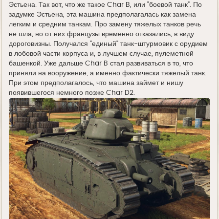
Эстьена. Так вот, что же такое Char B, или "боевой танк". По
задумке Эстьена, эта машина предполагалась как замена
легким и средним танкам. Про замену тяжелых танков речь
не шла, но от них французы временно отказались, в виду
дороговизны. Получался "единый" танк-штурмовик с орудием
в лобовой части корпуса и, в лучшем случае, пулеметной
башенкой. Уже дальше Char B стал развиваться в то, что
приняли на вооружение, а именно фактически тяжелый танк.
При этом предполагалось, что машина займет и нишу
появившегося немного позже Char D2.