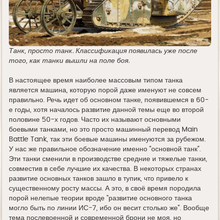
Танк, просто танк. Классификация появилась уже после
того, как танки вышли на поле боя.
В настоящее время наиболее массовым типом танка
является машина, которую порой даже именуют не совсем
правильно. Речь идет об основном танке, появившемся в 60-
е годы, хотя началось развитие данной темы еще во второй
половине 50-х годов. Часто их называют основными
боевыми танками, но это просто машинный перевод Main
Battle Tank, так эти боевые машины именуются за рубежом.
У нас же правильное обозначение именно "основной танк".
Эти танки сменили в производстве средние и тяжелые танки,
совместив в себе лучшие их качества. В некоторых странах
развитие основных танков зашло в тупик, что привело к
существенному росту массы. А это, в своё время породила
порой нелепые теории вроде "развитие основного танка
могло быть по линии ИС-7, ибо он весит столько же". Вообще
тема послевоенной и современной брони не моя, но