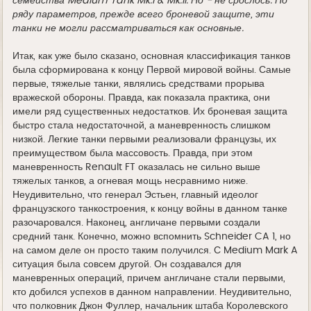
семейства Medium Tank Mk.I & Mk.II. Но - не срослось. По
ряду параметров, прежде всего броневой защите, эти
танки не могли рассматриваться как основные.
Итак, как уже было сказано, основная классификация танков
была сформирована к концу Первой мировой войны. Самые
первые, тяжелые танки, являлись средствами прорыва
вражеской обороны. Правда, как показала практика, они
имели ряд существенных недостатков. Их броневая защита
быстро стала недостаточной, а маневренность слишком
низкой. Легкие танки первыми реализовали французы, их
преимуществом была массовость. Правда, при этом
маневренность Renault FT оказалась не сильно выше
тяжелых танков, а огневая мощь несравнимо ниже.
Неудивительно, что генерал Эстьен, главный идеолог
французского танкостроения, к концу войны в данном танке
разочаровался. Наконец, англичане первыми создали
средний танк. Конечно, можно вспомнить Schneider CA 1, но
на самом деле он просто таким получился. С Medium Mark A
ситуация была совсем другой. Он создавался для
маневренных операций, причем англичане стали первыми,
кто добился успехов в данном направлении. Неудивительно,
что полковник Джон Фуллер, начальник штаба Королевского