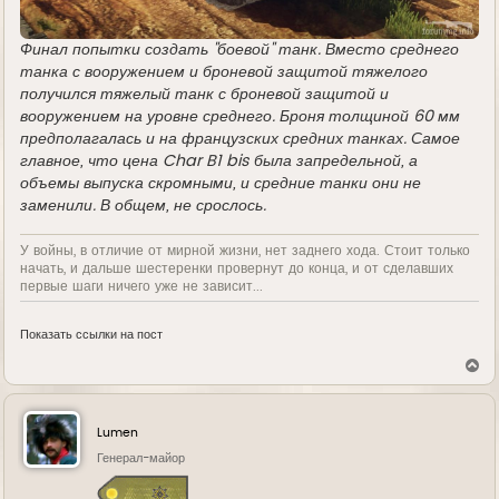
Финал попытки создать "боевой" танк. Вместо среднего
танка с вооружением и броневой защитой тяжелого
получился тяжелый танк с броневой защитой и
вооружением на уровне среднего. Броня толщиной 60 мм
предполагалась и на французских средних танках. Самое
главное, что цена Char B1 bis была запредельной, а
объемы выпуска скромными, и средние танки они не
заменили. В общем, не срослось.
У войны, в отличие от мирной жизни, нет заднего хода. Стоит только
начать, и дальше шестеренки провернут до конца, и от сделавших
первые шаги ничего уже не зависит...
Показать ссылки на пост
В
е
р
н
у
Lumen
т
ь
Генерал-майор
с
я