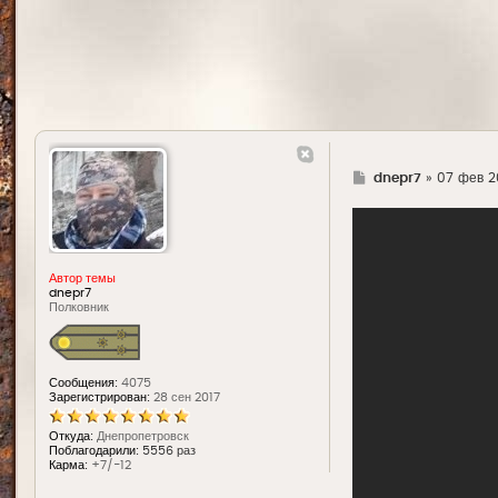
Г
dnepr7
»
07 фев 20
д
е
Автор темы
dnepr7
Полковник
Сообщения:
4075
Зарегистрирован:
28 сен 2017
Откуда:
Днепропетровск
Поблагодарили:
5556 раз
Карма:
+7/-12