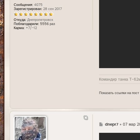
Сообщения:
4075
Зарегистрирован:
28 сен 2017
Откуда:
Днепропетровск
Поблагодарили:
5556 раз
Карма:
+7/-12
Командир танка Т-62м
Показать ссылки на пост
Г
dnepr7
»
07 мар 20
д
е