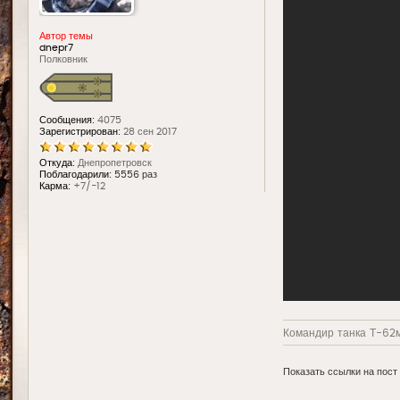
Автор темы
dnepr7
Полковник
Сообщения:
4075
Зарегистрирован:
28 сен 2017
Откуда:
Днепропетровск
Поблагодарили:
5556 раз
Карма:
+7/-12
Командир танка Т-62м
Показать ссылки на пост