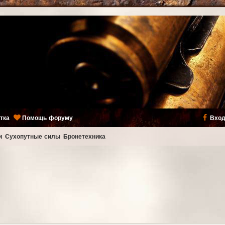
тка
Помощь форуму
Вход
и
Сухопутные силы
Бронетехника