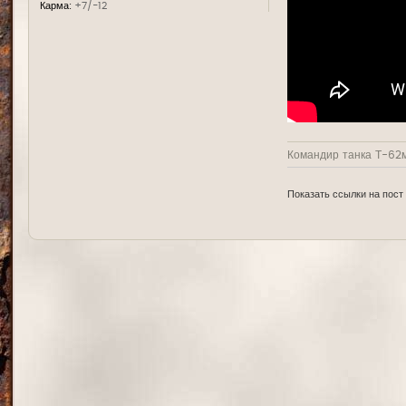
Карма:
+7/-12
Командир танка Т-62м
Показать ссылки на пост