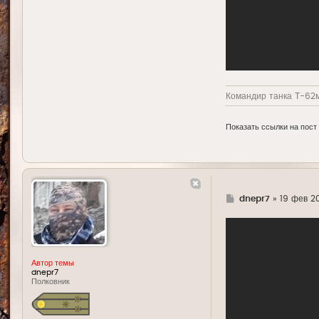
Командир танка Т-62м
Показать ссылки на пост
Г
dnepr7
»
19 фев 20
д
е
Автор темы
dnepr7
Полковник