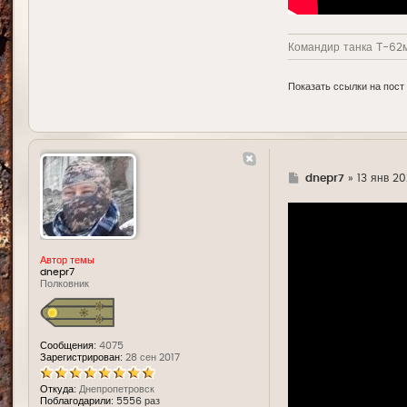
Командир танка Т-62м
Показать ссылки на пост
Г
dnepr7
»
13 янв 20
д
е
Автор темы
dnepr7
Полковник
Сообщения:
4075
Зарегистрирован:
28 сен 2017
Откуда:
Днепропетровск
Поблагодарили:
5556 раз