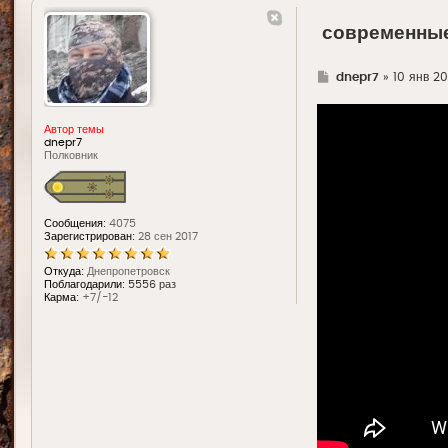
современные
Г
dnepr7
»
10 янв 20
д
е
Автор темы
dnepr7
Полковник
Сообщения:
4075
Зарегистрирован:
28 сен 2017
Откуда:
Днепропетровск
Поблагодарили:
5556 раз
Карма:
+7/-12