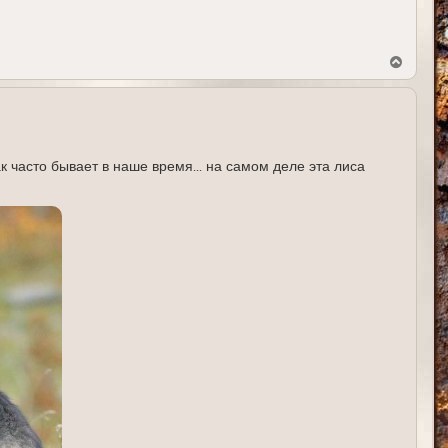
В
е
р
н
у
т
ь
с
часто бывает в наше время... на самом деле эта лиса
я
к
н
а
ч
а
л
у