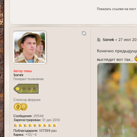
Показать ссылки на пост
Г
Sanek
»
27 июл 20
д
е
Конечно предыдущие
выглядит вот так...
Автор темы
Sanek
Генерал-полковник
Спонсор форума
Сообщения:
25546
Зарегистрирован:
01 дек 2016
Поблагодарили:
107399 раз
Карма:
+10/-0