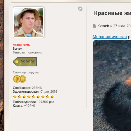
Красивые ж
Г
Sanek
»
27 июл 202
д
е
Меланистическая
р
Автор темы
Sanek
Генерал-полковник
Спонсор форума
Сообщения:
25546
Зарегистрирован:
01 дек 2016
Поблагодарили:
107399 раз
Карма:
+10/-0