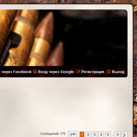
 через Facebook
Вход через Google
Регистрация
Выход
Страница
1
из
9
Сообщений: 175
1
2
3
4
5
…
9
След.