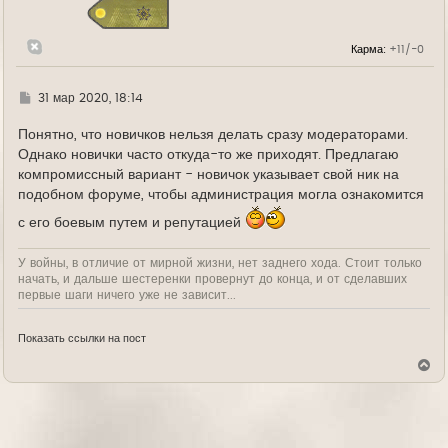
я
к
н
Карма:
+11/-0
а
ч
а
л
Г
31 мар 2020, 18:14
у
д
е
Понятно, что новичков нельзя делать сразу модераторами.
Однако новички часто откуда-то же приходят. Предлагаю
компромиссный вариант - новичок указывает свой ник на
подобном форуме, чтобы администрация могла ознакомится
с его боевым путем и репутацией
У войны, в отличие от мирной жизни, нет заднего хода. Стоит только
начать, и дальше шестеренки провернут до конца, и от сделавших
первые шаги ничего уже не зависит...
Показать ссылки на пост
В
е
р
н
у
т