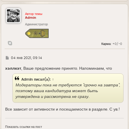
е
р
н
у
Автор темы
т
Admin
ь
Администратор
с
я
к
н
а
Карма:
+0/-0
ч
а
л
у
Г
04 янв 2021, 09:14
д
е
хэллкэт
, Ваше предложение принято. Напоминаем, что
Admin
писал(а):
↑
Модераторы пока не требуются "срочно на завтра",
поэтому ваша кандидатура может быть
утверждена и рассмотрена не сразу.
Все зависит от активности и посещаемости в разделе. С ув.!
Показать ссылки на пост