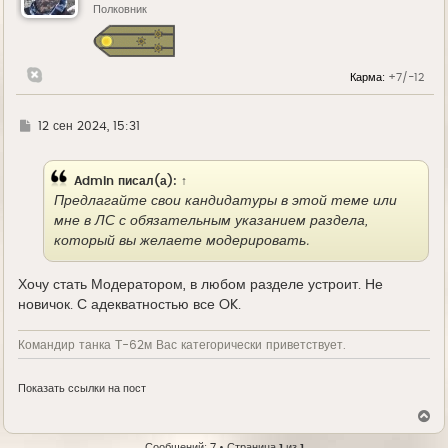
ь
Полковник
с
я
к
н
Карма:
+7/-12
а
ч
а
л
Г
12 сен 2024, 15:31
у
д
е
Admin
писал(а):
↑
Предлагайте свои кандидатуры в этой теме или
мне в ЛС с обязательным указанием раздела,
который вы желаете модерировать.
Хочу стать Модератором, в любом разделе устроит. Не
новичок. С адекватностью все OK.
Командир танка Т-62м Вас категорически приветствует.
Показать ссылки на пост
В
е
р
Сообщений: 7 • Страница
1
из
1