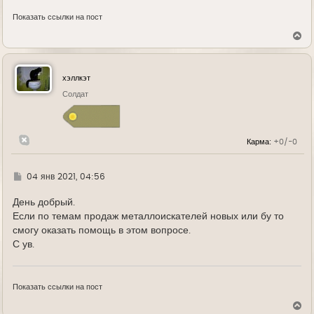
Показать ссылки на пост
В
е
р
н
у
хэллкэт
т
ь
Солдат
с
я
к
н
Карма:
+0/-0
а
ч
а
л
Г
04 янв 2021, 04:56
у
д
е
День добрый.
Если по темам продаж металлоискателей новых или бу то
смогу оказать помощь в этом вопросе.
С ув.
Показать ссылки на пост
В