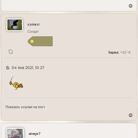
В
е
р
н
у
хэллкэт
т
ь
Солдат
с
я
к
н
Карма:
+0/-0
а
ч
а
л
Г
04 янв 2021, 10:27
у
д
е
Показать ссылки на пост
В
е
р
н
у
dnepr7
т