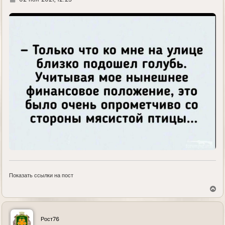
д
е
Показать ссылки на пост
В
е
р
н
у
Рост76
т