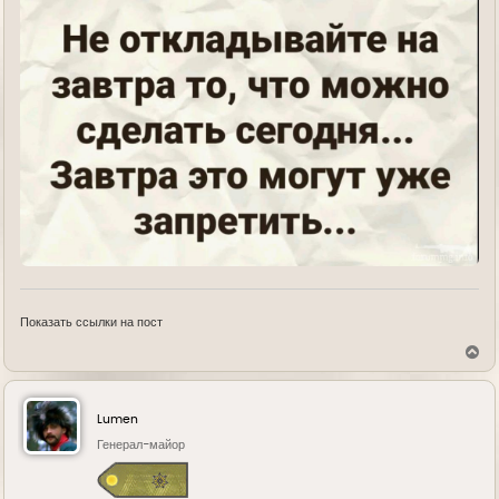
Показать ссылки на пост
В
е
р
н
у
Lumen
т
ь
Генерал-майор
с
я
к