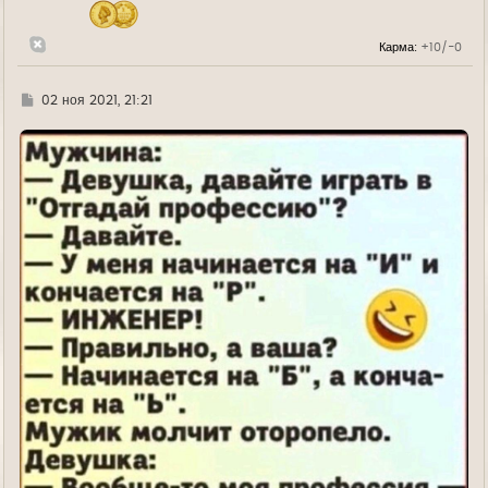
ч
а
л
Карма:
+10/-0
у
Г
02 ноя 2021, 21:21
д
е