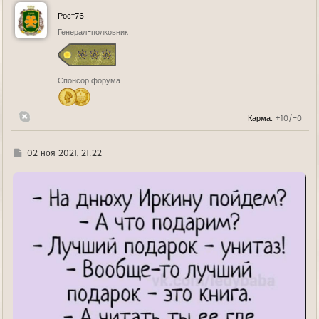
н
у
Рост76
т
ь
Генерал-полковник
с
я
к
н
Спонсор форума
а
ч
а
л
Карма:
+10/-0
у
Г
02 ноя 2021, 21:22
д
е