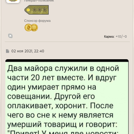
ь
Генерал-полковник
с
я
к
н
Спонсор форума
а
ч
а
л
Карма:
+10/-0
у
Г
02 ноя 2021, 22:40
д
е