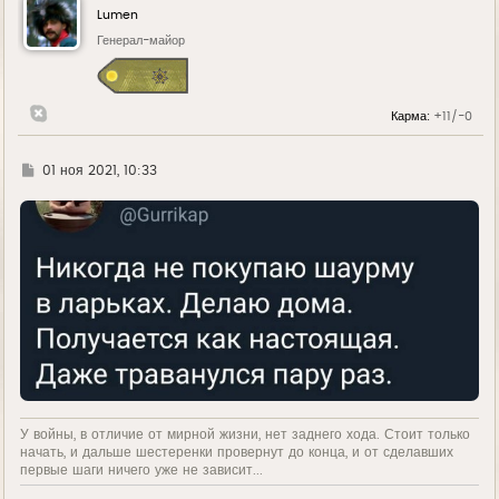
Lumen
Генерал-майор
Карма:
+11/-0
Г
01 ноя 2021, 10:33
д
е
У войны, в отличие от мирной жизни, нет заднего хода. Стоит только
начать, и дальше шестеренки провернут до конца, и от сделавших
первые шаги ничего уже не зависит...