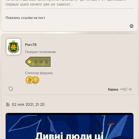
первые шаги ничего уже не зависит...
Показать ссылки на пост
В
е
р
н
у
Рост76
т
ь
Генерал-полковник
с
я
к
н
Спонсор форума
а
ч
а
л
Карма:
+10/-0
у
Г
02 ноя 2021, 21:20
д
е