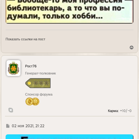
Показать ссылки на пост
В
е
р
н
у
Рост76
т
ь
Генерал-полковник
с
я
к
н
Спонсор форума
а
ч
а
л
Карма:
+10/-0
у
Г
02 ноя 2021, 21:22
д
е