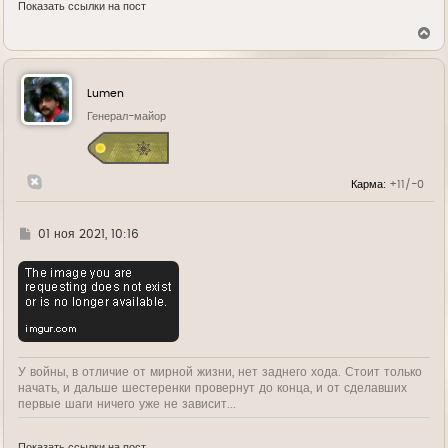
Показать ссылки на пост
В
е
р
н
у
Lumen
т
ь
Генерал-майор
с
я
к
н
Карма:
+11/-0
а
ч
а
л
Г
01 ноя 2021, 10:16
у
д
е
У войны, в отличие от мирной жизни, нет заднего хода. Стоит только
начать, и дальше шестеренки провернут до конца, и от сделавших
первые шаги ничего уже не зависит...
Показать ссылки на пост