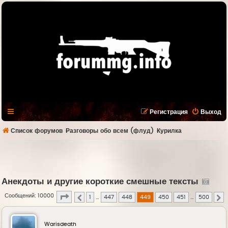
Регистрация
Выход
Список форумов
Разговоры обо всем (флуд)
Курилка
Анекдоты и другие короткие смешные тексты
Страница
449
из
500
Сообщений: 10000
1
…
447
448
449
450
451
…
500
Пред.
С
Warisdeath