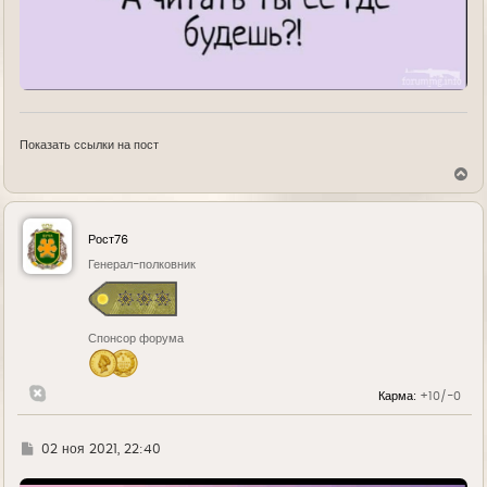
Показать ссылки на пост
В
е
р
н
у
Рост76
т
ь
Генерал-полковник
с
я
к
н
Спонсор форума
а
ч
а
л
Карма:
+10/-0
у
Г
02 ноя 2021, 22:40
д
е