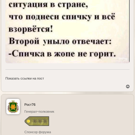
Показать ссылки на пост
В
е
р
н
у
Рост76
т
ь
Генерал-полковник
с
я
к
н
Спонсор форума
а