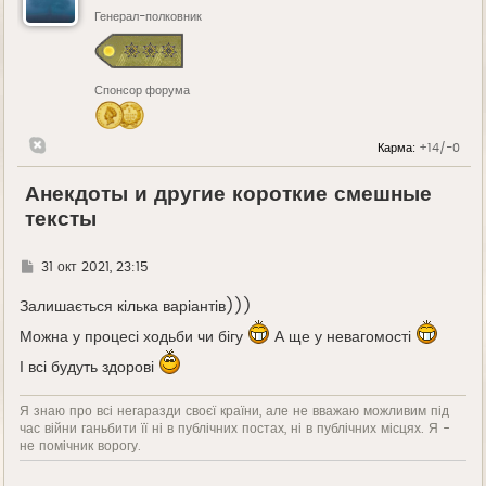
Генерал-полковник
Спонсор форума
Карма:
+14/-0
Анекдоты и другие короткие смешные
тексты
Г
31 окт 2021, 23:15
д
е
Залишається кілька варіантів)))
Можна у процесі ходьби чи бігу
А ще у невагомості
І всі будуть здорові
Я знаю про всі негаразди своєї країни, але не вважаю можливим під
час війни ганьбити її ні в публічних постах, ні в публічних місцях. Я -
не помічник ворогу.