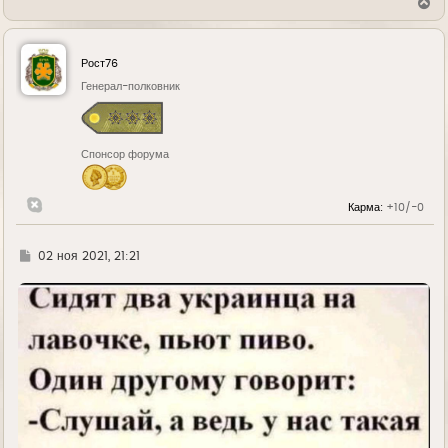
В
е
р
н
у
Рост76
т
ь
Генерал-полковник
с
я
к
н
Спонсор форума
а
ч
а
л
Карма:
+10/-0
у
Г
02 ноя 2021, 21:21
д
е