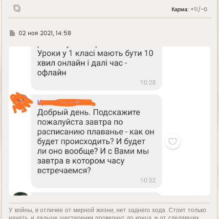
н
Карма:
+11/-0
а
ч
а
л
Г
02 ноя 2021, 14:58
у
д
е
У войны, в отличие от мирной жизни, нет заднего хода. Стоит только
начать, и дальше шестеренки провернут до конца, и от сделавших