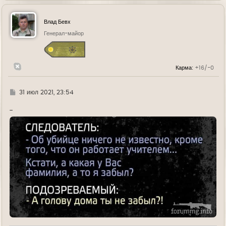
р
н
у
Влад Бевх
т
ь
Генерал-майор
с
я
к
н
Карма:
+16/-0
а
ч
а
л
Г
31 июл 2021, 23:54
у
д
е
-