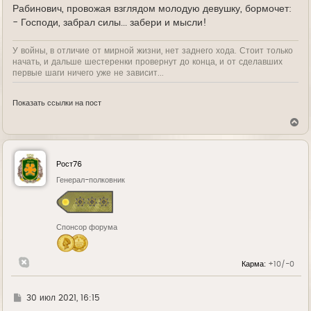
е
Рабинович, провожая взглядом молодую девушку, бормочет:
- Господи, забрал силы... забери и мысли!
У войны, в отличие от мирной жизни, нет заднего хода. Стоит только
начать, и дальше шестеренки провернут до конца, и от сделавших
первые шаги ничего уже не зависит...
Показать ссылки на пост
В
е
р
н
у
Рост76
т
ь
Генерал-полковник
с
я
к
н
Спонсор форума
а
ч
а
л
Карма:
+10/-0
у
Г
30 июл 2021, 16:15
д