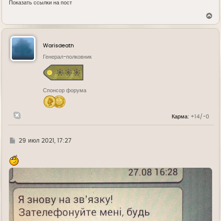
Показать ссылки на пост
В
е
р
н
у
Warisdeath
т
ь
Генерал-полковник
с
я
к
н
Спонсор форума
а
ч
а
л
Карма:
+14/-0
у
Г
29 июл 2021, 17:27
д
е