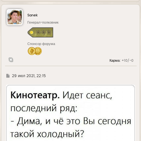
е
р
н
у
Sanek
т
ь
Генерал-полковник
с
я
к
н
Спонсор форума
а
ч
а
л
Карма:
+10/-0
у
Г
29 июл 2021, 22:15
д
е