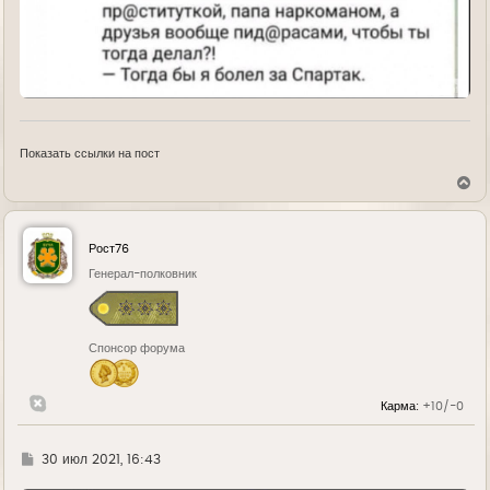
Показать ссылки на пост
В
е
р
н
у
Рост76
т
ь
Генерал-полковник
с
я
к
н
Спонсор форума
а
ч
а
л
Карма:
+10/-0
у
Г
30 июл 2021, 16:43
д
е