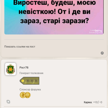
Показать ссылки на пост
В
е
р
н
у
Рост76
т
ь
Генерал-полковник
с
я
к
н
Спонсор форума
а
ч
а
л
Карма:
+10/-0
у