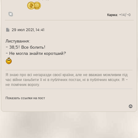
ч
а
л
Карма:
+14/-0
у
Г
29 июл 2021, 14:41
д
е
Листування:
- 38,5! Все болить!
- Не могла знайти коротший?
Я знаю про всі негаразди своєї країни, але не вважаю можливим під
час війни ганьбити її ні в публічних постах, ні в публічних місцях. Я -
не помічник ворогу.
Показать ссылки на пост
В
е
р
н
у
т
ь
с