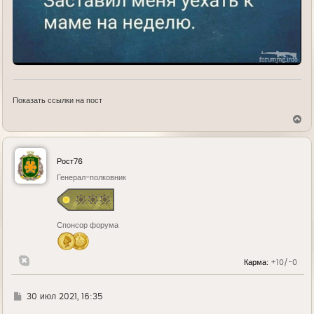
Показать ссылки на пост
В
е
р
н
у
Рост76
т
ь
Генерал-полковник
с
я
к
н
Спонсор форума
а
ч
а
л
Карма:
+10/-0
у
Г
30 июл 2021, 16:35
д