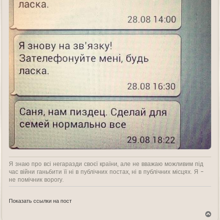
Я знаю про всі негаразди своєї країни, але не вважаю можливим під
час війни ганьбити її ні в публічних постах, ні в публічних місцях. Я -
не помічник ворогу.
Показать ссылки на пост
В