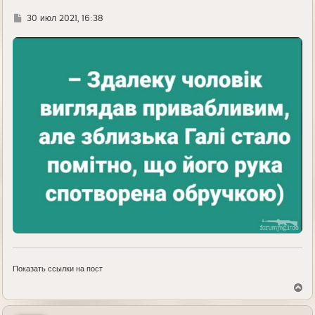
Г
30 июл 2021, 16:38
д
е
Показать ссылки на пост
В
е
р