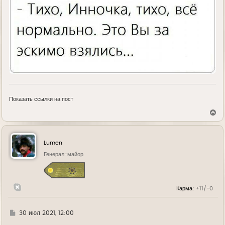
Показать ссылки на пост
В
е
р
н
у
Lumen
т
ь
Генерал-майор
с
я
к
н
Карма:
+11/-0
а
ч
а
л
Г
30 июл 2021, 12:00
у
д