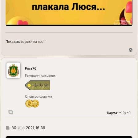
Показать ссылки на пост
В
е
р
н
у
Рост76
т
ь
Генерал-полковник
с
я
к
н
Спонсор форума
а
ч
а
л
Карма:
+10/-0
у
Г
30 июл 2021, 16:39
д
е