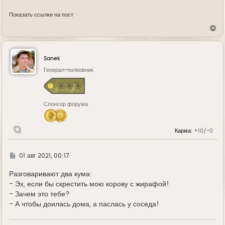
Показать ссылки на пост
В
е
р
н
у
Sanek
т
ь
Генерал-полковник
с
я
к
н
Спонсор форума
а
ч
а
л
Карма:
+10/-0
у
Г
01 авг 2021, 00:17
д
е
Разговаривают два кума:
- Эх, если бы скрестить мою корову с жирафой!
- Зачем это тебе?
- А чтобы доилась дома, а паслась у соседа!