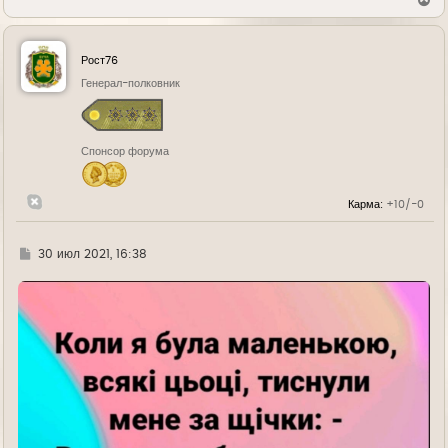
е
р
н
у
Рост76
т
ь
Генерал-полковник
с
я
к
н
Спонсор форума
а
ч
а
л
Карма:
+10/-0
у
Г
30 июл 2021, 16:38
д
е