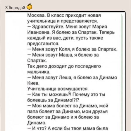
е
З бородой