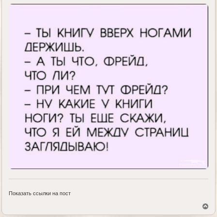
е
Показать ссылки на пост
В
е