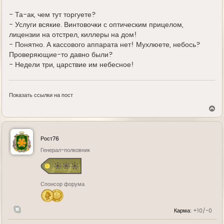
д
е
- Та-ак, чем тут торгуете?
- Услуги всякие. Винтовочки с оптическим прицелом,
лицензии на отстрел, киллеры на дом!
- Понятно. А кассового аппарата нет! Мухлюете, небось?
Проверяющие-то давно были?
- Недели три, царствие им небесное!
Показать ссылки на пост
В
е
р
н
у
Рост76
т
ь
Генерал-полковник
с
я
к
н
Спонсор форума
а
ч
а
л
Карма:
+10/-0
у