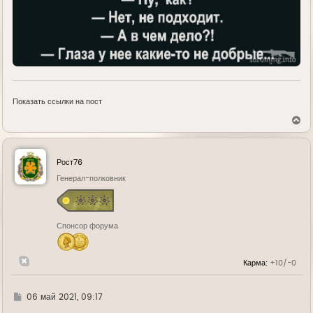
Показать ссылки на пост
В
е
р
н
у
Рост76
т
ь
Генерал-полковник
с
я
к
н
Спонсор форума
а
ч
а
л
Карма:
+10/-0
у
Г
06 май 2021, 09:17
д