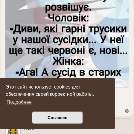
Этот сайт использует cookies для
обеспечения своей корректной работы.
Подробнее
Показать ссылки на пост
В
е
Согласен
р
н
у
Рост76
т