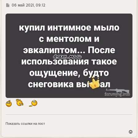
Г
06 май 2021, 09:12
д
е
Показать ссылки на пост
В
е