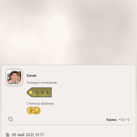
л
у
Sanek
Генерал-полковник
Спонсор форума
Карма:
+10/-0
Г
06 май 2021, 01:17