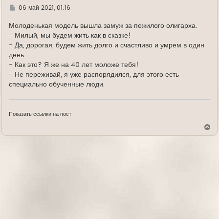
Г
06 май 2021, 01:16
д
е
Молоденькая модель вышла замуж за пожилого олигарха.
- Милый, мы будем жить как в сказке!
- Да, дорогая, будем жить долго и счастливо и умрем в один
день.
- Как это? Я же на 40 лет моложе тебя!
- Не переживай, я уже распорядился, для этого есть
специально обученные люди.
Показать ссылки на пост
В
е
р
н
у
т
ь
с
я
к
н
а
ч
а