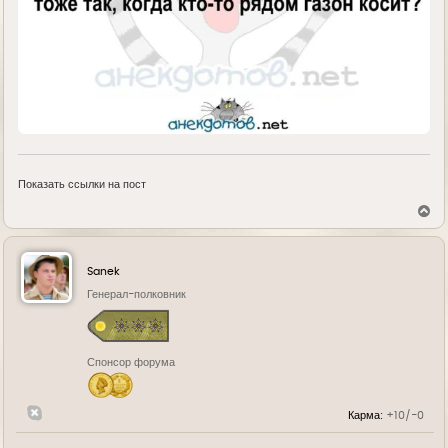
Показать ссылки на пост
В
е
р
н
у
Sanek
т
ь
Генерал-полковник
с
я
к
н
Спонсор форума
а
ч
а
л
Карма:
+10/-0
у