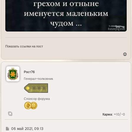
Показать ссылки на пост
В
е
р
н
у
Рост76
т
ь
Генерал-полковник
с
я
к
н
Спонсор форума
а
ч
а
л
Карма:
+10/-0
у
Г
06 май 2021, 09:13