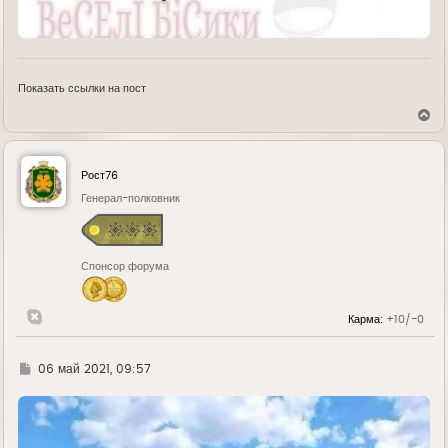
Показать ссылки на пост
В
е
р
н
у
Рост76
т
ь
Генерал-полковник
с
я
к
н
Спонсор форума
а
ч
а
л
Карма:
+10/-0
у
Г
06 май 2021, 09:57
д
е