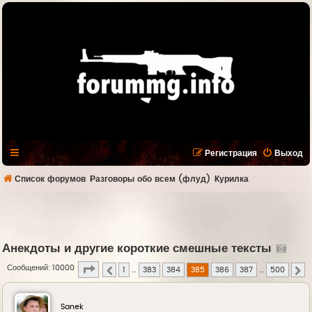
Регистрация
Выход
Список форумов
Разговоры обо всем (флуд)
Курилка
Анекдоты и другие короткие смешные тексты
Страница
385
из
500
Сообщений: 10000
1
…
383
384
385
386
387
…
500
Пред.
С
Sanek