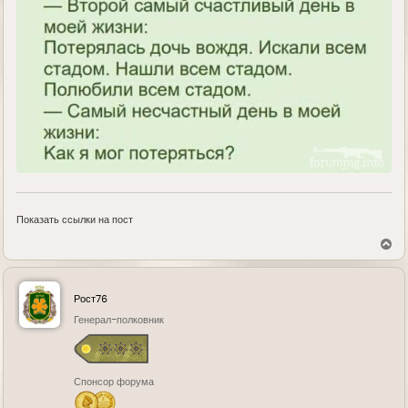
Показать ссылки на пост
В
е
р
н
у
Рост76
т
ь
Генерал-полковник
с
я
к
н
Спонсор форума
а
ч