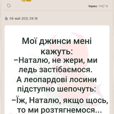
а
л
Карма:
+10/-0
у
Г
06 май 2021, 09:18
д
е