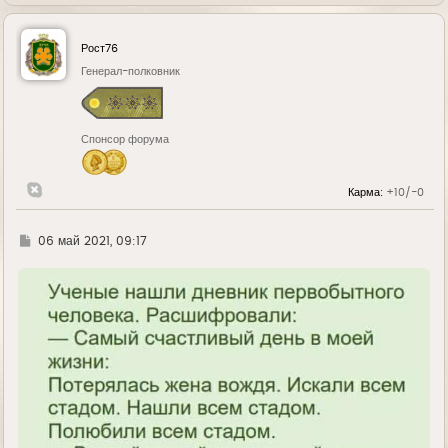
е
р
н
у
Рост76
т
ь
Генерал-полковник
с
я
к
н
Спонсор форума
а
ч
а
л
Карма:
+10/-0
у
Г
06 май 2021, 09:17
д
е