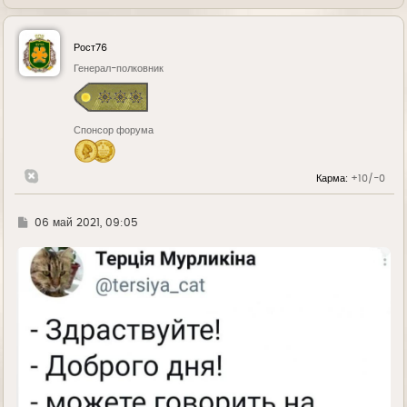
е
р
н
у
Рост76
т
ь
Генерал-полковник
с
я
к
н
Спонсор форума
а
ч
а
л
Карма:
+10/-0
у
Г
06 май 2021, 09:05
д
е