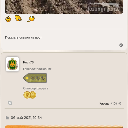
Показать ссылки на пост
В
е
р
н
у
Рост76
т
ь
Генерал-полковник
с
я
к
н
Спонсор форума
а
ч
а
л
Карма:
+10/-0
у
Г
06 май 2021, 10:34
д
е