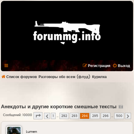
Регистрация
Выход
Список форумов
Разговоры обо всем (флуд)
Курилка
Анекдоты и другие короткие смешные тексты
Страница
294
из
500
Сообщений: 10000
1
…
292
293
294
295
296
…
500
Пред.
С
Lumen