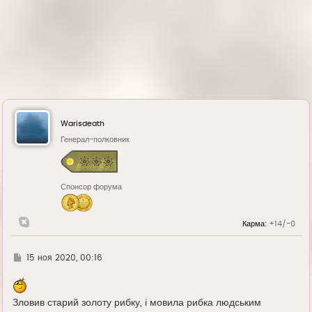
Warisdeath
Генерал-полковник
Спонсор форума
Карма:
+14/-0
Г
15 ноя 2020, 00:16
д
е
Зловив старий золоту рибку, і мовила рибка людським