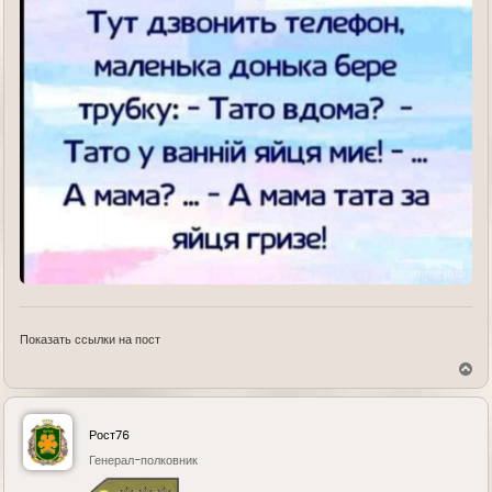
Показать ссылки на пост
В
е
р
н
у
Рост76
т
ь
Генерал-полковник
с
я