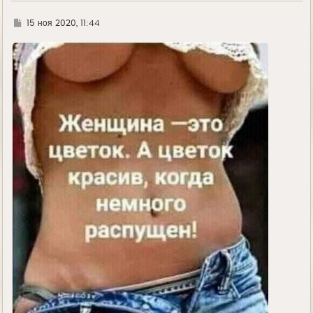
Г
15 ноя 2020, 11:44
д
е