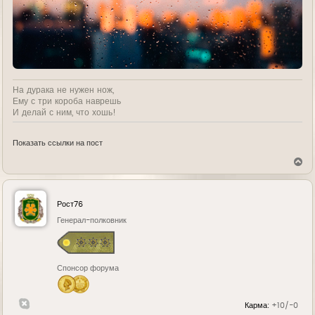
На дурака не нужен нож,
Ему с три короба наврешь
И делай с ним, что хошь!
Показать ссылки на пост
В
е
р
н
у
Рост76
т
ь
Генерал-полковник
с
я
к
н
Спонсор форума
а
ч
а
л
Карма:
+10/-0
у