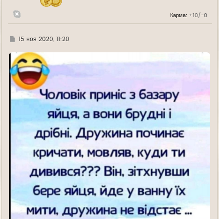
а
л
Карма:
+10/-0
у
Г
15 ноя 2020, 11:20
д
е