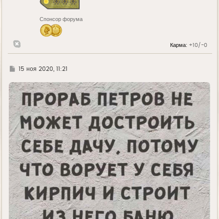
к
н
Спонсор форума
а
ч
а
л
Карма:
+10/-0
у
Г
15 ноя 2020, 11:21
д
е