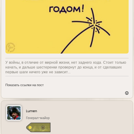
У войны, в отличие от мирной жизни, нет заднего хода. Стоит только
начать, и дальше шестеренки провернут до конца, и от сделавших
первые шаги ничего уже не зависит...
Показать ссылки на пост
В
е
р
н
у
Lumen
т
ь
Генерал-майор
с
я
к