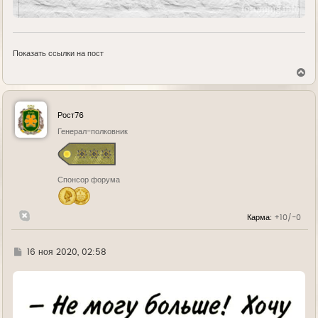
Показать ссылки на пост
В
е
р
н
у
Рост76
т
ь
Генерал-полковник
с
я
к
н
Спонсор форума
а
ч
а
л
Карма:
+10/-0
у
Г
16 ноя 2020, 02:58
д
е