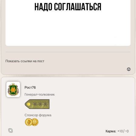
Показать ссылки на пост
В
е
р
н
у
Рост76
т
ь
Генерал-полковник
с
я
к
н
Спонсор форума
а
ч
а
л
Карма:
+10/-0
у