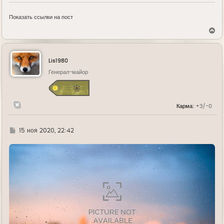
Показать ссылки на пост
В
е
р
н
у
Lis1980
т
ь
Генерал-майор
с
я
к
н
Карма:
+3/-0
а
ч
а
л
Г
15 ноя 2020, 22:42
у
д
е