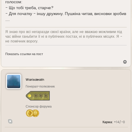
голосом:
- Що тобі треба, старче?
- Для початку - іншу дружину. Пушкіна читав, висновки зробив
.....
Я знаю про всі негаразди своєї країни, але не вважаю можливим під
час війни ганьбити її ні в публічних постах, ні в публічних місцях. Я -
не помічник ворогу.
Показать ссылки на пост
В
е
р
н
у
Warisdeath
т
ь
Генерал-полковник
с
я
к
н
Спонсор форума
а
ч
а
л
Карма:
+14/-0
у