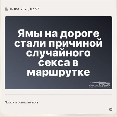
Г
16 ноя 2020, 02:57
д
е
Показать ссылки на пост
В
е
р