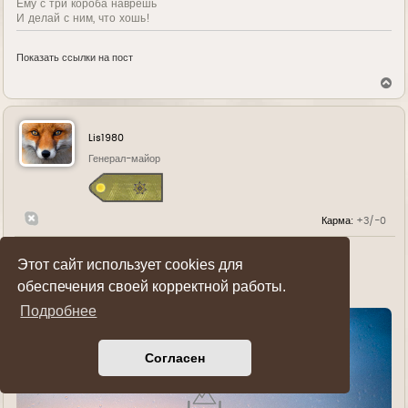
Ему с три короба наврешь
И делай с ним, что хошь!
Показать ссылки на пост
В
е
р
н
у
Lis1980
т
ь
Генерал-майор
с
я
к
н
Карма:
+3/-0
а
ч
а
л
Этот сайт использует cookies для
Г
17 ноя 2020, 00:34
у
д
обеспечения своей корректной работы.
е
)))
Подробнее
Согласен