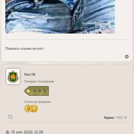
Показать ссылки на пост
В
е
р
н
у
Рост76
т
ь
Генерал-полковник
с
я
к
н
Спонсор форума
а
ч
а
л
Карма:
+10/-0
у
Г
15 ноя 2020, 12:26