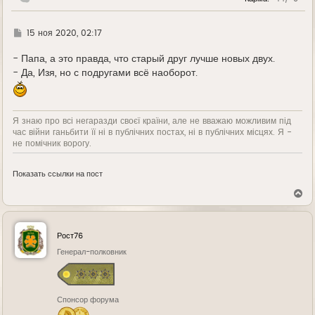
у
Г
15 ноя 2020, 02:17
д
е
- Папа, а это правда, что старый друг лучше новых двух.
- Да, Изя, но с подругами всё наоборот.
Я знаю про всі негаразди своєї країни, але не вважаю можливим під
час війни ганьбити її ні в публічних постах, ні в публічних місцях. Я -
не помічник ворогу.
Показать ссылки на пост
В
е
р
н
у
Рост76
т
ь
Генерал-полковник
с
я
к
н
Спонсор форума
а
ч