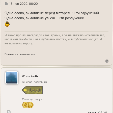
Г
15 ноя 2020, 00:20
д
е
Одне слово, вимовлене перед вівтарем - і ти одружений.
Одне слово, вимовлене уві сні - і ти розлучений.
Я знаю про всі негаразди своєї країни, але не вважаю можливим під
час війни ганьбити її ні в публічних постах, ні в публічних місцях. Я -
не помічник ворогу.
Показать ссылки на пост
В
е
р
н
у
Warisdeath
т
ь
Генерал-полковник
с
я
к
н
Спонсор форума
а
ч
а
л
Карма:
+14/-0