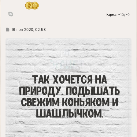
ч
а
л
Карма:
+10/-0
у
Г
16 ноя 2020, 02:58
д
е