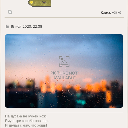
я
к
н
Карма:
+3/-0
а
ч
а
л
Г
15 ноя 2020, 22:38
у
д
е
На дурака не нужен нож,
Ему с три короба наврешь
И делай с ним, что хошь!