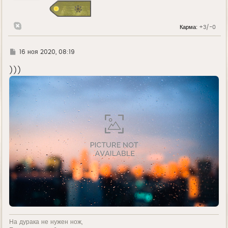
я
к
н
Карма:
+3/-0
а
ч
а
л
Г
16 ноя 2020, 08:19
у
д
е
)))
На дурака не нужен нож,