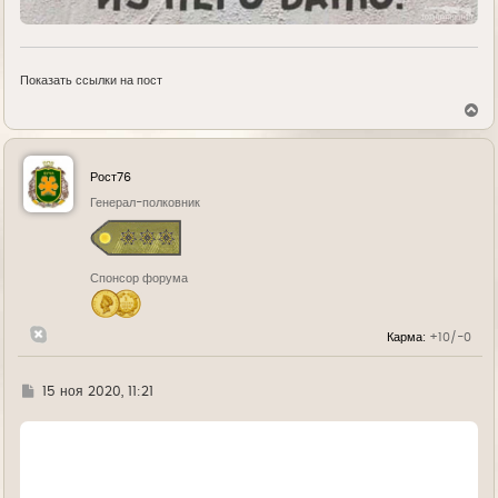
Показать ссылки на пост
В
е
р
н
у
Рост76
т
ь
Генерал-полковник
с
я
к
н
Спонсор форума
а
ч
а
л
Карма:
+10/-0
у
Г
15 ноя 2020, 11:21
д
е