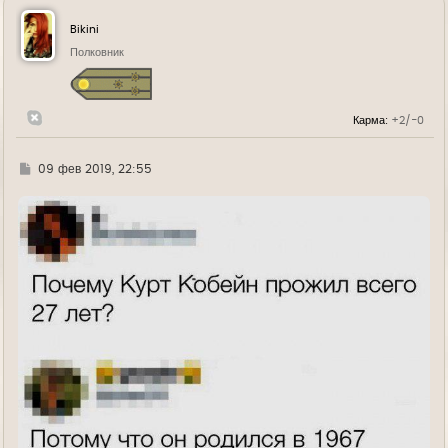
н
у
Bikini
т
ь
Полковник
с
я
к
н
Карма:
+2/-0
а
ч
а
л
Г
09 фев 2019, 22:55
у
д
е