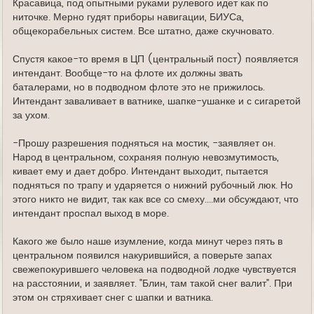
Красавица, под опытными руками рулевого идет как по
ниточке. Мерно гудят приборы навигации, БИУСа,
общекорабельных систем. Все штатно, даже скучновато.
Спустя какое-то время в ЦП (центральный пост) появляется
интендант. Вообще-то на флоте их должны звать
баталерами, но в подводном флоте это не прижилось.
Интендант заваливает в ватнике, шапке-ушанке и с сигаретой
за ухом.
-Прошу разрешения подняться на мостик, -заявляет он.
Народ в центральном, сохраняя полную невозмутимость,
кивает ему и дает добро. Интендант выходит, пытается
подняться по трапу и ударяется о нижний рубочный люк. Но
этого никто не видит, так как все со смеху....ми обсуждают, что
интендант проспал выход в море.
Какого же было наше изумление, когда минут через пять в
центральном появился накурившийся, а поверьте запах
свежепокурившего человека на подводной лодке чувствуется
на расстоянии, и заявляет. "Блин, там такой снег валит". При
этом он стряхивает снег с шапки и ватника.