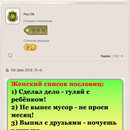
е
р
н
у
Рост76
т
ь
Генерал-полковник
с
я
к
н
Спонсор форума
а
ч
а
л
Карма:
+10/-0
у
Г
08 фев 2019, 15:41
д
е