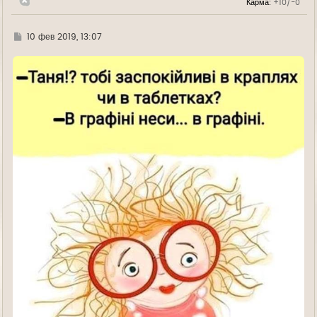
Карма:
+10/-0
у
Г
10 фев 2019, 13:07
д
е