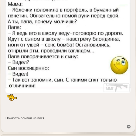
Показать ссылки на пост
В
е
р