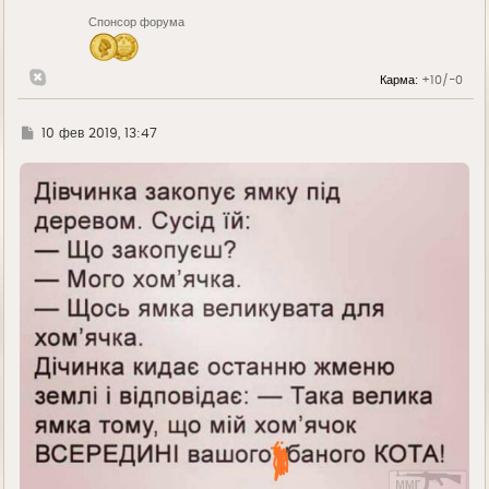
н
Спонсор форума
а
ч
а
л
Карма:
+10/-0
у
Г
10 фев 2019, 13:47
д
е