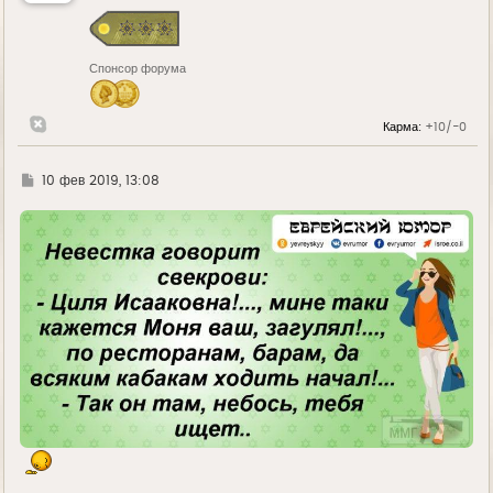
с
я
к
н
Спонсор форума
а
ч
а
л
Карма:
+10/-0
у
Г
10 фев 2019, 13:08
д
е