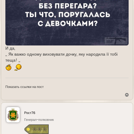
И да,
,, Як важко одному виховувати дочку, яку народила її тобі
теща! ,,
Показать ссылки на пост
В
е
р
н
у
Рост76
т
ь
Генерал-полковник
с
я
к