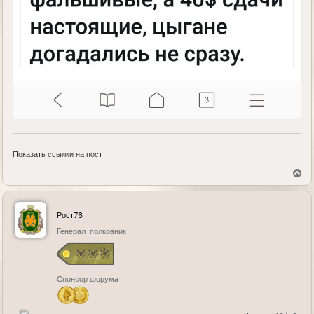
Показать ссылки на пост
В
е
р
н
у
Рост76
т
ь
Генерал-полковник
с
я
к
н
Спонсор форума
а
ч
а
л