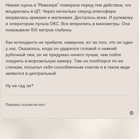
Немая сцена в "Ревизоре" померкла перед тем действом, что
воцарилась в ЦП. Через несколько секунд атмосфера
взорвалась криками и матюками. Досталось всем. И рулевому
и операторам пульта ОКС. Все вперились в манометры. Они
показывали 100 метров глубины.
Как интенданта не прибили, наверное, из-за того, что он один
у нас. Оказалось, когда он ударился головой о нижний
рубочный люк, он не придумал ничего лучше, чем пойти
покурить в морозильную камеру. Там он пообтерся по ее
стенкам, посыпал себя соскобленным снегом и в таком виде
заявился в центральный.
Ну не гад ли?
Показать ссылки на пост
В
е
р
н
у
т
ь