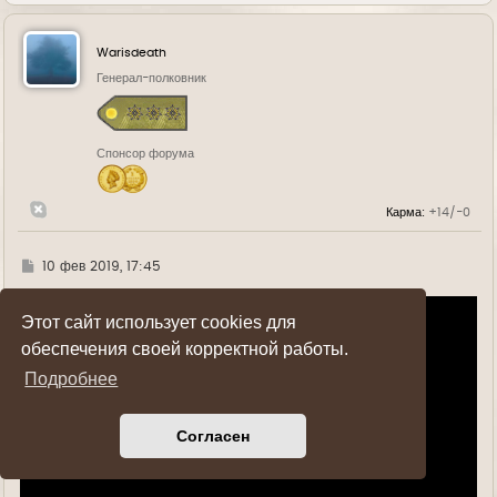
р
н
у
Warisdeath
т
ь
Генерал-полковник
с
я
к
н
Спонсор форума
а
ч
а
л
Карма:
+14/-0
у
Г
10 фев 2019, 17:45
д
е
Этот сайт использует cookies для
обеспечения своей корректной работы.
Подробнее
Согласен