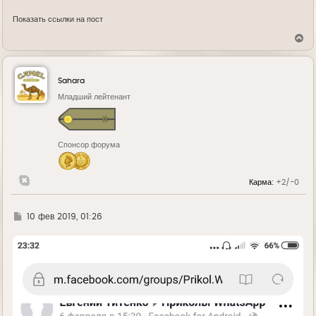
Показать ссылки на пост
В
е
р
н
у
Sahara
т
ь
Младший лейтенант
с
я
к
н
Спонсор форума
а
ч
а
л
Карма:
+2/-0
у
Г
10 фев 2019, 01:26
д
е