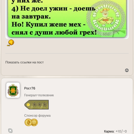
Показать ссылки на пост
В
е
р
н
у
Рост76
т
ь
Генерал-полковник
с
я
к
н
Спонсор форума
а
ч
а
л
Карма:
+10/-0
у