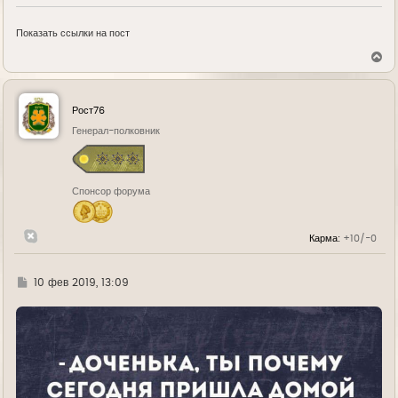
Показать ссылки на пост
В
е
р
н
у
Рост76
т
ь
Генерал-полковник
с
я
к
н
Спонсор форума
а
ч
а
л
Карма:
+10/-0
у
Г
10 фев 2019, 13:09
д
е