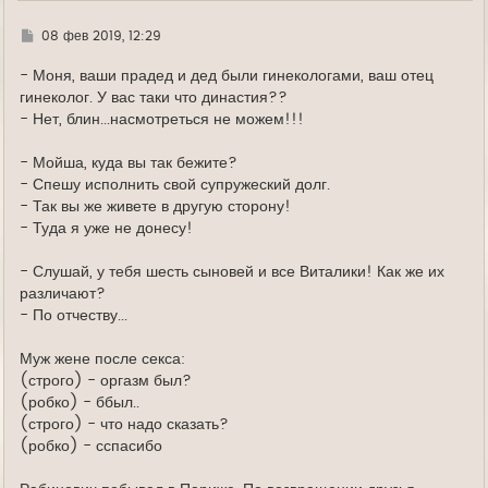
а
л
Г
08 фев 2019, 12:29
у
д
е
- Моня, ваши прадед и дед были гинекологами, ваш отец
гинеколог. У вас таки что династия??
- Нет, блин...насмотреться не можем!!!
- Мойша, куда вы так бежите?
- Спешу исполнить свой супружеский долг.
- Так вы же живете в другую сторону!
- Туда я уже не донесу!
- Слушай, у тебя шесть сыновей и все Виталики! Как же их
различают?
- По отчеству...
Муж жене после секса:
(строго) - оргазм был?
(робко) - ббыл..
(строго) - что надо сказать?
(робко) - сспасибо