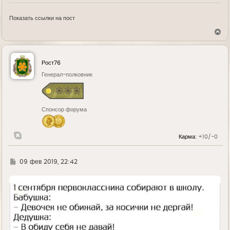
Показать ссылки на пост
В
е
р
н
у
Рост76
т
ь
Генерал-полковник
с
я
к
н
Спонсор форума
а
ч
а
л
Карма:
+10/-0
у
Г
09 фев 2019, 22:42
д
е