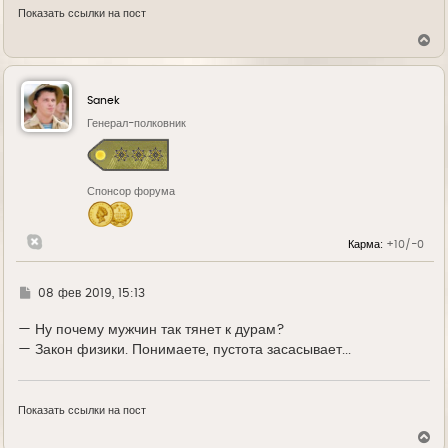
Показать ссылки на пост
В
е
р
н
у
Sanek
т
ь
Генерал-полковник
с
я
к
н
Спонсор форума
а
ч
а
л
Карма:
+10/-0
у
Г
08 фев 2019, 15:13
д
е
— Ну почему мужчин так тянет к дурам?
— Закон физики. Понимаете, пустота засасывает...
Показать ссылки на пост
В