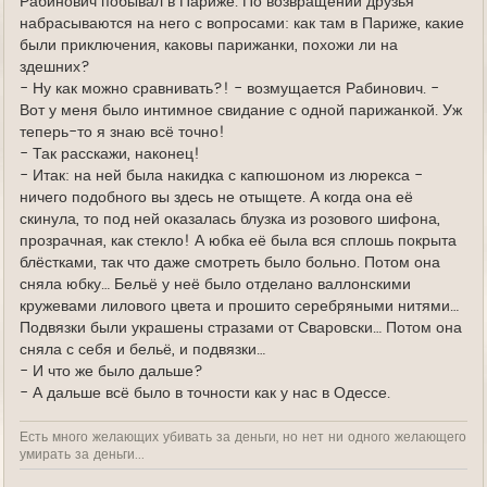
Рабинович побывал в Париже. По возвращении друзья
набрасываются на него с вопросами: как там в Париже, какие
были приключения, каковы парижанки, похожи ли на
здешних?
- Ну как можно сравнивать?! - возмущается Рабинович. -
Вот у меня было интимное свидание с одной парижанкой. Уж
теперь-то я знаю всё точно!
- Так расскажи, наконец!
- Итак: на ней была накидка с капюшоном из люрекса -
ничего подобного вы здесь не отыщете. А когда она её
скинула, то под ней оказалась блузка из розового шифона,
прозрачная, как стекло! А юбка её была вся сплошь покрыта
блёстками, так что даже смотреть было больно. Потом она
сняла юбку… Бельё у неё было отделано валлонскими
кружевами лилового цвета и прошито серебряными нитями…
Подвязки были украшены стразами от Сваровски… Потом она
сняла с себя и бельё, и подвязки…
- И что же было дальше?
- А дальше всё было в точности как у нас в Одессе.
Есть много желающих убивать за деньги, но нет ни одного желающего
умирать за деньги...