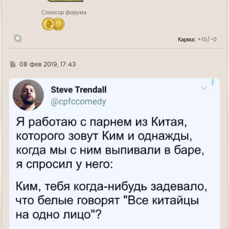
н
Спонсор форума
а
ч
а
л
Карма:
+10/-0
у
Г
08 фев 2019, 17:43
д
е