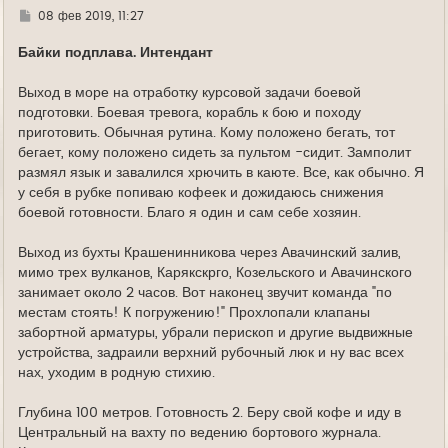
Г
08 фев 2019, 11:27
д
е
Байки подплава. Интендант
Выход в море на отработку курсовой задачи боевой
подготовки. Боевая тревога, корабль к бою и походу
приготовить. Обычная рутина. Кому положено бегать, тот
бегает, кому положено сидеть за пультом -сидит. Замполит
размял язык и завалился хрючить в каюте. Все, как обычно. Я
у себя в рубке попиваю кофеек и дожидаюсь снижения
боевой готовности. Благо я один и сам себе хозяин.
Выход из бухты Крашенинникова через Авачинский залив,
мимо трех вулканов, Карякскрго, Козельского и Авачинского
занимает около 2 часов. Вот наконец звучит команда "по
местам стоять! К погружению!" Прохлопали клапаны
забортной арматуры, убрали перископ и другие выдвижные
устройства, задраили верхний рубочный люк и ну вас всех
нах, уходим в родную стихию.
Глубина 100 метров. Готовность 2. Беру свой кофе и иду в
Центральный на вахту по ведению бортового журнала.