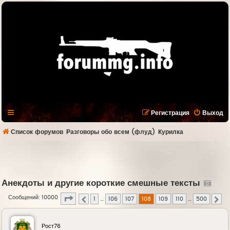
Регистрация
Выход
Список форумов
Разговоры обо всем (флуд)
Курилка
Анекдоты и другие короткие смешные тексты
Страница
108
из
500
Сообщений: 10000
1
…
106
107
108
109
110
…
500
Пред.
Сле
Рост76