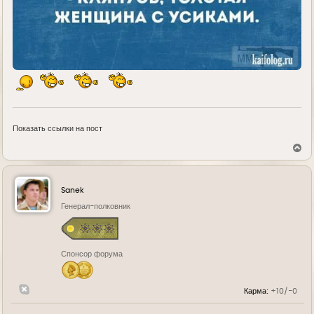
Показать ссылки на пост
В
е
р
н
у
Sanek
т
ь
Генерал-полковник
с
я
к
н
Спонсор форума
а
ч
а
л
Карма:
+10/-0
у