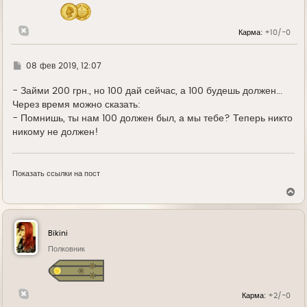
Карма:
+10/-0
Г
08 фев 2019, 12:07
д
е
- Займи 200 грн., но 100 дай сейчас, а 100 будешь должен...
Через время можно сказать:
- Помнишь, ты нам 100 должен был, а мы тебе? Теперь никто
никому не должен!
Показать ссылки на пост
В
е
р
н
у
Bikini
т
ь
Полковник
с
я
к
н
Карма:
+2/-0
а
ч