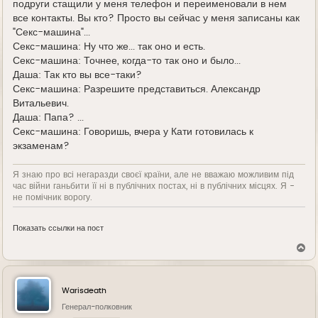
подруги стащили у меня телефон и переименовали в нем
все контакты. Вы кто? Просто вы сейчас у меня записаны как
"Секс-машина"...
Секс-машина: Ну что же... так оно и есть.
Секс-машина: Точнее, когда-то так оно и было...
Даша: Так кто вы все-таки?
Секс-машина: Разрешите представиться. Александр
Витальевич.
Даша: Папа? ...
Секс-машина: Говоришь, вчера у Кати готовилась к
экзаменам?
Я знаю про всі негаразди своєї країни, але не вважаю можливим під
час війни ганьбити її ні в публічних постах, ні в публічних місцях. Я -
не помічник ворогу.
Показать ссылки на пост
В
е
р
н
у
Warisdeath
т
ь
Генерал-полковник
с