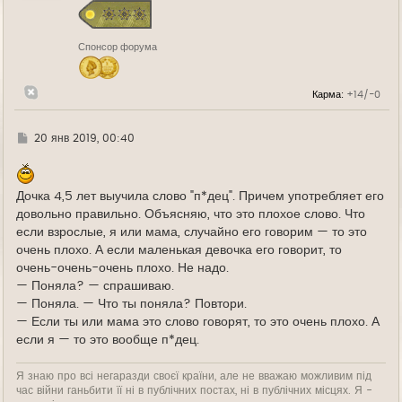
я
к
н
Спонсор форума
а
ч
а
л
Карма:
+14/-0
у
Г
20 янв 2019, 00:40
д
е
Дочка 4,5 лет выучила слово "п*дец". Причем употребляет его
довольно правильно. Объясняю, что это плохое слово. Что
если взрослые, я или мама, случайно его говорим — то это
очень плохо. А если маленькая девочка его говорит, то
очень-очень-очень плохо. Не надо.
— Поняла? — спрашиваю.
— Поняла. — Что ты поняла? Повтори.
— Если ты или мама это слово говорят, то это очень плохо. А
если я — то это вообще п*дец.
Я знаю про всі негаразди своєї країни, але не вважаю можливим під
час війни ганьбити її ні в публічних постах, ні в публічних місцях. Я -