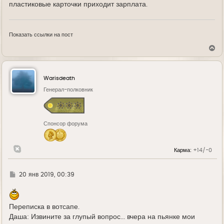
пластиковые карточки приходит зарплата.
Показать ссылки на пост
В
е
р
н
у
Warisdeath
т
ь
Генерал-полковник
с
я
к
н
Спонсор форума
а
ч
а
л
Карма:
+14/-0
у
Г
20 янв 2019, 00:39
д
е
Переписка в вотсапе.
Даша: Извините за глупый вопрос... вчера на пьянке мои