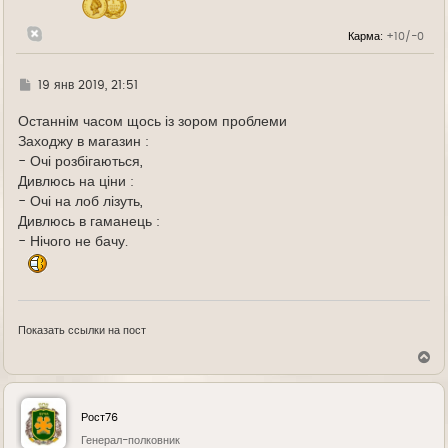
а
л
Карма:
+10/-0
у
Г
19 янв 2019, 21:51
д
е
Останнім часом щось із зором проблеми
Заходжу в магазин :
- Очі розбігаються,
Дивлюсь на ціни :
- Очі на лоб лізуть,
Дивлюсь в гаманець :
- Нічого не бачу.
Показать ссылки на пост
В
е
р
н
у
Рост76
т
ь
Генерал-полковник