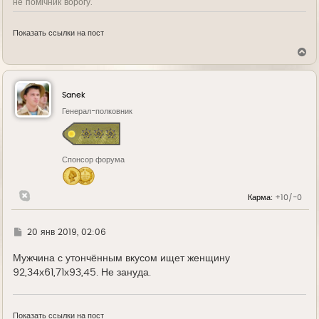
не помічник ворогу.
Показать ссылки на пост
В
е
р
н
у
Sanek
т
ь
Генерал-полковник
с
я
к
н
Спонсор форума
а
ч
а
л
Карма:
+10/-0
у
Г
20 янв 2019, 02:06
д
е
Мужчина с утончённым вкусом ищет женщину
92,34х61,71х93,45. Не зануда.
Показать ссылки на пост