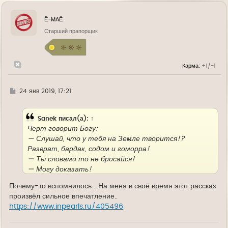
р
н
у
Ё-МАЁ
т
ь
Старший прапорщик
с
я
к
н
Карма:
+1/-1
а
ч
а
л
Г
24 янв 2019, 17:21
у
д
е
Sanek
писал(а):
↑
Черт говорит Богу:
— Слушай, что у тебя на Земле творится!?
Разврат, бардак, содом и гоморра!
— Ты словами то не бросайся!
— Могу доказать!
И с этими словами Черт летит на Землю,
Почему-то вспомнилось ...На меня в своё время этот рассказ
превращается в симпатичную девку и ложится,
произвёл сильное впечатление..
раздвинув ноги, прямо около церкви. Мимо идет
https://www.inpearls.ru/405496
монах. Девка ему:
— Возьми меня!