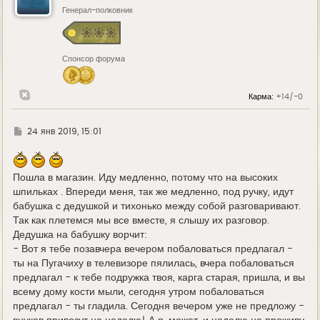
ь
Генерал-полковник
с
я
к
н
Спонсор форума
а
ч
а
л
Карма:
+14/-0
у
Г
24 янв 2019, 15:01
д
е
Пошла в магазин. Иду медленно, потому что на высоких
шпильках . Впереди меня, так же медленно, под ручку, идут
бабушка с дедушкой и тихонько между собой разговаривают.
Так как плетемся мы все вместе, я слышу их разговор.
Дедушка на бабушку ворчит:
- Вот я тебе позавчера вечером побаловаться предлагал -
ты на Пугачиху в телевизоре пялилась, вчера побаловаться
предлагал - к тебе подружка твоя, карга старая, пришла, и вы
всему дому кости мыли, сегодня утром побаловаться
предлагал - ты гладила. Сегодня вечером уже не предложу -