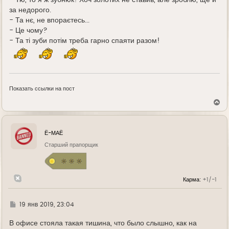
за недорого.
- Та нє, не впораєтесь...
- Це чому?
- Та ті зуби потім треба гарно спаяти разом!
Показать ссылки на пост
В
е
р
н
у
Ё-МАЁ
т
ь
Старший прапорщик
с
я
к
н
Карма:
+1/-1
а
ч
а
л
Г
19 янв 2019, 23:04
у
д
е
В офисе стояла такая тишина, что было слышно, как на