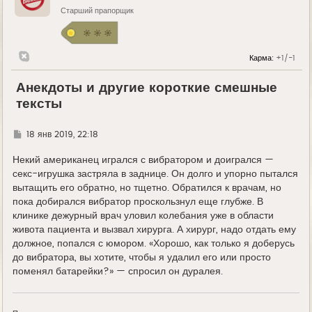
Старший прапорщик
Карма:
+1/-1
Анекдоты и другие короткие смешные
тексты
Г
18 янв 2019, 22:18
д
е
Некий американец игрался с вибратором и доигрался —
секс-игрушка застряла в заднице. Он долго и упорно пытался
вытащить его обратно, но тщетно. Обратился к врачам, но
пока добирался вибратор проскользнул еще глубже. В
клинике дежурный врач уловил колебания уже в области
живота пациента и вызвал хирурга. А хирург, надо отдать ему
должное, попался с юмором. «Хорошо, как только я доберусь
до вибратора, вы хотите, чтобы я удалил его или просто
поменял батарейки?» — спросил он дуралея.