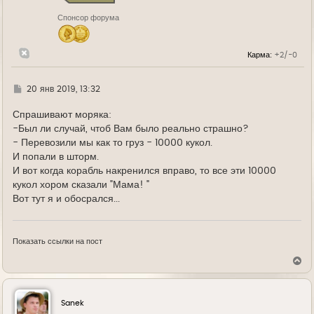
н
Спонсор форума
а
ч
а
л
Карма:
+2/-0
у
Г
20 янв 2019, 13:32
д
е
Спрашивают моряка:
-Был ли случай, чтоб Вам было реально страшно?
- Перевозили мы как то груз - 10000 кукол.
И попали в шторм.
И вот когда корабль накренился вправо, то все эти 10000
кукол хором сказали "Мама! "
Вот тут я и обосрался...
Показать ссылки на пост
В
е
р
н
у
Sanek
т