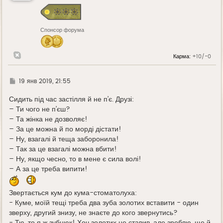
с
я
к
н
Спонсор форума
а
ч
а
л
Карма:
+10/-0
у
Г
19 янв 2019, 21:55
д
е
Сидить під час застілля й не п’є. Друзі:
– Ти чого не п’єш?
– Та жінка не дозволяє!
– За це можна й по морді дістати!
– Ну, взагалі й теща заборонила!
– Так за це взагалі можна вбити!
– Ну, якщо чесно, то в мене є сила волі!
– А за це треба випити!
Звертається кум до кума-стоматолуха:
- Куме, моїй тещі треба два зуба золотих вставити - один
зверху, другий знизу, не знаєте до кого звернутись?
- Тю, то я ж зубнюк! Хоч золотих не ставив, але зроблю, ще й