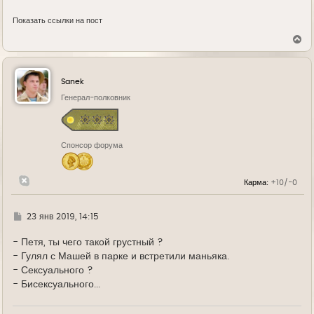
Показать ссылки на пост
В
е
р
н
у
Sanek
т
ь
Генерал-полковник
с
я
к
н
Спонсор форума
а
ч
а
л
Карма:
+10/-0
у
Г
23 янв 2019, 14:15
д
е
- Петя, ты чего такой грустный ?
- Гулял с Машей в парке и встретили маньяка.
- Сексуального ?
- Бисексуального...