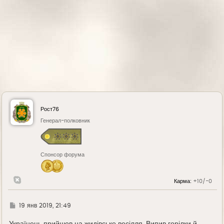
Рост76
Генерал-полковник
Спонсор форума
Карма:
+10/-0
Г
19 янв 2019, 21:49
д
е
Українець прийшов на жидівське весілля. Випив горілки й