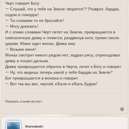
е
Черт говорит Богу:
— Слушай, что у тебя на Земле творится!? Разврат, бардак,
содом и гоморра!
— Ты словами то не бросайся!
— Могу доказать!
И с этими словами Черт летит на Землю, превращается в
симпатичную девку и ложится, раздвинув ноги, прямо около
церкви. Мимо идет монах. Девка ему:
— Возьми меня!
Монах смотрит никого рядом нет, задрал рясу, оприходовал
девку и пошел дальше.
Девка превращается обратно в Черта, летит к Богу и говорит:
— Ну, что видишь теперь какой у тебя бардак на Земле?
Бог превращается в монаха и говорит:
— Вот так мы вас, чертей, е%али и е%ать будем!
Показать ссылки на пост
В
е
р
н
у
Warisdeath
т