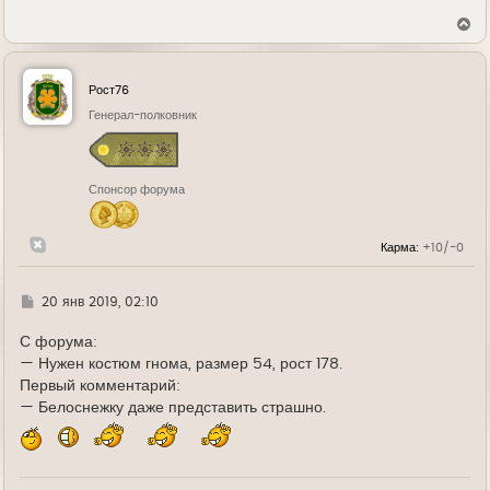
В
е
р
н
у
Рост76
т
ь
Генерал-полковник
с
я
к
н
Спонсор форума
а
ч
а
л
Карма:
+10/-0
у
Г
20 янв 2019, 02:10
д
е
С форума:
— Нужен костюм гнома, размер 54, рост 178.
Первый комментарий:
— Белоснежку даже представить страшно.