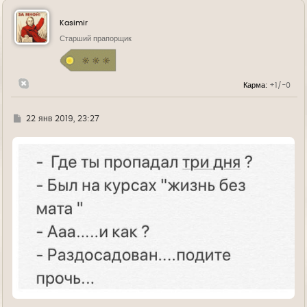
н
у
Kasimir
т
ь
Старший прапорщик
с
я
к
н
Карма:
+1/-0
а
ч
а
л
Г
22 янв 2019, 23:27
у
д
е