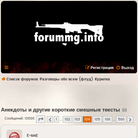
Регистрация
Выход
Список форумов
Разговоры обо всем (флуд)
Курилка
Анекдоты и другие короткие смешные тексты
Страница
104
из
500
Сообщений: 10000
1
…
102
103
104
105
106
…
500
Пред.
Сл
Ё-МАЁ