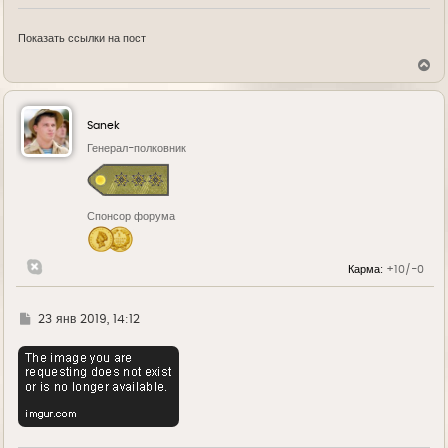
Показать ссылки на пост
В
е
р
н
у
Sanek
т
ь
Генерал-полковник
с
я
к
н
Спонсор форума
а
ч
а
л
Карма:
+10/-0
у
Г
23 янв 2019, 14:12
д
е