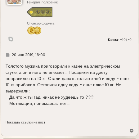
ь
Генерал-полковник
с
я
к
н
Спонсор форума
а
ч
а
л
Карма:
+10/-0
у
Г
20 янв 2019, 16:00
д
е
Толстого мужика приговорили к казне на электрическом
стуле, а он в него не влезает... Посадили на диету -
поправился на 10 кг. Стали давать только хлеб и воду - еще
10 кг прибавил. Оставили одну воду - еще плюс 10 кг. Не
выдержали:
- Да что ж ты гад, никак не худеешь то ???
- Мотивации, понимаешь, нет...
Показать ссылки на пост
В
е
р