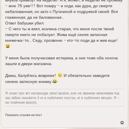
внуков привезут на неделю! А я, может, и неделю не проживу
- мне 76 уже!!! Вот помру - и ходи, как дура, до смерти
небалованная, но зато с Пугачихой и подружкой своей. Вся
глаженная, да не балованная...
Ответ бабушки убил:
- С чего ты ж взял, козлина старая, что меня после твоей
смерти никто не побалует. Жива ещё синяя записная
книжечка-то... Сяду, прозвоню - кто-то поди да и жив еще!
У меня была получасовая истерика, а они тоже оба хохоча
зашли в двери магазина.
Дамы, балуйтесь вовремя!
И обязательно заведите
синюю записную книжку.
Я знаю про всі негаразди своєї країни, але не вважаю можливим під
час війни ганьбити її ні в публічних постах, ні в публічних місцях. Я -
не помічник ворогу.
Показать ссылки на пост
В
е