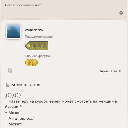
Показать ссылки на пост
В
е
р
н
у
Warisdeath
т
ь
Генерал-полковник
с
я
к
н
Спонсор форума
а
ч
а
л
Карма:
+14/-0
у
Г
24 янв 2019, 11:38
д
е
)))))))
- Равве, еду на курорт, еврей может смотреть на женщин в
бикини ?
- Может.
- А на топлесс ?
- Может.