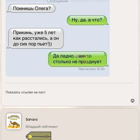
Показать ссылки на пост
В
е
р
н
у
Sahara
т
ь
Младший лейтенант
с
я
к