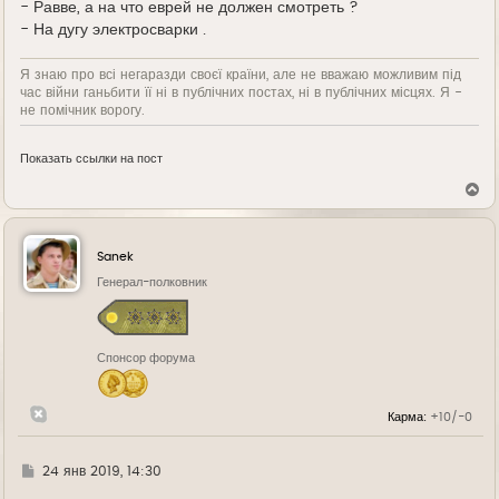
- Равве, а на что еврей не должен смотреть ?
- На дугу электросварки .
Я знаю про всі негаразди своєї країни, але не вважаю можливим під
час війни ганьбити її ні в публічних постах, ні в публічних місцях. Я -
не помічник ворогу.
Показать ссылки на пост
В
е
р
н
у
Sanek
т
ь
Генерал-полковник
с
я
к
н
Спонсор форума
а
ч
а
л
Карма:
+10/-0
у
Г
24 янв 2019, 14:30
д