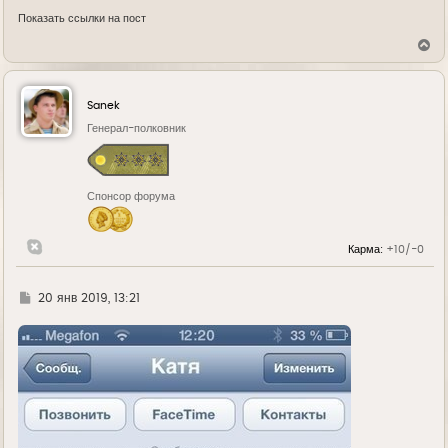
Показать ссылки на пост
В
е
р
н
у
Sanek
т
ь
Генерал-полковник
с
я
к
н
Спонсор форума
а
ч
а
л
Карма:
+10/-0
у
Г
20 янв 2019, 13:21
д
е