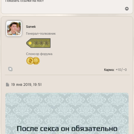
Показать ссылки на пост
В
е
р
н
у
Sanek
т
ь
Генерал-полковник
с
я
к
н
Спонсор форума
а
ч
а
л
Карма:
+10/-0
у
Г
19 янв 2019, 19:51
д
е