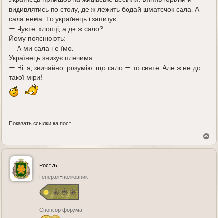
видивлятись по столу, де ж лежить бодай шматочок сала. А
сала нема. То українець і запитує:
— Чуєте, хлопці, а де ж сало?
Йому пояснюють:
— А ми сала не їмо.
Українець знизує плечима:
— Ні, я, звичайно, розумію, що сало — то святе. Але ж не до
такої міри!
Показать ссылки на пост
В
е
р
н
у
Рост76
т
ь
Генерал-полковник
с
я
к
н
Спонсор форума
а
ч