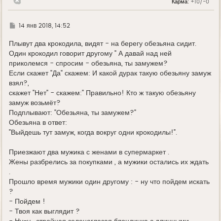
Карма:
+10/-0
у
Г
14 янв 2018, 14:52
д
е
Плывут два крокодила, видят - на берегу обезьяна сидит.
Один крокодил говорит другому " А давай над ней
приколемся - спросим - обезьяна, ты замужем?
Если скажет "Да" скажем: И какой дурак такую обезьяну замуж
взял?,
скажет "Нет" - скажем:" Правильно! Кто ж такую обезьяну
замуж возьмёт?
Подплывают: "Обезьяна, ты замужем?"
Обезьяна в ответ:
"Выйдешь тут замуж, когда вокруг одни крокодилы!".
Приезжают два мужика с женами в супермаркет .
Жены разбрелись за покупками , а мужики остались их ждать
.
Прошло время мужики один другому : - ну что пойдем искать
?
- Пойдем !
- Твоя как выглядит ?