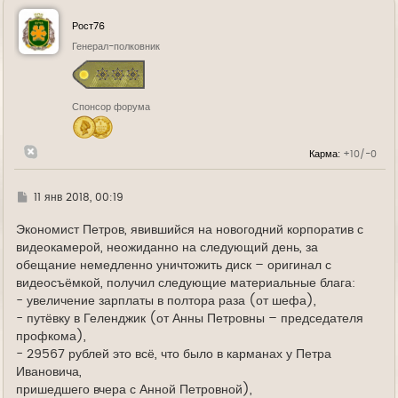
н
у
Рост76
т
ь
Генерал-полковник
с
я
к
н
Спонсор форума
а
ч
а
л
Карма:
+10/-0
у
Г
11 янв 2018, 00:19
д
е
Экономист Петров, явившийся на новогодний корпоратив с
видеокамерой, неожиданно на следующий день, за
обещание немедленно уничтожить диск – оригинал с
видеосъёмкой, получил следующие материальные блага:
- увеличение зарплаты в полтора раза (от шефа),
- путёвку в Геленджик (от Анны Петровны – председателя
профкома),
- 29567 рублей это всё, что было в карманах у Петра
Ивановича,
пришедшего вчера с Анной Петровной),