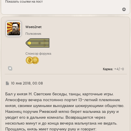
Показать ссылки на пост
В
е
р
н
у
Wseb2net
т
ь
Полковник
с
я
к
н
Спонсор форума
а
ч
а
л
Карма:
+4/-0
у
Г
10 янв 2018, 00:08
д
е
Бал у князя Н. Светские беседы, танцы, карточные игры.
Атмосферу вечера постоянно портит 13-летний племянник
князя, своими шумными выходками шокирующими общество.
Наконец поручик Ржевский мягко берет мальчика за руку и
уводит его в дальние комнаты. Возвращается через
несколько минут и до конца вечера мальчугана не видать.
Прощаясь, князь жмет поручику руку и говорит: