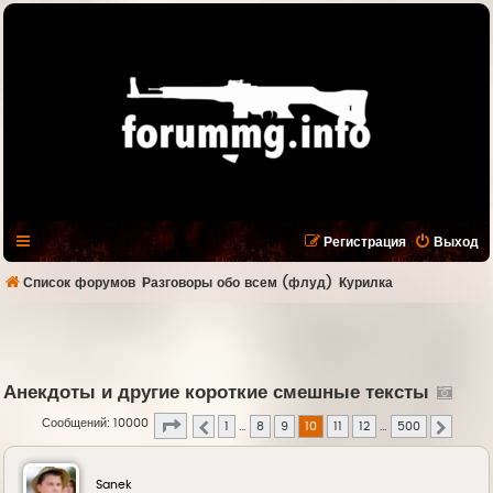
Регистрация
Выход
Список форумов
Разговоры обо всем (флуд)
Курилка
Анекдоты и другие короткие смешные тексты
Страница
10
из
500
Сообщений: 10000
1
…
8
9
10
11
12
…
500
Пред.
След.
Sanek