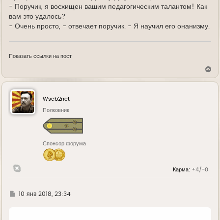
- Поручик, я восхищен вашим педагогическим талантом! Как
вам это удалось?
- Очень просто, - отвечает поручик. - Я научил его онанизму.
Показать ссылки на пост
В
е
р
н
у
Wseb2net
т
ь
Полковник
с
я
к
н
Спонсор форума
а
ч
а
л
Карма:
+4/-0
у
Г
10 янв 2018, 23:34
д
е