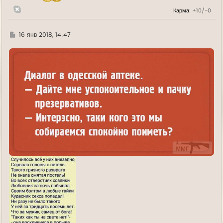
л
Карма:
+10/-0
у
Г
16 янв 2018, 14:47
д
е