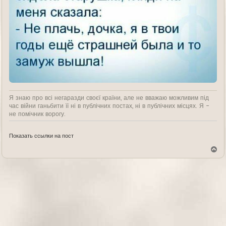
Я знаю про всі негаразди своєї країни, але не вважаю можливим під
час війни ганьбити її ні в публічних постах, ні в публічних місцях. Я -
не помічник ворогу.
Показать ссылки на пост
В
е
р
н
у
т
ь
с
я
к
н