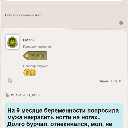
Показать ссылки на пост
В
е
р
н
у
Рост76
т
ь
Генерал-полковник
с
я
к
н
Спонсор форума
а
ч
а
л
Карма:
+10/-0
у
Г
15 янв 2018, 18:16
д
е