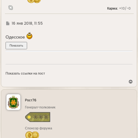
а
л
Карма:
+10/-0
у
Г
16 янв 2018, 11:55
д
е
Одесское
Показать ссылки на пост
В
е
р
н
у
Рост76
т
ь
Генерал-полковник
с
я
к
н
Спонсор форума
а
ч
а