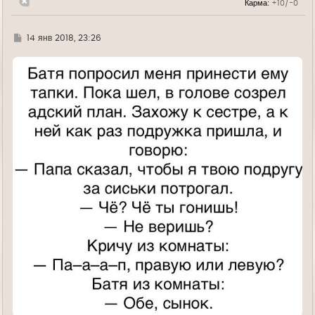
Карма:
+10/-0
у
Г
14 янв 2018, 23:26
д
е