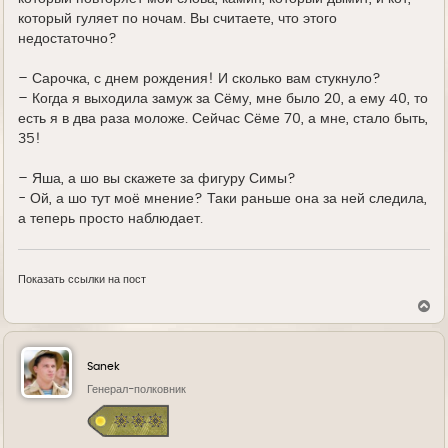
который гуляет по ночам. Вы считаете, что этого
недостаточно?
– Сарочка, с днем рождения! И сколько вам стукнуло?
– Когда я выходила замуж за Сёму, мне было 20, а ему 40, то
есть я в два раза моложе. Сейчас Сёме 70, а мне, стало быть,
35!
– Яша, а шо вы скажете за фигуру Симы?
- Ой, а шо тут моё мнение? Таки раньше она за ней следила,
а теперь просто наблюдает.
Показать ссылки на пост
В
е
р
н
у
Sanek
т
ь
Генерал-полковник
с
я
к
н