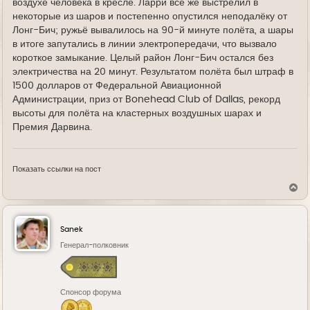
воздухе человека в кресле. Ларри всё же выстрелил в
некоторые из шаров и постепенно опустился неподалёку от
Лонг-Бич; ружьё вывалилось на 90-й минуте полёта, а шары
в итоге запутались в линии электропередачи, что вызвало
короткое замыкание. Целый район Лонг-Бич остался без
электричества на 20 минут. Результатом полёта был штраф в
1500 долларов от Федеральной Авиационной
Администрации, приз от Bonehead Club of Dallas, рекорд
высоты для полёта на кластерных воздушных шарах и
Премия Дарвина.
Показать ссылки на пост
В
е
р
н
у
Sanek
т
ь
Генерал-полковник
с
я
к
н
Спонсор форума
а
ч