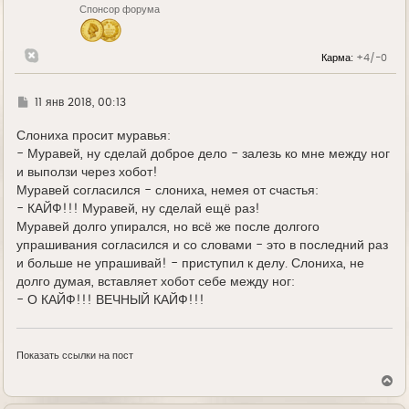
Спонсор форума
а
ч
а
л
Карма:
+4/-0
у
Г
11 янв 2018, 00:13
д
е
Слониха просит муравья:
- Муравей, ну сделай доброе дело - залезь ко мне между ног
и выползи через хобот!
Муравей согласился - слониха, немея от счастья:
- КАЙФ!!! Муравей, ну сделай ещё раз!
Муравей долго упирался, но всё же после долгого
упрашивания согласился и со словами - это в последний раз
и больше не упрашивай! - приступил к делу. Слониха, не
долго думая, вставляет хобот себе между ног:
- О КАЙФ!!! ВЕЧНЫЙ КАЙФ!!!
Показать ссылки на пост
В
е
р