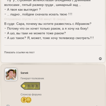
- Ну-у , стройная зеленоглазая блондинка с длинными
волосами , пятый размер груди , шикарный зад ...
- А твоя как выглядит ?
- ... ладно , пойдем сначала искать твою !!!
Отправлено спустя 1 час 58 минут 18 секунд:
В суде: Сара, почему вы хотите развестись с Абрамом?
- Потому что он хочет только раком, а я хочу на боку!
- А шо, вы таки не можете тоже раком?
- А шо такое? Я, может, тоже хочу телевизор смотреть!!!
Показать ссылки на пост
В
е
р
н
у
Sanek
т
ь
Генерал-полковник
с
я
к
н
Спонсор форума
а
ч
а
л