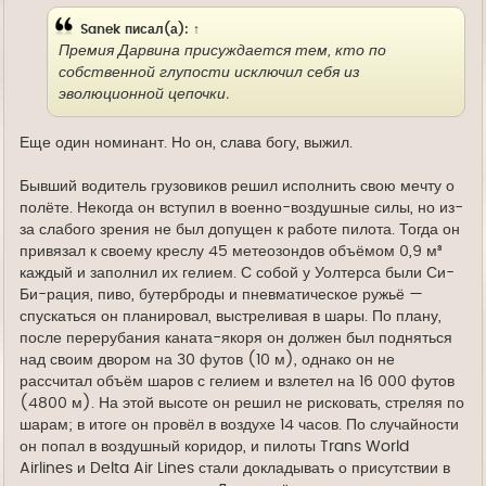
Sanek
писал(а):
↑
Премия Дарвина присуждается тем, кто по
собственной глупости исключил себя из
эволюционной цепочки.
Еще один номинант. Но он, слава богу, выжил.
Бывший водитель грузовиков решил исполнить свою мечту о
полёте. Некогда он вступил в военно-воздушные силы, но из-
за слабого зрения не был допущен к работе пилота. Тогда он
привязал к своему креслу 45 метеозондов объёмом 0,9 м³
каждый и заполнил их гелием. С собой у Уолтерса были Си-
Би-рация, пиво, бутерброды и пневматическое ружьё —
спускаться он планировал, выстреливая в шары. По плану,
после перерубания каната-якоря он должен был подняться
над своим двором на 30 футов (10 м), однако он не
рассчитал объём шаров с гелием и взлетел на 16 000 футов
(4800 м). На этой высоте он решил не рисковать, стреляя по
шарам; в итоге он провёл в воздухе 14 часов. По случайности
он попал в воздушный коридор, и пилоты Trans World
Airlines и Delta Air Lines стали докладывать о присутствии в