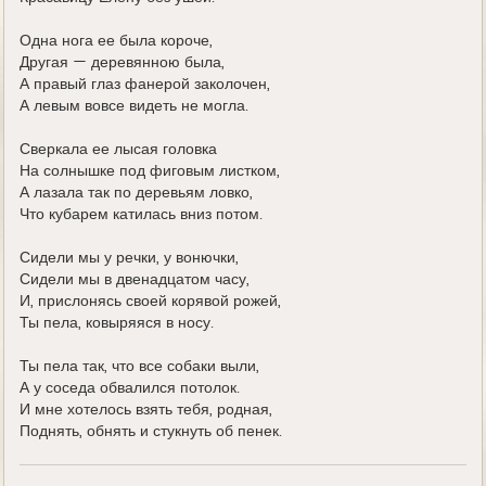
Одна нога ее была короче,
Другая — деревянною была,
А правый глаз фанерой заколочен,
А левым вовсе видеть не могла.
Сверкала ее лысая головка
На солнышке под фиговым листком,
А лазала так по деревьям ловко,
Что кубарем катилась вниз потом.
Сидели мы у речки, у вонючки,
Сидели мы в двенадцатом часу,
И, прислонясь своей корявой рожей,
Ты пела, ковыряяся в носу.
Ты пела так, что все собаки выли,
А у соседа обвалился потолок.
И мне хотелось взять тебя, родная,
Поднять, обнять и стукнуть об пенек.