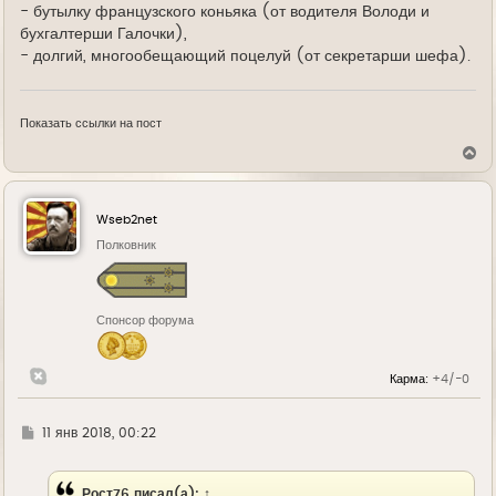
- бутылку французского коньяка (от водителя Володи и
бухгалтерши Галочки),
- долгий, многообещающий поцелуй (от секретарши шефа).
Показать ссылки на пост
В
е
р
н
у
Wseb2net
т
ь
Полковник
с
я
к
н
Спонсор форума
а
ч
а
л
Карма:
+4/-0
у
Г
11 янв 2018, 00:22
д
е
Рост76
писал(а):
↑