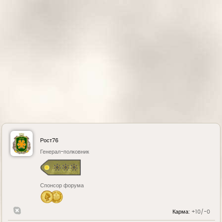
а
ч
а
л
у
Рост76
Генерал-полковник
Спонсор форума
Карма:
+10/-0