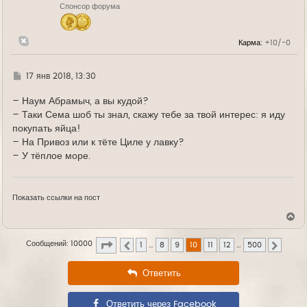
Спонсор форума
а
ч
а
л
Карма:
+10/-0
у
Г
17 янв 2018, 13:30
д
е
– Наум Абрамыч, а вы кудой?
– Таки Сема шоб ты знал, скажу тебе за твой интерес: я иду
покупать яйца!
– На Привоз или к тёте Циле у лавку?
– У тёплое море.
Показать ссылки на пост
В
е
р
Страница
10
из
500
Сообщений: 10000
н
1
…
8
9
10
11
12
…
500
Пред.
След.
у
т
Ответить
ь
с
я
к
Ответить через Facebook