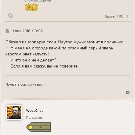
Спонсор форума
а
ч
а
л
Карма:
+10/-0
у
Г
11 янв 2018, 00:02
д
е
Сбежал из зоопарка слон. Наутро мужик звонит в полицию:
— У меня на огороде какой-то огромный серый зверь
хвостом рвет капусту!
— И что он с ней делает?
— Если я вам скажу, вы не поверите.
Показать ссылки на пост
В
е
р
н
у
Wseb2net
т
ь
Полковник
с
я
к
н