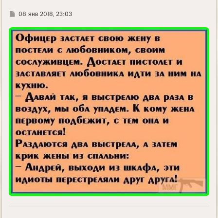
Г
08 янв 2018, 23:03
д
е