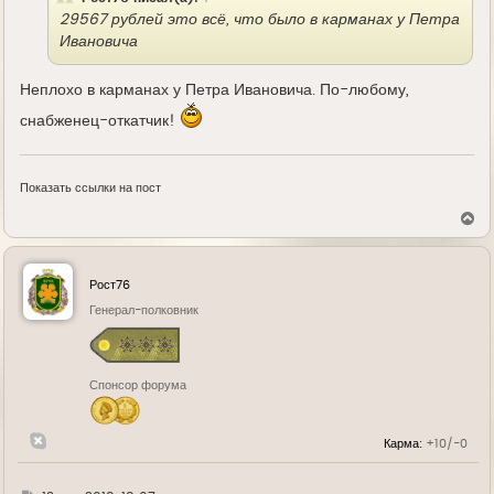
29567 рублей это всё, что было в карманах у Петра
Ивановича
Неплохо в карманах у Петра Ивановича. По-любому,
снабженец-откатчик!
Показать ссылки на пост
В
е
р
н
у
Рост76
т
ь
Генерал-полковник
с
я
к
н
Спонсор форума
а
ч
а
л
Карма:
+10/-0
у