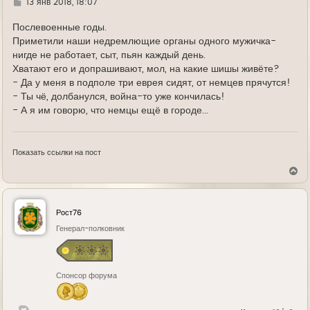
Г
13 янв 2018, 18:07
д
е
Послевоенные годы.
Приметили наши недремлющие органы одного мужичка-
нигде не работает, сыт, пьян каждый день.
Хватают его и допрашивают, мол, на какие шишы живёте?
- Да у меня в подполе три еврея сидят, от немцев прячутся!
- Ты чё, долбанулся, война-то уже кончилась!
- А я им говорю, что немцы ещё в городе...
Показать ссылки на пост
В
е
р
н
у
Рост76
т
ь
Генерал-полковник
с
я
к
н
Спонсор форума
а
ч
а
л