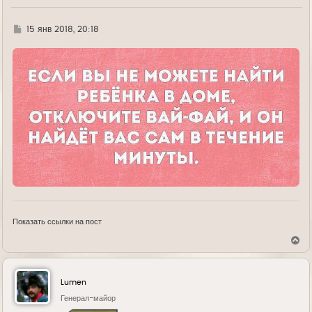
Г
15 янв 2018, 20:18
д
е
Показать ссылки на пост
В
е
р
н
у
Lumen
т
ь
Генерал-майор
с