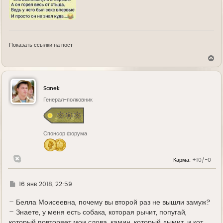
Показать ссылки на пост
В
е
р
н
у
Sanek
т
ь
Генерал-полковник
с
я
к
н
Спонсор форума
а
ч
а
л
Карма:
+10/-0
у
Г
16 янв 2018, 22:59
д
е
– Белла Моисеевна, почему вы второй раз не вышли замуж?
– Знаете, у меня есть собака, которая рычит, попугай,
который повторяет мои слова, камин, который дымит, и кот,