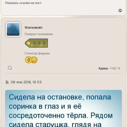
Показать ссылки на пост
В
е
р
н
у
Warisdeath
т
ь
Генерал-полковник
с
я
к
н
Спонсор форума
а
ч
а
л
Карма:
+14/-0
у
Г
08 янв 2018, 19:53
д
е