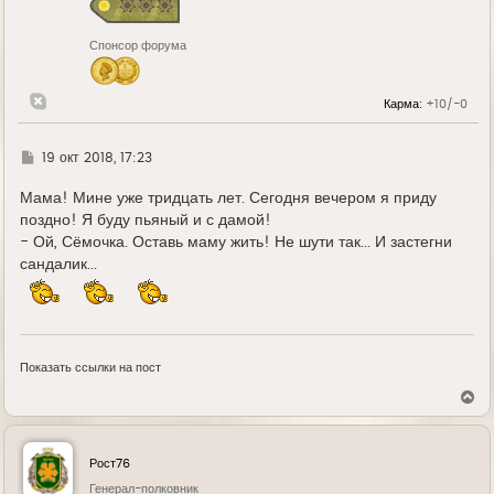
Спонсор форума
Карма:
+10/-0
Г
19 окт 2018, 17:23
д
е
Мама! Мине уже тридцать лет. Сегодня вечером я приду
поздно! Я буду пьяный и с дамой!
- Ой, Сёмочка. Оставь маму жить! Не шути так... И застегни
сандалик...
Показать ссылки на пост
В
е
р
н
у
Рост76
т
ь
Генерал-полковник