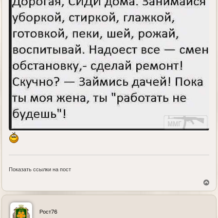
Показать ссылки на пост
В
е
р
н
у
Рост76
т