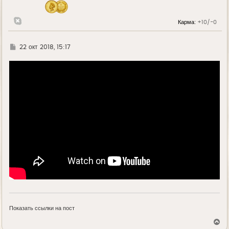
ч
а
л
Карма:
+10/-0
у
Г
22 окт 2018, 15:17
д
е
Показать ссылки на пост
В
е