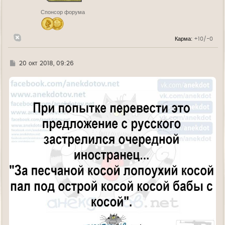
н
Спонсор форума
а
ч
а
л
Карма:
+10/-0
у
Г
20 окт 2018, 09:26
д
е