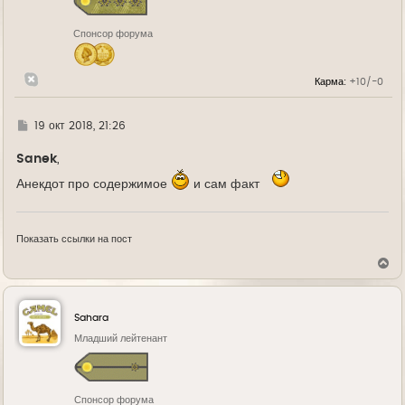
к
н
Спонсор форума
а
ч
а
л
Карма:
+10/-0
у
Г
19 окт 2018, 21:26
д
е
Sanek
,
Анекдот про содержимое
и сам факт
Показать ссылки на пост
В
е
р
н
у
Sahara
т
ь
Младший лейтенант
с
я
к
н
Спонсор форума
а