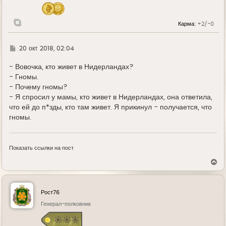
ч
а
л
Карма:
+2/-0
у
Г
20 окт 2018, 02:04
д
е
- Вовочка, кто живет в Нидерландах?
- Гномы.
- Почему гномы?
- Я спросил у мамы, кто живет в Нидерландах, она ответила,
что ей до п*зды, кто там живет. Я прикинул - получается, что
гномы.
Показать ссылки на пост
В
е
р
н
у
Рост76
т
ь
Генерал-полковник
с
я
к