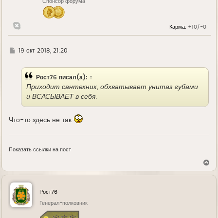
Спонсор форума
а
ч
а
л
Карма:
+10/-0
у
Г
19 окт 2018, 21:20
д
е
Рост76
писал(а):
↑
Приходит сантехник, обхватывает унитаз губами
и ВСАСЫВАЕТ в себя.
Что-то здесь не так
Показать ссылки на пост
В
е
р
н
у
Рост76
т
ь
Генерал-полковник
с
я