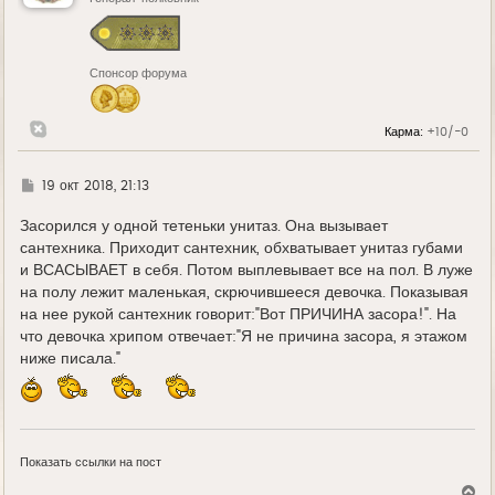
с
я
к
н
Спонсор форума
а
ч
а
л
Карма:
+10/-0
у
Г
19 окт 2018, 21:13
д
е
Засорился у одной тетеньки унитаз. Она вызывает
сантехника. Приходит сантехник, обхватывает унитаз губами
и ВСАСЫВАЕТ в себя. Потом выплевывает все на пол. В луже
на полу лежит маленькая, скрючившееся девочка. Показывая
на нее рукой сантехник говорит:"Вот ПРИЧИНА засора!". На
что девочка хрипом отвечает:"Я не причина засора, я этажом
ниже писала."
Показать ссылки на пост
В