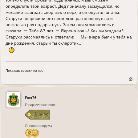
только опусти брюки и подштанники, и мы сможем
определить твой возраст. Дед поначалу засмущался, но
желание выиграть спор взяло верх, и он опустил штаны.
Старухи попросили его несколько раз повернуться и
несколько раз подпрыгнуть. Затем они угомонились и
сказали: — Тебе 87 лет. — Ядрена вошь! Как вы угадали?
Старухи рассмеялись и ответили: — Мы вчера были у тебя на
дне рождения, старый ты склеротик...
Показать ссылки на пост
В
е
р
н
у
Рост76
т
ь
Генерал-полковник
с
я
к
н
Спонсор форума
а
ч
а