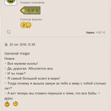
ь
Генерал-полковник
с
я
к
н
Спонсор форума
а
ч
а
л
Карма:
+10/-0
у
Г
20 окт 2018, 13:38
д
е
General-major
Новое
- Все мужики козлы!
- Да, дорогая. Абсолютно все.
- И ты тоже?
- Я самый большой козел в мире!
- Тогда почему я вышла замуж за тебя и живу с тобой столько
лет?
- А вот теперь мы плавно перешли к теме, что все бабы —
дуры.