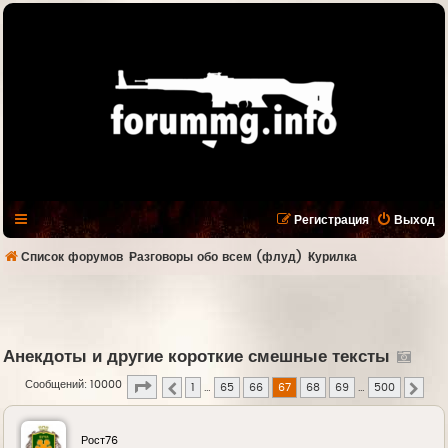
Регистрация
Выход
Список форумов
Разговоры обо всем (флуд)
Курилка
Анекдоты и другие короткие смешные тексты
Страница
67
из
500
Сообщений: 10000
1
…
65
66
67
68
69
…
500
Пред.
След.
Рост76