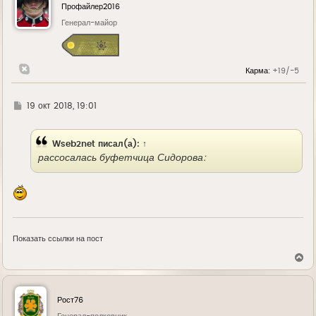
у
Профайлер2016
т
ь
Генерал-майор
с
я
к
н
Карма:
+19/-5
а
ч
а
л
Г
19 окт 2018, 19:01
у
д
е
Wseb2net
писал(а):
↑
рассосалась буфетчица Сидорова:
Показать ссылки на пост
В
е
р
н
у
Рост76
т