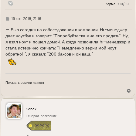
л
Карма:
+10/-0
у
Г
19 окт 2018, 21:16
д
е
— Был сегодня на собеседовании в компании. Нr-менеджер
дает ноутбук и говорит: "Попробуйте-ка мне его продать". Ну,
я взял ноут и пошел домой. А когда позвонила hr-менеджер и
стала истерично кричать: "Немедленно верни мой ноут
обратно! ", я сказал: "200 баксов и он ваш. "
Показать ссылки на пост
В
е
р
н
у
Sanek
т
ь
Генерал-полковник
с
я
к
н