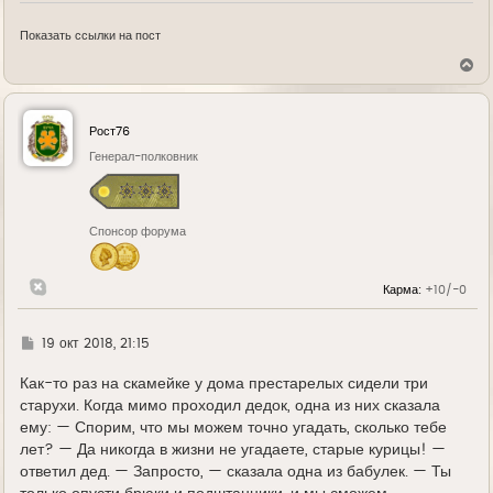
Показать ссылки на пост
В
е
р
н
у
Рост76
т
ь
Генерал-полковник
с
я
к
н
Спонсор форума
а
ч
а
л
Карма:
+10/-0
у
Г
19 окт 2018, 21:15
д
е
Как-то раз на скамейке у дома престарелых сидели три
старухи. Когда мимо проходил дедок, одна из них сказала
ему: — Спорим, что мы можем точно угадать, сколько тебе
лет? — Да никогда в жизни не угадаете, старые курицы! —
ответил дед. — Запросто, — сказала одна из бабулек. — Ты