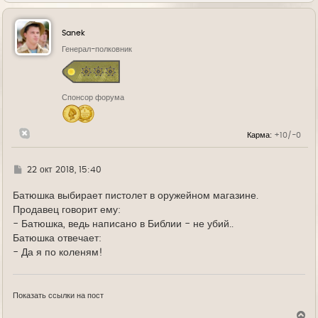
р
н
у
Sanek
т
ь
Генерал-полковник
с
я
к
н
Спонсор форума
а
ч
а
л
Карма:
+10/-0
у
Г
22 окт 2018, 15:40
д
е
Батюшка выбирает пистолет в оружейном магазине.
Продавец говорит ему:
- Батюшка, ведь написано в Библии - не убий..
Батюшка отвечает:
- Да я по коленям!
Показать ссылки на пост
В