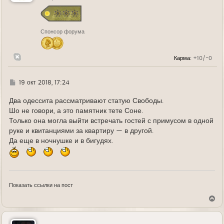
с
я
к
н
Спонсор форума
а
ч
а
л
Карма:
+10/-0
у
Г
19 окт 2018, 17:24
д
е
Два одессита рассматривают статую Свободы.
Шо не говори, а это памятник тете Соне.
Только она могла выйти встречать гостей с примусом в одной
руке и квитанциями за квартиру — в другой.
Да еще в ночнушке и в бигудях.
Показать ссылки на пост
В
е
р
н