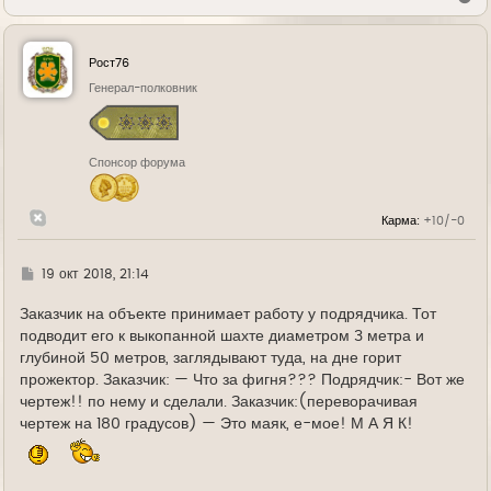
е
р
н
у
Рост76
т
ь
Генерал-полковник
с
я
к
н
Спонсор форума
а
ч
а
л
Карма:
+10/-0
у
Г
19 окт 2018, 21:14
д
е
Заказчик на объекте принимает работу у подрядчика. Тот
подводит его к выкопанной шахте диаметром 3 метра и
глубиной 50 метров, заглядывают туда, на дне горит
прожектор. Заказчик: — Что за фигня??? Подрядчик:- Вот же
чертеж!! по нему и сделали. Заказчик:(переворачивая
чертеж на 180 градусов) — Это маяк, е-мое! М А Я К!