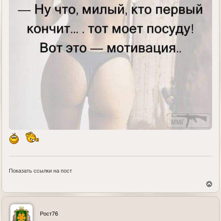
Показать ссылки на пост
В
е
р
н
у
Рост76
т