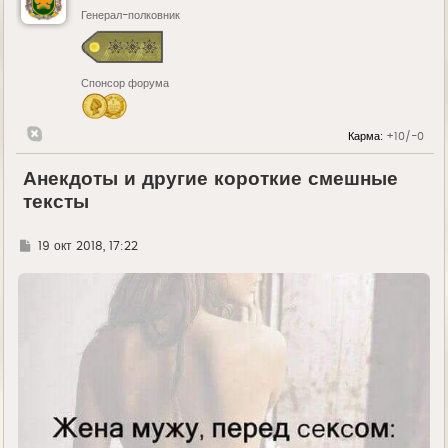
Генерал-полковник
Спонсор форума
Карма:
+10/-0
Анекдоты и другие короткие смешные
тексты
Г
19 окт 2018, 17:22
д
е