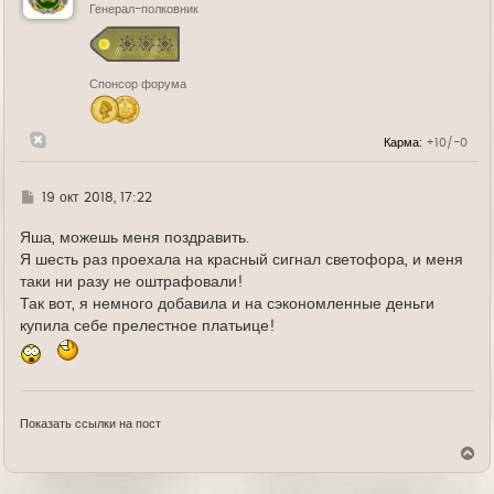
ь
Генерал-полковник
с
я
к
н
Спонсор форума
а
ч
а
л
Карма:
+10/-0
у
Г
19 окт 2018, 17:22
д
е
Яша, можешь меня поздравить.
Я шесть раз проехала на красный сигнал светофора, и меня
таки ни разу не оштрафовали!
Так вот, я немного добавила и на сэкономленные деньги
купила себе прелестное платьице!
Показать ссылки на пост
В
е
р