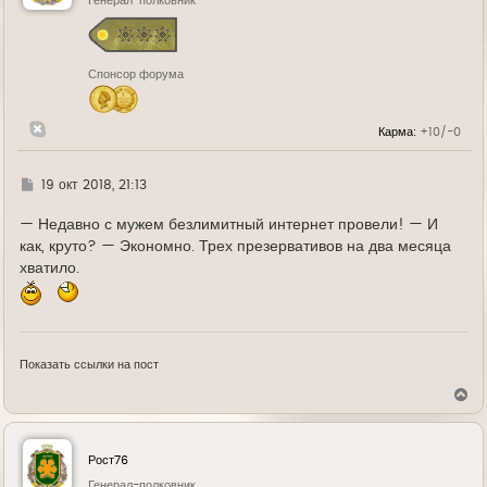
ь
Генерал-полковник
с
я
к
н
Спонсор форума
а
ч
а
л
Карма:
+10/-0
у
Г
19 окт 2018, 21:13
д
е
— Недавно с мужем безлимитный интернет провели! — И
как, круто? — Экономно. Трех презервативов на два месяца
хватило.
Показать ссылки на пост
В
е
р
н
у
Рост76
т
ь
Генерал-полковник