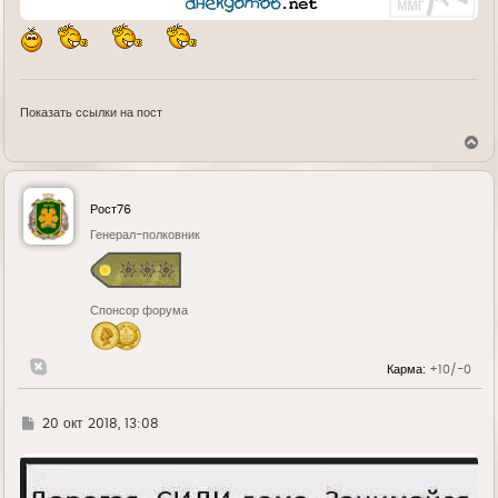
Показать ссылки на пост
В
е
р
н
у
Рост76
т
ь
Генерал-полковник
с
я
к
н
Спонсор форума
а
ч
а
л
Карма:
+10/-0
у
Г
20 окт 2018, 13:08
д
е