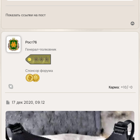
Показать ссылки на пост
В
е
р
н
у
Рост76
т
ь
Генерал-полковник
с
я
к
н
Спонсор форума
а
ч
а
л
Карма:
+10/-0
у
Г
17 дек 2020, 09:12
д
е