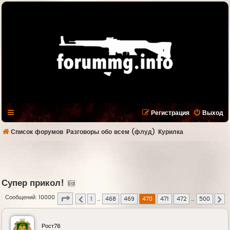
Регистрация
Выход
Список форумов
Разговоры обо всем (флуд)
Курилка
Супер прикол!
Страница
470
из
500
Сообщений: 10000
1
…
468
469
470
471
472
…
500
Пред.
С
Рост76