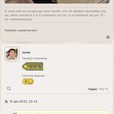
Я знаю про всі негаразди своєї країни, але не вважаю можливим під
час війни ганьбити її ні в публічних постах, ні в публічних місцях. Я -
не помічник ворогу.
Показать ссылки на пост
В
е
р
н
у
Sanek
т
ь
Генерал-полковник
с
я
к
н
Спонсор форума
а
ч
а
л
Карма:
+10/-0
у
Г
16 дек 2020, 23:43
д
е