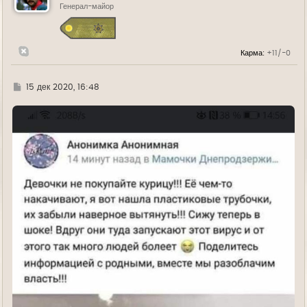
ь
Генерал-майор
с
я
к
н
Карма:
+11/-0
а
ч
а
л
Г
15 дек 2020, 16:48
у
д
е