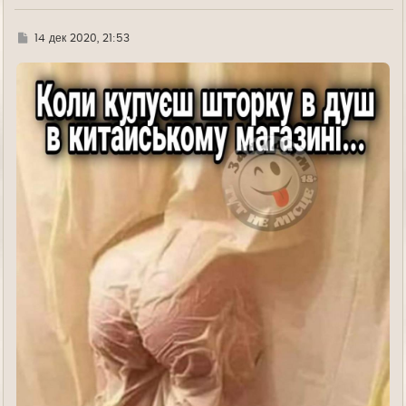
Г
14 дек 2020, 21:53
д
е