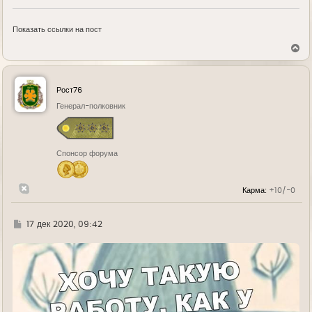
Показать ссылки на пост
В
е
р
н
у
Рост76
т
ь
Генерал-полковник
с
я
к
н
Спонсор форума
а
ч
а
л
Карма:
+10/-0
у
Г
17 дек 2020, 09:42
д
е