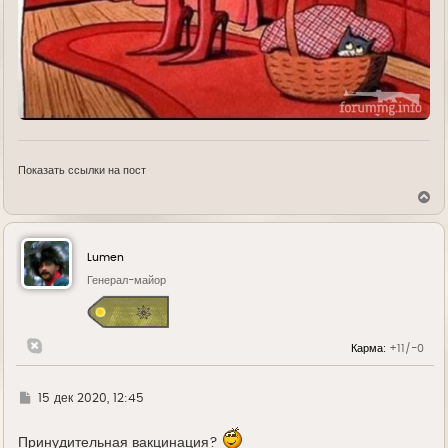
Показать ссылки на пост
В
е
р
н
у
Lumen
т
ь
Генерал-майор
с
я
к
н
Карма:
+11/-0
а
ч
а
л
Г
15 дек 2020, 12:45
у
д
е
Принудительная вакцинация?