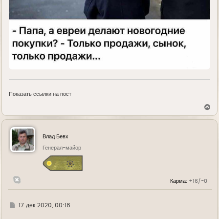
Показать ссылки на пост
В
е
р
н
у
Влад Бевх
т
ь
Генерал-майор
с
я
к
н
Карма:
+16/-0
а
ч
а
л
Г
17 дек 2020, 00:16
у
д
е