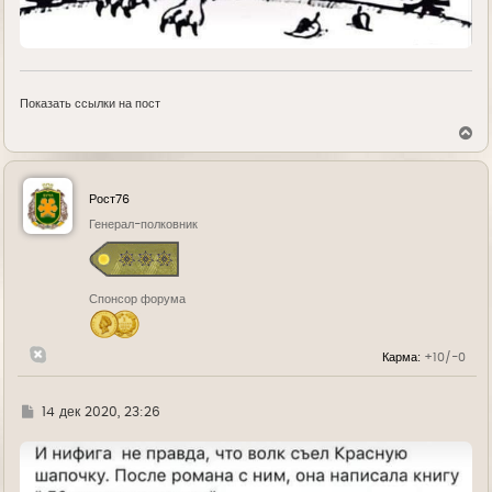
Показать ссылки на пост
В
е
р
н
у
Рост76
т
ь
Генерал-полковник
с
я
к
н
Спонсор форума
а
ч
а
л
Карма:
+10/-0
у
Г
14 дек 2020, 23:26
д
е