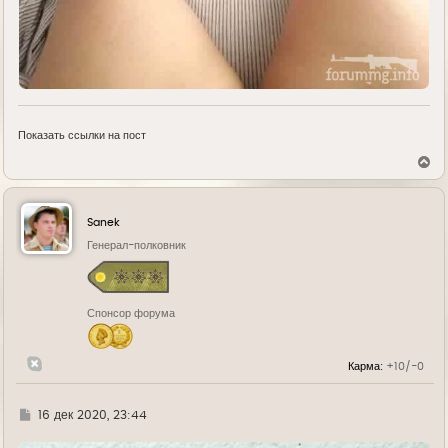
Показать ссылки на пост
В
е
р
н
у
Sanek
т
ь
Генерал-полковник
с
я
к
н
Спонсор форума
а
ч
а
л
Карма:
+10/-0
у
Г
16 дек 2020, 23:44
д
е