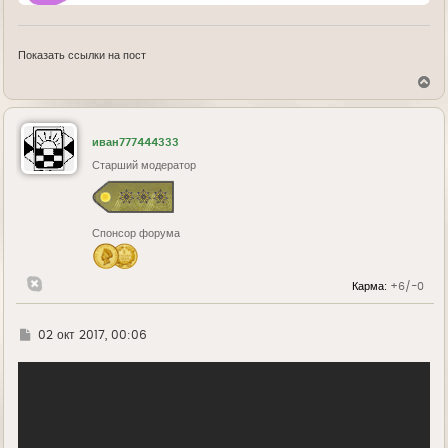
Показать ссылки на пост
В
е
р
н
у
иван777444333
т
ь
Старший модератор
с
я
к
н
Спонсор форума
а
ч
а
л
Карма:
+6/-0
у
Г
02 окт 2017, 00:06
д
е