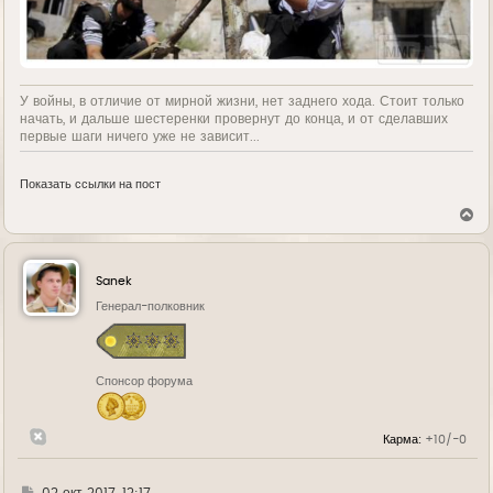
У войны, в отличие от мирной жизни, нет заднего хода. Стоит только
начать, и дальше шестеренки провернут до конца, и от сделавших
первые шаги ничего уже не зависит...
Показать ссылки на пост
В
е
р
н
у
Sanek
т
ь
Генерал-полковник
с
я
к
н
Спонсор форума
а
ч
а
л
Карма:
+10/-0
у
Г
02 окт 2017, 12:17