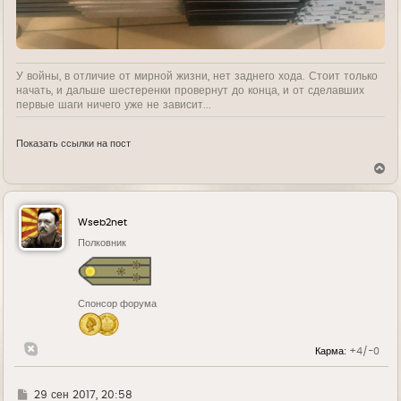
У войны, в отличие от мирной жизни, нет заднего хода. Стоит только
начать, и дальше шестеренки провернут до конца, и от сделавших
первые шаги ничего уже не зависит...
Показать ссылки на пост
В
е
р
н
у
Wseb2net
т
ь
Полковник
с
я
к
н
Спонсор форума
а
ч
а
л
Карма:
+4/-0
у
Г
29 сен 2017, 20:58