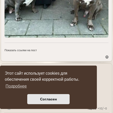
Показать ссылки на пост
В
е
р
н
у
Sanek
Этот сайт использует cookies для
т
ь
Генерал-полковник
обеспечения своей корректной работы.
с
я
Подробнее
к
н
Спонсор форума
а
Согласен
ч
а
л
Карма:
+10/-0
у