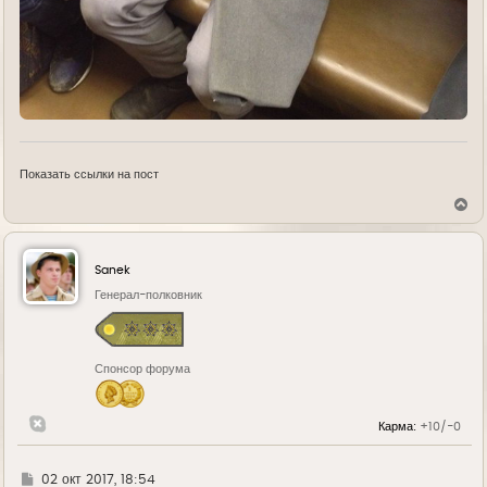
Показать ссылки на пост
В
е
р
н
у
Sanek
т
ь
Генерал-полковник
с
я
к
н
Спонсор форума
а
ч
а
л
Карма:
+10/-0
у
Г
02 окт 2017, 18:54