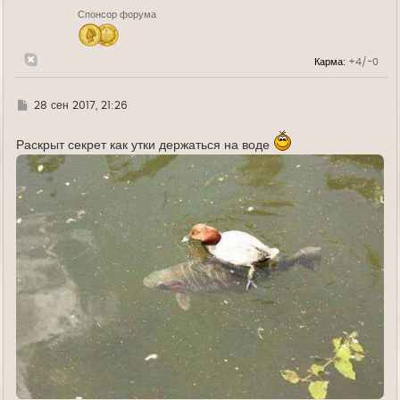
н
Спонсор форума
а
ч
а
л
Карма:
+4/-0
у
Г
28 сен 2017, 21:26
д
е
Раскрыт секрет как утки держаться на воде