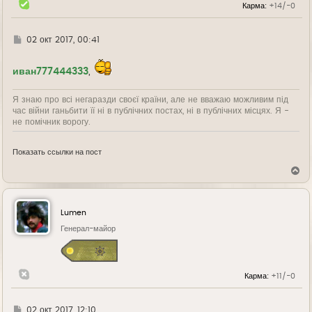
Карма:
+14/-0
у
Г
02 окт 2017, 00:41
д
е
иван777444333
,
Я знаю про всі негаразди своєї країни, але не вважаю можливим під
час війни ганьбити її ні в публічних постах, ні в публічних місцях. Я -
не помічник ворогу.
Показать ссылки на пост
В
е
р
н
у
Lumen
т
ь
Генерал-майор
с
я
к
н
Карма:
+11/-0
а
ч
а
л
Г
02 окт 2017, 12:10