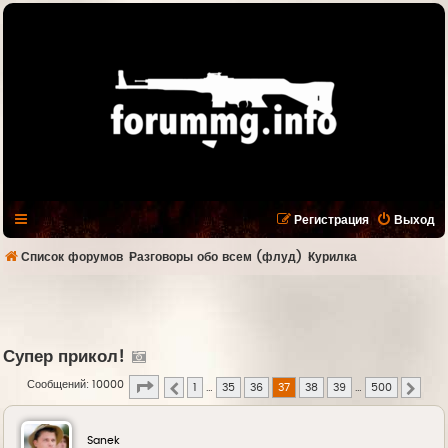
Регистрация
Выход
Список форумов
Разговоры обо всем (флуд)
Курилка
Супер прикол!
Страница
37
из
500
Сообщений: 10000
1
…
35
36
37
38
39
…
500
Пред.
След.
Sanek