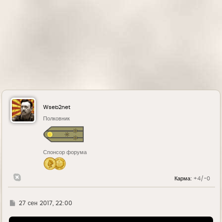
Wseb2net
Полковник
Спонсор форума
Карма:
+4/-0
Г
27 сен 2017, 22:00
д
е