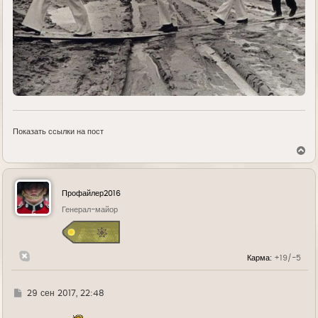
Показать ссылки на пост
В
е
р
н
у
Профайлер2016
т
ь
Генерал-майор
с
я
к
н
Карма:
+19/-5
а
ч
а
л
Г
29 сен 2017, 22:48
у
д
е