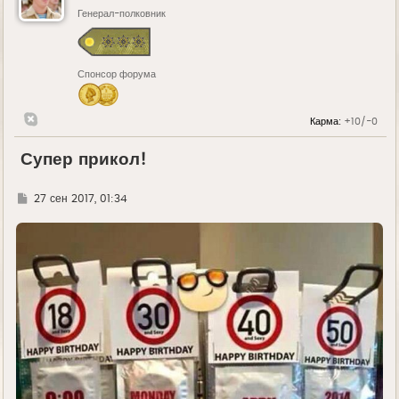
Генерал-полковник
Спонсор форума
Карма:
+10/-0
Супер прикол!
Г
27 сен 2017, 01:34
д
е