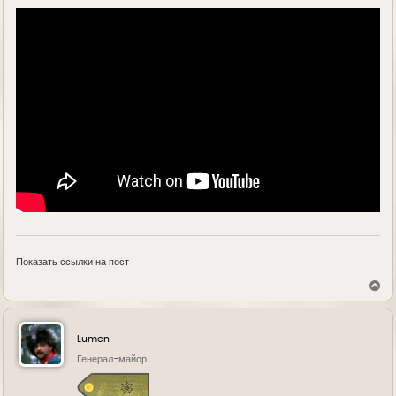
Показать ссылки на пост
В
е
р
н
у
Lumen
т
ь
Генерал-майор
с
я