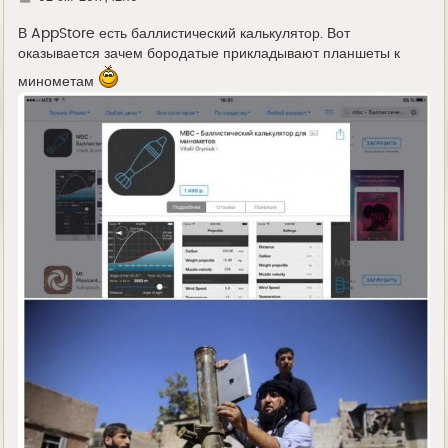
у
д
е
В AppStore есть баллистический калькулятор. Вот
оказывается зачем бородатые прикладывают планшеты к
минометам