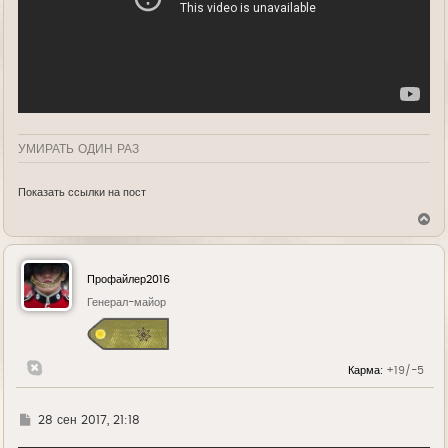
УМИРАТЬ ОДИН РАЗ
Показать ссылки на пост
В
е
р
н
у
Профайлер2016
т
ь
Генерал-майор
с
я
к
н
Карма:
+19/-5
а
ч
а
л
Г
28 сен 2017, 21:18
у
д
е