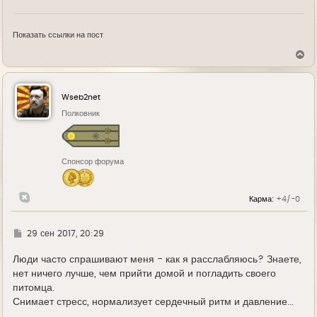
Показать ссылки на пост
В
е
р
н
у
Wseb2net
т
ь
Полковник
с
я
к
н
Спонсор форума
а
ч
а
л
Карма:
+4/-0
у
Г
29 сен 2017, 20:29
д
е
Люди часто спрашивают меня - как я расслабляюсь? Знаете,
нет ничего лучше, чем прийти домой и погладить своего
питомца.
Снимает стресс, нормализует сердечный ритм и давление...