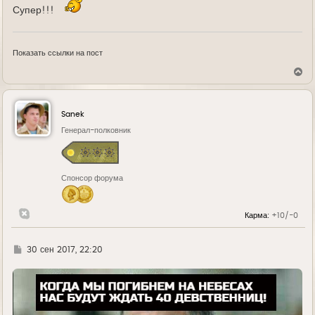
Супер!!!
Показать ссылки на пост
В
е
р
н
у
Sanek
т
ь
Генерал-полковник
с
я
к
н
Спонсор форума
а
ч
а
л
Карма:
+10/-0
у
Г
30 сен 2017, 22:20
д
е