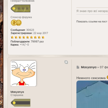
Генерал-полковник
Я знаю про всі негараз
Спонсор форума
Показать ссылки на пост
Сообщения:
30623
Зарегистрирован:
22 мар 2017
Поблагодарили:
79997 раз
Карма:
+14/-0
Г
Masyanya
»
07 фе
д
е
Немного сексизма
Masyanya
Старшина