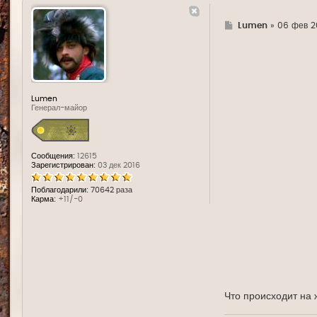
Г
Lumen
»
06 фев 20
д
е
Lumen
Генерал-майор
Сообщения:
12615
Зарегистрирован:
03 дек 2016
Поблагодарили:
70642 раза
Карма:
+11/-0
Что происходит на 