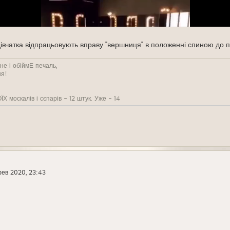
 дівчатка відпрацьовують вправу "вершниця" в положенні спиною до
е і обіймЕ печаль,
ня!
Х москалів і сєпарів - 12 штук. Уже - 14
ев 2020, 23:43