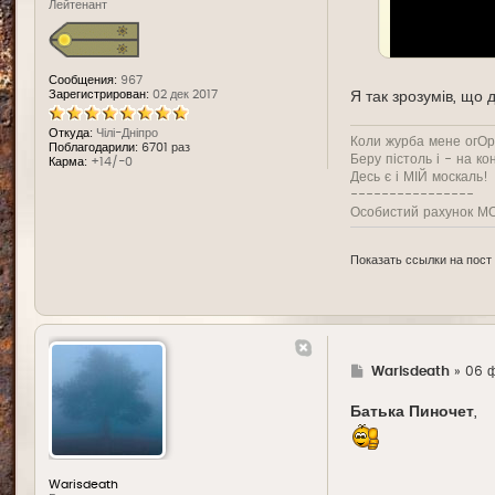
Лейтенант
Сообщения:
967
Зарегистрирован:
02 дек 2017
Я так зрозумів, що
Откуда:
Чілі-Дніпро
Коли журба мене огОрн
Поблагодарили:
6701 раз
Беру пістоль і - на ко
Карма:
+14/-0
Десь є і МІЙ москаль!
----------------
Особистий рахунок МОЇ
Показать ссылки на пост
Г
Warisdeath
»
06 ф
д
е
Батька Пиночет
,
Warisdeath