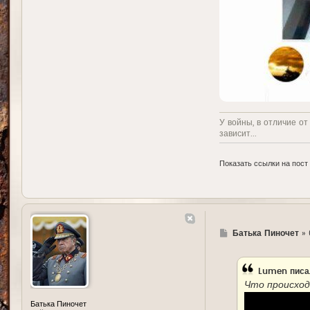
У войны, в отличие от
зависит...
Показать ссылки на пост
Г
Батька Пиночет
»
д
е
Lumen
писа
Что происход
Батька Пиночет