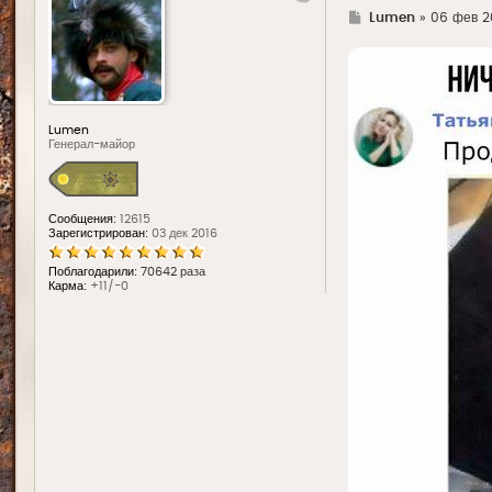
Г
Lumen
»
06 фев 20
д
е
Lumen
Генерал-майор
Сообщения:
12615
Зарегистрирован:
03 дек 2016
Поблагодарили:
70642 раза
Карма:
+11/-0