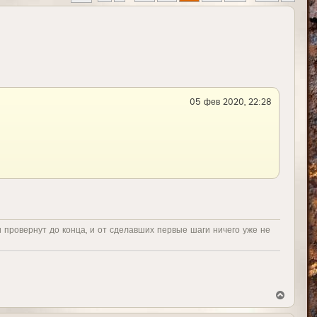
05 фев 2020, 22:28
и провернут до конца, и от сделавших первые шаги ничего уже не
В
е
р