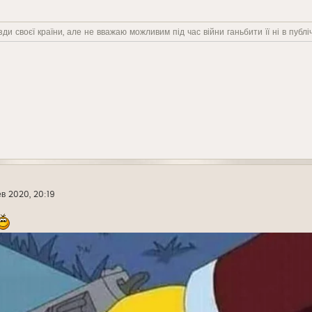
ди своєї країни, але не вважаю можливим під час війни ганьбити її ні в публіч
в 2020, 20:19