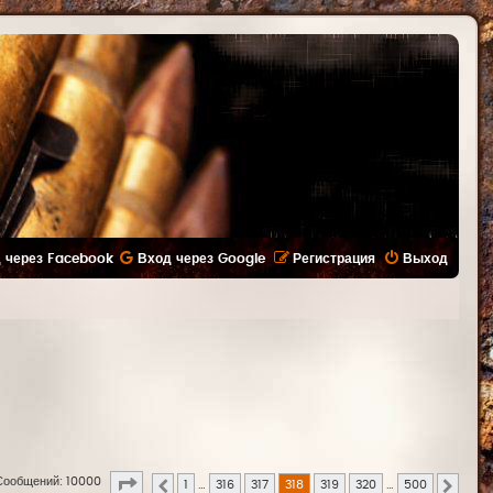
 через Facebook
Вход через Google
Регистрация
Выход
Страница
318
из
500
Сообщений: 10000
1
…
316
317
318
319
320
…
500
Пред.
След.