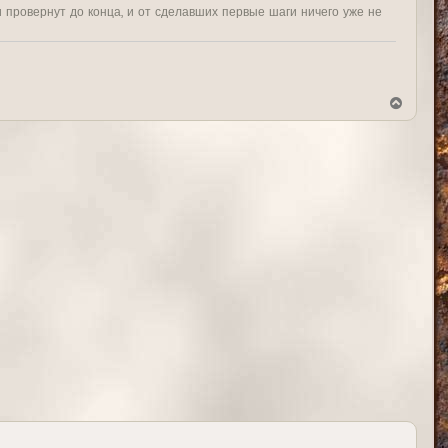
и провернут до конца, и от сделавших первые шаги ничего уже не
В
е
р
н
у
т
ь
с
я
к
н
а
ч
а
л
у