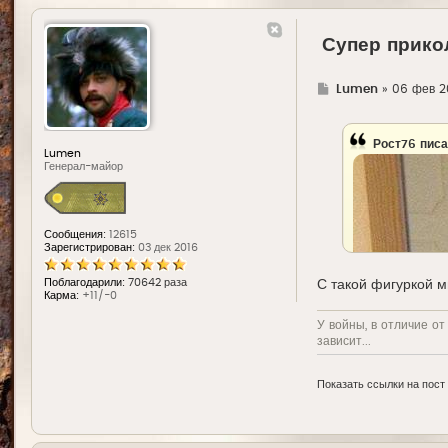
Супер прико
Г
Lumen
»
06 фев 2
д
е
Рост76
писа
Lumen
Генерал-майор
Сообщения:
12615
Зарегистрирован:
03 дек 2016
Поблагодарили:
70642 раза
С такой фигуркой м
Карма:
+11/-0
У войны, в отличие от
зависит...
Показать ссылки на пост