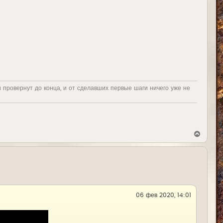
и провернут до конца, и от сделавших первые шаги ничего уже не
В
е
р
н
у
т
ь
с
я
06 фев 2020, 14:01
к
н
а
ч