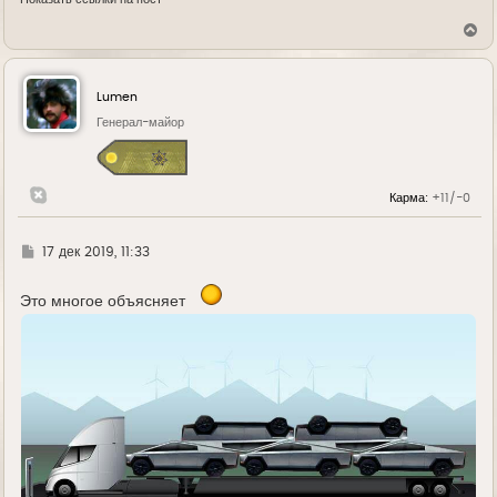
В
е
р
н
у
Lumen
т
ь
Генерал-майор
с
я
к
н
Карма:
+11/-0
а
ч
а
л
Г
17 дек 2019, 11:33
у
д
е
Это многое объясняет