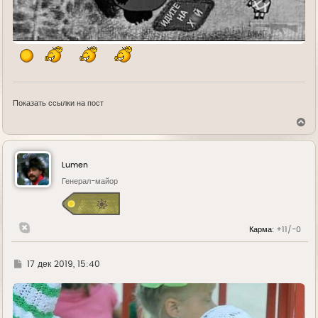
Показать ссылки на пост
В
е
р
н
у
Lumen
т
ь
Генерал-майор
с
я
к
н
Карма:
+11/-0
а
ч
а
л
Г
17 дек 2019, 15:40
у
д
е