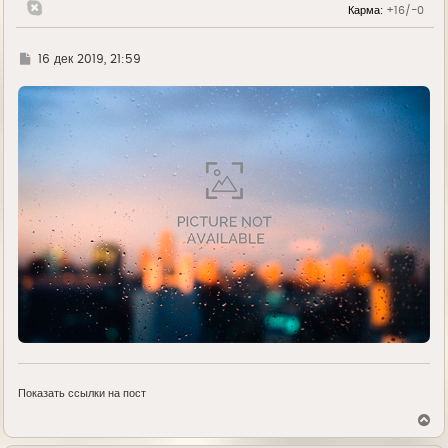
Карма:
+16/-0
а
ч
а
л
Г
16 дек 2019, 21:59
у
д
е
Показать ссылки на пост
В
е
р