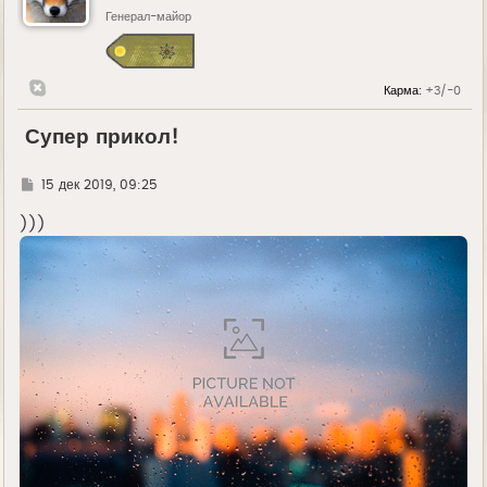
Генерал-майор
Карма:
+3/-0
Супер прикол!
Г
15 дек 2019, 09:25
д
е
)))