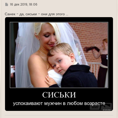
л
Г
16 дек 2019, 18:06
у
д
е
Санек - да, сиськи - они для этого ...