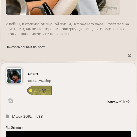
У войны, в отличие от мирной жизни, нет заднего хода. Стоит только
начать, и дальше шестеренки провернут до конца, и от сделавших
первые шаги ничего уже не зависит...
Показать ссылки на пост
В
е
р
н
у
Lumen
т
ь
Генерал-майор
с
я
к
н
Карма:
+11/-0
а
ч
а
л
Г
17 дек 2019, 14:38
у
д
е
Лайфхак