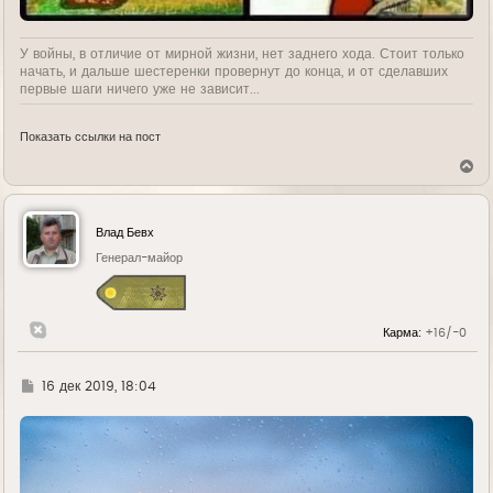
У войны, в отличие от мирной жизни, нет заднего хода. Стоит только
начать, и дальше шестеренки провернут до конца, и от сделавших
первые шаги ничего уже не зависит...
Показать ссылки на пост
В
е
р
н
у
Влад Бевх
т
ь
Генерал-майор
с
я
к
н
Карма:
+16/-0
а
ч
а
л
Г
16 дек 2019, 18:04
у
д
е