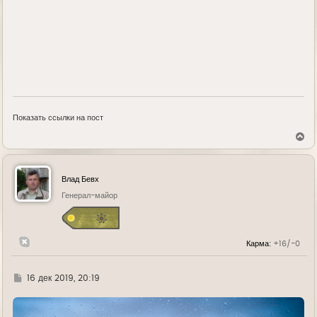
Показать ссылки на пост
В
е
р
н
у
Влад Бевх
т
ь
Генерал-майор
с
я
к
н
Карма:
+16/-0
а
ч
а
л
Г
16 дек 2019, 20:19
у
д
е