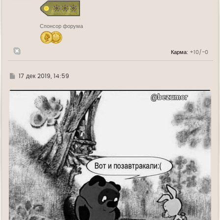
я
к
н
Спонсор форума
а
ч
а
л
Карма:
+10/-0
у
Г
17 дек 2019, 14:59
д
е