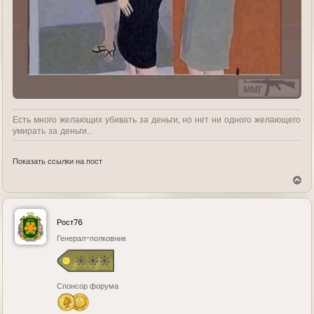
Есть много желающих убивать за деньги, но нет ни одного желающего
умирать за деньги...
Показать ссылки на пост
В
е
р
н
у
Рост76
т
ь
Генерал-полковник
с
я
к
н
Спонсор форума
а
ч
а