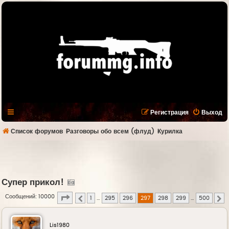
Регистрация
Выход
Список форумов
Разговоры обо всем (флуд)
Курилка
Супер прикол!
Страница
297
из
500
Сообщений: 10000
1
…
295
296
297
298
299
…
500
Пред.
С
Lis1980