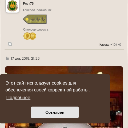
у
Рост76
т
ь
Генерал-полковник
с
я
к
н
Спонсор форума
а
ч
а
л
Карма:
+10/-0
у
Г
17 дек 2019, 21:26
д
е
Этот сайт использует cookies для
обеспечения своей корректной работы.
Подробнее
Согласен