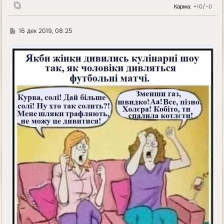
л
Карма:
+10/-0
у
Г
16 дек 2019, 08:25
д
е