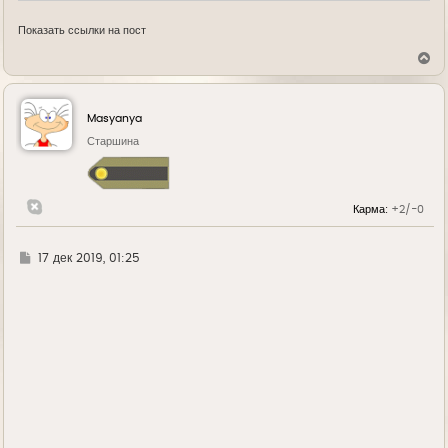
Показать ссылки на пост
В
е
р
н
у
Masyanya
т
ь
Старшина
с
я
к
н
Карма:
+2/-0
а
ч
а
л
Г
17 дек 2019, 01:25
у
д
е