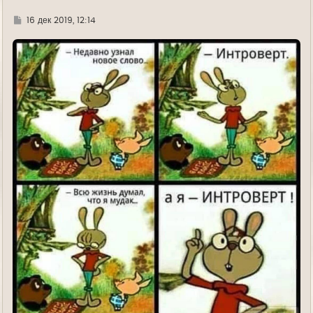
а
л
Г
16 дек 2019, 12:14
у
д
е