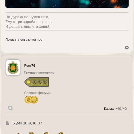
На дурака не нужен нож,
Ему с три короба наврешь
И делай с ним, что хошь!
Показать ссылки на пост
В
е
р
н
у
Рост76
т
ь
Генерал-полковник
с
я
к
н
Спонсор форума
а
ч
а
л
Карма:
+10/-0
у
Г
15 дек 2019, 10:07
д
е