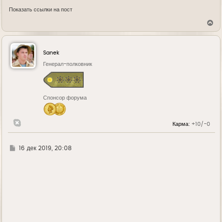
Показать ссылки на пост
В
е
р
н
у
Sanek
т
ь
Генерал-полковник
с
я
к
н
Спонсор форума
а
ч
а
л
Карма:
+10/-0
у
Г
16 дек 2019, 20:08
д
е