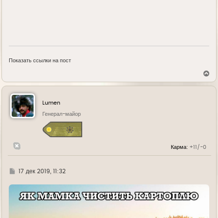
Показать ссылки на пост
В
е
р
н
у
Lumen
т
ь
Генерал-майор
с
я
к
н
Карма:
+11/-0
а
ч
а
л
Г
17 дек 2019, 11:32
у
д
е