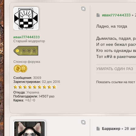
Г
иван777444333
»
д
е
Ладно, на тогда
иван777444333
Дымилась, падая, р
Старший модератор
И от нее бежал расч
Кто хоть однажды в
Тот х#й в ракетчики
Спонсор форума
УМИРАТЬ ОДИН РАЗ
Сообщения:
3069
Зарегистрирован:
02 дек 2016
Показать ссылки на пост
Откуда:
Украина
Поблагодарили:
14507 раз
Карма:
+6/-0
Г
Барражер
»
28 авг
д