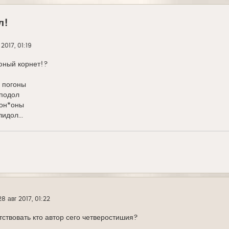
л!
 2017, 01:19
юный корнет!?
 погоны
 подол
гон*оны
идол...
28 авг 2017, 01:22
твовать кто автор сего четверостишия?