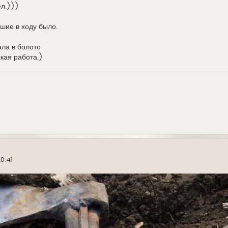
ел.)))
ишие в ходу было.
ала в болото
акая работа.)
20:41