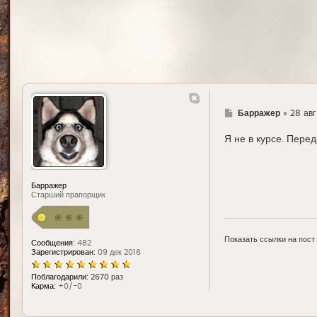
Г
Барражер
»
28 авг
д
е
Я не в курсе. Пере
Барражер
Старший прапорщик
Показать ссылки на пост
Сообщения:
482
Зарегистрирован:
09 дек 2016
Поблагодарили:
2670 раз
Карма:
+0/-0