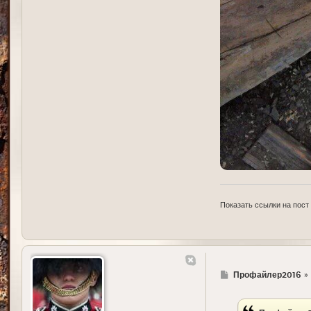
Показать ссылки на пост
Г
Профайлер2016
»
д
е