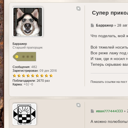
Супер прико
Г
Барражер
»
28 авг
д
е
Что поделать, мой 
Барражер
Всё тяжелей носить
Старший прапорщик
Все реже лажу под
И там, где я носил 
Теперь скрываю вал
Сообщения:
482
Зарегистрирован:
09 дек 2016
Поблагодарили:
2670 раз
Показать ссылки на пост
Карма:
+0/-0
Г
иван777444333
»
д
е
А можно полюбопытс