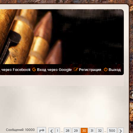
 через Facebook
Вход через Google
Регистрация
Выход
Страница
30
из
500
Сообщений: 10000
1
…
28
29
30
31
32
…
500
Пред.
След.