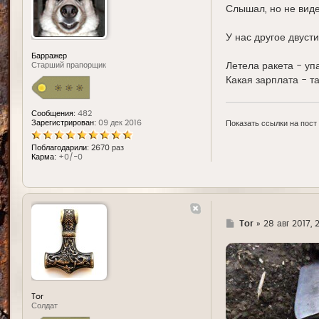
е
Слышал, но не вид
У нас другое двуст
Барражер
Летела ракета - уп
Старший прапорщик
Какая зарплата - т
Сообщения:
482
Зарегистрирован:
09 дек 2016
Показать ссылки на пост
Поблагодарили:
2670 раз
Карма:
+0/-0
Г
Tor
»
28 авг 2017, 
д
е
Tor
Солдат