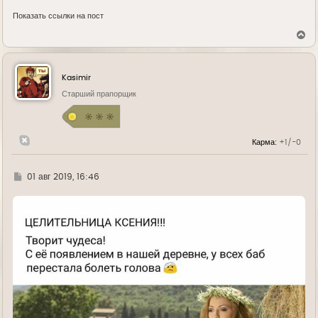
Показать ссылки на пост
В
е
р
н
у
Kasimir
т
ь
Старший прапорщик
с
я
к
н
Карма:
+1/-0
а
ч
а
л
Г
01 авг 2019, 16:46
у
д
е