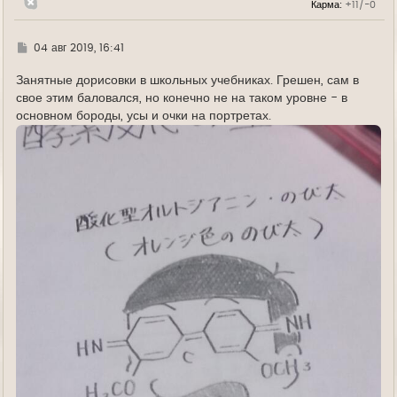
Карма:
+11/-0
а
ч
а
л
Г
04 авг 2019, 16:41
у
д
е
Занятные дорисовки в школьных учебниках. Грешен, сам в
свое этим баловался, но конечно не на таком уровне - в
основном бороды, усы и очки на портретах.