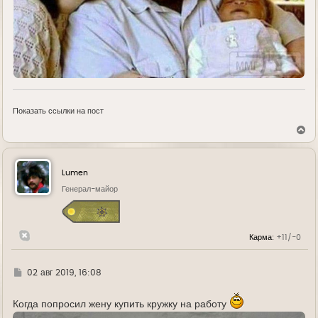
Показать ссылки на пост
В
е
р
н
у
Lumen
т
ь
Генерал-майор
с
я
к
н
Карма:
+11/-0
а
ч
а
л
Г
02 авг 2019, 16:08
у
д
е
Когда попросил жену купить кружку на работу