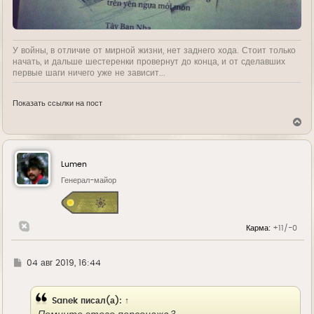
У войны, в отличие от мирной жизни, нет заднего хода. Стоит только
начать, и дальше шестеренки провернут до конца, и от сделавших
первые шаги ничего уже не зависит...
Показать ссылки на пост
В
е
р
н
у
Lumen
т
ь
Генерал-майор
с
я
к
н
Карма:
+11/-0
а
ч
а
л
Г
04 авг 2019, 16:44
у
д
е
Sanek
писал(а):
↑