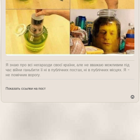
Я знаю про всі негаразди своєї країни, але не вважаю можливим під
час війни ганьбити її ні в публічних постах, ні в публічних місцях. Я -
не помічник ворогу.
Показать ссылки на пост
В
е
р
н
у
т
ь
с
я
к