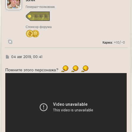
Sanek
т
ь
Генерал-полковник
с
я
к
н
Спонсор форума
а
ч
а
л
Карма:
+10/-0
у
Г
04 авг 2019, 00:41
д
е
Помните этого персонажа?