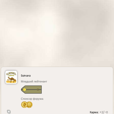
н
а
ч
а
л
у
Sahara
Младший лейтенант
Спонсор форума
Карма:
+2/-0