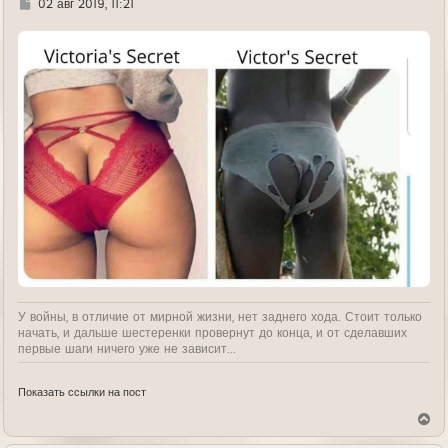
Г
02 авг 2019, 11:21
у
д
е
У войны, в отличие от мирной жизни, нет заднего хода. Стоит только
начать, и дальше шестеренки провернут до конца, и от сделавших
первые шаги ничего уже не зависит...
Показать ссылки на пост
В
е
р