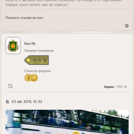
начать, и дальше шестеренки провернут до конца, и от сделавших
первые шаги ничего уже не зависит...
Показать ссылки на пост
В
е
р
н
у
Рост76
т
ь
Генерал-полковник
с
я
к
н
Спонсор форума
а
ч
а
л
Карма:
+10/-0
у
Г
03 авг 2019, 10:32
д
е