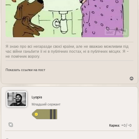
Я знаю про всі негаразди своєї країни, але не вважаю можливим під
час війни ганьбити її ні в публічних постах, ні в публічних місцях. Я -
не помічник ворогу.
Показать ссылки на пост
В
е
р
н
у
Lyapis
т
ь
Младший сержант
с
я
к
н
Карма:
+0/-0
а
ч
а
л