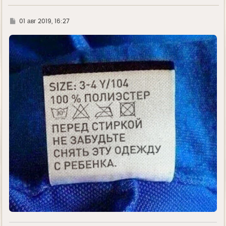
Г
01 авг 2019, 16:27
д
е