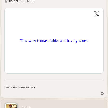
Г
05 авг 2019, 12:59
у
д
е
Показать ссылки на пост
В
е
р
н
у