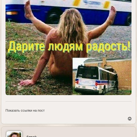
Показать ссылки на пост
В
е
р
н
у