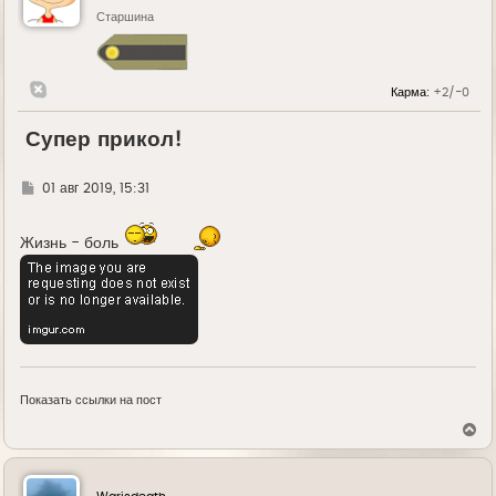
Старшина
Карма:
+2/-0
Супер прикол!
Г
01 авг 2019, 15:31
д
е
Жизнь - боль
Показать ссылки на пост
В
е
р
н
у