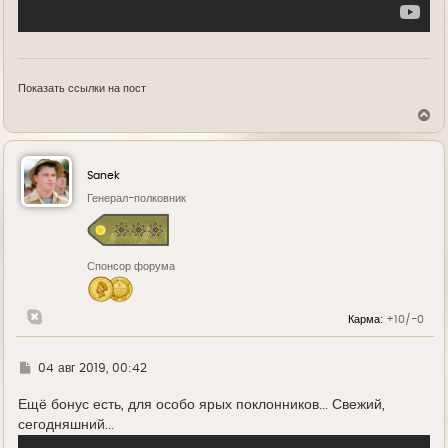
Показать ссылки на пост
В
е
р
н
у
Sanek
т
ь
Генерал-полковник
с
я
к
н
Спонсор форума
а
ч
а
л
Карма:
+10/-0
у
Г
04 авг 2019, 00:42
д
е
Ещё бонус есть, для особо ярых поклонников... Свежий,
сегодняшний...