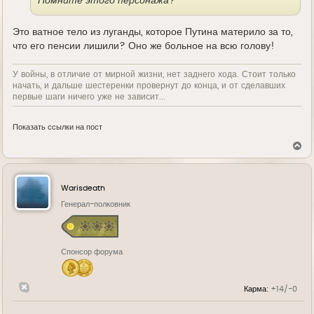
Помните этого персонажа?
Это ватное тело из луганды, которое Путина материло за то,
что его пенсии лишили? Оно же больное на всю голову!
У войны, в отличие от мирной жизни, нет заднего хода. Стоит только
начать, и дальше шестеренки провернут до конца, и от сделавших
первые шаги ничего уже не зависит...
Показать ссылки на пост
В
е
р
н
у
Warisdeath
т
ь
Генерал-полковник
с
я
к
н
Спонсор форума
а
ч
а
л
Карма:
+14/-0
у