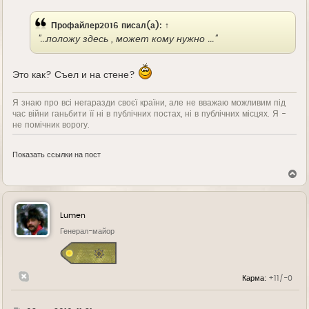
е
Профайлер2016
писал(а):
↑
"...положу здесь , может кому нужно ..."
Это как? Съел и на стене?
Я знаю про всі негаразди своєї країни, але не вважаю можливим під
час війни ганьбити її ні в публічних постах, ні в публічних місцях. Я -
не помічник ворогу.
Показать ссылки на пост
В
е
р
н
у
Lumen
т
ь
Генерал-майор
с
я
к
н
Карма:
+11/-0
а
ч
а
л