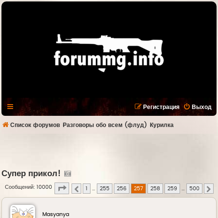
Регистрация
Выход
Список форумов
Разговоры обо всем (флуд)
Курилка
Супер прикол!
Страница
257
из
500
Сообщений: 10000
1
…
255
256
257
258
259
…
500
Пред.
С
Masyanya