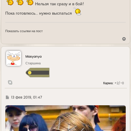
Нельзя так сразу и в бой!
Пока готовлюсь... нужно выспаться
Показать ссылки на пост
В
е
р
н
у
Masyanya
т
ь
Старшина
с
я
к
н
Карма:
+2/-0
а
ч
а
л
Г
13 фев 2019, 01:47
у
д
е