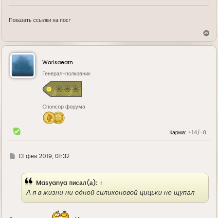
Показать ссылки на пост
В
е
р
н
у
Warisdeath
т
ь
Генерал-полковник
с
я
к
н
Спонсор форума
а
ч
а
л
Карма:
+14/-0
у
Г
13 фев 2019, 01:32
д
е
Masyanya
писал(а):
↑
А я в жизни ни одной силиконовой цицьки не щупал