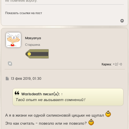
не помічник ворогу.
Показать ссылки на пост
В
е
р
н
у
Masyanya
т
ь
Старшина
с
я
к
н
Карма:
+2/-0
а
ч
а
л
Г
13 фев 2019, 01:30
у
д
е
Warisdeath
писал(а):
↑
Твой опыт не вызывает сомнений!
А я в жизни ни одной силиконовой цицьки не щупал
Это как считать - повезло или не повезло?