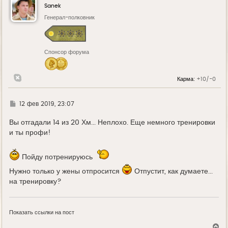
у
Sanek
т
ь
Генерал-полковник
с
я
к
н
Спонсор форума
а
ч
а
л
Карма:
+10/-0
у
Г
12 фев 2019, 23:07
д
е
Вы отгадали 14 из 20 Хм... Неплохо. Еще немного тренировки
и ты профи!
Пойду потренируюсь
Нужно только у жены отпросится
Отпустит, как думаете...
на тренировку?
Показать ссылки на пост
В