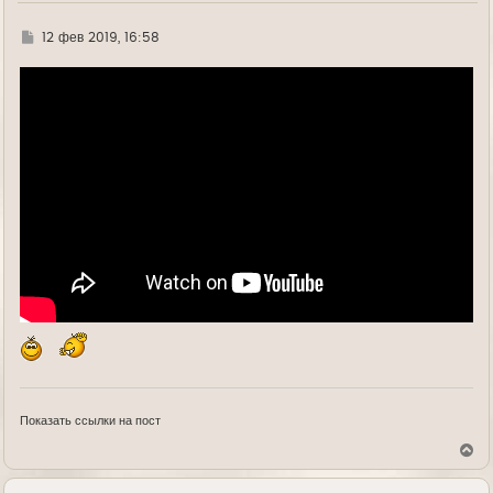
Г
12 фев 2019, 16:58
д
е
Показать ссылки на пост
В
е
р