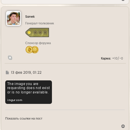
е
р
н
у
Sanek
т
ь
Генерал-полковник
с
я
к
н
Спонсор форума
а
ч
а
л
Карма:
+10/-0
у
Г
13 фев 2019, 01:22
д
е
Показать ссылки на пост
В