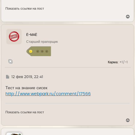
Показать ссылки на пост
В
е
р
н
у
Ё-МАЁ
т
ь
Старший прапорщик
с
я
к
н
Карма:
+1/-1
а
ч
а
л
Г
12 фев 2019, 22:41
у
д
е
Тест на знание сисек
http://www.webpark.ru/comment/17566
Показать ссылки на пост
В
е
р
н