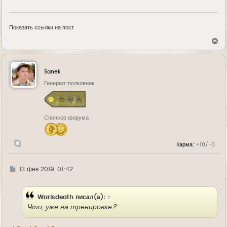
Показать ссылки на пост
В
е
р
н
у
Sanek
т
ь
Генерал-полковник
с
я
к
н
Спонсор форума
а
ч
а
л
Карма:
+10/-0
у
Г
13 фев 2019, 01:42
д
е
Warisdeath
писал(а):
↑
Что, уже на тренировке?