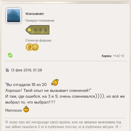
е
р
н
у
Warisdeath
т
ь
Генерал-полковник
с
я
к
н
Спонсор форума
а
ч
а
л
Карма:
+14/-0
у
Г
13 фев 2019, 01:28
д
е
"Вы отгадали 18 из 20
Хорошо! Твой опыт не вызывает сомнений!"
И там, где ошибся, на 3 и 9, очень сомневался)))), но всё же
выбрал то, что выбрал!!!!
Неплохо
Я знаю про всі негаразди своєї країни, але не вважаю можливим під
час війни ганьбити її ні в публічних постах, ні в публічних місцях. Я -