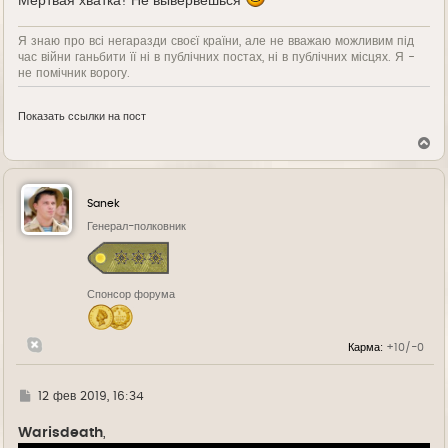
Мертвая хватка! Не вывервешься
Я знаю про всі негаразди своєї країни, але не вважаю можливим під
час війни ганьбити її ні в публічних постах, ні в публічних місцях. Я -
не помічник ворогу.
Показать ссылки на пост
В
е
р
н
у
Sanek
т
ь
Генерал-полковник
с
я
к
н
Спонсор форума
а
ч
а
л
Карма:
+10/-0
у
Г
12 фев 2019, 16:34
д
е
Warisdeath
,