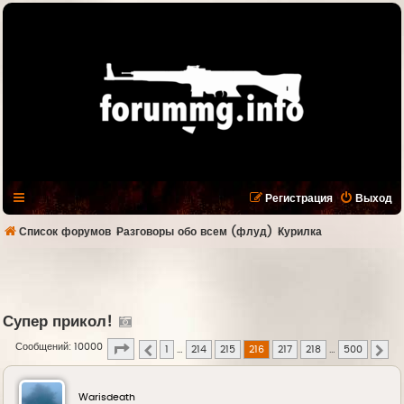
Регистрация
Выход
Список форумов
Разговоры обо всем (флуд)
Курилка
Супер прикол!
Страница
216
из
500
Сообщений: 10000
1
…
214
215
216
217
218
…
500
Пред.
Сле
Warisdeath