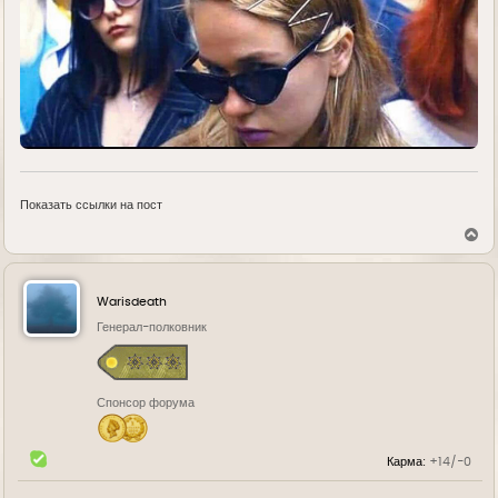
Показать ссылки на пост
В
е
р
н
у
Warisdeath
т
ь
Генерал-полковник
с
я
к
н
Спонсор форума
а
ч
а
л
Карма:
+14/-0
у