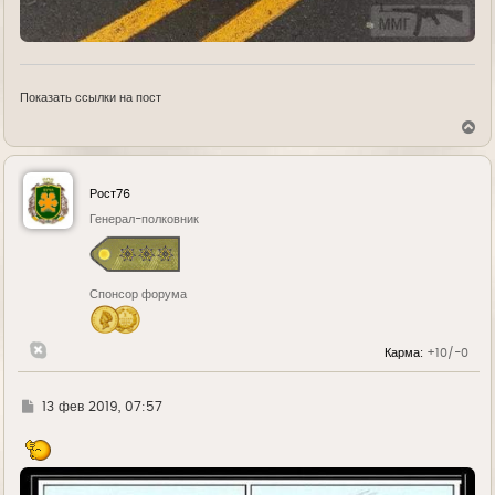
Показать ссылки на пост
В
е
р
н
у
Рост76
т
ь
Генерал-полковник
с
я
к
н
Спонсор форума
а
ч
а
л
Карма:
+10/-0
у
Г
13 фев 2019, 07:57
д
е