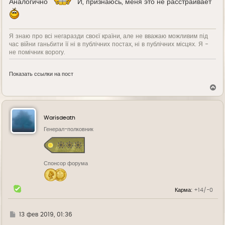
Аналогично
И, признаюсь, меня это не расстраивает
Я знаю про всі негаразди своєї країни, але не вважаю можливим під
час війни ганьбити її ні в публічних постах, ні в публічних місцях. Я -
не помічник ворогу.
Показать ссылки на пост
В
е
р
н
у
Warisdeath
т
ь
Генерал-полковник
с
я
к
н
Спонсор форума
а
ч
а
л
Карма:
+14/-0
у
Г
13 фев 2019, 01:36
д