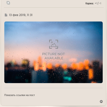
н
Карма:
+1/-1
а
ч
а
л
Г
13 фев 2019, 11:31
у
д
е
Показать ссылки на пост
В
е