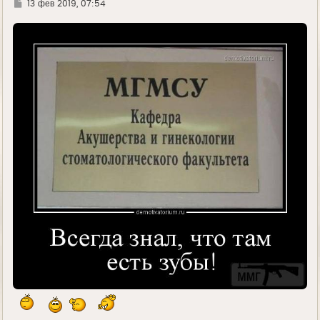
Г
13 фев 2019, 07:54
д
е