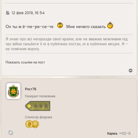
Г
12 фев 2019, 16:54
д
е
Ох ты ж ё-пе-ре-се-те
Мне нечего сказать
Я знаю про всі негаразди своєї країни, але не вважаю можливим під
час війни ганьбити її ні в публічних постах, ні в публічних місцях. Я -
не помічник ворогу.
Показать ссылки на пост
В
е
р
н
у
Рост76
т
ь
Генерал-полковник
с
я
к
н
Спонсор форума
а
ч
а
л
Карма:
+10/-0
у