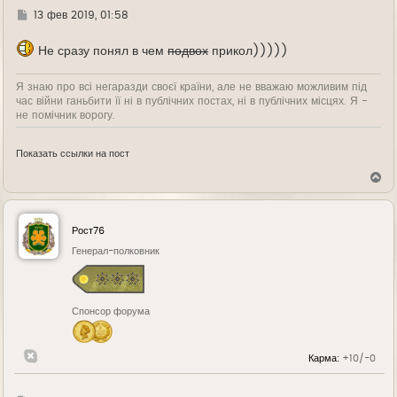
Г
13 фев 2019, 01:58
д
е
Не сразу понял в чем
подвох
прикол)))))
Я знаю про всі негаразди своєї країни, але не вважаю можливим під
час війни ганьбити її ні в публічних постах, ні в публічних місцях. Я -
не помічник ворогу.
Показать ссылки на пост
В
е
р
н
у
Рост76
т
ь
Генерал-полковник
с
я
к
н
Спонсор форума
а
ч
а
л
Карма:
+10/-0
у