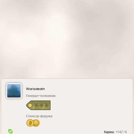
н
а
ч
а
л
у
Warisdeath
Генерал-полковник
Спонсор форума
Карма:
+14/-0