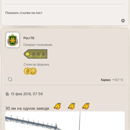
Показать ссылки на пост
В
е
р
н
у
Рост76
т
ь
Генерал-полковник
с
я
к
н
Спонсор форума
а
ч
а
л
Карма:
+10/-0
у
Г
13 фев 2019, 07:56
д
е
30 км на одном заводе