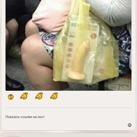
Показать ссылки на пост
В
е
р