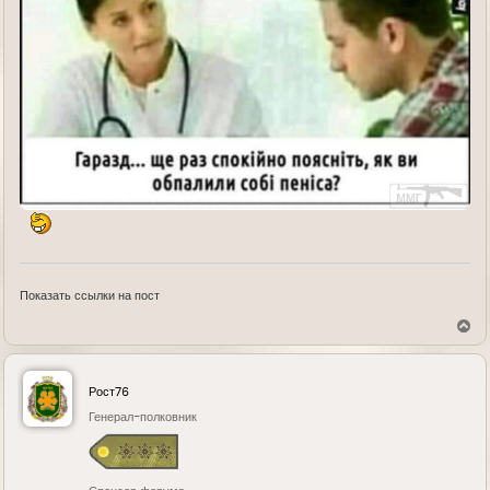
Показать ссылки на пост
В
е
р
н
у
Рост76
т
ь
Генерал-полковник
с
я
к
н