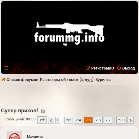
Регистрация
Выход
Список форумов
Разговоры обо всем (флуд)
Курилка
Супер прикол!
Страница
215
из
500
Сообщений: 10000
1
…
213
214
215
216
217
…
500
Пред.
Сле
Максимус