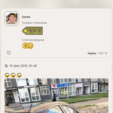
Sanek
Генерал-полковник
Спонсор форума
Карма:
+10/-0
Г
10 фев 2019, 19:48
д
е