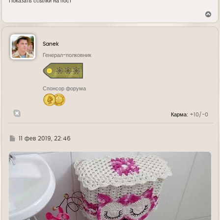
Показать ссылки на пост
В
е
р
н
у
Sanek
т
ь
Генерал-полковник
с
я
к
н
Спонсор форума
а
ч
а
л
Карма:
+10/-0
у
Г
11 фев 2019, 22:46
д
е