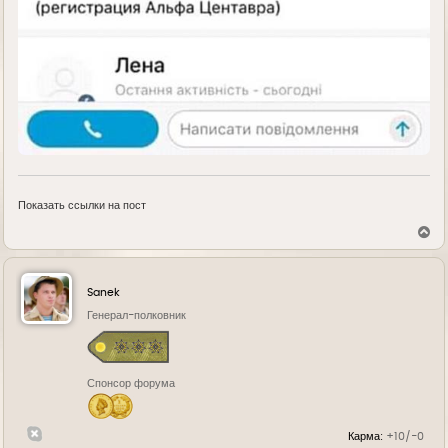
Показать ссылки на пост
В
е
р
н
у
Sanek
т
ь
Генерал-полковник
с
я
к
н
Спонсор форума
а
ч
а
л
Карма:
+10/-0
у