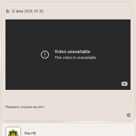
Г
12 фев 2019, 01:32
д
е
Показать ссылки на пост
В
е
р
н
у
Рост76
т