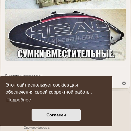
Показать ссылки на пост
В
Этот сайт использует cookies для
е
обеспечения своей корректной работы.
р
н
Подробнее
у
Рост76
т
ь
Генерал-полковник
с
Согласен
я
к
н
Спонсор форума
а