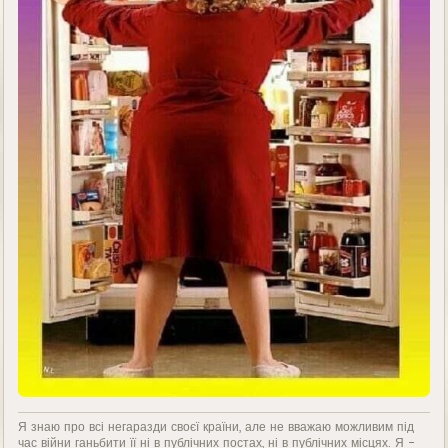
Я знаю про всі негаразди своєї країни, але не вважаю можливим під
час війни ганьбити її ні в публічних постах, ні в публічних місцях. Я -