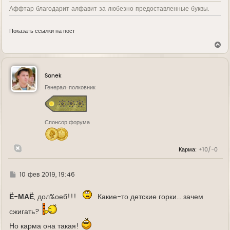
Аффтар благодарит алфавит за любезно предоставленные буквы.
Показать ссылки на пост
В
е
р
н
у
Sanek
т
ь
Генерал-полковник
с
я
к
н
Спонсор форума
а
ч
а
л
Карма:
+10/-0
у
Г
10 фев 2019, 19:46
д
е
Ё-МАЁ
, дол%оеб!!!
Какие-то детские горки... зачем
сжигать?
Но карма она такая!