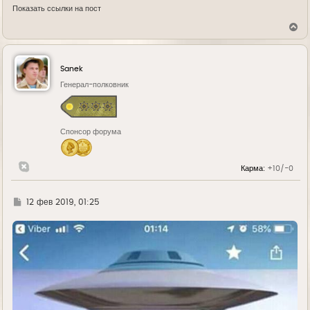
Показать ссылки на пост
В
е
р
н
у
Sanek
т
ь
Генерал-полковник
с
я
к
н
Спонсор форума
а
ч
а
л
Карма:
+10/-0
у
Г
12 фев 2019, 01:25
д
е