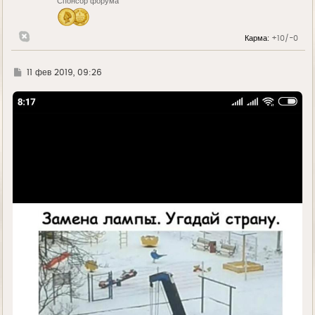
Спонсор форума
а
ч
а
л
Карма:
+10/-0
у
Г
11 фев 2019, 09:26
д
е