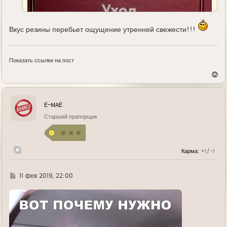
Вкус резины перебьет ощущение утренней свежести!!!
Показать ссылки на пост
В
е
р
н
у
Ё-МАЁ
т
ь
Старший прапорщик
с
я
к
н
Карма:
+1/-1
а
ч
а
л
Г
11 фев 2019, 22:00
у
д
е