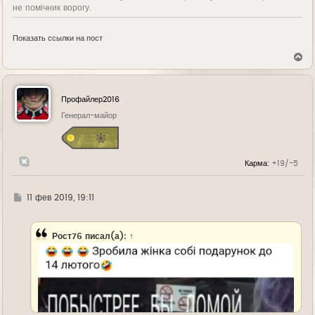
не помічник ворогу.
Показать ссылки на пост
В
е
р
н
у
Профайлер2016
т
ь
Генерал-майор
с
я
к
н
Карма:
+19/-5
а
ч
а
л
Г
11 фев 2019, 19:11
у
д
е
Рост76
писал(а):
↑