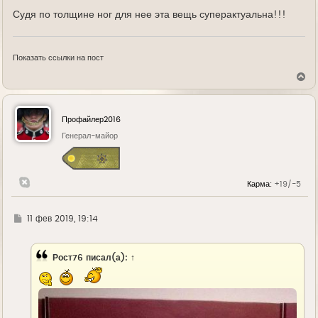
Судя по толщине ног для нее эта вещь суперактуальна!!!
Показать ссылки на пост
В
е
р
н
у
Профайлер2016
т
ь
Генерал-майор
с
я
к
н
Карма:
+19/-5
а
ч
а
л
Г
11 фев 2019, 19:14
у
д
е
Рост76
писал(а):
↑