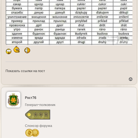
Показать ссылки на пост
В
е
р
н
у
Рост76
т
ь
Генерал-полковник
с
я
к
н
Спонсор форума
а
ч
а