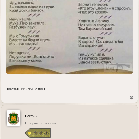
Показать ссылки на пост
В
е
р
н
у
Рост76
т
ь
Генерал-полковник
с
я
к