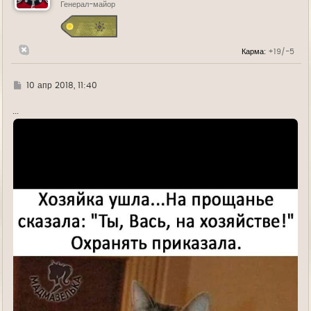
ь
Генерал-майор
с
я
к
н
Карма:
+19/-5
а
ч
а
л
Г
10 апр 2018, 11:40
у
д
е
...