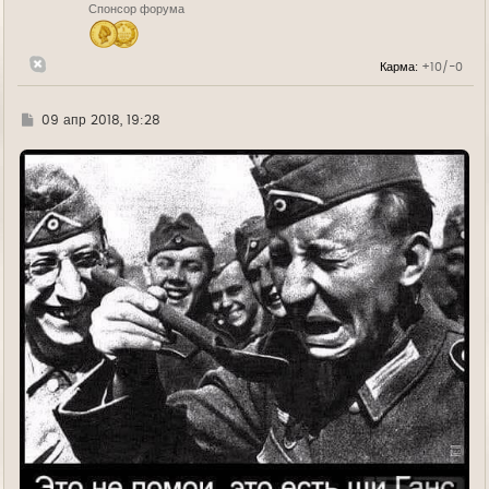
Спонсор форума
а
ч
а
л
Карма:
+10/-0
у
Г
09 апр 2018, 19:28
д
е