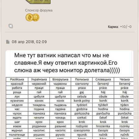
к
н
Спонсор форума
а
ч
а
л
Карма:
+10/-0
у
Г
08 апр 2018, 02:09
д
е