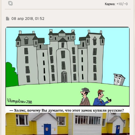
Карма:
+10/-0
Г
08 апр 2018, 01:52
д
е