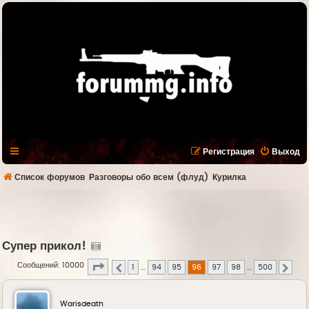
Регистрация
Выход
Список форумов
Разговоры обо всем (флуд)
Курилка
Супер прикол!
Страница
96
из
500
Сообщений: 10000
1
…
94
95
96
97
98
…
500
Пред.
След.
Warisdeath