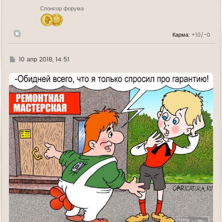
н
Спонсор форума
а
ч
а
л
Карма:
+10/-0
у
Г
10 апр 2018, 14:51
д
е