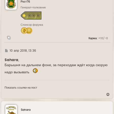
у
Рост76
т
ь
Генерал-полковник
с
я
к
н
Спонсор форума
а
ч
а
л
Карма:
+10/-0
у
Г
10 апр 2018, 13:36
д
е
Sahara
,
Барышня на дальнем фоне, за переходам ждёт когда скорую
надо вызывать
Показать ссылки на пост
В
е
р
н
у
Sahara
т