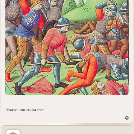
Показать ссылки на пост
В
е
р
н