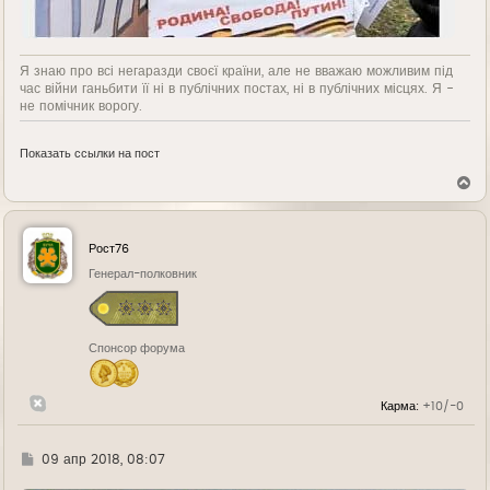
Я знаю про всі негаразди своєї країни, але не вважаю можливим під
час війни ганьбити її ні в публічних постах, ні в публічних місцях. Я -
не помічник ворогу.
Показать ссылки на пост
В
е
р
н
у
Рост76
т
ь
Генерал-полковник
с
я
к
н
Спонсор форума
а
ч
а
л
Карма:
+10/-0
у
Г
09 апр 2018, 08:07
д
е