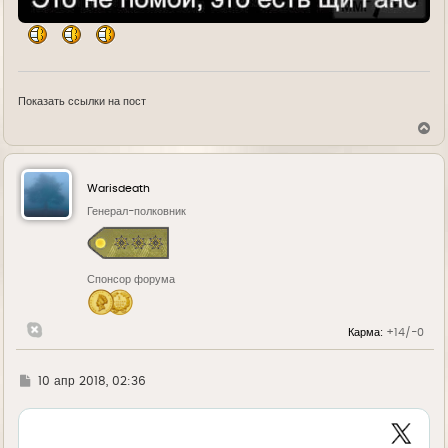
Показать ссылки на пост
В
е
р
н
у
Warisdeath
т
ь
Генерал-полковник
с
я
к
н
Спонсор форума
а
ч
а
л
Карма:
+14/-0
у
Г
10 апр 2018, 02:36
д
е