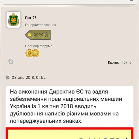
е
р
н
у
Рост76
т
ь
Генерал-полковник
с
я
к
н
Спонсор форума
а
ч
а
л
Карма:
+10/-0
у
Г
08 апр 2018, 01:52
д
е