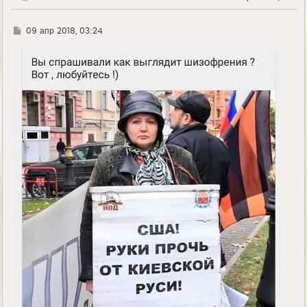
у
Г
09 апр 2018, 03:24
д
е