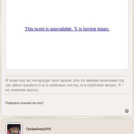
Я знаю про всі негаразди своєї країни, але не вважаю можливим під
час війни ганьбити її ні в публічних постах, ні в публічних місцях. Я -
не помічник ворогу.
Показать ссылки на пост
В
е
р
н
у
Профайлер2016
т