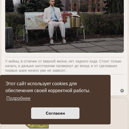
У войны, в отличие от мирной жизни, нет заднего хода. Стоит только
начать, и дальше шестеренки провернут до конца, и от сделавших
первые шаги ничего уже не зависит...
Этот сайт использует cookies для
Показать ссылки на пост
обеспечения своей корректной работы.
В
е
Подробнее
р
н
у
Lumen
т
Согласен
ь
Генерал-майор
с
я
к