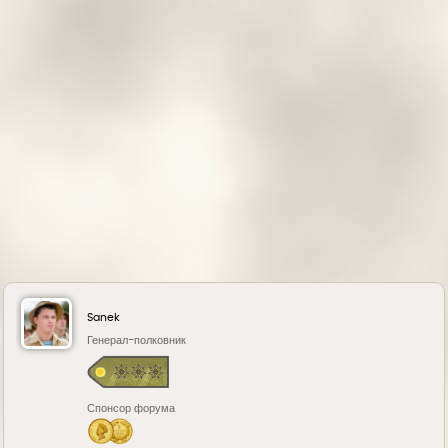
к
н
а
ч
а
л
у
Sanek
Генерал-полковник
Спонсор форума