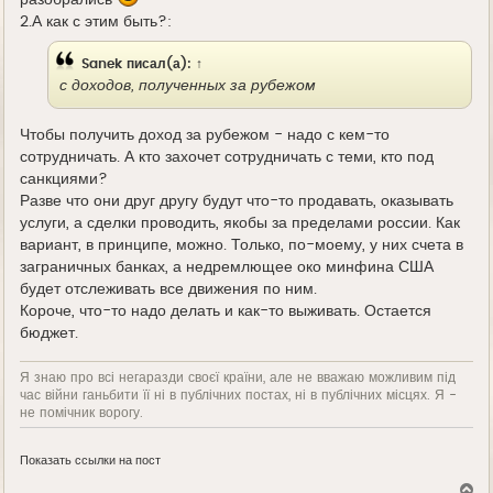
разобрались
2.А как с этим быть?:
Sanek
писал(а):
↑
с доходов, полученных за рубежом
Чтобы получить доход за рубежом - надо с кем-то
сотрудничать. А кто захочет сотрудничать с теми, кто под
санкциями?
Разве что они друг другу будут что-то продавать, оказывать
услуги, а сделки проводить, якобы за пределами россии. Как
вариант, в принципе, можно. Только, по-моему, у них счета в
заграничных банках, а недремлющее око минфина США
будет отслеживать все движения по ним.
Короче, что-то надо делать и как-то выживать. Остается
бюджет.
Я знаю про всі негаразди своєї країни, але не вважаю можливим під
час війни ганьбити її ні в публічних постах, ні в публічних місцях. Я -
не помічник ворогу.
Показать ссылки на пост
В