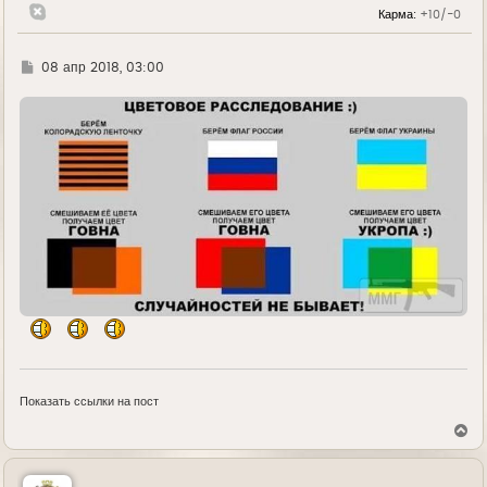
л
Карма:
+10/-0
у
Г
08 апр 2018, 03:00
д
е
Показать ссылки на пост
В
е
р
н