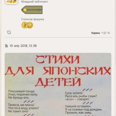
ь
Младший лейтенант
с
я
к
н
Спонсор форума
а
ч
а
л
Карма:
+2/-0
у
Г
10 апр 2018, 13:38
д
е