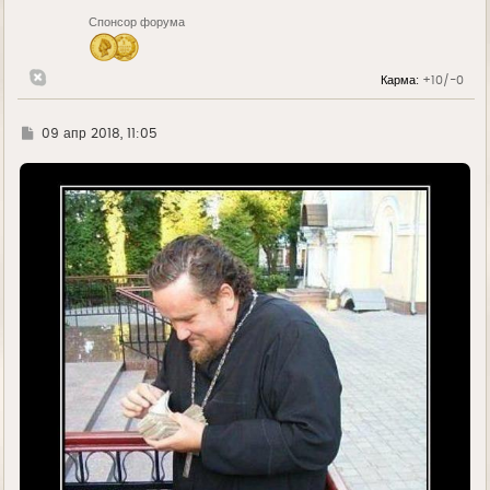
н
Спонсор форума
а
ч
а
л
Карма:
+10/-0
у
Г
09 апр 2018, 11:05
д
е