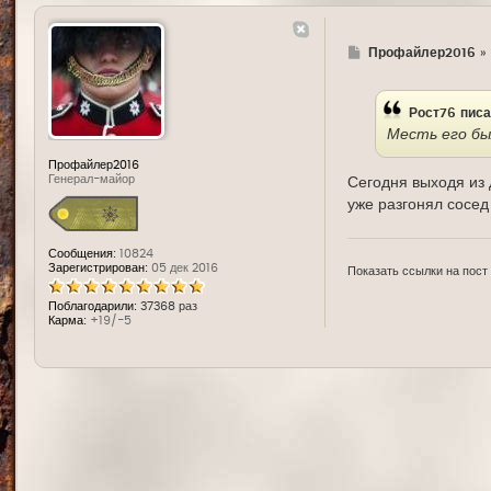
Г
Профайлер2016
»
д
е
Рост76
писа
Месть его б
Профайлер2016
Генерал-майор
Сегодня выходя из 
уже разгонял сосед 
Сообщения:
10824
Зарегистрирован:
05 дек 2016
Показать ссылки на пост
Поблагодарили:
37368 раз
Карма:
+19/-5