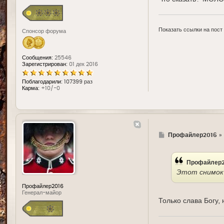
Показать ссылки на пост
Спонсор форума
Сообщения:
25546
Зарегистрирован:
01 дек 2016
Поблагодарили:
107399 раз
Карма:
+10/-0
Г
Профайлер2016
»
д
е
Профайлер2
Этот снимок 
Профайлер2016
Генерал-майор
Только слава Богу,