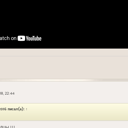
18, 22:44
016
писал(а):
↑
ДЦЫ !!!