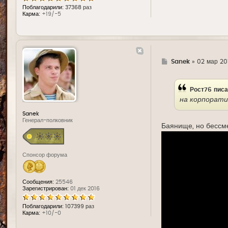
Поблагодарили:
37368 раз
Карма:
+19/-5
Г
Sanek
»
02 мар 20
д
е
Рост76
писа
на корпорати
Sanek
Генерал-полковник
Баянище, но бесс
Спонсор форума
Сообщения:
25546
Зарегистрирован:
01 дек 2016
Поблагодарили:
107399 раз
Карма:
+10/-0