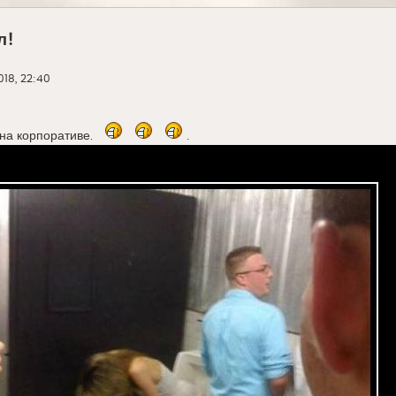
л!
018, 22:40
на корпоративе.
.