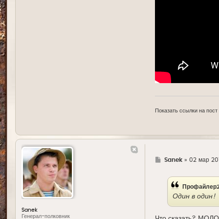
Показать ссылки на пост
Г
Sanek
»
02 мар 20
д
е
Профайлер2
Один в один!
Sanek
Генерал-полковник
Что сказать? МОЛО