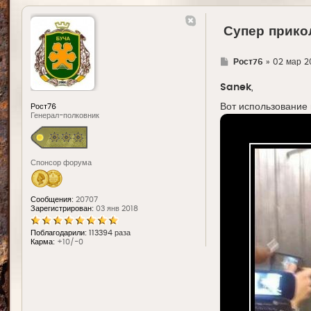
Супер прико
Г
Рост76
»
02 мар 2
д
е
Sanek
,
Вот использование 
Рост76
Генерал-полковник
Спонсор форума
Сообщения:
20707
Зарегистрирован:
03 янв 2018
Поблагодарили:
113394 раза
Карма:
+10/-0