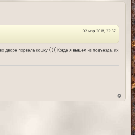
р
н
у
т
ь
с
я
02 мар 2018, 22:37
к
н
а
ч
а
во дворе порвала кошку ((( Когда я вышел из подъезда, их
л
у
В
е
р
н
у
т
ь
с
я
к