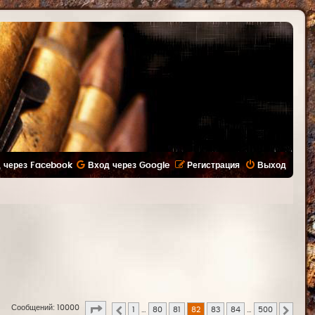
 через Facebook
Вход через Google
Регистрация
Выход
Страница
82
из
500
Сообщений: 10000
1
…
80
81
82
83
84
…
500
Пред.
След.