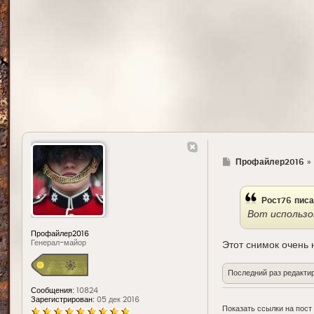
Г
Профайлер2016
»
д
е
Рост76
писа
Вот использо
Профайлер2016
Генерал-майор
Этот снимок очень 
Последний раз редакти
Сообщения:
10824
Зарегистрирован:
05 дек 2016
Показать ссылки на пост