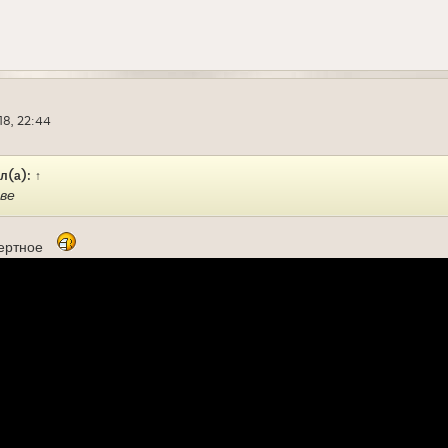
18, 22:44
л(а):
↑
ве
мертное