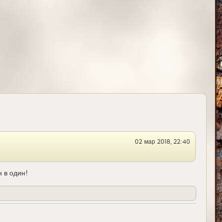
н
а
ч
а
л
у
02 мар 2018, 22:40
 в один!