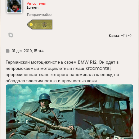
у
Автор темы
т
Lumen
ь
Генерал-майор
с
я
к
н
а
Карма:
+11/-0
ч
а
л
у
Г
31 дек 2019, 15:44
д
е
Германский мотоциклист на своем BMW R12. Он одет в
непромокаемый мотоциклетный плащ Kradmantel,
прорезиненная ткань которого напоминала клеенку, но
обладала эластичностью и прочностью кожи.