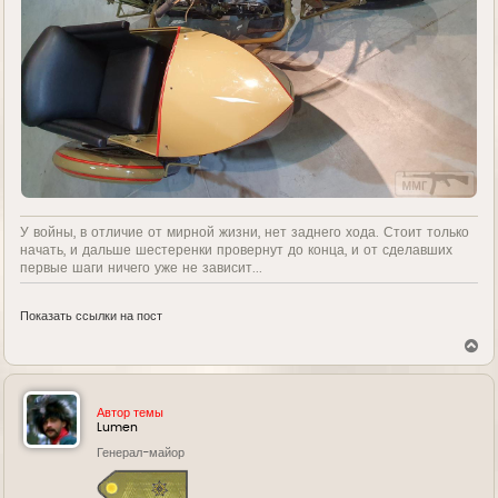
У войны, в отличие от мирной жизни, нет заднего хода. Стоит только
начать, и дальше шестеренки провернут до конца, и от сделавших
первые шаги ничего уже не зависит...
Показать ссылки на пост
В
е
р
н
у
Автор темы
т
Lumen
ь
Генерал-майор
с
я
к