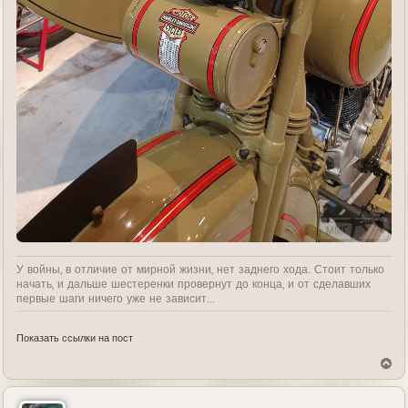
У войны, в отличие от мирной жизни, нет заднего хода. Стоит только
начать, и дальше шестеренки провернут до конца, и от сделавших
первые шаги ничего уже не зависит...
Показать ссылки на пост
В
е
р
н