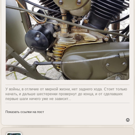
У войны, в отличие от мирной жизни, нет заднего хода. Стоит только
начать, и дальше шестеренки провернут до конца, и от сделавших
первые шаги ничего уже не зависит...
Показать ссылки на пост
В
е
р
н