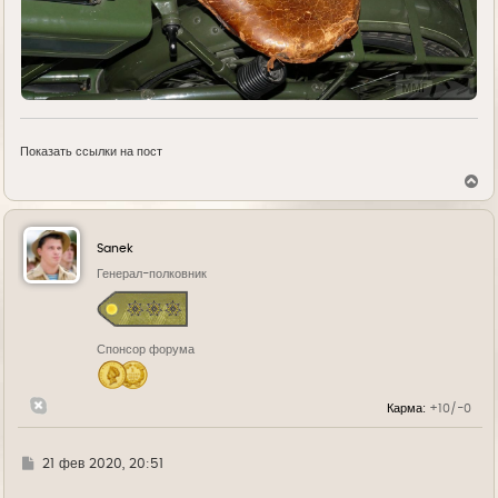
Показать ссылки на пост
В
е
р
н
у
Sanek
т
ь
Генерал-полковник
с
я
к
н
Спонсор форума
а
ч
а
л
Карма:
+10/-0
у
Г
21 фев 2020, 20:51
д
е