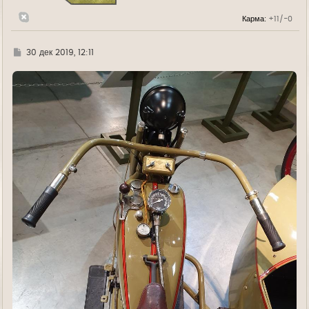
н
а
Карма:
+11/-0
ч
а
л
у
Г
30 дек 2019, 12:11
д
е