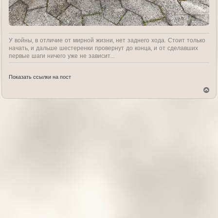
У войны, в отличие от мирной жизни, нет заднего хода. Стоит только
начать, и дальше шестеренки провернут до конца, и от сделавших
первые шаги ничего уже не зависит...
Показать ссылки на пост
В
е
р
н
у
т
ь
с
я
к
н
а
ч
а
л
у