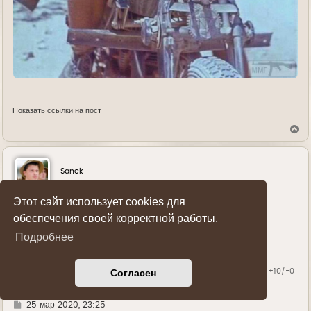
Показать ссылки на пост
В
е
р
н
у
Sanek
т
ь
Генерал-полковник
с
Этот сайт использует cookies для
я
к
обеспечения своей корректной работы.
н
Спонсор форума
Подробнее
а
ч
а
л
Согласен
Карма:
+10/-0
у
Г
25 мар 2020, 23:25