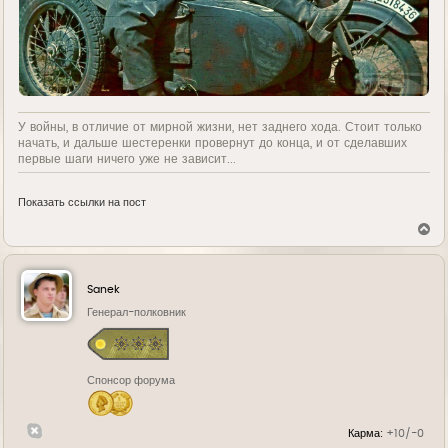
У войны, в отличие от мирной жизни, нет заднего хода. Стоит только
начать, и дальше шестеренки провернут до конца, и от сделавших
первые шаги ничего уже не зависит...
Показать ссылки на пост
В
е
р
н
у
Sanek
т
ь
Генерал-полковник
с
я
к
н
Спонсор форума
а
ч
а
л
Карма:
+10/-0
у