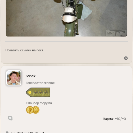
Показать ссылки на пост
В
е
р
н
у
Sanek
т
ь
Генерал-полковник
с
я
к
н
Спонсор форума
а
ч
а
л
Карма:
+10/-0
у