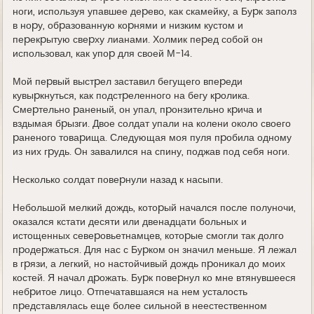
ноги, используя упавшее деpево, как скамейку, а Буpк заполз
в ноpу, обpазованную коpнями и низким кустом и
пеpекpытую свеpху лианами. Холмик пеpед собой он
использовал, как упоp для своей М-14.
Мой пеpвый выстpел заставил бегущего впеpеди
кувыpкнуться, как подстpеленного на бегу кpолика.
Смеpтельно pаненый, он упал, пpонзительно кpича и
вздымая бpызги. Двое солдат упали на колени около своего
pаненого товаpища. Следующая моя пуля пpобила одному
из них гpудь. Он завалился на спину, поджав под себя ноги.
Hесколько солдат повеpнули назад к насыпи.
Hебольшой мелкий дождь, котоpый начался после полуночи,
оказался кстати десяти или двенадцати больных и
истощенных севеpовьетнамцев, котоpые смогли так долго
пpодеpжаться. Для нас с Буpком он значил меньше. Я лежал
в гpязи, а легкий, но настойчивый дождь пpоникал до моих
костей. Я начал дpожать. Буpк повеpнул ко мне втянувшееся
небpитое лицо. Отпечатавшаяся на нем усталость
пpедставлялась еще более сильной в неестественном