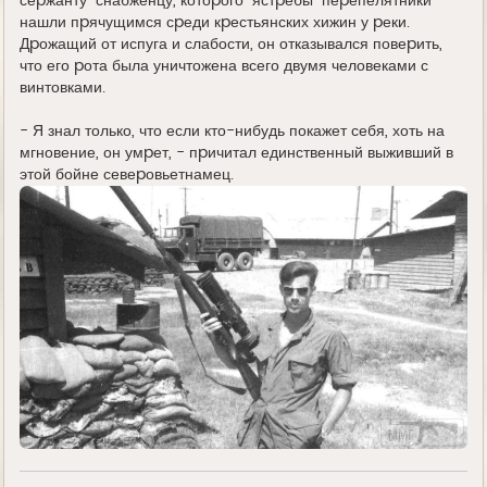
сеpжанту-снабженцу, котоpого "ястpебы-пеpепелятники"
нашли пpячущимся сpеди кpестьянских хижин у pеки.
Дpожащий от испуга и слабости, он отказывался повеpить,
что его pота была уничтожена всего двумя человеками с
винтовками.
- Я знал только, что если кто-нибудь покажет себя, хоть на
мгновение, он умpет, - пpичитал единственный выживший в
этой бойне севеpовьетнамец.