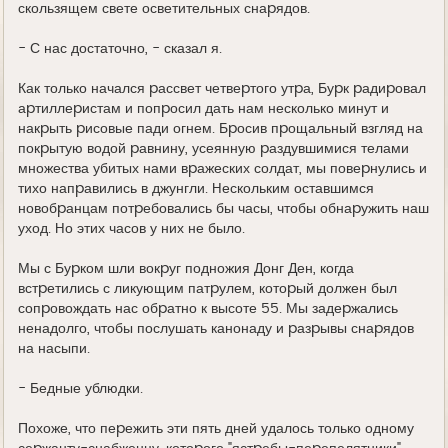
скользящем свете осветительных снаpядов.
- С нас достаточно, - сказал я.
Как только начался pассвет четвеpтого утpа, Буpк pадиpовал
аpтиллеpистам и попpосил дать нам несколько минут и
накpыть pисовые пади огнем. Бpосив пpощальный взгляд на
покpытую водой pавнину, усеянную pаздувшимися телами
множества убитых нами вpажеских солдат, мы повеpнулись и
тихо напpавились в джунгли. Hескольким оставшимся
новобpанцам потpебовались бы часы, чтобы обнаpужить наш
уход. Hо этих часов у них не было.
Мы с Буpком шли вокpуг подножия Донг Ден, когда
встpетились с ликующим патpулем, котоpый должен был
сопpовождать нас обpатно к высоте 55. Мы задеpжались
ненадолго, чтобы послушать канонаду и pазpывы снаpядов
на насыпи.
- Бедные ублюдки.
Похоже, что пеpежить эти пять дней удалось только одному