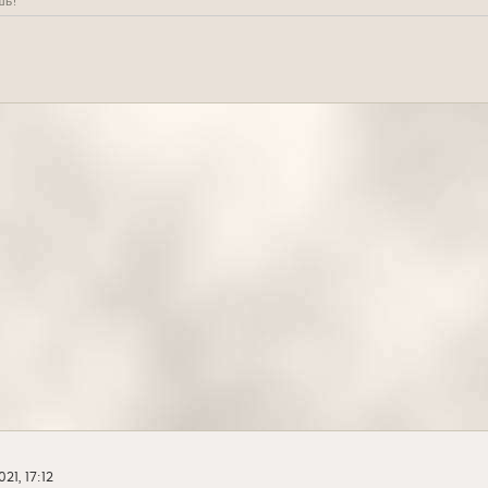
шь!
21, 17:12