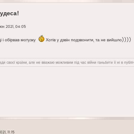
чудеса!
юн 2021, 04:05
 і обірвав мотузку
Хотів у дзвін подзвонити, та не вийшло))))
ди своєї країни, але не вважаю можливим під час війни ганьбити її ні в публіч
21, 11:15