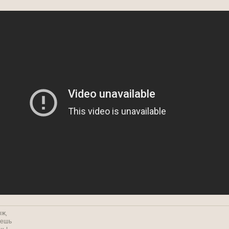
ож,
решь