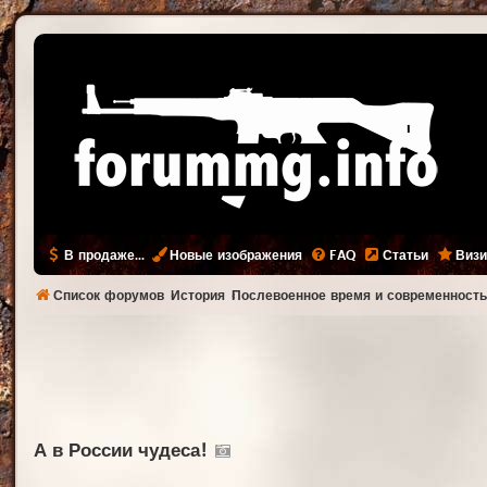
В продаже...
Новые изображения
FAQ
Статьи
Визи
Список форумов
История
Послевоенное время и современност
А в России чудеса!