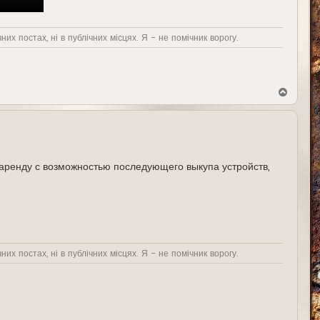
них постах, ні в публічних місцях. Я - не помічник ворогу.
В
е
р
н
у
т
ь
с
ренду с возможностью последующего выкупа устройств,
я
к
н
а
ч
а
л
у
них постах, ні в публічних місцях. Я - не помічник ворогу.