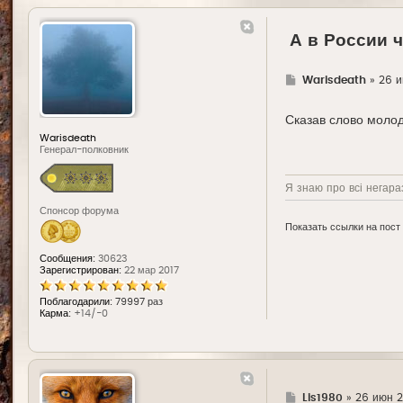
А в России 
Г
Warisdeath
»
26 и
д
е
Сказав слово молоді
Warisdeath
Генерал-полковник
Я знаю про всі негараз
Спонсор форума
Показать ссылки на пост
Сообщения:
30623
Зарегистрирован:
22 мар 2017
Поблагодарили:
79997 раз
Карма:
+14/-0
Г
Lis1980
»
26 июн 20