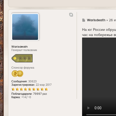
Г
Warisdeath
»
26 и
д
е
На юг России обру
час на побережье в
Warisdeath
Генерал-полковник
Спонсор форума
Сообщения:
30623
Зарегистрирован:
22 мар 2017
Поблагодарили:
79997 раз
Карма:
+14/-0