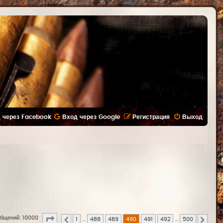
 через Facebook
Вход через Google
Регистрация
Выход
Страница
490
из
500
бщений: 10000
1
…
488
489
490
491
492
…
500
Пред.
След.