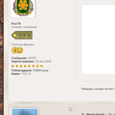
д
е
Рост76
Генерал-полковник
Спонсор форума
Сообщения:
20707
Зарегистрирован:
03 янв 2018
Поблагодарили:
113394 раза
Карма:
+10/-0
Показать ссылки на пост
Г
Warisdeath
»
26 и