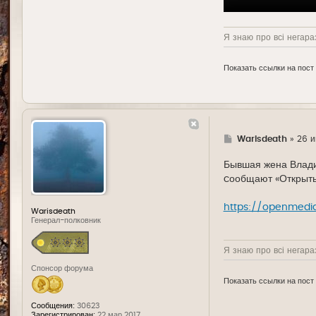
Я знаю про всі негараз
Показать ссылки на пост
Г
Warisdeath
»
26 и
д
е
Бывшая жена Влади
cообщают «Открыт
https://openmedia
Warisdeath
Генерал-полковник
Я знаю про всі негараз
Спонсор форума
Показать ссылки на пост
Сообщения:
30623
Зарегистрирован:
22 мар 2017