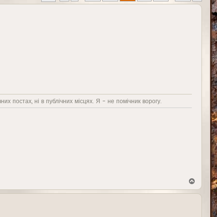
них постах, ні в публічних місцях. Я - не помічник ворогу.
В
е
р
н
у
т