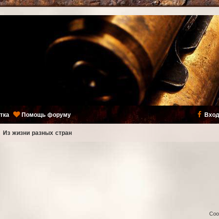
тка
Помощь форуму
Вход
ь
Из жизни разных стран
Соо