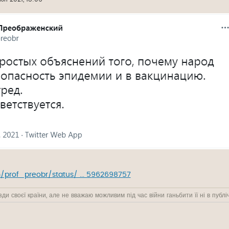
m/prof_preobr/status/ ... 5962698757
ди своєї країни, але не вважаю можливим під час війни ганьбити її ні в публіч