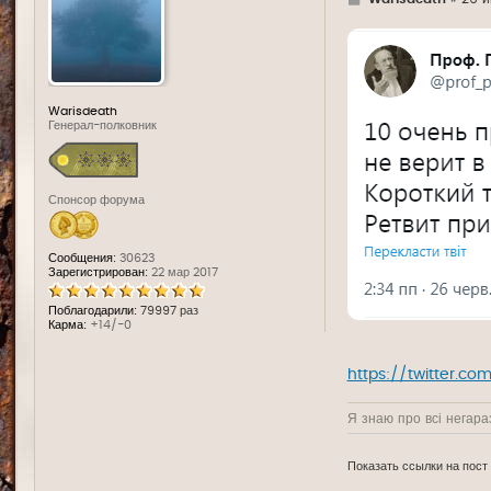
д
е
Warisdeath
Генерал-полковник
Спонсор форума
Сообщения:
30623
Зарегистрирован:
22 мар 2017
Поблагодарили:
79997 раз
Карма:
+14/-0
https://twitter.co
Я знаю про всі негараз
Показать ссылки на пост