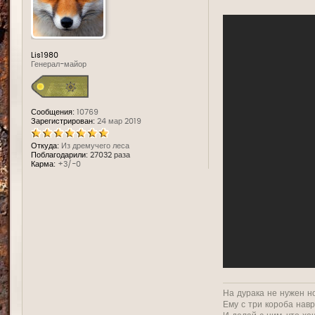
д
е
Lis1980
Генерал-майор
Сообщения:
10769
Зарегистрирован:
24 мар 2019
Откуда:
Из дремучего леса
Поблагодарили:
27032 раза
Карма:
+3/-0
На дурака не нужен н
Ему с три короба нав