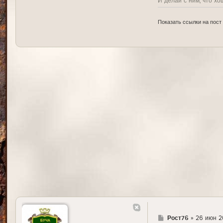
И делай с ним, что хо
Показать ссылки на пост
Г
Рост76
»
26 июн 20