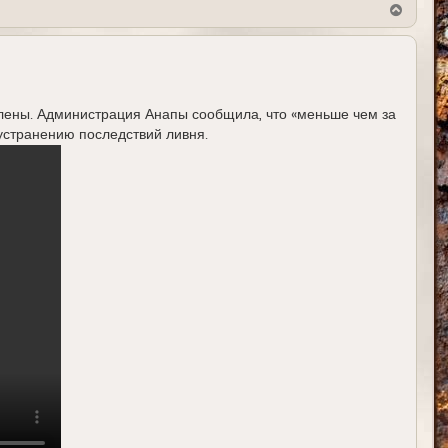
В
е
р
н
у
т
ь
с
лены. Администрация Анапы сообщила, что «меньше чем за
я
устранению последствий ливня.
к
н
а
ч
а
л
у