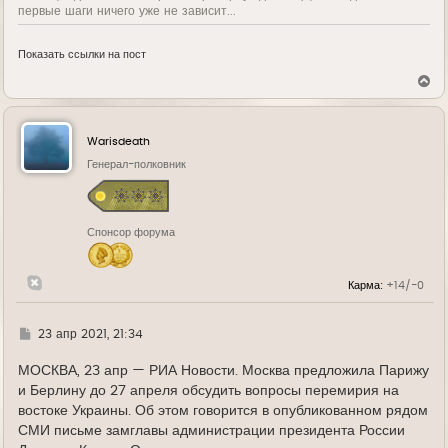
первые шаги ничего уже не зависит...
Показать ссылки на пост
В
е
р
н
у
Warisdeath
т
ь
Генерал-полковник
с
я
к
н
Спонсор форума
а
ч
а
л
Карма:
+14/-0
у
Г
23 апр 2021, 21:34
д
е
МОСКВА, 23 апр — РИА Новости. Москва предложила Парижу
и Берлину до 27 апреля обсудить вопросы перемирия на
востоке Украины. Об этом говорится в опубликованном рядом
СМИ письме замглавы администрации президента России