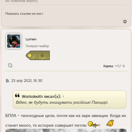
не помічник ворогу.
Показать ссылки на пост
В
е
р
н
у
Lumen
т
ь
Генерал-майор
с
я
к
н
Карма:
+11/-0
а
ч
а
л
Г
23 апр 2021, 16:30
у
д
е
Warisdeath
писал(а):
↑
Відео, як будуть знищувати російські Панцирі.
БПЛА - тихоходные цели, почти как на заре авиации. Когда их
станет много, то история совершит петлю