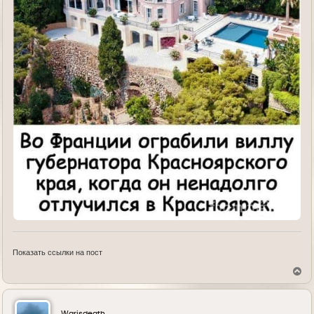
Показать ссылки на пост
В
е
р
н
у
Warisdeath