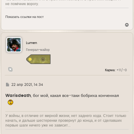
не помічник ворогу.
Показать ссылки на пост
В
е
р
н
у
Lumen
т
ь
Генерал-майор
с
я
к
н
Карма:
+11/-0
а
ч
а
л
Г
22 апр 2021, 14:34
у
д
е
Warisdeath
, бог мой, какая все-таки бобриха конченная
У войны, в отличие от мирной жизни, нет заднего хода. Стоит только
начать, и дальше шестеренки провернут до конца, и от сделавших
первые шаги ничего уже не зависит...