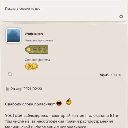
Показать ссылки на пост
В
е
р
н
у
Warisdeath
т
ь
Генерал-полковник
с
я
к
н
Спонсор форума
а
ч
а
л
Карма:
+14/-0
у
Г
24 апр 2021, 02:23
д
е
Свабоду слова прітєсняют
YouTube заблокировал некоторый контент телеканала RT в
том числе из-за несоблюдения правил распространения
медицинской информации о коронавирусе.