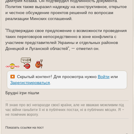
Дмитрия Козака. Он подтвердил подлинность документа.
Политик также выразил надежду на конструктивное, открытое
и честное обсуждение проектов решений по вопросам
реализации Минских соглашений.
"Подтверждаю свое предложение о возможности проведения
таких переговоров непосредственно в зоне конфликта с
участием представителей Украины и отдельных районов
Донецкой и Луганской областей", — отметил он.
Скрытый контент! Для просмотра нужно
Войти
или
Зарегистрироваться
.
Брудні ігри пішли
Я знаю про всі негаразди своєї країни, але не вважаю можливим під
час війни ганьбити її ні в публічних постах, ні в публічних місцях. Я -
не помічник ворогу.
Показать ссылки на пост