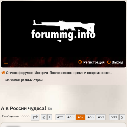
Регистрация
Выход
Список форумов
История
Послевоенное время и современность
Из жизни разных стран
А в России чудеса!
Страница
457
из
500
Сообщений: 10000
1
…
455
456
457
458
459
…
500
Пред.