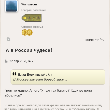
Warisdeath
Генерал-полковник
Спонсор форума
Карма:
+14/-0
А в России чудеса!
Г
22 апр 2021, 14:26
д
е
Влад Бевх
писал(а):
↑
В Москве замечен боевой гном...
Гном то ладно. А чого їх там так багато? Куди це вони
зібрались?
Я знаю про всі негаразди своєї країни, але не вважаю можливим під
час війни ганьбити її ні в публічних постах, ні в публічних місцях. Я -