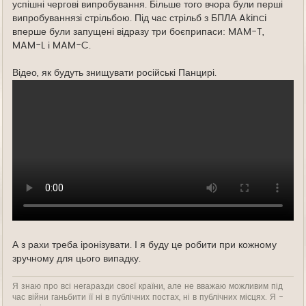
успішні чергові випробування. Більше того вчора були перші
випробуваннязі стрільбою. Під час стрільб з БПЛА Akinci
вперше були запущені відразу три боєприпаси: MAM-T,
MAM-L і MAM-C.
Відео, як будуть знищувати російські Панцирі.
А з рахи треба іронізувати. І я буду це робити при кожному
зручному для цього випадку.
Я знаю про всі негаразди своєї країни, але не вважаю можливим під
час війни ганьбити її ні в публічних постах, ні в публічних місцях. Я -