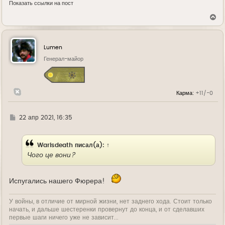
Показать ссылки на пост
В
е
р
н
у
Lumen
т
ь
Генерал-майор
с
я
к
н
Карма:
+11/-0
а
ч
а
л
Г
22 апр 2021, 16:35
у
д
е
Warisdeath
писал(а):
↑
Чого це вони?
Испугались нашего Фюрера!
У войны, в отличие от мирной жизни, нет заднего хода. Стоит только
начать, и дальше шестеренки провернут до конца, и от сделавших
первые шаги ничего уже не зависит...