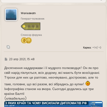
е
р
н
у
Warisdeath
т
ь
Генерал-полковник
с
я
к
н
Спонсор форума
а
ч
а
л
Карма:
+14/-0
у
Г
23 апр 2021, 15:48
д
е
Досягнення наддержави і її мудрого полководця! Он як про
свій нарід піклується, всіх додому, всі мають бути возз’єднані.
Ттрохи для них це раптово, неочікувано, достроково, але то
таке, головне, що всі разом, всі зібрадись до купки!
Інфографіка станом на вчора. Сьогодні додались ще три
країни Балтії
(клікабельно)