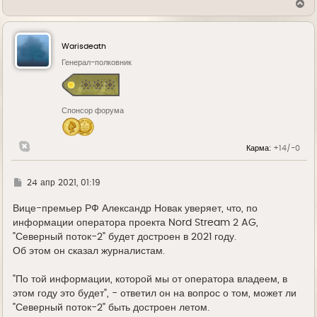
В
е
р
н
у
Warisdeath
т
ь
Генерал-полковник
с
я
к
н
Спонсор форума
а
ч
а
л
Карма:
+14/-0
у
Г
24 апр 2021, 01:19
д
е
Вице-премьер РФ Александр Новак уверяет, что, по
информации оператора проекта Nord Stream 2 AG,
"Северный поток-2" будет достроен в 2021 году.
Об этом он сказал журналистам.
"По той информации, которой мы от оператора владеем, в
этом году это будет", - ответил он на вопрос о том, может ли
"Северный поток-2" быть достроен летом.