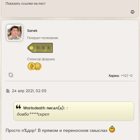
Показать ссылки на пост
В
е
р
н
у
Sanek
т
ь
Генерал-полковник
с
я
к
н
Спонсор форума
а
ч
а
л
Карма:
+10/-0
у
Г
24 апр 2021, 02:05
д
е
Warisdeath
писал(а):
↑
довбо****скрєп
Просто п%дор! В прямом и переносном смыслах