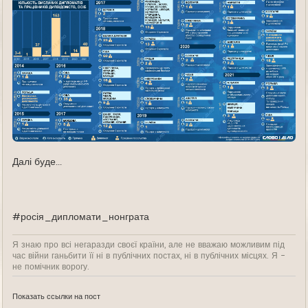
Далі буде...
#росія_дипломати_нонграта
Я знаю про всі негаразди своєї країни, але не вважаю можливим під
час війни ганьбити її ні в публічних постах, ні в публічних місцях. Я -
не помічник ворогу.
Показать ссылки на пост