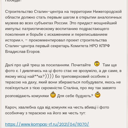
Победы!
Строительство Сталин-центра на территории Нижегородской
области должно стать первым шагом в открытии аналогичных
музеев во всех субъектах России. Это придаст мощнейший
импульс патриотическому воспитанию подрастающего
поколения и борьбе с искажением и переписыванием
истории.», – прокомментировал проект строительства
Сталин-центра первый секретарь Комитета НРО КПРФ
Владислав Егоров.
Далі про цей треш за посиланням. Почитайте
Там ще
фото є. І дивлячись на ці фото стає не зрозуміло, а де саме, в
якому місці най**ка?)))) Бо триповерховий особняк з
терасою на даху, який вони збираються побудувати, якось не
пов'язується з тією скромністю Сталіна, про яку так завзято
розповідають комуняки
Для себе будують?
Кароч, хвалебна ода від комуняк на честь вбивці і фото
особнячку з тераскою на його же честь тут:
https://www.kompas-rf.ru/2021/04/11070/