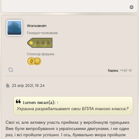
В
е
р
н
у
Warisdeath
т
ь
Генерал-полковник
с
я
к
н
Спонсор форума
а
ч
а
л
Карма:
+14/-0
у
Г
23 апр 2021, 16:24
д
е
Lumen
писал(а):
↑
Украина разрабатывает свои БПЛА такого класса?
Свої ні, але активну участь приймає у виробництві турецьких.
Вже були випробування з українськими двигунами, і не один
раз, і всі пройшли успішно. І ось, буквально вчора пройшли