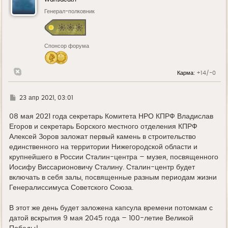
т
ь
Генерал-полковник
с
я
к
н
Спонсор форума
а
ч
а
л
Карма:
+14/-0
у
Г
23 апр 2021, 03:01
д
е
08 мая 2021 года секретарь Комитета НРО КПРФ Владислав
Егоров и секретарь Борского местного отделения КПРФ
Алексей Зоров заложат первый камень в строительство
единственного на территории Нижегородской области и
крупнейшего в России Сталин-центра – музея, посвященного
Иосифу Виссарионовичу Сталину. Сталин-центр будет
включать в себя залы, посвященные разным периодам жизни
Генералиссимуса Советского Союза.
В этот же день будет заложена капсула времени потомкам с
датой вскрытия 9 мая 2045 года – 100-летие Великой