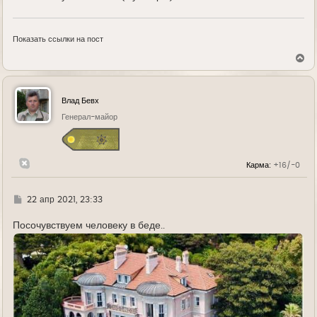
Показать ссылки на пост
В
е
р
н
у
Влад Бевх
т
ь
Генерал-майор
с
я
к
н
Карма:
+16/-0
а
ч
а
л
Г
22 апр 2021, 23:33
у
д
е
Посочувствуем человеку в беде..