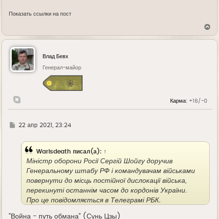
Показать ссылки на пост
В
е
р
н
у
Влад Бевх
т
ь
Генерал-майор
с
я
к
н
Карма:
+16/-0
а
ч
а
л
Г
22 апр 2021, 23:24
у
д
е
Warisdeath
писал(а):
↑
Міністр оборони Росії Сергій Шойгу доручив
Генеральному штабу РФ і командувачам військами
повернути до місць постійної дислокації війська,
перекинуті останнім часом до кордонів України.
Про це повідомляється в Телеграмі РБК.
"Война - путь обмана" (Сунь Цзы)