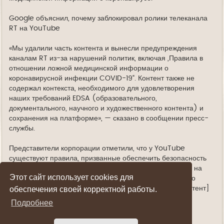
Google объяснил, почему заблокировал ролики телеканала
RT на YouTube
«Мы удалили часть контента и вынесли предупреждения
каналам RT из-за нарушений политик, включая „Правила в
отношении ложной медицинской информации о
коронавирусной инфекции COVID-19“. Контент также не
содержал контекста, необходимого для удовлетворения
наших требований EDSA (образовательного,
документального, научного и художественного контента) и
сохранения на платформе», — сказано в сообщении пресс-
службы.
Представители корпорации отметили, что у YouTube
существуют правила, призванные обеспечить безопасность
пользователей. В них описано, какой контент разрешен на
Этот сайт использует cookies для
платформе. «Мы применяем эти политики одинаково по
всему миру, независимо от того, в какой стране он [контент]
обеспечения своей корректной работы.
был создан», — пояснили в пресс-службе.
Подробнее