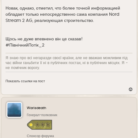
Новак, однако, отметил, что более точной информацией
обладает только непосредственно сама компания Nord
Stream 2 AG, реализующая строительство.
Щось не дуже впевнено він це сказав!
#ПівнічнийПотік_2
Я знаю про всі негаразди своєї країни, але не вважаю можливим під
час війни ганьбити її ні в публічних постах, ні в публічних місцях. Я -
не помічник ворогу.
Показать ссылки на пост
В
е
р
н
у
Warisdeath
т
ь
Генерал-полковник
с
я
к
н
Спонсор форума
а