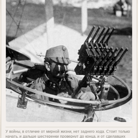
У войны, в отличие от мирной жизни, нет заднего хода. Стоит только
начать, и дальше шестеренки провернут до конца, и от сделавших