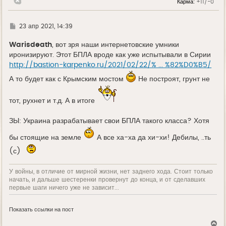
Карма:
+11/-0
а
ч
а
л
Г
23 апр 2021, 14:39
у
д
е
Warisdeath
, вот зря наши интернетовские умники
иронизируют. Этот БПЛА вроде как уже испытывали в Сирии
http://bastion-karpenko.ru/2021/02/22/% ... %82%D0%B5/
А то будет как с Крымским мостом
Не построят, грунт не
тот, рухнет и т.д. А в итоге
ЗЫ: Украина разрабатывает свои БПЛА такого класса? Хотя
бы стоящие на земле
А все ха-ха да хи-хи! Дебилы, ..ть
(с)
У войны, в отличие от мирной жизни, нет заднего хода. Стоит только
начать, и дальше шестеренки провернут до конца, и от сделавших
первые шаги ничего уже не зависит...
Показать ссылки на пост
В