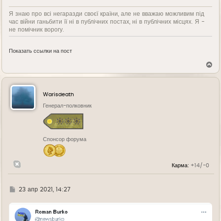
Я знаю про всі негаразди своєї країни, але не вважаю можливим під
час війни ганьбити її ні в публічних постах, ні в публічних місцях. Я -
не помічник ворогу.
Показать ссылки на пост
В
е
р
н
у
Warisdeath
т
ь
Генерал-полковник
с
я
к
н
Спонсор форума
а
ч
а
л
Карма:
+14/-0
у
Г
23 апр 2021, 14:27
д
е