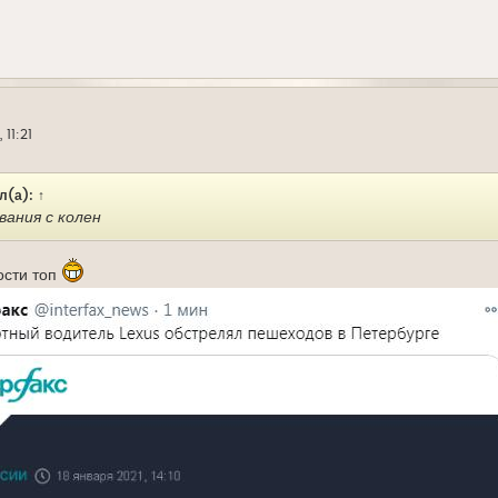
 11:21
л(а):
↑
вания с колен
ости топ