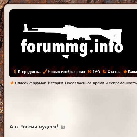
В продаже...
Новые изображения
FAQ
Статьи
Визи
Список форумов
История
Послевоенное время и современност
А в России чудеса!