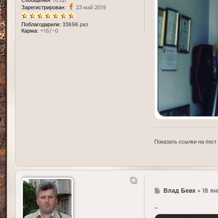
Сообщения:
10521
Зарегистрирован:
23 май 2019
Поблагодарили:
33696 раз
Карма:
+16/-0
Показать ссылки на пост
Г
Влад Бевх
»
18 ян
д
е
-