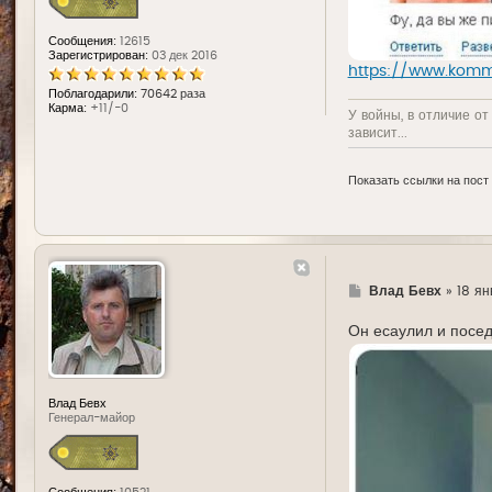
Сообщения:
12615
Зарегистрирован:
03 дек 2016
https://www.komm
Поблагодарили:
70642 раза
Карма:
+11/-0
У войны, в отличие от
зависит...
Показать ссылки на пост
Г
Влад Бевх
»
18 ян
д
е
Он есаулил и посед
Влад Бевх
Генерал-майор