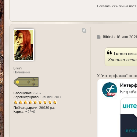
Показать ссылки на пост
Г
Bikini
»
18 янв 2021,
д
е
Lumen
писа
Хроника вста
Bikini
Полковник
У "интерфакса" нов
Сообщения:
8262
Зарегистрирован:
29 июн 2017
Поблагодарили:
29939 раз
Карма:
+2/-0