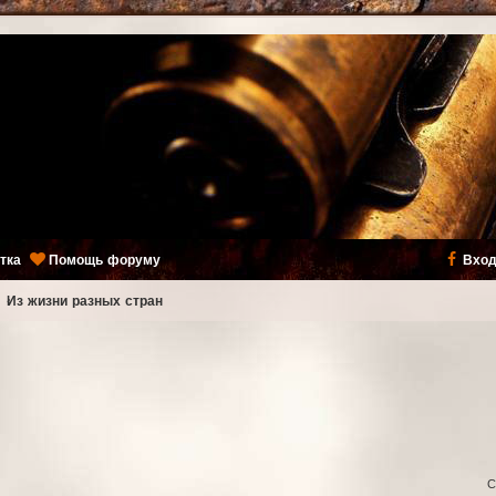
тка
Помощь форуму
Вход
ь
Из жизни разных стран
С