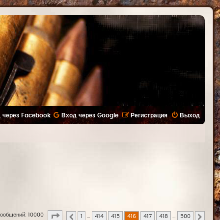
 через Facebook
Вход через Google
Регистрация
Выход
Страница
416
из
500
ообщений: 10000
1
…
414
415
416
417
418
…
500
Пред.
След.