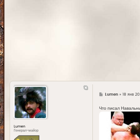
Г
Lumen
»
18 янв 20
д
е
Что писал Навальн
Lumen
Генерал-майор