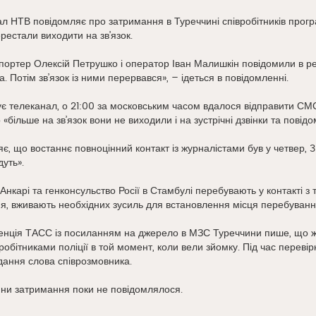
ал НТВ повідомляє про затримання в Туреччині співробітників прог
рестали виходити на зв’язок.
епортер Олексій Петрушко і оператор Іван Малишкін повідомили в р
. Потім зв’язок із ними перервався», – ідеться в повідомленні.
зує телеканал, о 21:00 за московським часом вдалося відправити С
«більше на зв’язок вони не виходили і на зустрічні дзвінки та повід
є, що востаннє повноцінний контакт із журналістами був у четвер, 3 
дуть».
 Анкарі та генконсульство Росії в Стамбулі перебувають у контакті 
, вживають необхідних зусиль для встановлення місця перебування 
енція ТАСС із посиланням на джерело в МЗС Туреччини пише, що жур
робітниками поліції в той момент, коли вели зйомку. Під час перевір
дання слова співрозмовника.
ни затримання поки не повідомлялося.