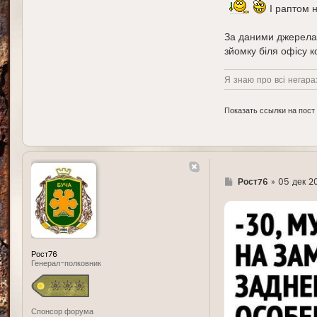
І раптом н
За даними джерела, 
зйомку біля офісу к
Я знаю про всі негараз
Показать ссылки на пост
Г
Рост76
»
05 дек 20
д
е
Рост76
Генерал-полковник
Спонсор форума