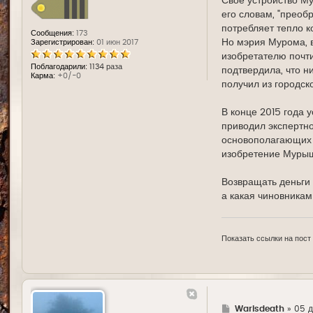
Свое устройство Му
его словам, "преобр
потребляет тепло к
Сообщения:
173
Но мэрия Мурома, в
Зарегистрирован:
01 июн 2017
изобретателю почти
Поблагодарили:
1134 раза
подтвердила, что н
Карма:
+0/-0
получил из городск
В конце 2015 года 
приводил экспертно
основополагающих п
изобретение Мурыш
Возвращать деньги 
а какая чиновникам
Показать ссылки на пост
Г
Warisdeath
»
05 д