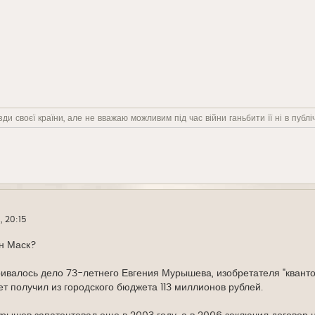
ди своєї країни, але не вважаю можливим під час війни ганьбити її ні в публіч
, 20:15
он Маск?
валось дело 73-летнего Евгения Мурышева, изобретателя "квантов
лет получил из городского бюджета 113 миллионов рублей.