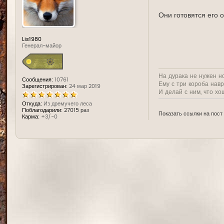
д
е
Они готовятся его 
Lis1980
Генерал-майор
На дурака не нужен н
Сообщения:
10761
Ему с три короба нав
Зарегистрирован:
24 мар 2019
И делай с ним, что хо
Откуда:
Из дремучего леса
Поблагодарили:
27015 раз
Показать ссылки на пост
Карма:
+3/-0