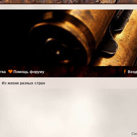
тка
Помощь форуму
Вход
ь
Из жизни разных стран
Со