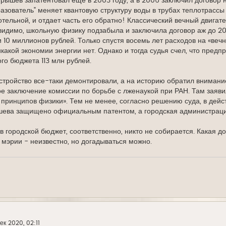
рышев запатентовал еще в 2003 году, а в 2006 заключил договор 
азователь" меняет квантовую структуру воды в трубах теплотрассы т
отельной, и отдает часть его обратно! Классический вечный двига
идимо, школьную физику подзабыла и заключила договор аж до 20
 10 миллионов рублей. Только спустя восемь лет расходов на «вечны
икакой экономии энергии нет. Однако и тогда судья счел, что предп
ого бюджета 113 млн рублей.
устройство все-таки демонтировали, а на историю обратил внимание
е заключение комиссии по борьбе с лженаукой при РАН. Там заяв
ринципов физики». Тем не менее, согласно решению суда, в действ
ева защищено официальным патентом, а городская администрация 
в городской бюджет, соответственно, никто не собирается. Какая до
 мэрии - неизвестно, но догадываться можно.
ек 2020, 02:11