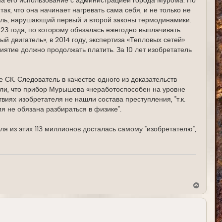
на его использование с администрацией города Мурома. По
у
ак, что она начинает нагревать сама себя, и не только не
тель, нарушающий первый и второй законы термодинамики.
23 года, по которому обязалась ежегодно выплачивать
й двигатель», в 2014 году, экспертиза «Тепловых сетей»
риятие должно продолжать платить. За 10 лет изобретатель
 СК. Следователь в качестве одного из доказательств
или, что прибор Мурышева «неработоспособен на уровне
иях изобретателя не нашли состава преступления, "т.к.
не обязана разбираться в физике".
ля из этих 113 миллионов досталась самому "изобретателю",
В
е
р
н
у
т