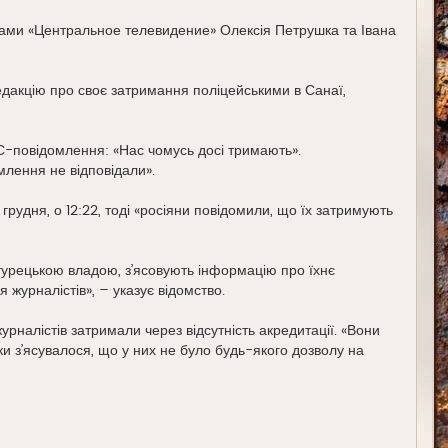
ь
с
рами «Центральное телевидение» Олексія Петрушка та Івана
я
к
н
а
едакцію про своє затримання поліцейськими в Санаї,
ч
а
л
у
МС-повідомлення: «Нас чомусь досі тримають».
омлення не відповідали».
грудня, о 12:22, тоді «росіяни повідомили, що їх затримують
з турецькою владою, з’ясовують інформацію про їхнє
журналістів», – указує відомство.
налістів затримали через відсутність акредитації. «Вони
ки з’ясувалося, що у них не було будь-якого дозволу на