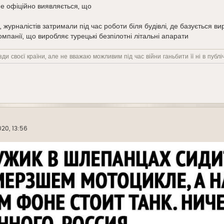
е офіційно виявляється, що
журналістів затримали під час роботи біля будівлі, де базується ви
омпанії, що виробляє турецькі безпілотні літальні апарати
ди своєї країни, але не вважаю можливим під час війни ганьбити її ні в публіч
20, 13:56