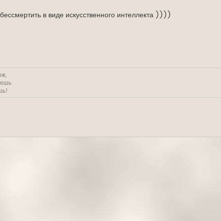
обессмертить в виде искусственного интеллекта ))))
ож,
решь
шь!