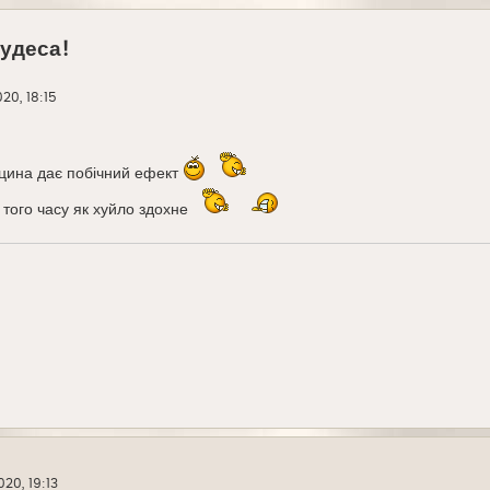
чудеса!
20, 18:15
цина дає побічний ефект
 того часу як хуйло здохне
20, 19:13