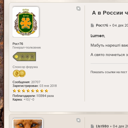
А в России 
Г
Рост76
»
04 дек 20
д
е
Lumen
,
Рост76
Мабуть нарешті вак
Генерал-полковник
А свято почнеться з
Спонсор форума
Показать ссылки на пост
Сообщения:
20707
Зарегистрирован:
03 янв 2018
Поблагодарили:
113394 раза
Карма:
+10/-0
Г
Lis1980
»
04 дек 20