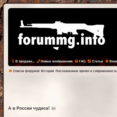
В продаже...
Новые изображения
FAQ
Статьи
Визи
Список форумов
История
Послевоенное время и современност
А в России чудеса!