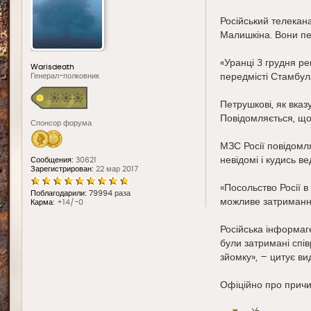
д
е
Російський телекан
Малишкіна. Вони пе
«Уранці 3 грудня р
Warisdeath
передмісті Стамбула
Генерал-полковник
Петрушкові, як вка
Повідомляється, що 
Спонсор форума
МЗС Росії повідомля
невідомі і кудись ве
Сообщения:
30621
Зарегистрирован:
22 мар 2017
«Посольство Росії в
Поблагодарили:
79994 раза
можливе затримання
Карма:
+14/-0
Російська інформаг
були затримані спів
зйомку», – цитує ви
Офіційно про причи