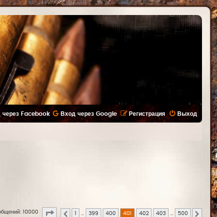
 через Facebook
Вход через Google
Регистрация
Выход
Страница
401
из
500
общений: 10000
1
…
399
400
401
402
403
…
500
Пред.
След.