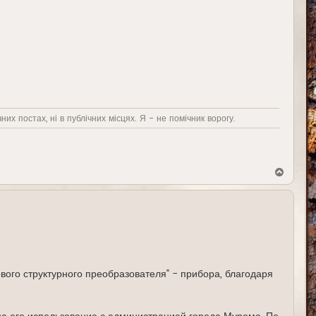
них постах, ні в публічних місцях. Я - не помічник ворогу.
В
е
р
н
у
т
ь
с
я
к
н
ого структурного преобразователя" - прибора, благодаря
а
ч
а
л