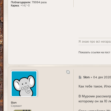
Поблагодарили:
79994 раза
Карма:
+14/-0
Я знаю про всі негараз
Показать ссылки на пост
Г
Slon
»
04 дек 2020
д
е
Как тебе такое, Ил
В Муроме рассматри
которому он за 10 
Slon
Сержант