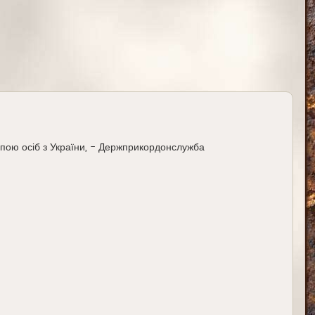
л
у
пою осіб з України, - Держприкордонслужба