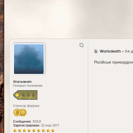
Г
Warisdeath
»
04 д
д
е
Російські прикордо
Warisdeath
Генерал-полковник
Спонсор форума
Сообщения:
30621
Зарегистрирован:
22 мар 2017