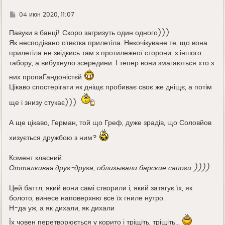
Г
04 июн 2020, 11:07
д
е
Павуки в банці! Скоро загризуть один одного)))
Як несподівано отвєтка прилетіла. Некочікуване те, що вона
прилетіла не звідкись там з протилежної сторони, з іншого
табору, а вибухнуло зсередини. І тепер вони змагаються хто з
них пропаГандоністєй
Цікаво спостерігати як дніщє пробиває своє же дніщє, а потім
ще і знизу стукає)))
А ще цікаво, Герман, той що Греф, дуже зрадів, що Соловйов
хизується дружбою з ним?
Комент класний:
Отталкивая друг-друга, облизывали барские сапоги ))))
Цей баттл, який вони самі створили і, який затягує їх, як
болото, винесе наповерхню все їх гниле нутро.
Н-да уж, а як дихали, як дихали
Їх човен перетворюється у корито і тріщіть, тріщіть...