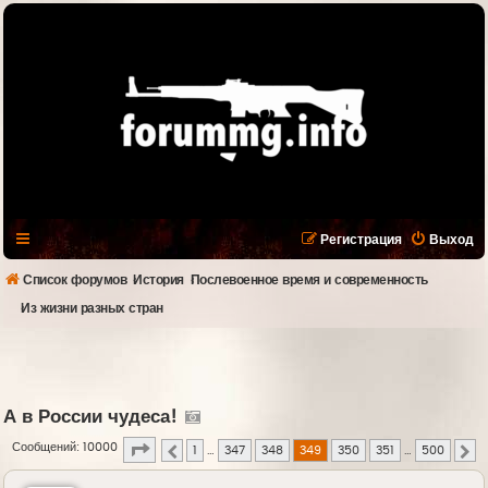
Регистрация
Выход
Список форумов
История
Послевоенное время и современность
Из жизни разных стран
А в России чудеса!
Страница
349
из
500
Сообщений: 10000
1
…
347
348
349
350
351
…
500
Пред.
С