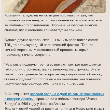
Компания-владелец емкости для топлива считает, что
причиной произошедшего стало таяние вечной мерзлоты из-
за глобального потепления. Впрочем, некоторые экологи
считают, что изменение климата тут ни при чем.
Однако другие экологи склонны винить работников самой
ТЭЦ, то есть заурядный человеческий фактор. "Таяние
вечной мерзлоты – естественный процесс, который
происходит очень медленно.
"Реальные подвижки грунта возникают там, где нарушаются
технологии строительства на вечномерзлых грунтах. Значит,
какие-то нарушения были при эксплуатации этого объекта", –
сказал координатор программы по экологической политике
нефтегазового сектора WWF Алексей Книжников.
В Greenpeace
назвали аварию одной из самых масштабных
в истории Арктики
, сравнив ее с гибелью танкера "Эксон
Валдиз" в 1989 году у берегов Аляски.
Экологический ущерб от разлива топлива в Норильске может