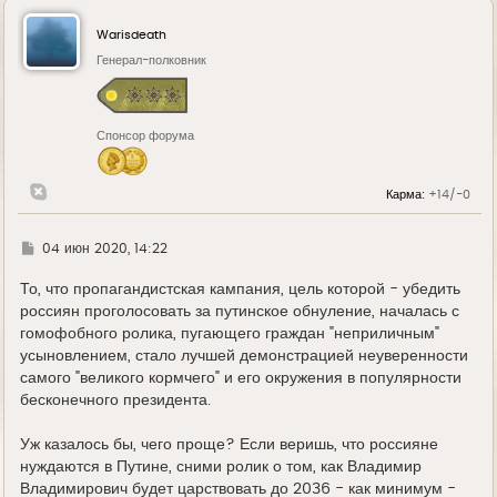
н
у
Warisdeath
т
ь
Генерал-полковник
с
я
к
н
Спонсор форума
а
ч
а
л
Карма:
+14/-0
у
Г
04 июн 2020, 14:22
д
е
То, что пропагандистская кампания, цель которой - убедить
россиян проголосовать за путинское обнуление, началась с
гомофобного ролика, пугающего граждан "неприличным"
усыновлением, стало лучшей демонстрацией неуверенности
самого "великого кормчего" и его окружения в популярности
бесконечного президента.
Уж казалось бы, чего проще? Если веришь, что россияне
нуждаются в Путине, сними ролик о том, как Владимир
Владимирович будет царствовать до 2036 - как минимум -