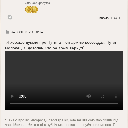
Спонсор форума
а
ч
а
л
Карма:
+14/-0
у
Г
04 июн 2020, 01:24
д
е
"Я хорошо думаю про Путина - он армию воссоздал. Путин -
молодец. Я доволен, что он Крым вернул"
Я знаю про всі негаразди своєї країни, але не вважаю можливим під
час війни ганьбити її ні в публічних постах, ні в публічних місцях. Я -