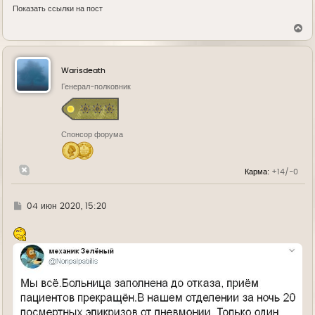
Показать ссылки на пост
В
е
р
н
у
Warisdeath
т
ь
Генерал-полковник
с
я
к
н
Спонсор форума
а
ч
а
л
Карма:
+14/-0
у
Г
04 июн 2020, 15:20
д
е