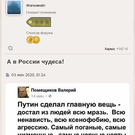
Warisdeath
Генерал-полковник
Спонсор форума
Карма:
+14/-0
А в России чудеса!
Г
03 июн 2020, 01:24
д
е