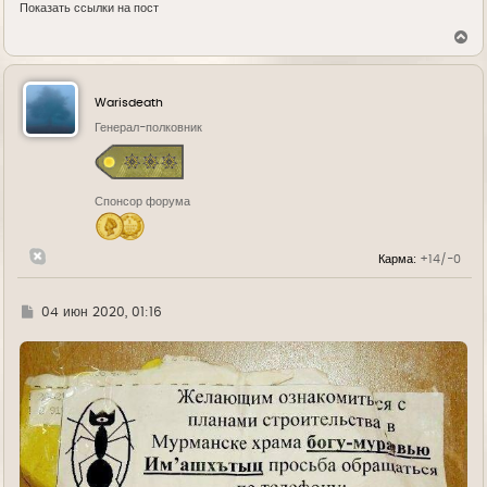
Показать ссылки на пост
В
е
р
н
у
Warisdeath
т
ь
Генерал-полковник
с
я
к
н
Спонсор форума
а
ч
а
л
Карма:
+14/-0
у
Г
04 июн 2020, 01:16
д
е