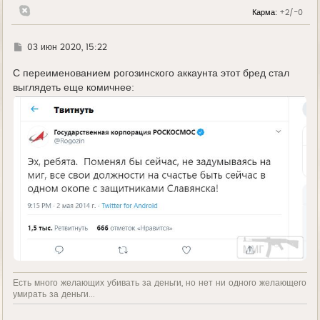
н
Карма:
+2/-0
а
ч
а
л
Г
03 июн 2020, 15:22
у
д
е
С переименованием рогозинского аккаунта этот бред стал
выглядеть еще комичнее:
Есть много желающих убивать за деньги, но нет ни одного желающего
умирать за деньги...