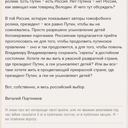
ролике. Есть Путин - есть Россия. Нет Путина - нет России,
как завещал нам товарищ Володин. И чего тут обсуждать?
В той России, которую показывают авторы гомофобного
ролика, президент - все равно Путин, чтобы вы не
сомневались. Просто разрешено усыновление детей
богомерзкими парочками. Россиянам предлагается прийти
проголосовать не для того, чтобы продолжить путинское
правление - оно и так продолжится, а для того, чтобы помочь
Владимиру Владимировичу сохранить "скрепы" в достойном
состоянии. Хотите ли вы жить в ужасной развратной стране,
где президент Путин, а геи усыновляют детей? Или вы все-
таки хотите жить в процветающей прекрасной стране, где
президент Путин, а геи не усыновляют детей?
Вот, собственно, и весь российский выбор.
Виталий Портников
Я знаю про всі негаразди своєї країни, але не вважаю можливим під
час війни ганьбити її ні в публічних постах, ні в публічних місцях. Я -
не помічник ворогу.