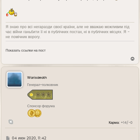
Я знаю про всі негаразди своєї країни, але не вважаю можливим під
час війни ганьбити її ні в публічних постах, ні в публічних місцях. Я -
не помічник ворогу.
Показать ссылки на пост
В
е
р
н
у
Warisdeath
т
ь
Генерал-полковник
с
я
к
н
Спонсор форума
а
ч
а
л
Карма:
+14/-0
у
Г
04 июн 2020, 11:42