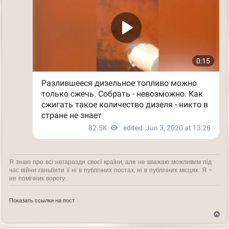
Я знаю про всі негаразди своєї країни, але не вважаю можливим під
час війни ганьбити її ні в публічних постах, ні в публічних місцях. Я -
не помічник ворогу.
Показать ссылки на пост
В
е
р