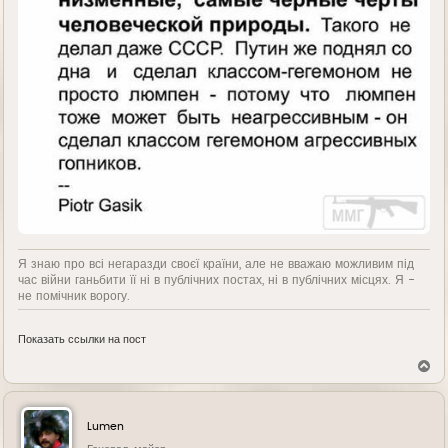
Я знаю про всі негаразди своєї країни, але не вважаю можливим під
час війни ганьбити її ні в публічних постах, ні в публічних місцях. Я -
не помічник ворогу.
Показать ссылки на пост
В
е
р
н
у
Lumen
т