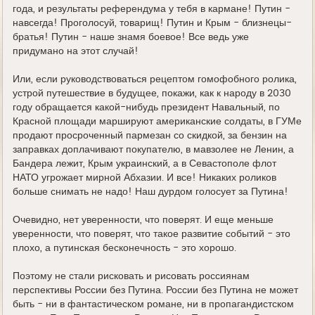
года, и результаты референдума у тебя в кармане! Путин -
навсегда! Проголосуй, товарищ! Путин и Крым - близнецы-
братья! Путин - наше знамя боевое! Все ведь уже
придумано на этот случай!
Или, если руководствоваться рецептом гомофобного ролика,
устрой путешествие в будущее, покажи, как к народу в 2030
году обращается какой-нибудь президент Навальный, по
Красной площади маршируют американские солдаты, в ГУМе
продают просроченный пармезан со скидкой, за бензин на
заправках доплачивают покупателю, в мавзолее не Ленин, а
Бандера лежит, Крым украинский, а в Севастополе флот
НАТО угрожает мирной Абхазии. И все! Никаких роликов
больше снимать не надо! Наш дурдом голосует за Путина!
Очевидно, нет уверенности, что поверят. И еще меньше
уверенности, что поверят, что такое развитие событий - это
плохо, а путинская бесконечность - это хорошо.
Поэтому не стали рисковать и рисовать россиянам
перспективы России без Путина. России без Путина не может
быть - ни в фантастическом романе, ни в пропагандистском