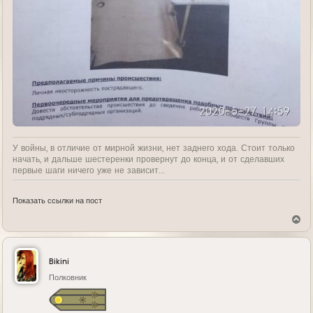
У войны, в отличие от мирной жизни, нет заднего хода. Стоит только
начать, и дальше шестеренки провернут до конца, и от сделавших
первые шаги ничего уже не зависит...
Показать ссылки на пост
В
е
р
н
у
Bikini
т
ь
Полковник
с
я
к