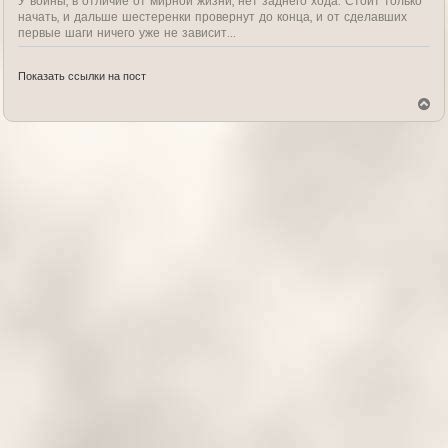
У войны, в отличие от мирной жизни, нет заднего хода. Стоит только
начать, и дальше шестеренки провернут до конца, и от сделавших
первые шаги ничего уже не зависит...
Показать ссылки на пост
В
е
р
н
у
т
ь
с
я
к
н
а
ч
а
л
у