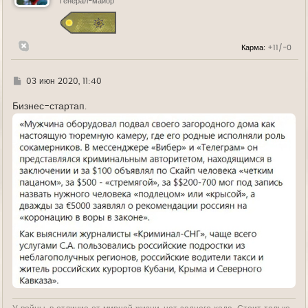
ь
Генерал-майор
с
я
к
н
Карма:
+11/-0
а
ч
а
л
Г
03 июн 2020, 11:40
у
д
е
Бизнес-стартап.