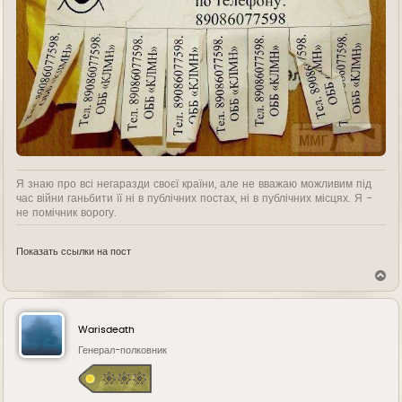
Я знаю про всі негаразди своєї країни, але не вважаю можливим під
час війни ганьбити її ні в публічних постах, ні в публічних місцях. Я -
не помічник ворогу.
Показать ссылки на пост
В
е
р
н
у
Warisdeath
т
ь
Генерал-полковник
с
я
к
н