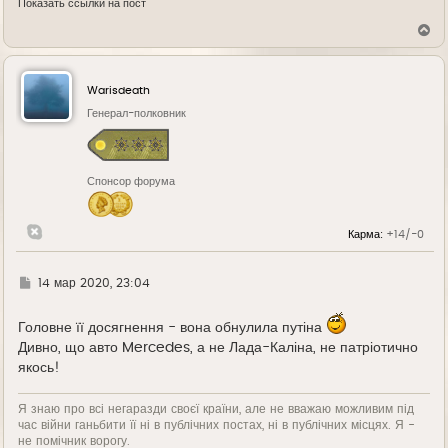
Показать ссылки на пост
В
е
р
н
у
Warisdeath
т
ь
Генерал-полковник
с
я
к
н
Спонсор форума
а
ч
а
л
Карма:
+14/-0
у
Г
14 мар 2020, 23:04
д
е
Головне її досягнення - вона обнулила путіна
Дивно, що авто Mercedes, а не Лада-Каліна, не патріотично
якось!
Я знаю про всі негаразди своєї країни, але не вважаю можливим під
час війни ганьбити її ні в публічних постах, ні в публічних місцях. Я -
не помічник ворогу.