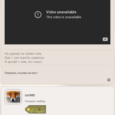
На дурака не нужен нож,
Ему с три короба наврешь
И делай с ним, что хошь!
Показать ссылки на пост
В
е
р
н
у
Lis1980
т
ь
Генерал-майор
с
я
к