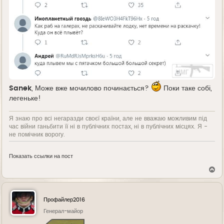
Sanek
, Може вже мочилово починається?
Поки таке собі,
легеньке!
Я знаю про всі негаразди своєї країни, але не вважаю можливим під
час війни ганьбити її ні в публічних постах, ні в публічних місцях. Я -
не помічник ворогу.
Показать ссылки на пост
В
е
р
н
у
Профайлер2016
т
ь
Генерал-майор
с