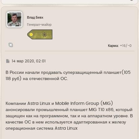
е
р
н
у
Влад Бевх
т
ь
Генерал-майор
с
я
к
н
Карма:
+16/-0
а
ч
а
л
Г
14 мар 2020, 02:01
у
д
е
В России начали продавать суперзащищенный планшет(105
118 руб) на отечественной ОС.
Компании Astra Linux и Mobile Inform Group (MIG)
анонсировали промышленный планшет MIG T10 x86, который
защищен как на программном, так и на аппаратном уровне. В
качестве ОС в нем используется адаптированная к железу
операционная система Astra Linux