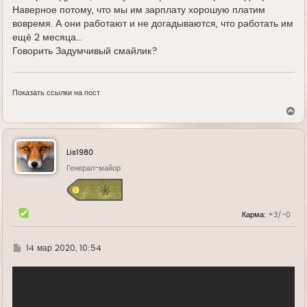
Наверное потому, что мы им зарплату хорошую платим
вовремя. А они работают и не догадываются, что работать им
ещё 2 месяца...
Говорить Задумчивый смайлик?
Показать ссылки на пост
В
е
р
н
у
Lis1980
т
ь
Генерал-майор
с
я
к
н
Карма:
+3/-0
а
ч
а
л
Г
14 мар 2020, 10:54
у
д
е