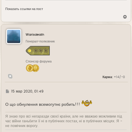
Показать ссылки на пост
В
е
р
н
у
Warisdeath
т
ь
Генерал-полковник
с
я
к
н
Спонсор форума
а
ч
а
л
Карма:
+14/-0
у
Г
15 мар 2020, 01:49
д
е
О що обнулення всемогутнє робить!!!
Я знаю про всі негаразди своєї країни, але не вважаю можливим під
час війни ганьбити її ні в публічних постах, ні в публічних місцях. Я -
не помічник ворогу.