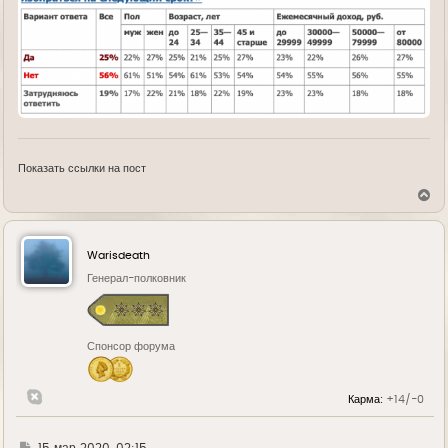
Показать ссылки на пост
В
е
р
н
у
Warisdeath
т
ь
Генерал-полковник
с
я
к
н
Спонсор форума
а
ч
а
л
Карма:
+14/-0
у
Г