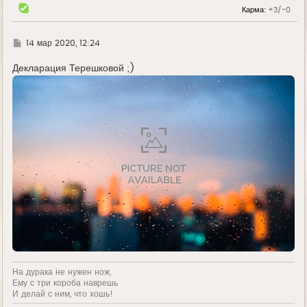
н
Карма:
+3/-0
а
ч
а
л
Г
14 мар 2020, 12:24
у
д
е
Декларация Терешковой ;)
На дурака не нужен нож,
Ему с три короба наврешь
И делай с ним, что хошь!