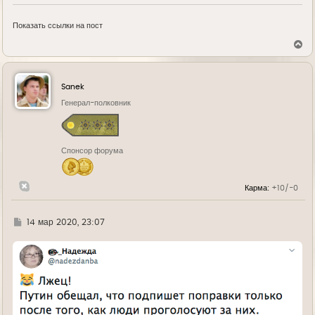
Показать ссылки на пост
В
е
р
н
у
Sanek
т
ь
Генерал-полковник
с
я
к
н
Спонсор форума
а
ч
а
л
Карма:
+10/-0
у
Г
14 мар 2020, 23:07
д
е