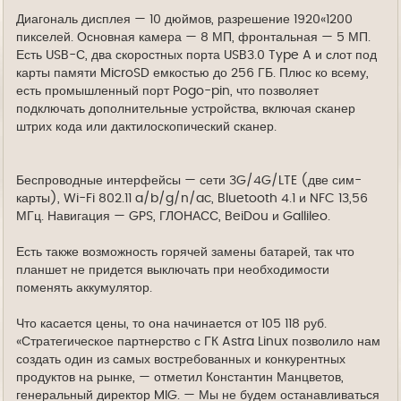
Диагональ дисплея — 10 дюймов, разрешение 1920«1200
пикселей. Основная камера — 8 МП, фронтальная — 5 МП.
Есть USB-С, два скоростных порта USB3.0 Type A и слот под
карты памяти MicroSD емкостью до 256 ГБ. Плюс ко всему,
есть промышленный порт Pogo-pin, что позволяет
подключать дополнительные устройства, включая сканер
штрих кода или дактилоскопический сканер.
Беспроводные интерфейсы — сети 3G/4G/LTE (две сим-
карты), Wi-Fi 802.11 a/b/g/n/ac, Bluetooth 4.1 и NFC 13,56
МГц. Навигация — GPS, ГЛОНАСС, BeiDou и Gallileo.
Есть также возможность горячей замены батарей, так что
планшет не придется выключать при необходимости
поменять аккумулятор.
Что касается цены, то она начинается от 105 118 руб.
«Стратегическое партнерство с ГК Astra Linux позволило нам
создать один из самых востребованных и конкурентных
продуктов на рынке, — отметил Константин Манцветов,
генеральный директор MIG. — Мы не будем останавливаться