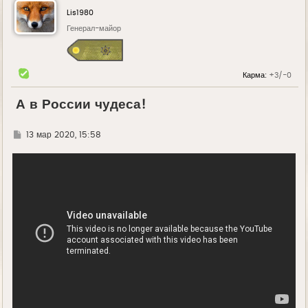
Lis1980
Генерал-майор
Карма:
+3/-0
А в России чудеса!
Г
13 мар 2020, 15:58
д
е