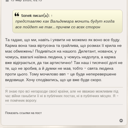
15 мар 2020, 02:15
д
е
Sanek
писал(а):
↑
представляю как Вальдемара мочить будут когда
все пойдет не так... причем со всех сторон
Та гадаю, що ми, навіть і уявити не можемо як воно все буду.
Карма вона така віртуозна та грайлива, що розмах її крила не
має обмежень! Подивіться на нашого. Дилетант, новачок, у
чомусь, взагалі наївна людина, у чомусь недолуга, а карма
вже відіграється, да так артистично! Так наш і тисячної долі не
те, що не зробив, а й думки не мав, тобто - свята людина
проти цього. Тому мочилово ввп - це буде неперевершене
видовище. Хочу сподіватись, що це вже буде скоро.
Я знаю про всі негаразди своєї країни, але не вважаю можливим під
час війни ганьбити її ні в публічних постах, ні в публічних місцях. Я -
не помічник ворогу.
Показать ссылки на пост
В
е