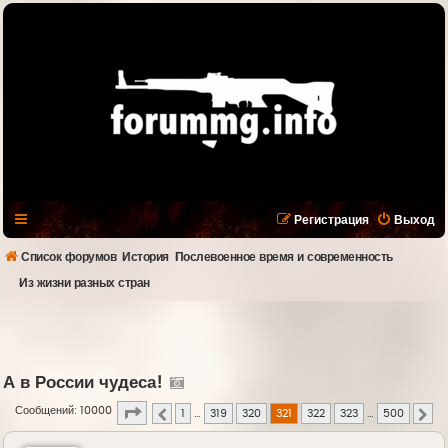
Регистрация
Выход
Список форумов
История
Послевоенное время и современность
Из жизни разных стран
А в России чудеса!
Страница
321
из
500
Сообщений: 10000
1
…
319
320
321
322
323
…
500
Пред.
Сл