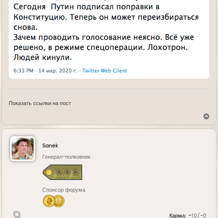
Показать ссылки на пост
В
е
р
н
у
Sanek
т
ь
Генерал-полковник
с
я
к
н
Спонсор форума
а
ч
а
л
Карма:
+10/-0