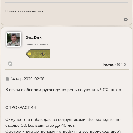
Показать ссылки на пост
В
е
р
н
у
Влад Бевх
т
ь
Генерал-майор
с
я
к
н
Карма:
+16/-0
а
ч
а
л
Г
14 мар 2020, 02:28
у
д
е
В связи с обвалом руководство решило уволить 50% штата..
СПРОКРАСТИН
Сижу вот я и наблюдаю за сотрудниками. Все молодые, не
старше 50. Большинство до 40 лет.
Смотрю и думаю, почему им пофиг на всё происходящее?