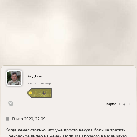
л
у
Влад Бевх
Генерал-майор
Карма:
+16/-0
Г
13 мар 2020, 22:09
д
е
Когда денег столько, что уже просто некуда больше тратить
Прекрасное видео из Чечни Полиция Грозного на Майбахах