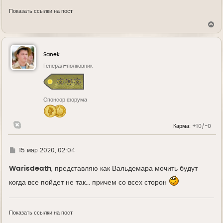
Показать ссылки на пост
В
е
р
н
у
Sanek
т
ь
Генерал-полковник
с
я
к
н
Спонсор форума
а
ч
а
л
Карма:
+10/-0
у
Г
15 мар 2020, 02:04
д
е
Warisdeath
, представляю как Вальдемара мочить будут
когда все пойдет не так... причем со всех сторон
Показать ссылки на пост