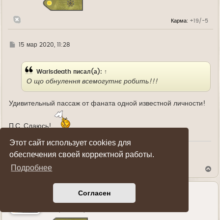
я
к
н
Карма:
+19/-5
а
ч
а
л
Г
15 мар 2020, 11:28
у
д
е
Warisdeath
писал(а):
↑
О що обнулення всемогутнє робить!!!
Удивительный пассаж от фаната одной известной личности!
П.С. Сдаюсь!
Этот сайт использует cookies для
обеспечения своей корректной работы.
Показать ссылки на пост
Подробнее
В
е
р
н
Согласен
у
Lis1980
т
ь
Генерал-майор
с