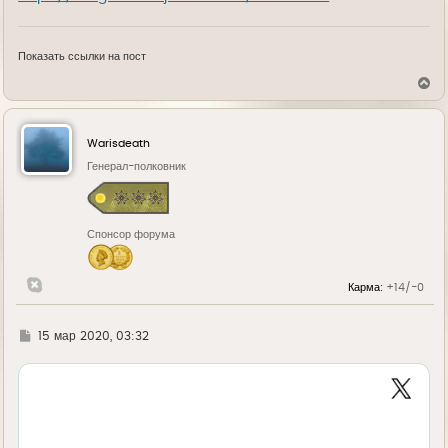
Показать ссылки на пост
В
е
р
н
у
Warisdeath
т
ь
Генерал-полковник
с
я
к
н
Спонсор форума
а
ч
а
л
Карма:
+14/-0
у
Г
15 мар 2020, 03:32
д
е