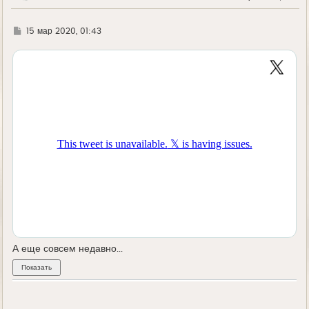
у
Г
15 мар 2020, 01:43
д
е
А еще совсем недавно...