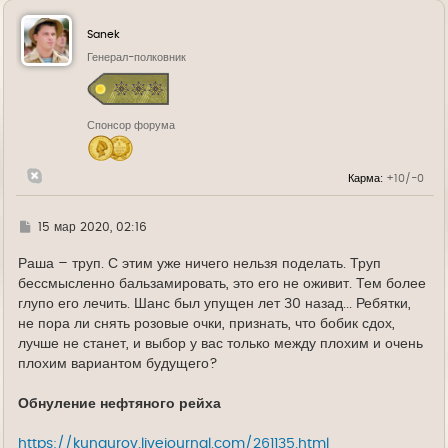
р
н
у
Sanek
т
ь
Генерал-полковник
с
я
к
н
Спонсор форума
а
ч
а
л
Карма:
+10/-0
у
Г
15 мар 2020, 02:16
д
е
Раша – труп. С этим уже ничего нельзя поделать. Труп
бессмысленно бальзамировать, это его не оживит. Тем более
глупо его лечить. Шанс был упущен лет 30 назад... Ребятки,
не пора ли снять розовые очки, признать, что бобик сдох,
лучше не станет, и выбор у вас только между плохим и очень
плохим вариантом будущего?
Обнуление нефтяного рейха
https://kungurov.livejournal.com/261135.html