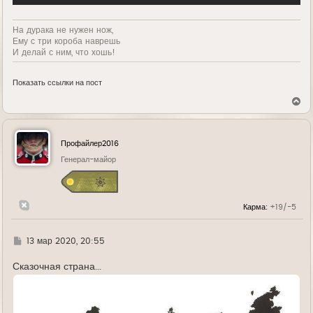
На дурака не нужен нож,
Ему с три короба наврешь
И делай с ним, что хошь!
Показать ссылки на пост
В
е
р
н
у
Профайлер2016
т
ь
Генерал-майор
с
я
к
н
Карма:
+19/-5
а
ч
а
л
Г
13 мар 2020, 20:55
у
д
е
Сказочная страна...