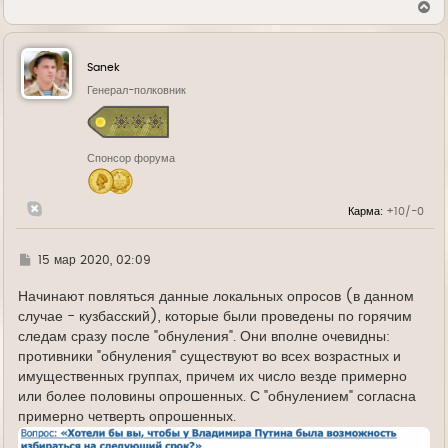
В
е
р
н
у
Sanek
т
ь
Генерал-полковник
с
я
к
н
Спонсор форума
а
ч
а
л
Карма:
+10/-0
у
Г
15 мар 2020, 02:09
д
е
Начинают повляться данные локальных опросов (в данном
случае - кузбасский), которые были проведены по горячим
следам сразу после "обнуления". Они вполне очевидны:
противники "обнуления" существуют во всех возрастных и
имущественных группах, причем их число везде примерно
или более половины опрошенных. С "обнулением" согласна
примерно четверть опрошенных.