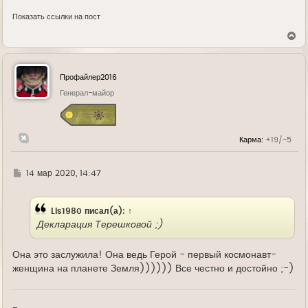
Показать ссылки на пост
В
е
р
н
у
Профайлер2016
т
ь
Генерал-майор
с
я
к
н
Карма:
+19/-5
а
ч
а
л
Г
14 мар 2020, 14:47
у
д
е
Lis1980
писал(а):
↑
Декларация Терешковой ;)
Она это заслужила! Она ведь Герой - первый космонавт-
женщина на планете Земля)))))) Все честно и достойно ;-)