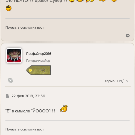
Это НЕЧТО!!! Браво! Супер!!!
Показать ссылки на пост
В
е
р
н
у
Профайлер2016
т
ь
Генерал-майор
с
я
к
н
Карма:
+19/-5
а
ч
а
л
Г
22 фев 2018, 22:56
у
д
е
"Е" в смысле "ЙОООО"!!!
Показать ссылки на пост