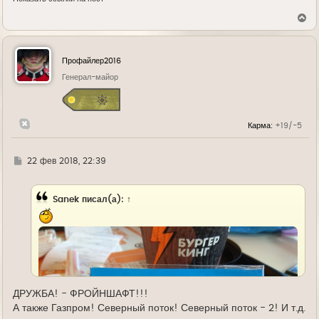
В
е
р
н
у
Профайлер2016
т
ь
Генерал-майор
с
я
к
н
Карма:
+19/-5
а
ч
а
л
Г
22 фев 2018, 22:39
у
д
е
Sanek
писал(а):
↑
ДРУЖБА! - ФРОЙНШАФТ!!!
А также Газпром! Северный поток! Северный поток - 2! И т.д.