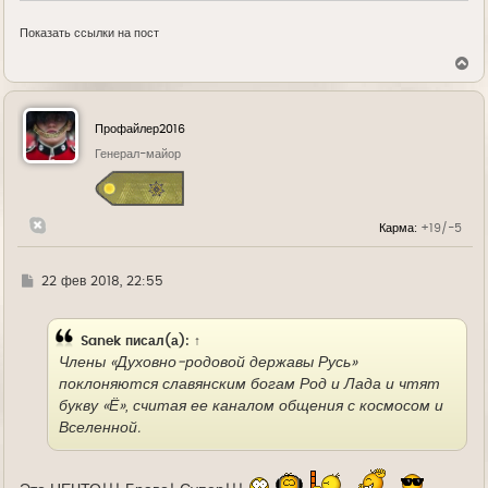
Показать ссылки на пост
В
е
р
н
у
Профайлер2016
т
ь
Генерал-майор
с
я
к
н
Карма:
+19/-5
а
ч
а
л
Г
22 фев 2018, 22:55
у
д
е
Sanek
писал(а):
↑
Члены «Духовно-родовой державы Русь»
поклоняются славянским богам Род и Лада и чтят
букву «Ё», считая ее каналом общения с космосом и
Вселенной.