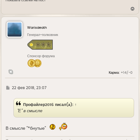
Показать ссылки на пост
В
е
р
н
у
Warisdeath
т
ь
Генерал-полковник
с
я
к
н
Спонсор форума
а
ч
а
л
Карма:
+14/-0
у
Г
22 фев 2018, 23:07
д
е
Профайлер2016
писал(а):
↑
"Е" в смысле
В смысле "*бнутые"