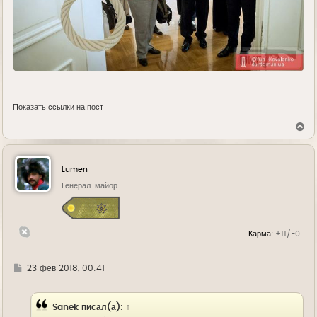
Показать ссылки на пост
В
е
р
н
у
Lumen
т
ь
Генерал-майор
с
я
к
н
Карма:
+11/-0
а
ч
а
л
Г
23 фев 2018, 00:41
у
д
е
Sanek
писал(а):
↑