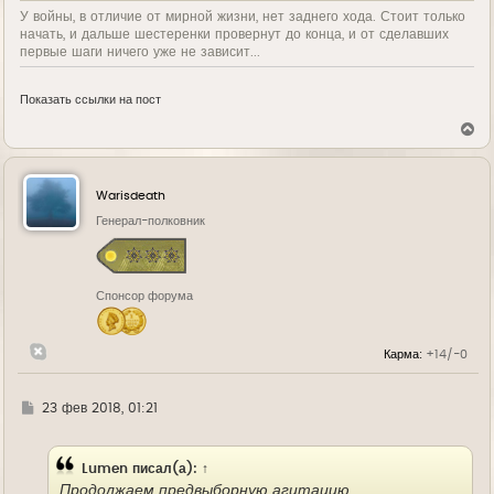
У войны, в отличие от мирной жизни, нет заднего хода. Стоит только
начать, и дальше шестеренки провернут до конца, и от сделавших
первые шаги ничего уже не зависит...
Показать ссылки на пост
В
е
р
н
у
Warisdeath
т
ь
Генерал-полковник
с
я
к
н
Спонсор форума
а
ч
а
л
Карма:
+14/-0
у
Г
23 фев 2018, 01:21
д
е
Lumen
писал(а):
↑
Продолжаем предвыборную агитацию