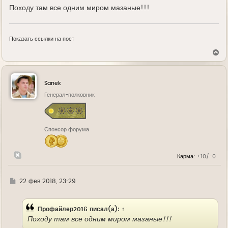
Походу там все одним миром мазаные!!!
Показать ссылки на пост
В
е
р
н
у
Sanek
т
ь
Генерал-полковник
с
я
к
н
Спонсор форума
а
ч
а
л
Карма:
+10/-0
у
Г
22 фев 2018, 23:29
д
е
Профайлер2016
писал(а):
↑
Походу там все одним миром мазаные!!!