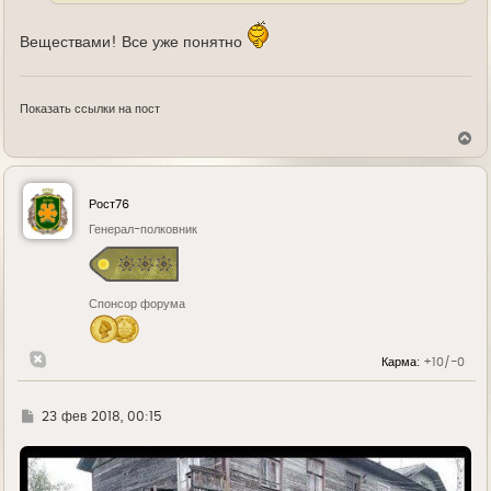
Веществами! Все уже понятно
Показать ссылки на пост
В
е
р
н
у
Рост76
т
ь
Генерал-полковник
с
я
к
н
Спонсор форума
а
ч
а
л
Карма:
+10/-0
у
Г
23 фев 2018, 00:15
д
е