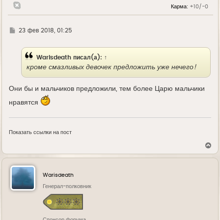
л
Карма:
+10/-0
у
Г
23 фев 2018, 01:25
д
е
Warisdeath
писал(а):
↑
кроме смазливых девочек предложить уже нечего!
Они бы и мальчиков предложили, тем более Царю мальчики
нравятся
Показать ссылки на пост
В
е
р
н
у
Warisdeath
т
ь
Генерал-полковник
с
я
к
н
Спонсор форума