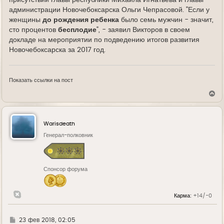
присутствии главы республики Михаила Игнатьева и главы
администрации Новочебоксарска Ольги Чепрасовой. "Если у
женщины
до рождения ребенка
было семь мужчин - значит,
сто процентов
бесплодие
", - заявил Викторов в своем
докладе на мероприятии по подведению итогов развития
Новочебоксарска за 2017 год.
Показать ссылки на пост
В
е
р
н
у
Warisdeath
т
ь
Генерал-полковник
с
я
к
н
Спонсор форума
а
ч
а
л
Карма:
+14/-0
у
Г
23 фев 2018, 02:05