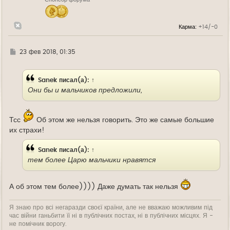
а
ч
а
л
Карма:
+14/-0
у
Г
23 фев 2018, 01:35
д
е
Sanek
писал(а):
↑
Они бы и мальчиков предложили,
Тсс
Об этом же нельзя говорить. Это же самые большие
их страхи!
Sanek
писал(а):
↑
тем более Царю мальчики нравятся
А об этом тем более)))) Даже думать так нельзя
Я знаю про всі негаразди своєї країни, але не вважаю можливим під
час війни ганьбити її ні в публічних постах, ні в публічних місцях. Я -
не помічник ворогу.