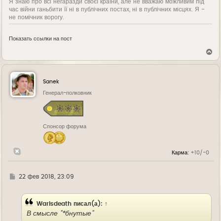
Я знаю про всі негаразди своєї країни, але не вважаю можливим під
час війни ганьбити її ні в публічних постах, ні в публічних місцях. Я -
не помічник ворогу.
Показать ссылки на пост
В
е
р
н
у
Sanek
т
ь
Генерал-полковник
с
я
к
н
Спонсор форума
а
ч
а
л
Карма:
+10/-0
у
Г
22 фев 2018, 23:09
д
е
Warisdeath
писал(а):
↑
В смысле "*бнутые"