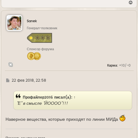
В
е
р
н
у
Sanek
т
ь
Генерал-полковник
с
я
к
н
Спонсор форума
а
ч
а
л
Карма:
+10/-0
у
Г
22 фев 2018, 22:58
д
е
Профайлер2016
писал(а):
↑
"Е" в смысле "ЙОООО"!!!
Наверное вещества, которые приходят по линии МИДа