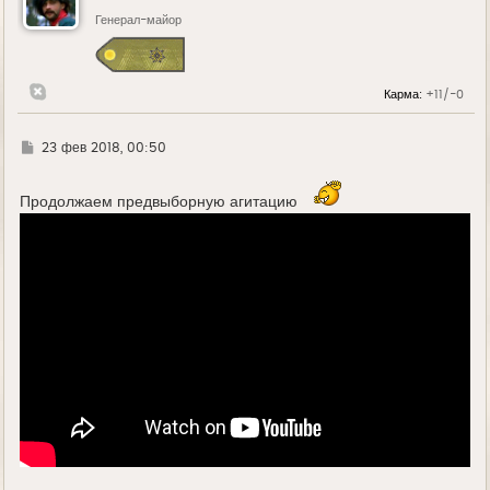
т
ь
Генерал-майор
с
я
к
н
Карма:
+11/-0
а
ч
а
л
Г
23 фев 2018, 00:50
у
д
е
Продолжаем предвыборную агитацию