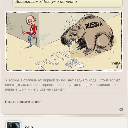
Веществами! Все уже понятно
У войны, в отличие от мирной жизни, нет заднего хода. Стоит только
начать, и дальше шестеренки провернут до конца, и от сделавших
первые шаги ничего уже не зависит...
Показать ссылки на пост
В
е
р
н
у
Lumen