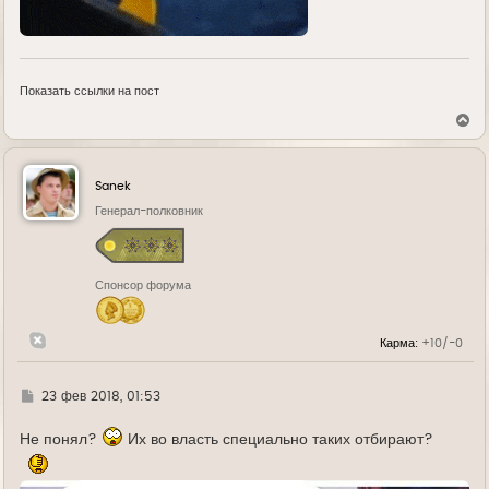
Показать ссылки на пост
В
е
р
н
у
Sanek
т
ь
Генерал-полковник
с
я
к
н
Спонсор форума
а
ч
а
л
Карма:
+10/-0
у
Г
23 фев 2018, 01:53
д
е
Не понял?
Их во власть специально таких отбирают?