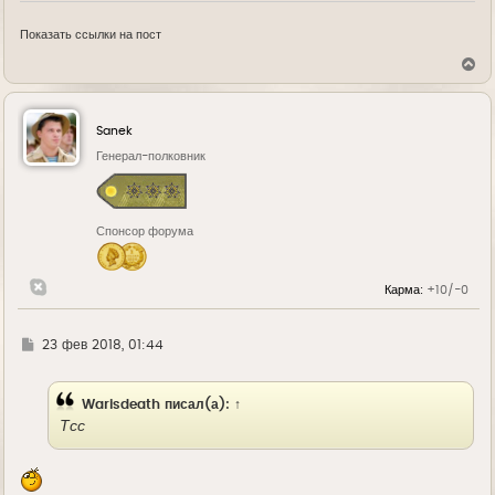
Показать ссылки на пост
В
е
р
н
у
Sanek
т
ь
Генерал-полковник
с
я
к
н
Спонсор форума
а
ч
а
л
Карма:
+10/-0
у
Г
23 фев 2018, 01:44
д
е
Warisdeath
писал(а):
↑
Тсс