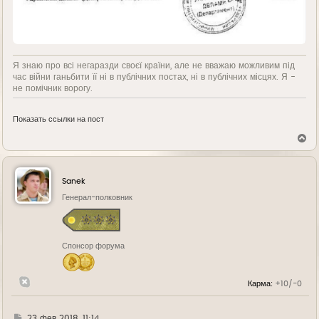
Я знаю про всі негаразди своєї країни, але не вважаю можливим під
час війни ганьбити її ні в публічних постах, ні в публічних місцях. Я -
не помічник ворогу.
Показать ссылки на пост
В
е
р
н
у
Sanek
т
ь
Генерал-полковник
с
я
к
н
Спонсор форума
а
ч
а
л
Карма:
+10/-0
у
Г
23 фев 2018, 11:14