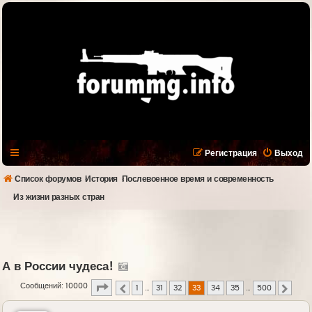
Регистрация
Выход
Список форумов
История
Послевоенное время и современность
Из жизни разных стран
А в России чудеса!
Страница
33
из
500
Сообщений: 10000
1
…
31
32
33
34
35
…
500
Пред.
След.