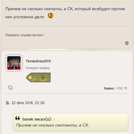
Причем не сколько сектанты, а СК, который возбудил против
них уголовное дело
Показать ссылки на пост
В
е
р
н
у
Профайлер2016
т
ь
Генерал-майор
с
я
к
н
Карма:
+19/-5
а
ч
а
л
Г
22 фев 2018, 23:28
у
д
е
Sanek
писал(а):
↑
Причем не сколько сектанты, а СК,