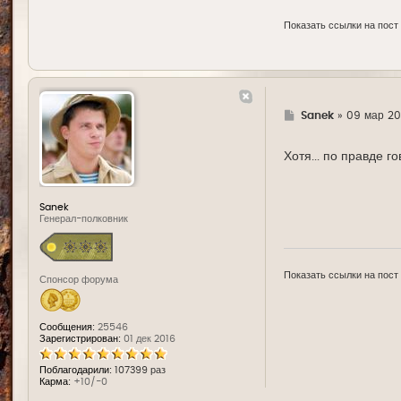
Показать ссылки на пост
Г
Sanek
»
09 мар 20
д
е
Хотя... по правде г
Sanek
Генерал-полковник
Показать ссылки на пост
Спонсор форума
Сообщения:
25546
Зарегистрирован:
01 дек 2016
Поблагодарили:
107399 раз
Карма:
+10/-0