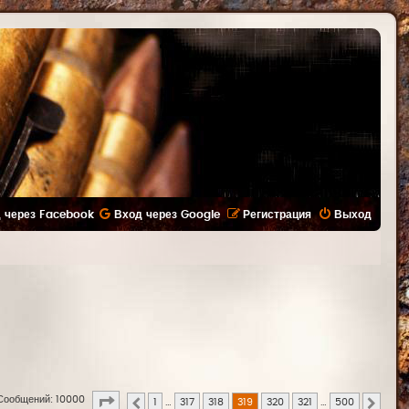
 через Facebook
Вход через Google
Регистрация
Выход
Страница
319
из
500
Сообщений: 10000
1
…
317
318
319
320
321
…
500
Пред.
След.