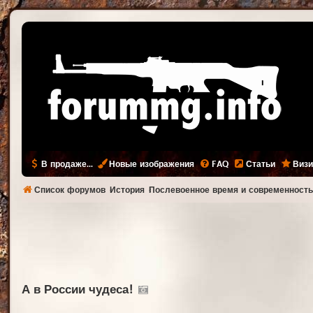
В продаже...
Новые изображения
FAQ
Статьи
Визи
Список форумов
История
Послевоенное время и современност
А в России чудеса!