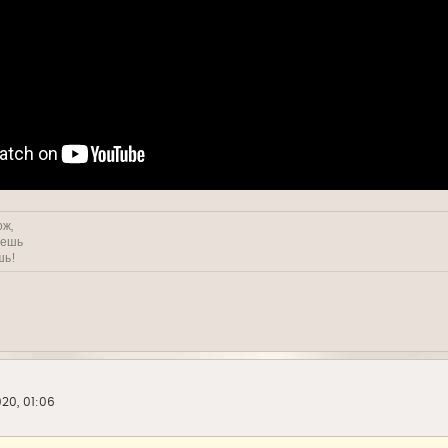
ож,
решь
шь!
20, 01:06