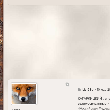
Г
Lis1980
»
10 мар 2
д
е
КАГАРЛИЦКИЙ : внут
взаимосвязанные и 
«Российская Федер