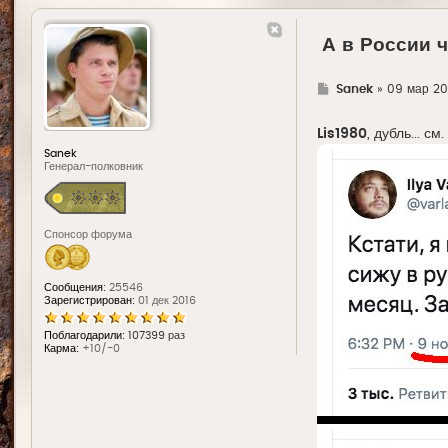
А в России 
Г
Sanek
»
09 мар 20
д
е
Lis1980
, дубль... с
Sanek
Генерал-полковник
Спонсор форума
Сообщения:
25546
Зарегистрирован:
01 дек 2016
Поблагодарили:
107399 раз
Карма:
+10/-0