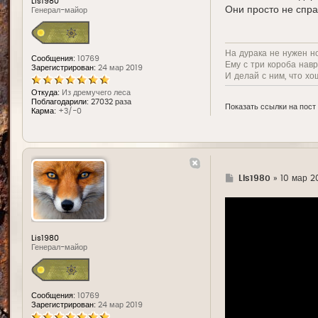
Lis1980
Они просто не спра
Генерал-майор
На дурака не нужен н
Сообщения:
10769
Ему с три короба нав
Зарегистрирован:
24 мар 2019
И делай с ним, что хо
Откуда:
Из дремучего леса
Поблагодарили:
27032 раза
Показать ссылки на пост
Карма:
+3/-0
Г
Lis1980
»
10 мар 2
д
е
Lis1980
Генерал-майор
Сообщения:
10769
Зарегистрирован:
24 мар 2019