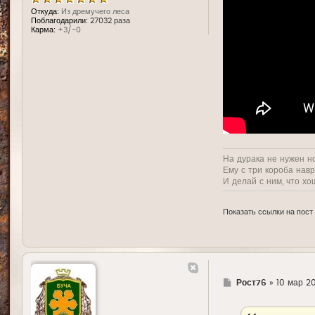
Откуда:
Из дремучего леса
Поблагодарили:
27032 раза
Карма:
+3/-0
На дурака не нужен н
Ему с три короба нав
И делай с ним, что хо
Показать ссылки на пост
Г
Рост76
»
10 мар 20
д
е