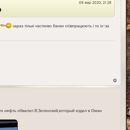
09 мар 2020, 21:28
к
н
а
ч
а
л
зараз тількі частково банки співпрацюють і то із-за
у
В
е
р
н
у
т
ь
с
что нефть обвалил В.Зеленский,который ездил в Оман
я
к
н
а
ч