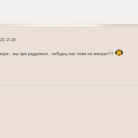
20, 21:28
оворя... мы зря радуемся... пи%дец нас тоже не минует!!!