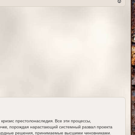
В
е
р
н
у
т
ь
с
я
к
н
а
ч
а
л
у
кризис престолонаследия. Все эти процессы,
точке, порождая нарастающий системный развал проекта
абсурдные решения, принимаемые высшими чиновниками.