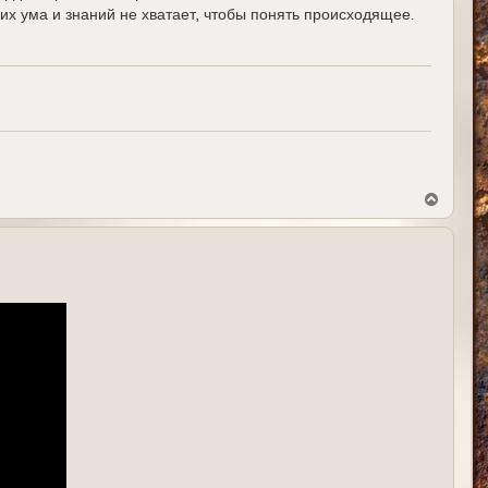
их ума и знаний не хватает, чтобы понять происходящее.
В
е
р
н
у
т
ь
с
я
к
н
а
ч
а
л
у