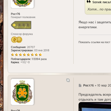
Sanek
писал
Хотя... по пр
Рост76
Генерал-полковник
Якщо нас і зацепит
енергетики.
Спонсор форума
Показать ссылки на пост
Сообщения:
20707
Зарегистрирован:
03 янв 2018
Поблагодарили:
113394 раза
Карма:
+10/-0
Г
Рост76
»
10 мар 20
д
е
Председатель всеро
отдыхать и там дог
Рост76