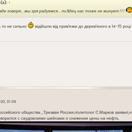
(а):
↑
авде говоря... мы зря радуемся... пи%дец нас тоже не минует!!!
ь то не сильно
відійшли від прив'язки до дерев'яного в 14-15 році
20, 01:06
ссийского общества ,,Трезвая Россия,политолог С.Марков заявил,
оворился с саудовскими шейхами о снижении цены на нефть.