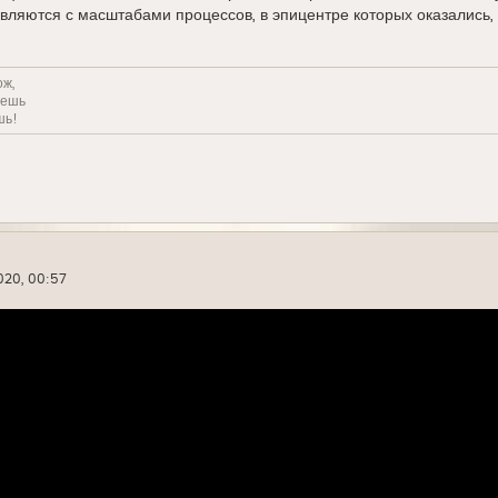
вляются с масштабами процессов, в эпицентре которых оказались, 
ож,
решь
шь!
020, 00:57