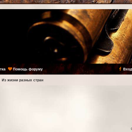
тка
Помощь форуму
Вход
ь
Из жизни разных стран