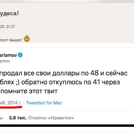
чудеса!
20, 21:27
м. пост выше!