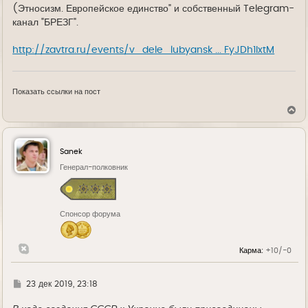
(Этносизм. Европейское единство" и собственный Telegram-
канал "БРЕЗГ".
http://zavtra.ru/events/v_dele_lubyansk ... FyJDh1IxtM
Показать ссылки на пост
В
е
р
н
у
Sanek
т
ь
Генерал-полковник
с
я
к
н
Спонсор форума
а
ч
а
л
Карма:
+10/-0
у
Г
23 дек 2019, 23:18
д
е