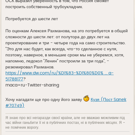
ОСК выразил уверенность в том, что Россия сможет
построить собственный трубоукладчик.
Потребуется до шести лет
По оценкам Алексея Рахманова, на это потребуется в общей
сложности до шести лет: от полутора до двух лет на
проектирование и три - четыре года на само строительство.
"Это для нас будет, как всегда, что-то сделанное с нуля,
поэтому, наверное, в меньшие сроки мы не уберемся, хотя,
напомню, ледокол "Ленин" построили за три года", -
резюмировал Рахманов.
https://www.dw.com/ru/%D1%83-%D1%80%D0% ... a-
51788177
?
maca=ru-Twitter-sharing
Хочу нагадати ще про одну його заяву
Кузя (Пост Sanek
#70749)
Я знаю про всі негаразди своєї країни, але не вважаю можливим під
час війни ганьбити її ні в публічних постах, ні в публічних місцях. Я -
не помічник ворогу.