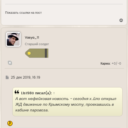
Показать ссылки на пост
В
е
р
н
у
Vasya_11
т
ь
Старший солдат
с
я
к
н
Карма:
+0/-0
а
ч
а
л
Г
25 дек 2019, 16:19
у
д
е
Lis1980
писал(а):
↑
А вот нефейковая новость - сегодня х..йло открыл
ЖД движение по Крымскому мосту, проехавшись в
кабине паровоза.