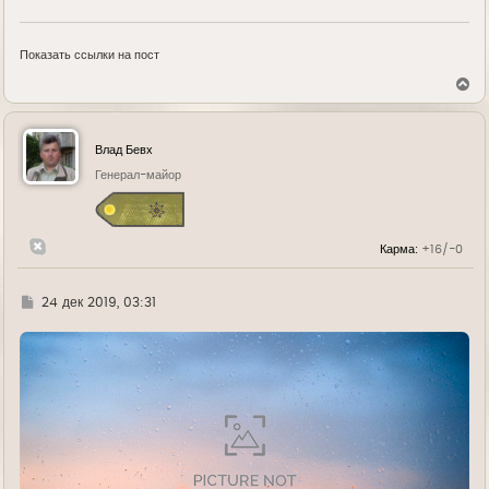
Показать ссылки на пост
В
е
р
н
у
Влад Бевх
т
ь
Генерал-майор
с
я
к
н
Карма:
+16/-0
а
ч
а
л
Г
24 дек 2019, 03:31
у
д
е