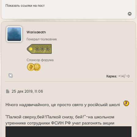
Показать ссылки на пост
В
е
р
н
у
Warisdeath
т
ь
Генерал-полковник
с
я
к
н
Спонсор форума
а
ч
а
л
Карма:
+14/-0
у
Г
25 дек 2019, 11:06
д
е
Нічого надзвичайного, це просто свято у російській школі
"Палкой сверху,бей!Палкой снизу, бей!"-на школьном
утреннике сотрудники ФСИН РФ учат разгонять акции