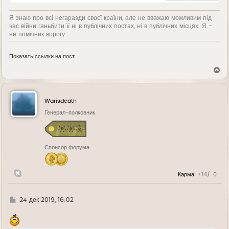
Я знаю про всі негаразди своєї країни, але не вважаю можливим під
час війни ганьбити її ні в публічних постах, ні в публічних місцях. Я -
не помічник ворогу.
Показать ссылки на пост
В
е
р
н
у
Warisdeath
т
ь
Генерал-полковник
с
я
к
н
Спонсор форума
а
ч
а
л
Карма:
+14/-0
у
Г
24 дек 2019, 16:02
д
е