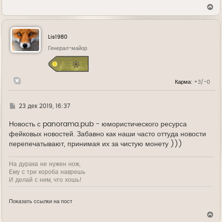
В
е
р
н
у
Lis1980
т
ь
Генерал-майор
с
я
к
н
Карма:
+3/-0
а
ч
а
л
Г
23 дек 2019, 16:37
у
д
е
Новость с panorama.pub - юмористического ресурса
фейковых новостей. Забавно как наши часто оттуда новости
перепечатывают, принимая их за чистую монету )))
На дурака не нужен нож,
Ему с три короба наврешь
И делай с ним, что хошь!
Показать ссылки на пост
В
е