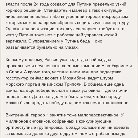
власти после 24 года создают для Путина предельно узкий
коридор решений. Стандартный маневр в такой ситуации -
либо внешняя война, либо внутренний террор, посредством
которых можно на время сбросить социальную температуру.
Однако для реализации этих двух сценариев требуется то,
чего у Путина тоже нет - работающей управленческой
вертикали. С управлением у Путина беда - оно
разваливается буквально на глазах.
Ко всему прочему, Россия уже ведет две войны, две
провальные и неуспешные военные кампании - на Украине и
в Сирии. А кроме того, частные наемники при поддержке
госструктур сейчас воюют в Мозамбике, ведут штурм
морского порта в ливийском Триполи. В общем, еще одна
война, да еще победоносная в таких условиях - дело почти
нереальное. Да и враг должен быть таким, чтобы народу
можно было продать победу над ним как нечто грандиозное.
Внутренний террор - занятие тоже малоперспективное. У
миллионов силовиков, собранных в конкурирующие
оргпреступные группировки, гораздо больше причин воевать
за кормовые делянки друг с другом, чем с ограбленным до