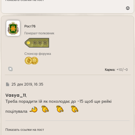
В
е
р
н
у
Рост76
т
ь
Генерал-полковник
с
я
к
н
Спонсор форума
а
ч
а
л
Карма:
+10/-0
у
Г
25 дек 2019, 16:35
д
е
Vasya_11
,
Треба порадити їй як похолодає до -15 щоб ще рейкі
поцілувала
Показать ссылки на пост