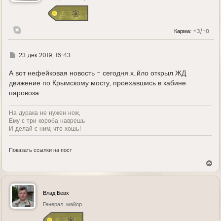
Карма:
+3/-0
Г
23 дек 2019, 16:43
д
е
А вот нефейковая новость - сегодня х..йло открыл ЖД
движение по Крымскому мосту, проехавшись в кабине
паровоза.
На дурака не нужен нож,
Ему с три короба наврешь
И делай с ним, что хошь!
Показать ссылки на пост
В
е
р
н
у
Влад Бевх
т
ь
Генерал-майор
с
я