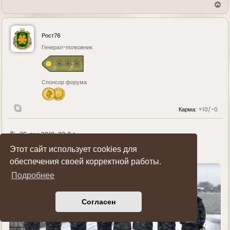
В
е
р
н
у
Рост76
т
ь
Генерал-полковник
с
я
к
н
Спонсор форума
а
ч
а
л
Карма:
+10/-0
у
Г
25 дек 2019, 22:04
д
Этот сайт использует cookies для
е
обеспечения своей корректной работы.
Подробнее
Согласен