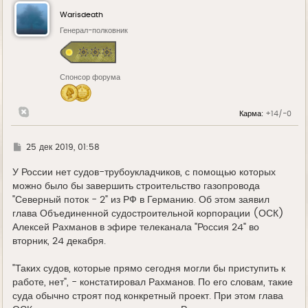
н
у
Warisdeath
т
ь
Генерал-полковник
с
я
к
н
Спонсор форума
а
ч
а
л
Карма:
+14/-0
у
Г
25 дек 2019, 01:58
д
е
У России нет судов-трубоукладчиков, с помощью которых
можно было бы завершить строительство газопровода
"Северный поток - 2" из РФ в Германию. Об этом заявил
глава Объединенной судостроительной корпорации (ОСК)
Алексей Рахманов в эфире телеканала "Россия 24" во
вторник, 24 декабря.
"Таких судов, которые прямо сегодня могли бы приступить к
работе, нет", - констатировал Рахманов. По его словам, такие
суда обычно строят под конкретный проект. При этом глава