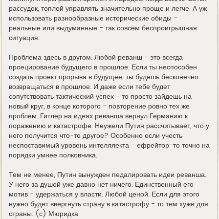
рассудок, топлой управлять значительно проще и легче. А уж
использовать разнообразные исторические обиды -
реальные или выдуманные - так совсем беспроигрышная
ситуация.
Проблема здесь в другом. Любой реванш - это всегда
проецирование будущего в прошлое. Если ты неспособен
создать проект прорыва в будущее, ты будешь бесконечно
возвращаться в прошлое. И даже если тебе будет
сопутствовать тактический успех - то просто зайдешь на
новый круг, в конце которого - повторение ровно тех же
проблем. Гитлер на идеях реванша вернул Германию к
поражению и катастрофе. Неужели Путин рассчитывает, что у
него получится что-то другое? Особенно если учесть
неспоставимый уровень интелллекта - ефрейтор-то точно на
порядки умнее полковника.
Тем не менее, Путин вынужден педалировать идеи реванша.
У него за душой уже давно нет ничего. Единственный его
мотив - удержаться у власти. Любой ценой. Если для этого
нужно будет ввергнуть страну в катастрофу - то тем хуже для
страны. (с) Мюридка