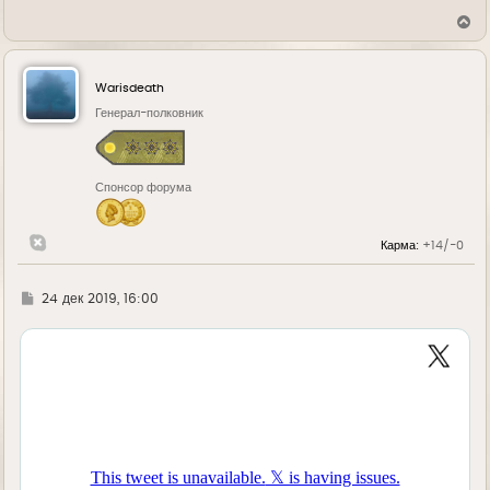
В
е
р
н
у
Warisdeath
т
ь
Генерал-полковник
с
я
к
н
Спонсор форума
а
ч
а
л
Карма:
+14/-0
у
Г
24 дек 2019, 16:00
д
е