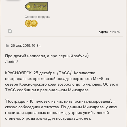
с
я
к
н
Спонсор форума
а
ч
а
л
Карма:
+14/-0
у
Г
25 дек 2019, 16:34
д
е
Про другий написали, а про перший забули)
Ловіть!
КРАСНОЯРСК, 25 декабря. /ТАСС/. Количество
пострадавших при жесткой посадке вертолета Ми-8 на
севере Красноярского края возросло до 16 человек. Об этом
ТАСС сообщили в региональном Минздраве.
"Пострадали 16 человек, из них пять госпитализированы", -
сказал собеседник агентства. По данным Минздрава, у двух
госпитализированных переломы, у троих ушибы легкой
степени. Угрозы жизни для пострадавших нет.