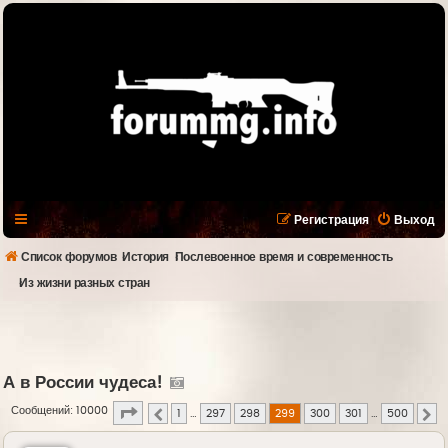
Регистрация
Выход
Список форумов
История
Послевоенное время и современность
Из жизни разных стран
А в России чудеса!
Страница
299
из
500
Сообщений: 10000
1
…
297
298
299
300
301
…
500
Пред.
С