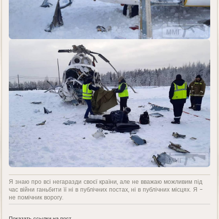
Я знаю про всі негаразди своєї країни, але не вважаю можливим під
час війни ганьбити її ні в публічних постах, ні в публічних місцях. Я -
не помічник ворогу.
Показать ссылки на пост