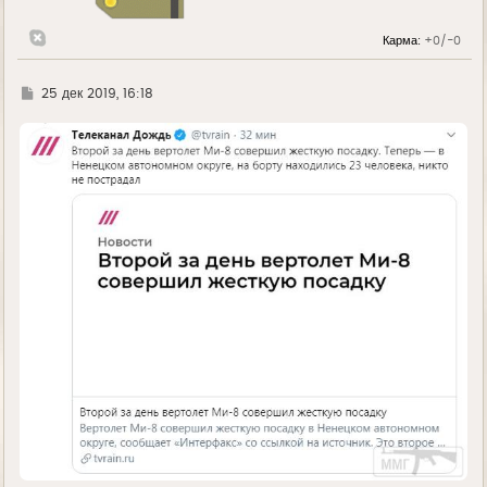
к
н
Карма:
+0/-0
а
ч
а
л
Г
25 дек 2019, 16:18
у
д
е