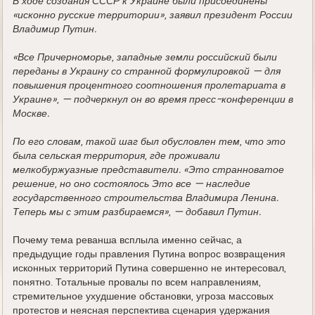
В ходе создания СССР к Украине были присоединены
«исконно русские территории», заявил президент России
Владимир Путин.
«Все Причерноморье, западные земли российский были
переданы в Украину со странной формулировкой — для
повышения процентного соотношения пролетариата в
Украине», — подчеркнул он во время пресс-конференции в
Москве.
По его словам, такой шаг был обусловлен тем, что это
была сельская территория, где проживали
мелкобуржуазные представители. «Это странноватое
решение, но оно состоялось Это все — наследие
государственного строительства Владимира Ленина.
Теперь мы с этим разбираемся», — добавил Путин.
Почему тема реванша всплыла именно сейчас, а
предыдущие годы правления Путина вопрос возвращения
исконных территорий Путина совершенно не интересовал,
понятно. Тотальные провалы по всем направлениям,
стремительное ухудшение обстановки, угроза массовых
протестов и неясная перспектива сценария удержания