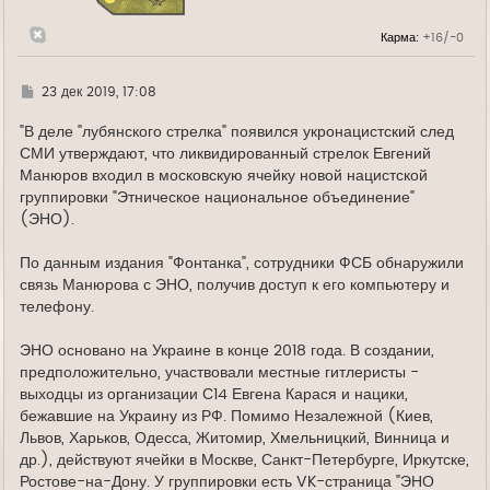
к
н
Карма:
+16/-0
а
ч
а
л
Г
23 дек 2019, 17:08
у
д
е
"В деле "лубянского стрелка" появился укронацистский след
СМИ утверждают, что ликвидированный стрелок Евгений
Манюров входил в московскую ячейку новой нацистской
группировки "Этническое национальное объединение"
(ЭНО).
По данным издания "Фонтанка", сотрудники ФСБ обнаружили
связь Манюрова с ЭНО, получив доступ к его компьютеру и
телефону.
ЭНО основано на Украине в конце 2018 года. В создании,
предположительно, участвовали местные гитлеристы -
выходцы из организации С14 Евгена Карася и нацики,
бежавшие на Украину из РФ. Помимо Незалежной (Киев,
Львов, Харьков, Одесса, Житомир, Хмельницкий, Винница и
др.), действуют ячейки в Москве, Санкт-Петербурге, Иркутске,
Ростове-на-Дону. У группировки есть VK-страница "ЭНО