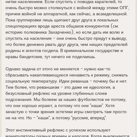
нитки населением. Если спустить с поводка карателей, то
очень быстро можно столкнуться с войной между этими ОПГ,
причем войной не аппаратной, как сейчас, а всамделишной.
Пока группировки лишь щипают друг друга в локальных
спецоперациях вроде ареста общаков конкурентов (см.
историю полковника Захарченко), но если дать им волю и
спустить на население - они очень быстро придут к выводу,
что более денежно рвать друг друга, чем нищих предателей
родины и агентов госдепа. В криминальном государстве и
нравы бандитские, тут ничего не поделаешь.
Однако задача от этого не меняется - нужно как-то
сбрасывать накапливающуюся ненависть к режиму, снижать
социальную температуру. Идеи реванша - почему бы и нет.
Тем более, что реваншизм - это даже не идеология, а
безусловный рефлекс на уровне глубинных слоев
подсознания. Мы болеем за наших футболистов не потому,
что они хорошо играют, а потому что они "наши". Хотя
зачастую с точки зрения эстетики игры смотреть там просто
не на что. Но - "наши", а потому "русские, вперед".
Этот инстинктивный рефлекс с успехом используют
манипуляторы разных времен и народов. Когда выключается