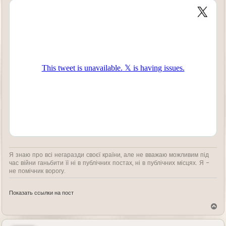
Я знаю про всі негаразди своєї країни, але не вважаю можливим під
час війни ганьбити її ні в публічних постах, ні в публічних місцях. Я -
не помічник ворогу.
Показать ссылки на пост
В
е
р