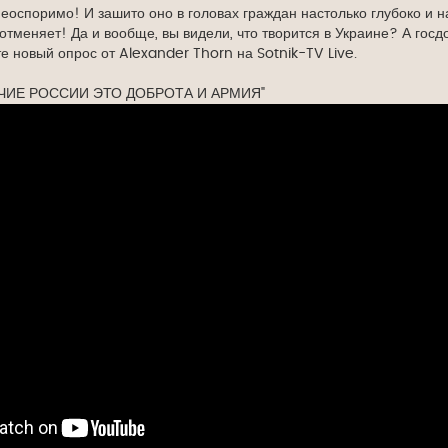
еоспоримо! И зашито оно в головах граждан настолько глубоко и н
отменяет! Да и вообще, вы видели, что творится в Украине? А гос
е новый опрос от Alexander Thorn на Sotnik-TV Live.
ЧИЕ РОССИИ ЭТО ДОБРОТА И АРМИЯ"