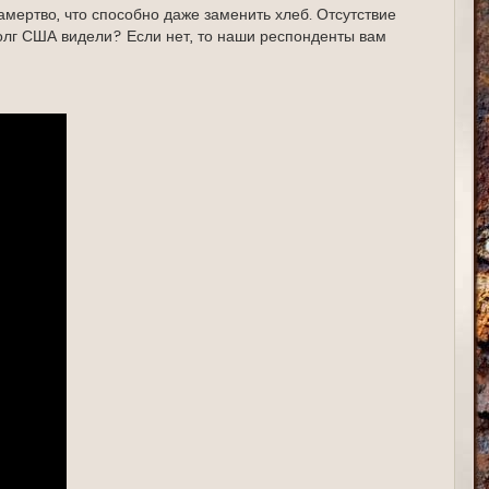
с
амертво, что способно даже заменить хлеб. Отсутствие
я
долг США видели? Если нет, то наши респонденты вам
к
н
а
ч
а
л
у