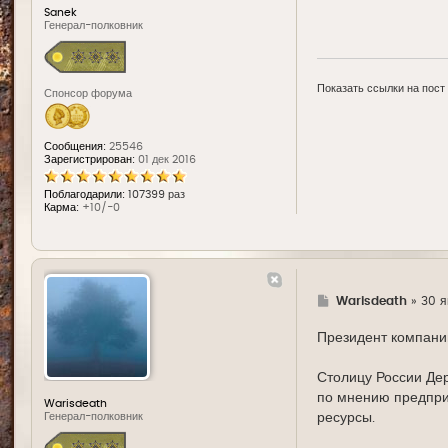
Sanek
Генерал-полковник
Показать ссылки на пост
Спонсор форума
Сообщения:
25546
Зарегистрирован:
01 дек 2016
Поблагодарили:
107399 раз
Карма:
+10/-0
Г
Warisdeath
»
30 я
д
е
Президент компани
Столицу России Дер
по мнению предприн
Warisdeath
ресурсы.
Генерал-полковник