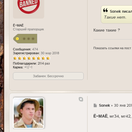
е
Sanek
писал
Такие нет.
Ё-МАЁ
Старший прапорщик
Какие такие ?
Показать ссылки на пост
Сообщения:
474
Зарегистрирован:
30 мар 2018
Поблагодарили:
2114 раз
Карма:
+1/-1
Забанен: Бессрочно
Г
Sanek
»
30 янв 201
д
е
Ё-МАЁ
, мг34, мг42