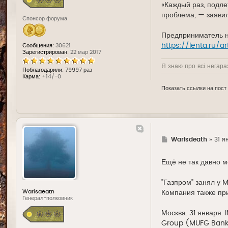
«Каждый раз, подле
проблема, — заявил
Спонсор форума
Предприниматель не
https://lenta.ru/a
Сообщения:
30621
Зарегистрирован:
22 мар 2017
Я знаю про всі негараз
Поблагодарили:
79997 раз
Карма:
+14/-0
Показать ссылки на пост
Г
Warisdeath
»
31 я
д
е
Ещё не так давно м
"Газпром" занял у M
Warisdeath
Компания также при
Генерал-полковник
Москва. 31 января.
Group (MUFG Bank, 