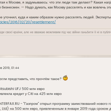
тая к Москве, я задумываюсь: что эти люди там делают? Какая нагр
 бизнесмен. — Надо думать, как Москву расселять и как вовлечь эт
 уточнил, куда и каким образом нужно расселять людей. Эксперты
rticles/2016/02/20/resettlement/
ди своєї країни, але не вважаю можливим під час війни ганьбити її ні в публіч
нв 2019, 01:44
огли представить, что прочтём такое?
itsubishi UFJ 500 млн евро
влекла кредит у Citi на 425 млн евро
 INTERFAX.RU - "Газпром" открыл программу заимствований нового го
Ltd) на 500 млн евро, привлеченным в январе 2019 года сроком д