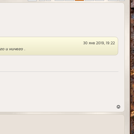
30 янв 2019, 19:22
о и ничего .
В
е
р
н
у
т
ь