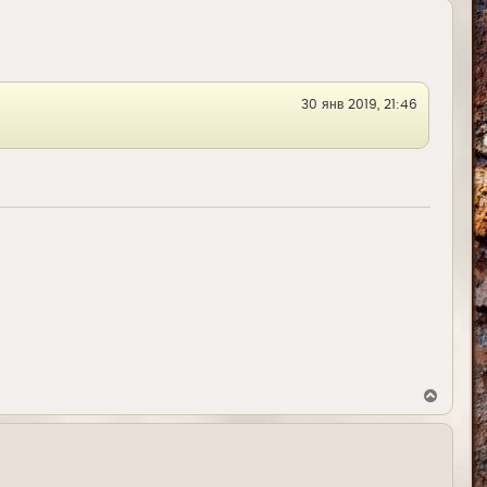
30 янв 2019, 21:46
В
е
р
н
у
т
ь