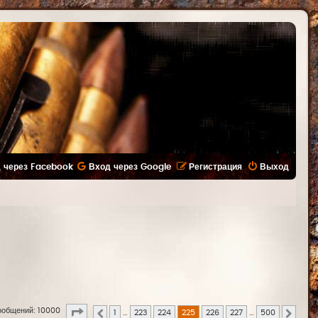
 через Facebook
Вход через Google
Регистрация
Выход
Страница
225
из
500
ообщений: 10000
1
…
223
224
225
226
227
…
500
Пред.
След.