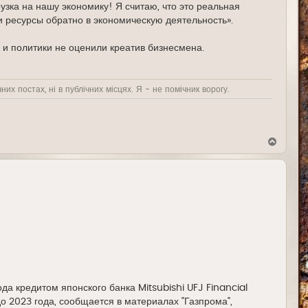
узка на нашу экономику! Я считаю, что это реальная
и ресурсы обратно в экономическую деятельность».
 и политики не оценили креатив бизнесмена.
них постах, ні в публічних місцях. Я - не помічник ворогу.
В
е
р
н
у
т
ь
с
я
к
н
а
ч
а
л
у
да кредитом японского банка Mitsubishi UFJ Financial
о 2023 года, сообщается в материалах "Газпрома",