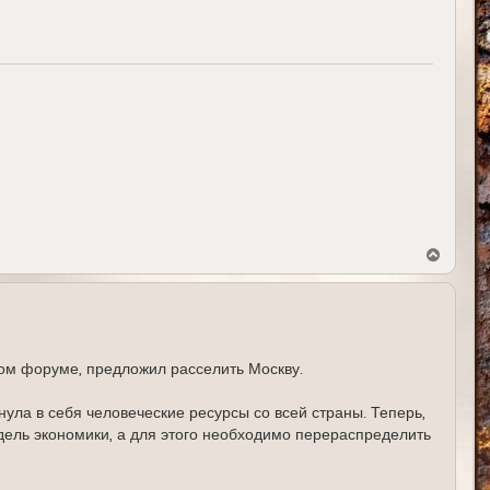
ч
а
л
у
В
е
р
н
у
т
ь
с
ом форуме, предложил расселить Москву.
я
к
н
ула в себя человеческие ресурсы со всей страны. Теперь,
а
дель экономики, а для этого необходимо перераспределить
ч
а
л
у