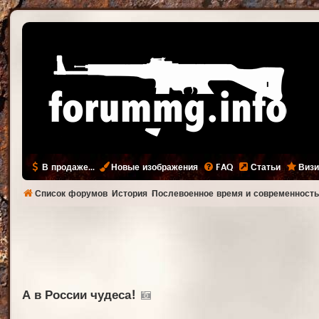
В продаже...
Новые изображения
FAQ
Статьи
Визи
Список форумов
История
Послевоенное время и современност
А в России чудеса!