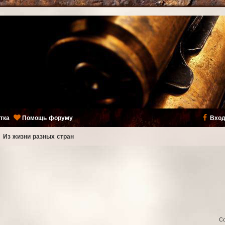
тка
Помощь форуму
Вход
ь
Из жизни разных стран
С