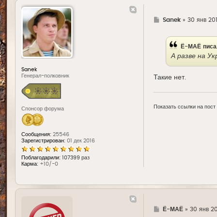
Г
Sanek
»
30 янв 201
д
е
Ё-МАЁ
писа
А разве на У
Sanek
Генерал-полковник
Такие нет.
Показать ссылки на пост
Спонсор форума
Сообщения:
25546
Зарегистрирован:
01 дек 2016
Поблагодарили:
107399 раз
Карма:
+10/-0
Г
Ё-МАЁ
»
30 янв 20
д