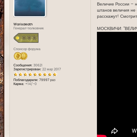
е
Величие России – н
штанов величия не 
расскажут! Смотрит
Warisdeath
МОСКВИЧИ: "ВЕЛИ
Генерал-полковник
Спонсор форума
Сообщения:
30621
Зарегистрирован:
22 мар 2017
Поблагодарили:
79997 раз
Карма:
+14/-0