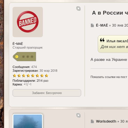
А в России 
Г
Ё-МАЁ
»
30 янв 20
д
е
Илья
писал
Ё-МАЁ
Для них нет 
Старший прапорщик
А разве на Украине
Сообщения:
474
Зарегистрирован:
30 мар 2018
Показать ссылки на пост
Поблагодарили:
2114 раз
Карма:
+1/-1
Забанен: Бессрочно
Г
Warisdeath
»
30 я
д