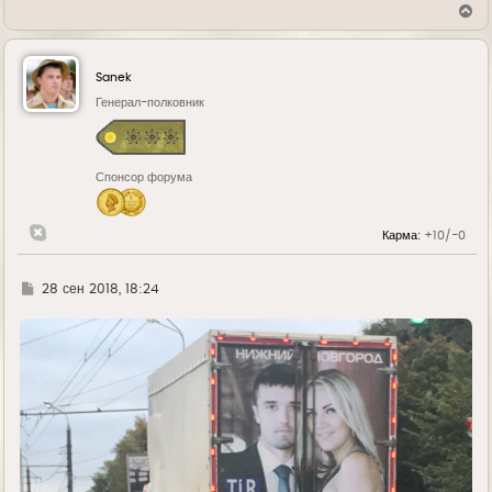
В
е
р
н
у
Sanek
т
ь
Генерал-полковник
с
я
к
н
Спонсор форума
а
ч
а
л
Карма:
+10/-0
у
Г
28 сен 2018, 18:24
д
е