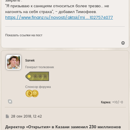
закрыть".
"Я призываю к санкциям относиться более трезво... не
нагонять на себя страха", - добавил Тимофеев.
https://www.finanz.ru/novosti/aktsii/mi ... 1027574077
Показать ссылки на пост
В
е
р
н
у
Sanek
т
ь
Генерал-полковник
с
я
к
н
Спонсор форума
а
ч
а
л
Карма:
+10/-0
у
Г
28 сен 2018, 12:42
д
е
Директор «Открытия» в Казани заменил 230 миллионов