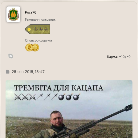
р
н
у
Рост76
т
ь
Генерал-полковник
с
я
к
н
Спонсор форума
а
ч
а
л
Карма:
+10/-0
у
Г
28 сен 2018, 18:47
д
е