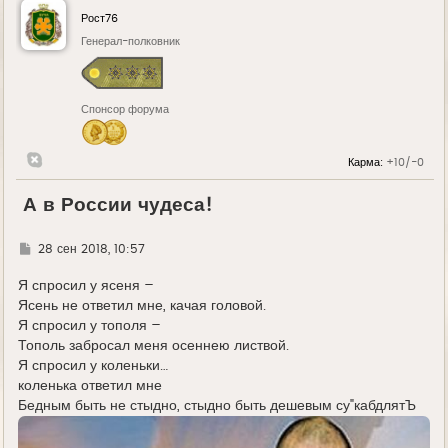
Рост76
Генерал-полковник
Спонсор форума
Карма:
+10/-0
А в России чудеса!
Г
28 сен 2018, 10:57
д
е
Я спросил у ясеня –
Ясень не ответил мне, качая головой.
Я спросил у тополя –
Тополь забросал меня осеннею листвой.
Я спросил у коленьки…
коленька ответил мне
Бедным быть не стыдно, стыдно быть дешевым су"кабдлятЪ