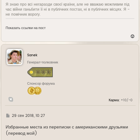
Я знаю про всі негаразди своєї країни, але не вважаю можливим під
час війни ганьбити її ні в публічних постах, ні в публічних місцях. Я -
не помічник ворогу.
Показать ссылки на пост
В
е
р
н
у
Sanek
т
ь
Генерал-полковник
с
я
к
н
Спонсор форума
а
ч
а
л
Карма:
+10/-0
у
Г
29 сен 2018, 10:27
д
е
Избранные места из переписки с американскими друзьями
(перевод мой)