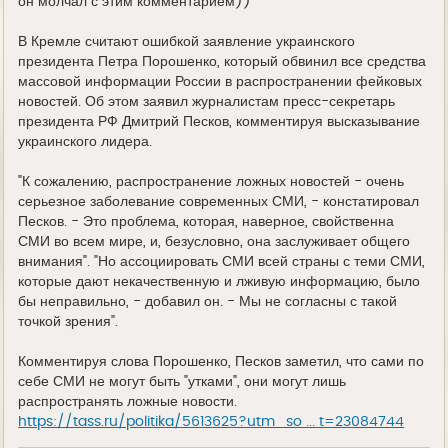
он молчал с этим комментарием))
В Кремле считают ошибкой заявление украинского
президента Петра Порошенко, который обвинил все средства
массовой информации России в распространении фейковых
новостей. Об этом заявил журналистам пресс-секретарь
президента РФ Дмитрий Песков, комментируя высказывание
украинского лидера.
"К сожалению, распространение ложных новостей - очень
серьезное заболевание современных СМИ, - констатировал
Песков. - Это проблема, которая, наверное, свойственна
СМИ во всем мире, и, безусловно, она заслуживает общего
внимания". "Но ассоциировать СМИ всей страны с теми СМИ,
которые дают некачественную и лживую информацию, было
бы неправильно, - добавил он. - Мы не согласны с такой
точкой зрения".
Комментируя слова Порошенко, Песков заметил, что сами по
себе СМИ не могут быть "утками", они могут лишь
распространять ложные новости.
https://tass.ru/politika/5613625?utm_so ... t=23084744