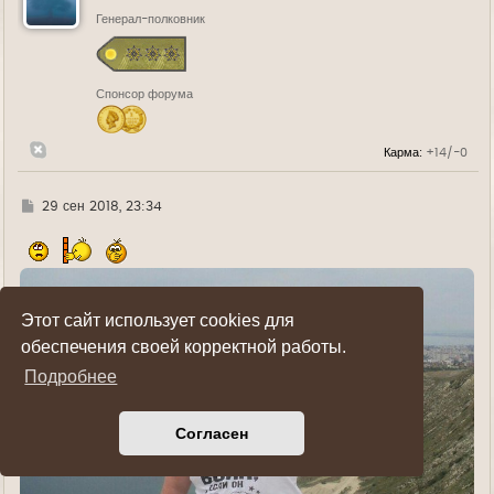
т
ь
Генерал-полковник
с
я
к
н
Спонсор форума
а
ч
а
л
Карма:
+14/-0
у
Г
29 сен 2018, 23:34
д
е
Этот сайт использует cookies для
обеспечения своей корректной работы.
Подробнее
Согласен