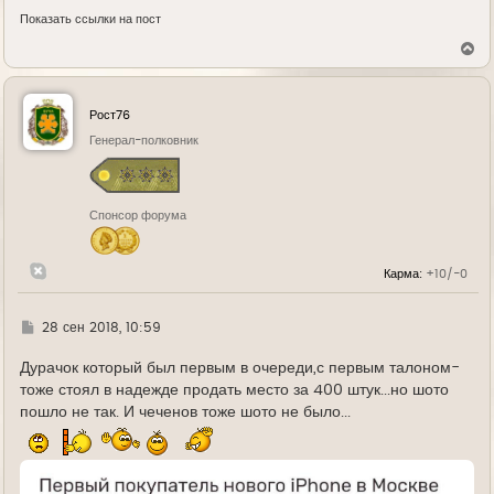
Показать ссылки на пост
В
е
р
н
у
Рост76
т
ь
Генерал-полковник
с
я
к
н
Спонсор форума
а
ч
а
л
Карма:
+10/-0
у
Г
28 сен 2018, 10:59
д
е
Дурачок который был первым в очереди,с первым талоном-
тоже стоял в надежде продать место за 400 штук...но шото
пошло не так. И чеченов тоже шото не было...