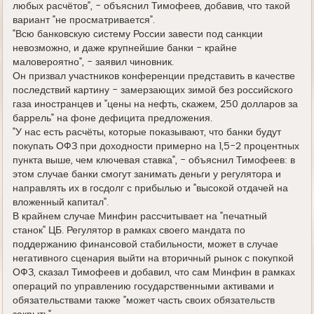
любых расчётов", - объяснил Тимофеев, добавив, что такой
вариант "не просматривается".
"Всю банковскую систему России завести под санкции
невозможно, и даже крупнейшие банки - крайне
маловероятно", - заявил чиновник.
Он призвал участников конференции представить в качестве
последствий картину - замерзающих зимой без российского
газа иностранцев и "цены на нефть, скажем, 250 долларов за
баррель" на фоне дефицита предложения.
"У нас есть расчёты, которые показывают, что банки будут
покупать ОФЗ при доходности примерно на 1,5-2 процентных
пункта выше, чем ключевая ставка", - объяснил Тимофеев: в
этом случае банки смогут занимать деньги у регулятора и
направлять их в госдолг с прибылью и "высокой отдачей на
вложенный капитал".
В крайнем случае Минфин рассчитывает на "печатный
станок" ЦБ. Регулятор в рамках своего мандата по
поддержанию финансовой стабильности, может в случае
негативного сценария выйти на вторичный рынок с покупкой
ОФЗ, сказал Тимофеев и добавил, что сам Минфин в рамках
операций по управлению государственными активами и
обязательствами также "может часть своих обязательств