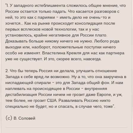
"1. У западного истеблишмента сложилось общее мнение, что
России остается только падать. Что касается разговоров с
ней, то это как с париями - иметь дело не очень-то и
хочется... Как на рынке происходит консолидация после
первых всплесков новой технологии, так и у нас
установилось, крайне негативное для России плато.
Доказывать больше никому ничего не нужно. Любого рода
выходки или, наоборот, положительные поступки ничего
особо не изменят. Властелина Кремля для нас как партнера
уже не существует. И это, скорее всего, навсегда.
2. Что бы теперь Россия ни делала, улучшить отношение
Запада к себе вряд ли возможно. Ну а то, что она закручена в
ниспадающей спирали - это для Запада общий фон. И нам
наплевать на происходящее в России - внутренняя
дестабилизация России ничем не грозит даже Европе, и уж,
тем более, не грозит США. Разваливать Россию никто
специально не будет, но и спасать, в случае чего, тоже".
(c) В. Соловей