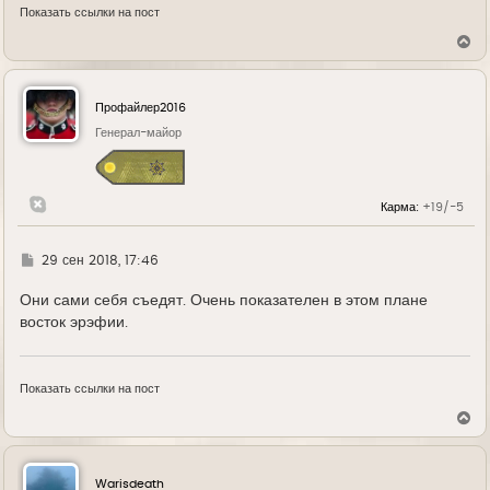
Показать ссылки на пост
В
е
р
н
у
Профайлер2016
т
ь
Генерал-майор
с
я
к
н
Карма:
+19/-5
а
ч
а
л
Г
29 сен 2018, 17:46
у
д
е
Они сами себя съедят. Очень показателен в этом плане
восток эрэфии.
Показать ссылки на пост
В
е
р
н
у
Warisdeath