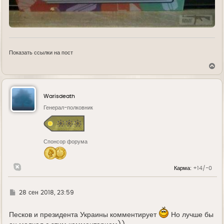
Показать ссылки на пост
В
е
р
н
у
Warisdeath
т
ь
Генерал-полковник
с
я
к
н
Спонсор форума
а
ч
а
л
Карма:
+14/-0
у
Г
28 сен 2018, 23:59
д
е
Песков и президента Украины комментирует
Но лучше бы