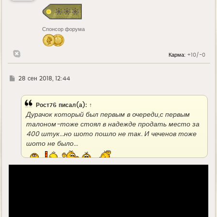
с
я
к
н
Спонсор форума
а
ч
а
л
Карма:
+10/-0
у
Г
28 сен 2018, 12:44
д
е
Рост76
писал(а):
↑
Дурачок который был первым в очереди,с первым
талоном-тоже стоял в надежде продать место за
400 штук...но шото пошло не так. И чеченов тоже
шото не было...