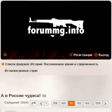
Регистрация
Выход
Список форумов
История
Послевоенное время и современность
Из жизни разных стран
А в России чудеса!
Страница
161
из
500
Сообщений: 10000
1
…
159
160
161
162
163
…
500
Пред.
Сле