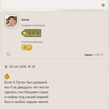
В
е
р
н
у
Sanek
т
ь
Генерал-полковник
с
я
к
н
Спонсор форума
а
ч
а
л
Карма:
+10/-0
у
Г
28 сен 2018, 18:29
д
е
Если б Путин был дояркой,
мы б за двадцать лет могли
сделать пастбищами парки
и кефир под нашей маркой
был в любом ларьке земли.