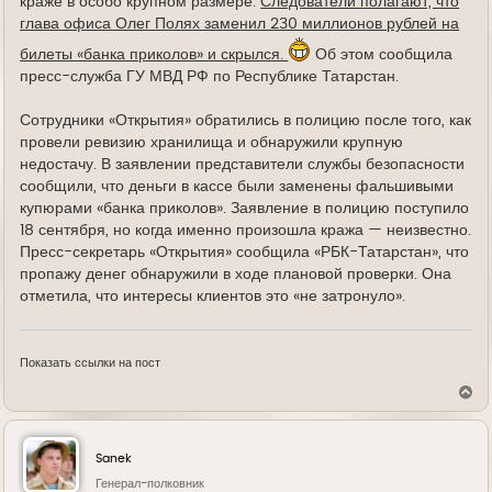
краже в особо крупном размере.
Следователи полагают, что
глава офиса Олег Полях заменил 230 миллионов рублей на
билеты «банка приколов» и скрылся.
Об этом сообщила
пресс-служба ГУ МВД РФ по Республике Татарстан.
Сотрудники «Открытия» обратились в полицию после того, как
провели ревизию хранилища и обнаружили крупную
недостачу. В заявлении представители службы безопасности
сообщили, что деньги в кассе были заменены фальшивыми
купюрами «банка приколов». Заявление в полицию поступило
18 сентября, но когда именно произошла кража — неизвестно.
Пресс-секретарь «Открытия» сообщила «РБК-Татарстан», что
пропажу денег обнаружили в ходе плановой проверки. Она
отметила, что интересы клиентов это «не затронуло».
Показать ссылки на пост
В
е
р
н
у
Sanek
т
ь
Генерал-полковник