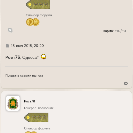
я
к
н
Спонсор форума
а
ч
а
л
Карма:
+10/-0
у
Г
18 июл 2018, 20:20
д
е
Рост76
, Одесса?
Показать ссылки на пост
В
е
р
н
у
Рост76
т
ь
Генерал-полковник
с
я
к
н
Спонсор форума
а
ч