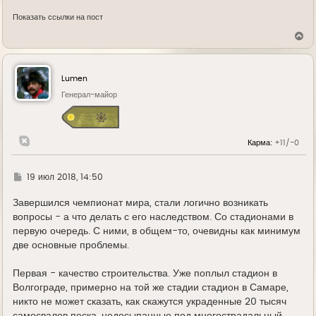
Показать ссылки на пост
В
е
р
н
у
Lumen
т
ь
Генерал-майор
с
я
к
н
Карма:
+11/-0
а
ч
а
л
Г
19 июл 2018, 14:50
у
д
е
Завершился чемпионат мира, стали логично возникать
вопросы - а что делать с его наследством. Со стадионами в
первую очередь. С ними, в общем-то, очевидны как минимум
две основные проблемы.
Первая - качество строительства. Уже поплыл стадион в
Волгограде, примерно на той же стадии стадион в Самаре,
никто не может сказать, как скажутся украденные 20 тысяч