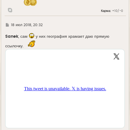
а
л
Карма:
+10/-0
у
Г
18 июл 2018, 20:32
д
е
Sanek
, сам
у них география храмает даю прямую
ссылочку.