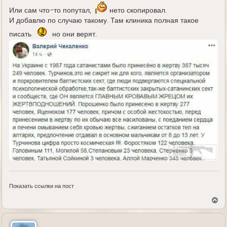
Или сам что-то попутал,
нето скопировал.
И добавлю по случаю такому. Там клиника полная такое
писать
но они верят.
Показать ссылки на пост
В
е
р
н