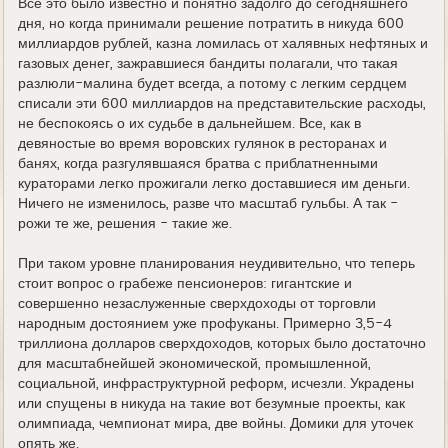
Всё это было известно и понятно задолго до сегодняшнего
дня, но когда принимали решение потратить в никуда 600
миллиардов рублей, казна ломилась от халявных нефтяных и
газовых денег, зажравшиеся бандиты полагали, что такая
разлюли-малина будет всегда, а потому с легким сердцем
списали эти 600 миллиардов на представительские расходы,
не беспокоясь о их судьбе в дальнейшем. Все, как в
девяностые во время воровских гулянок в ресторанах и
банях, когда разгулявшаяся братва с приблатненными
кураторами легко прожигали легко доставшиеся им деньги.
Ничего не изменилось, разве что масштаб гульбы. А так -
рожи те же, решения - такие же.
При таком уровне планирования неудивительно, что теперь
стоит вопрос о грабеже пенсионеров: гигантские и
совершенно незаслуженные сверхдоходы от торговли
народным достоянием уже профуканы. Примерно 3,5-4
триллиона долларов сверхдоходов, которых было достаточно
для масштабнейшей экономической, промышленной,
социальной, инфраструктурной реформ, исчезли. Украдены
или спущены в никуда на такие вот безумные проекты, как
олимпиада, чемпионат мира, две войны. Домики для уточек
опять же.