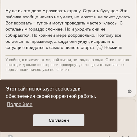
Ну не их это дело - развивать страну. Строить будущее. Эта
публика вообще ничего не умеет, не может и не хочет делать.
Вот воровать - тут они могут проводить мастер-классы. С
остальным гораздо сложнее. Но и уходить они не
собираются. По крайней мере добровольно. Поэтому всё
остается по-прежнему, а когда они уйдут, исправлять
ситуацию придется с самого низкого старта. (с) Несмиян
У войны, в отличие от мирной жизни, нет заднего хода. Стоит только
начать, и дальше шестеренки провернут до конца, и от сделавших
первые шаги ничего уже не зависит...
Показать ссылки на пост
Этот сайт использует cookies для
В
е
обеспечения своей корректной работы.
р
Подробнее
н
у
Александр Сергеевич Перижняк
т
ь
Полковник
Согласен
с
я
к
н