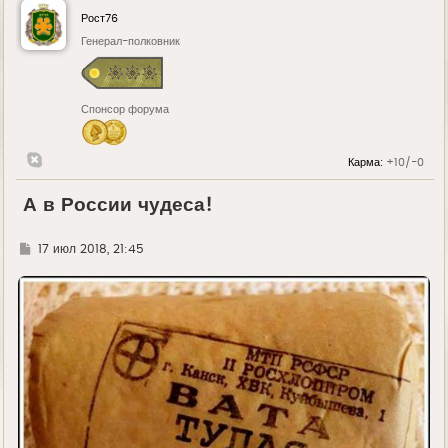
Рост76
Генерал-полковник
Спонсор форума
Карма:
+10/-0
А в России чудеса!
Г
17 июл 2018, 21:45
д
е