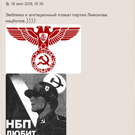
л
Г
18 июл 2018, 19:35
у
д
е
Эмблема и агитационный плакат партии Лимонова
нацболов..))))