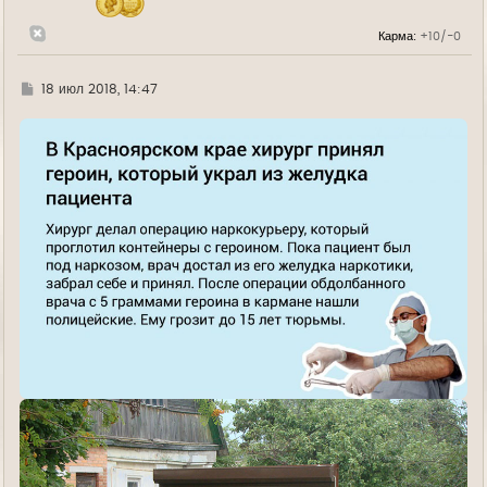
а
л
Карма:
+10/-0
у
Г
18 июл 2018, 14:47
д
е