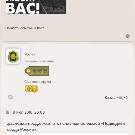
Показать ссылки на пост
В
е
р
н
у
Рост76
т
ь
Генерал-полковник
с
я
к
н
Спонсор форума
а
ч
а
л
Карма:
+10/-0
у
Г
18 июл 2018, 20:08
д
е
Краснодар продолжает этот славный флешмоб «Подводные
города России».