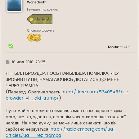
у
Warisdeath
т
ь
Генерал-полковник
с
я
к
н
Спонсор форума
а
ч
а
л
Карма:
+14/-0
у
Г
18 июл 2018, 23:25
д
е
Я – БІЛЛ БРОУДЕР. І ОСЬ НАЙБІЛЬША ПОМИЛКА, ЯКУ
ЗРОБИВ ПУТІН, НАМАГАЮЧИСЬ ДІСТАТИСЬ ДО МЕНЕ
ЧЕРЕЗ ТРАМПА
(Перевод. Оригинал здесь
http://time.com/5340545/bill-
browder-vl ... ald-trump/
)
Путін майже ніколи не вимовляє імен своїх ворогів - крім
мого, яке він, здається, останнім часом вимовляє за кожної
нагоди. На мою думку, це може лише означати, що він
серйозно нервується.
http://radiolemberg.com/ua-
articles/ua- ... rez-trampa