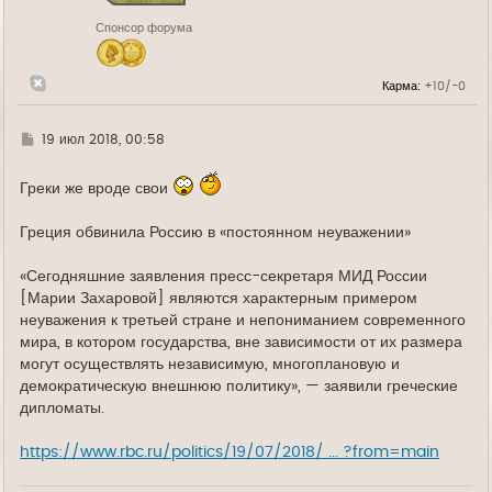
н
Спонсор форума
а
ч
а
л
Карма:
+10/-0
у
Г
19 июл 2018, 00:58
д
е
Греки же вроде свои
Греция обвинила Россию в «постоянном неуважении»
«Сегодняшние заявления пресс-секретаря МИД России
[Марии Захаровой] являются характерным примером
неуважения к третьей стране и непониманием современного
мира, в котором государства, вне зависимости от их размера
могут осуществлять независимую, многоплановую и
демократическую внешнюю политику», — заявили греческие
дипломаты.
https://www.rbc.ru/politics/19/07/2018/ ... ?from=main