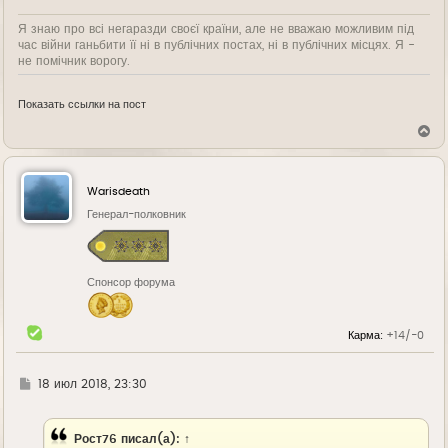
Я знаю про всі негаразди своєї країни, але не вважаю можливим під
час війни ганьбити її ні в публічних постах, ні в публічних місцях. Я -
не помічник ворогу.
Показать ссылки на пост
В
е
р
н
у
Warisdeath
т
ь
Генерал-полковник
с
я
к
н
Спонсор форума
а
ч
а
л
Карма:
+14/-0
у
Г
18 июл 2018, 23:30
д
е
Рост76
писал(а):
↑