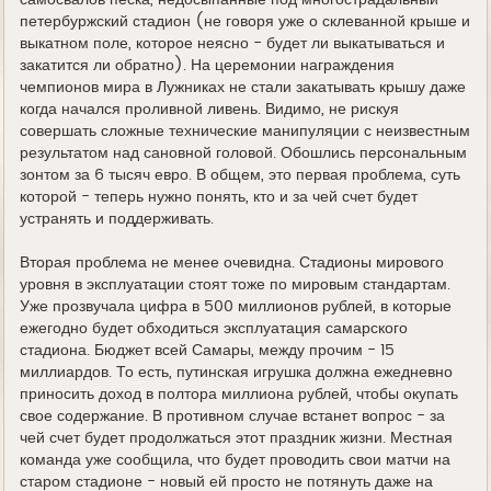
самосвалов песка, недосыпанные под многострадальный
петербуржский стадион (не говоря уже о склеванной крыше и
выкатном поле, которое неясно - будет ли выкатываться и
закатится ли обратно). На церемонии награждения
чемпионов мира в Лужниках не стали закатывать крышу даже
когда начался проливной ливень. Видимо, не рискуя
совершать сложные технические манипуляции с неизвестным
результатом над сановной головой. Обошлись персональным
зонтом за 6 тысяч евро. В общем, это первая проблема, суть
которой - теперь нужно понять, кто и за чей счет будет
устранять и поддерживать.
Вторая проблема не менее очевидна. Стадионы мирового
уровня в эксплуатации стоят тоже по мировым стандартам.
Уже прозвучала цифра в 500 миллионов рублей, в которые
ежегодно будет обходиться эксплуатация самарского
стадиона. Бюджет всей Самары, между прочим - 15
миллиардов. То есть, путинская игрушка должна ежедневно
приносить доход в полтора миллиона рублей, чтобы окупать
свое содержание. В противном случае встанет вопрос - за
чей счет будет продолжаться этот праздник жизни. Местная
команда уже сообщила, что будет проводить свои матчи на
старом стадионе - новый ей просто не потянуть даже на