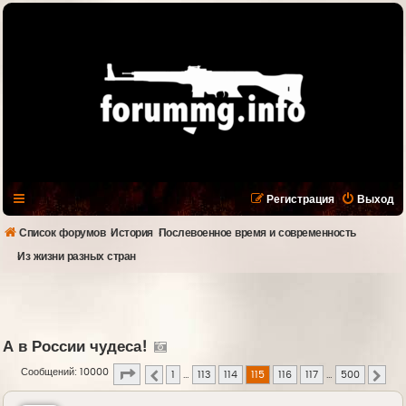
Регистрация
Выход
Список форумов
История
Послевоенное время и современность
Из жизни разных стран
А в России чудеса!
Страница
115
из
500
Сообщений: 10000
1
…
113
114
115
116
117
…
500
Пред.
След