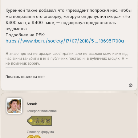
Куренной также добавил, что «президент попросил нас, чтобы
мы поправили его оговорку, которую он допустил вчера». «Не
$400 млн, а $400 тыс.», — подчеркнул представитель
ведомства.
Подробнее на РБК:
https://www.rbc.ru/society/17/07/2018/5 ... 18695f700a
Я знаю про всі негаразди своєї країни, але не вважаю можливим під
час війни ганьбити її ні в публічних постах, ні в публічних місцях. Я -
не помічник ворогу.
Показать ссылки на пост
В
е
р
н
у
Sanek
т
ь
Генерал-полковник
с
я
к
н
Спонсор форума
а
ч