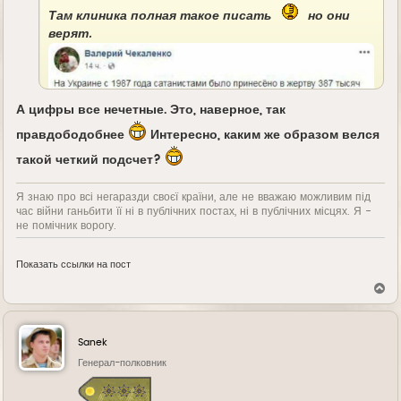
Там клиника полная такое писать
но они
верят.
А цифры все нечетные. Это, наверное, так
правдободобнее
Интересно, каким же образом велся
такой четкий подсчет?
Я знаю про всі негаразди своєї країни, але не вважаю можливим під
час війни ганьбити її ні в публічних постах, ні в публічних місцях. Я -
не помічник ворогу.
Показать ссылки на пост
В
е
р
н
у
Sanek
т
ь
Генерал-полковник
с
я
к