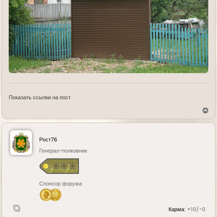
Показать ссылки на пост
В
е
р
н
у
Рост76
т
ь
Генерал-полковник
с
я
к
н
Спонсор форума
а
ч
а
л
Карма:
+10/-0
у