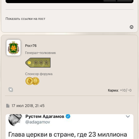
Показать ссылки на пост
В
е
р
н
у
Рост76
т
ь
Генерал-полковник
с
я
к
н
Спонсор форума
а
ч
а
л
Карма:
+10/-0
у
Г
17 июл 2018, 21:45
д
е