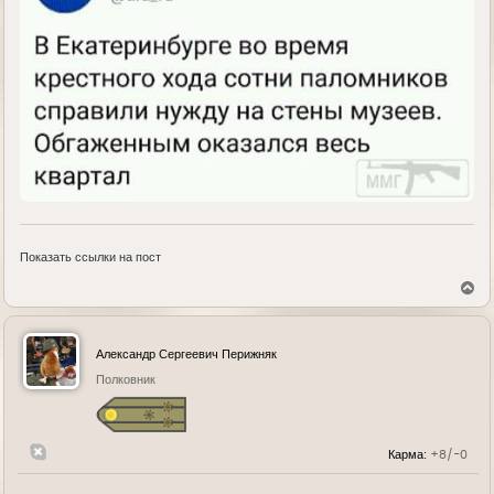
Показать ссылки на пост
В
е
р
н
у
Александр Сергеевич Перижняк
т
ь
Полковник
с
я
к
н
Карма:
+8/-0
а
ч
а