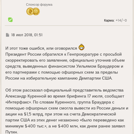
Спонсор форума
Карма:
+14/-0
Г
18 июл 2018, 01:51
д
е
И этот тоже ошибся, или оговорился
Президент России обратился к Генпрокуратуре с просьбой
скорректировать его заявление, официально уточнив объем
средств, выведенных финансистом Уильямом Браудером и
его партнерами с помощью офшорных схем за пределы
России на избирательную кампанию Демпартии США.
Об этом рассказал официальный представитель ведомства
Александр Куренной во время брифинга 17 июля, сообщает
«Интерфакс». По словам Куренного, группа Браудера с
помощью офшорных схем смогла вывести из России деньги и
акции на $1,5 млрд, при этом на счета Демократической
партии США из этих денег незаконно «было переведено как
минимум $400 тыс.», а не $400 млн, как днем ранее заявил
Путин.