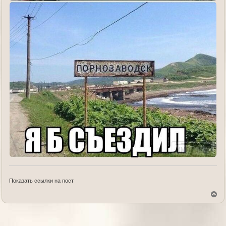
Показать ссылки на пост
В
е
р
н
у