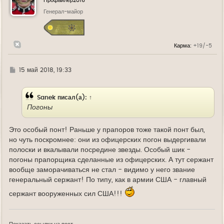
Профайлер2016
т
ь
Генерал-майор
с
я
к
н
Карма:
+19/-5
а
ч
а
л
Г
15 май 2018, 19:33
у
д
е
Sanek
писал(а):
↑
Погоны
Это особый понт! Раньше у прапоров тоже такой понт был,
но чуть поскромнее: они из офицерских погон выдергивали
полоски и вкалывали посредине звезды. Особый шик -
погоны прапорщика сделанные из офицерских. А тут сержант
вообще заморачиваться не стал - видимо у него звание
генеральный сержант! По типу, как в армии США - главный
сержант вооруженных сил США!!!