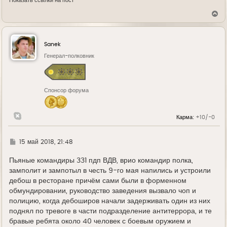
Показать ссылки на пост
В
е
р
н
у
Sanek
т
ь
Генерал-полковник
с
я
к
н
Спонсор форума
а
ч
а
л
Карма:
+10/-0
у
Г
15 май 2018, 21:48
д
е
Пьяные командиры 331 пдп ВДВ, врио командир полка,
замполит и зампотыл в честь 9-го мая напились и устроили
дебош в ресторане причём сами были в форменном
обмундировании, руководство заведения вызвало чоп и
полицию, когда дебоширов начали задерживать один из них
поднял по тревоге в части подразделение антитеррора, и те
бравые ребята около 40 человек с боевым оружием и