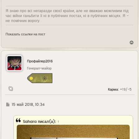
Я знаю про всі негаразди своєї країни, але не вважаю можливим під
час війни ганьбити її ні в публічних постах, ні в публічних місцях. Я -
не помічник ворогу.
Показать ссылки на пост
В
е
р
н
у
Профайлер2016
т
ь
Генерал-майор
с
я
к
н
Карма:
+19/-5
а
ч
а
л
Г
15 май 2018, 10:34
у
д
е
Sahara
писал(а):
↑