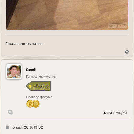
Показать ссылки на пост
В
е
р
н
у
Sanek
т
ь
Генерал-полковник
с
я
к
н
Спонсор форума
а
ч
а
л
Карма:
+10/-0
у
Г
15 май 2018, 19:02
д