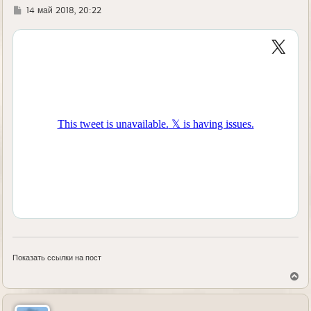
Г
14 май 2018, 20:22
д
е
Показать ссылки на пост
В
е
р
н