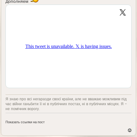
Дополняем
Я знаю про всі негаразди своєї країни, але не вважаю можливим під
час війни ганьбити її ні в публічних постах, ні в публічних місцях. Я -
не помічник ворогу.
Показать ссылки на пост
В
е