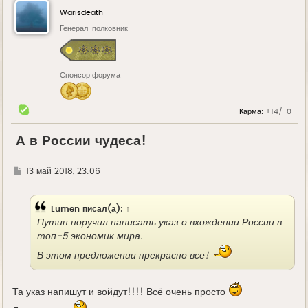
Warisdeath
Генерал-полковник
Спонсор форума
Карма:
+14/-0
А в России чудеса!
Г
13 май 2018, 23:06
д
е
Lumen
писал(а):
↑
Путин поручил написать указ о вхождении России в
топ-5 экономик мира.
В этом предложении прекрасно все!
Та указ напишут и войдут!!!! Всё очень просто