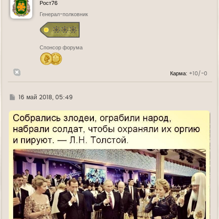
у
Рост76
т
ь
Генерал-полковник
с
я
к
н
Спонсор форума
а
ч
а
л
Карма:
+10/-0
у
Г
16 май 2018, 05:49
д
е