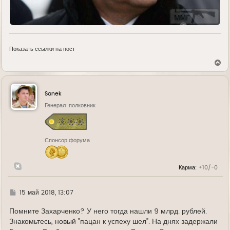
Показать ссылки на пост
В
е
р
н
у
Sanek
т
ь
Генерал-полковник
с
я
к
н
Спонсор форума
а
ч
а
л
Карма:
+10/-0
у
Г
15 май 2018, 13:07
д
е
Помните Захарченко? У него тогда нашли 9 млрд. рублей.
Знакомьтесь, новый "пацан к успеху шел". На днях задержали