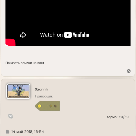
Показать ссылки на пост
В
е
р
н
у
Strannik
т
ь
Прапорщик
с
я
к
н
Карма:
+0/-0
а
ч
а
л
Г
14 май 2018, 16:54
у
д