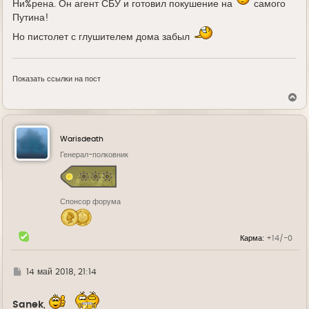
Ни%рена. Он агент СБУ и готовил покушение на
самого
Путина!
Но пистолет с глушителем дома забыл
Показать ссылки на пост
В
е
р
н
у
Warisdeath
т
ь
Генерал-полковник
с
я
к
н
Спонсор форума
а
ч
а
л
Карма:
+14/-0
у
Г
14 май 2018, 21:14
д
е
Sanek
,