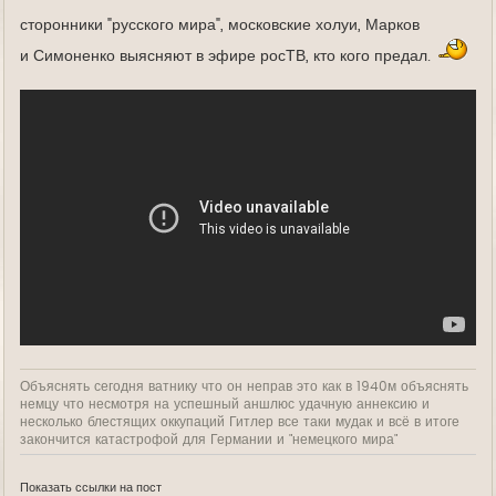
е
сторонники "русского мира", московские холуи, Марков
и Симоненко выясняют в эфире росТВ, кто кого предал.
Объяснять сегодня ватнику что он неправ это как в 1940м объяснять
немцу что несмотря на успешный аншлюс удачную аннексию и
несколько блестящих оккупаций Гитлер все таки мудак и всё в итоге
закончится катастрофой для Германии и "немецкого мира"
Показать ссылки на пост