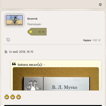
В
е
р
н
у
Strannik
т
ь
Прапорщик
с
я
к
н
Карма:
+0/-0
а
ч
а
л
Г
14 май 2018, 18:15
у
д
е
Sahara
писал(а):
↑