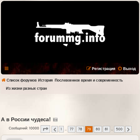
Регистрация
Выход
Список форумов
История
Послевоенное время и современность
Из жизни разных стран
А в России чудеса!
Страница
79
из
500
Сообщений: 10000
1
…
77
78
79
80
81
…
500
Пред.
След.