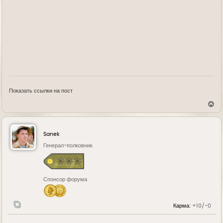
Показать ссылки на пост
В
е
р
н
у
Sanek
т
ь
Генерал-полковник
с
я
к
н
Спонсор форума
а
ч
а
л
Карма:
+10/-0
у