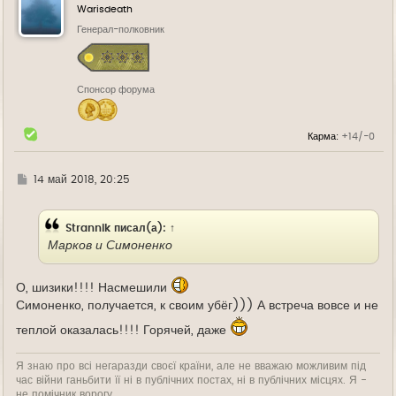
у
Warisdeath
т
ь
Генерал-полковник
с
я
к
н
Спонсор форума
а
ч
а
л
Карма:
+14/-0
у
Г
14 май 2018, 20:25
д
е
Strannik
писал(а):
↑
Марков и Симоненко
О, шизики!!!! Насмешили
Симоненко, получается, к своим убёг))) А встреча вовсе и не
теплой оказалась!!!! Горячей, даже
Я знаю про всі негаразди своєї країни, але не вважаю можливим під
час війни ганьбити її ні в публічних постах, ні в публічних місцях. Я -
не помічник ворогу.