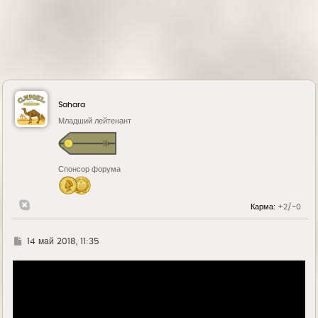
Sahara
Младший лейтенант
Спонсор форума
Карма:
+2/-0
Г
14 май 2018, 11:35
д
е