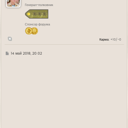
т
ь
Генерал-полковник
с
я
к
н
Спонсор форума
а
ч
а
л
Карма:
+10/-0
у
Г
14 май 2018, 20:02
д
е