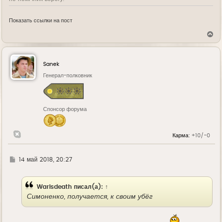
Показать ссылки на пост
В
е
р
н
у
Sanek
т
ь
Генерал-полковник
с
я
к
н
Спонсор форума
а
ч
а
л
Карма:
+10/-0
у
Г
14 май 2018, 20:27
д
е
Warisdeath
писал(а):
↑
Симоненко, получается, к своим убёг