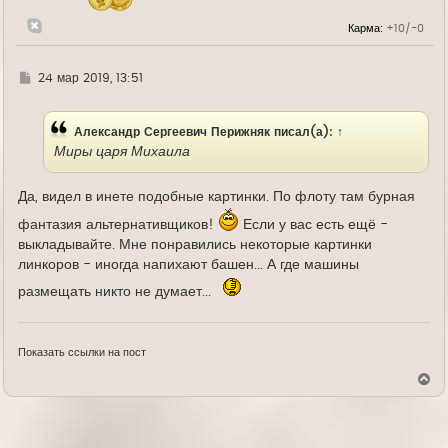
а
л
Карма:
+10/-0
у
Г
24 мар 2019, 13:51
д
е
Александр Сергеевич Перижняк
писал(а):
↑
Миры царя Михаила
Да, видел в инете подобные картинки. По флоту там бурная
фантазия альтернативщиков!
Если у вас есть ещё -
выкладывайте. Мне понравились некоторые картинки
линкоров - иногда напихают башен... А где машины
размещать никто не думает...
Показать ссылки на пост
В
е
р
н
у