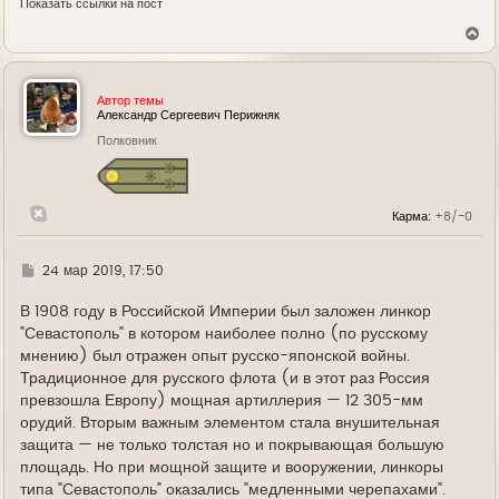
Показать ссылки на пост
В
е
р
н
у
Автор темы
т
Александр Сергеевич Перижняк
ь
Полковник
с
я
к
н
а
Карма:
+8/-0
ч
а
л
у
Г
24 мар 2019, 17:50
д
е
В 1908 году в Российской Империи был заложен линкор
"Севастополь" в котором наиболее полно (по русскому
мнению) был отражен опыт русско-японской войны.
Традиционное для русского флота (и в этот раз Россия
превзошла Европу) мощная артиллерия — 12 305-мм
орудий. Вторым важным элементом стала внушительная
защита — не только толстая но и покрывающая большую
площадь. Но при мощной защите и вооружении, линкоры
типа "Севастополь" оказались "медленными черепахами".