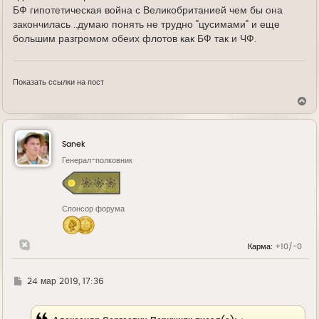
БФ гипотетическая война с Великобританией чем бы она
закончилась ..думаю понять не трудно "цусимами" и еще
большим разгромом обеих флотов как БФ так и ЧФ.
Показать ссылки на пост
В
е
р
н
у
Sanek
т
ь
Генерал-полковник
с
я
к
н
Спонсор форума
а
ч
а
л
Карма:
+10/-0
у
Г
24 мар 2019, 17:36
д
е