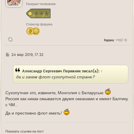
ь
Генерал-полковник
с
я
к
н
Спонсор форума
а
ч
а
л
Карма:
+10/-0
у
Г
24 мар 2019, 17:32
д
е
Александр Сергеевич Перижняк
писал(а):
↑
да и зачем флот сухопутной стране?
Сухопутная это, извините, Монголия с Беларусью
Россия как никак омывается двумя океанами и имеет Балтику
с ЧМ...
Да и престижно флот иметь!
Показать ссылки на пост