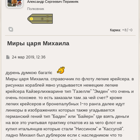
Александр Сергеевич Перижняк
Полковник
Карма:
+8/-0
Миры царя Михаила
Г
24 мар 2019, 12:36
д
е
дурень думкою багатіє
Миры царя Михаила. справочник по флоту легкие крейсера. в
рисунках кораблей явно угадывается немецкие легкие
крейсера Кайзерлихмарине тип "Газелле" "Эмден" что очень и
очень похожее. то есть заказали там..за чей счет? кроме
легких крейсеров и бронепалубных 1-го ранга далее идут
линкоры в изображениях которых также угадывается
германский гений тип "Баден" или "Байерн" где взять деньги
на все это учитывая практику откатов из за чего флот не
купил итальянцев которые стали "Ниссином" и "Кассугой".
ладно Михаил был дублером если с наследником что то