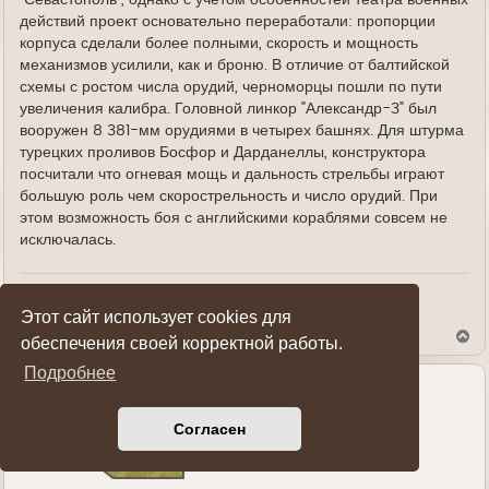
"Севастополь", однако с учетом особенностей театра военных
действий проект основательно переработали: пропорции
корпуса сделали более полными, скорость и мощность
механизмов усилили, как и броню. В отличие от балтийской
схемы с ростом числа орудий, черноморцы пошли по пути
увеличения калибра. Головной линкор "Александр-3" был
вооружен 8 381-мм орудиями в четырех башнях. Для штурма
турецких проливов Босфор и Дарданеллы, конструктора
посчитали что огневая мощь и дальность стрельбы играют
большую роль чем скорострельность и число орудий. При
этом возможность боя с английскими кораблями совсем не
исключалась.
Показать ссылки на пост
Этот сайт использует cookies для
В
обеспечения своей корректной работы.
е
р
Подробнее
н
у
Sanek
т
ь
Согласен
Генерал-полковник
с
я
к
н