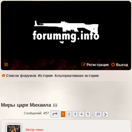
Регистрация
Выход
Список форумов
История
Альтернативная история
Миры царя Михаила
Страница
1
из
23
Сообщений: 457
1
2
3
4
5
…
23
След.
Автор темы