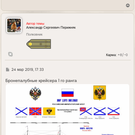
В
е
р
н
у
Автор темы
т
Александр Сергеевич Перижняк
ь
Полковник
с
я
к
н
а
Карма:
+8/-0
ч
а
л
у
Г
24 мар 2019, 17:33
д
е
Бронепалубные крейсера 1 го ранга