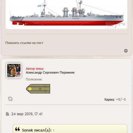
Показать ссылки на пост
В
е
р
н
у
Автор темы
т
Александр Сергеевич Перижняк
ь
Полковник
с
я
к
н
а
Карма:
+8/-0
ч
а
л
у
Г
24 мар 2019, 17:41
д
е
Sanek
писал(а):
↑