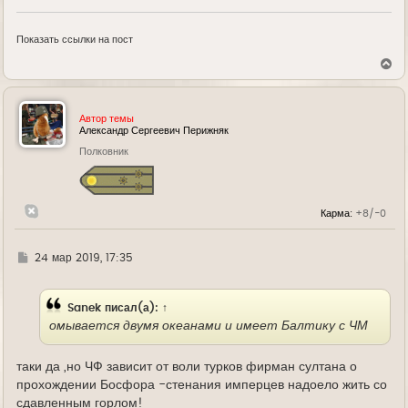
Показать ссылки на пост
В
е
р
н
у
Автор темы
т
Александр Сергеевич Перижняк
ь
Полковник
с
я
к
н
а
Карма:
+8/-0
ч
а
л
у
Г
24 мар 2019, 17:35
д
е
Sanek
писал(а):
↑
омывается двумя океанами и имеет Балтику с ЧМ
таки да ,но ЧФ зависит от воли турков фирман султана о
прохождении Босфора -стенания имперцев надоело жить со
сдавленным горлом!