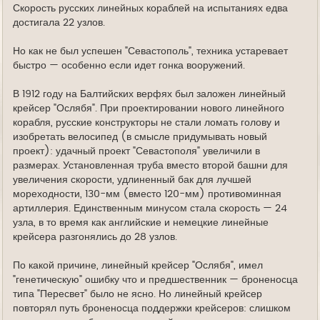
Скорость русских линейных кораблей на испытаниях едва
достигала 22 узлов.
Но как не был успешен "Севастополь", техника устаревает
быстро — особенно если идет гонка вооружений.
В 1912 году на Балтийских верфях был заложен линейный
крейсер "Ослябя". При проектировании нового линейного
корабля, русские конструкторы не стали ломать голову и
изобретать велосипед (в смысле придумывать новый
проект): удачный проект "Севастополя" увеличили в
размерах. Установленная труба вместо второй башни для
увеличения скорости, удлиненный бак для лучшей
мореходности, 130-мм (вместо 120-мм) противоминная
артиллерия. Единственным минусом стала скорость — 24
узла, в то время как английские и немецкие линейные
крейсера разгонялись до 28 узлов.
По какой причине, линейный крейсер "Ослябя", имел
"генетическую" ошибку что и предшественник — броненосца
типа "Пересвет" было не ясно. Но линейный крейсер
повторял путь броненосца поддержки крейсеров: слишком