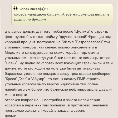
е
Sanek
писал(а):
↑
иногда напихают башен... А где машины размещать
никто не думает
а главное деньги. для того чтобы после "Цусимы" отстроить
флот нужно было взять займ у "дружественной" Франции под
хороший процент. построили на БФ тип "Петропавловск" три
угольных линкора . как сейчас помню описание его в
Моделисте конструкторе на схеме корабля горловины
угольных ям.....это когда уже были нефтяные эсминцы тот же
"Новик" ..ну ладно во флотах всех воюющих стран были и те и
другие. но те кто ходил на угле уже были антикварным
барахлом. утопление немцами сразу трех старых крейсеров
"Креси" ,"Хог" и "Абукир" . то есть к началу ПМВ строить
угольные корабли было верхом идиотизма тем более
линейные ,тем более ,что бакинские нефтепромыслы давали
много нефти.
отвлекся вопрос цены постройки и заказа целой серии
кораблей а перечень там большой . в противовес реальной
программе заказать 1 корабль заказана серия.
деньги.