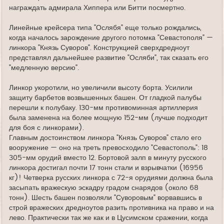
награждать адмирала Хиппера или Битти посмертно.
Линейные крейсера типа "Ослябя" еще только рождались,
когда началось зарождение другого потомка "Севастополя" —
линкора "Князь Суворов". Конструкцией сверхдредноут
представлял дальнейшее развитие "Осляби", так сказать его
"медленную версию".
Линкор укоротили, но увеличили высоту борта. Усилили
защиту барбетов возвышенных башен. От гладкой палубы
перешли к полубаку. 130-мм противоминная артиллерия
была заменена на более мощную 152-мм (лучше подходит
для боя с линкорами).
Главным достоинством линкора "Князь Суворов" стало его
вооружение — оно на треть превосходило "Севастополь": 18
305-мм орудий вместо 12. Бортовой залп в минуту русского
линкора достигал почти 17 тонн стали и взрывчатки (16956
кг)! Четверка русских линкора с 72-я орудиями должна была
засыпать вражескую эскадру градом снарядов (около 68
тонн). Шесть башен позволяли "Суворовым" ворвавшись в
строй вражеских дредноутов разить противника на право и на
лево. Практически так же как и в Цусимском сражении, когда