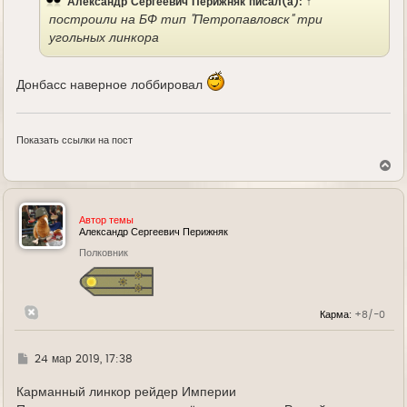
Александр Сергеевич Перижняк
писал(а):
↑
построили на БФ тип "Петропавловск" три
угольных линкора
Донбасс наверное лоббировал
Показать ссылки на пост
В
е
р
н
у
Автор темы
т
Александр Сергеевич Перижняк
ь
Полковник
с
я
к
н
а
Карма:
+8/-0
ч
а
л
у
Г
24 мар 2019, 17:38
д
е
Карманный линкор рейдер Империи