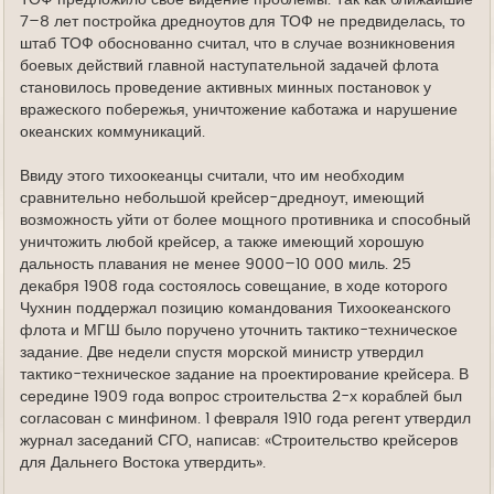
7–8 лет постройка дредноутов для ТОФ не предвиделась, то
штаб ТОФ обоснованно считал, что в случае возникновения
боевых действий главной наступательной задачей флота
становилось проведение активных минных постановок у
вражеского побережья, уничтожение каботажа и нарушение
океанских коммуникаций.
Ввиду этого тихоокеанцы считали, что им необходим
сравнительно небольшой крейсер-дредноут, имеющий
возможность уйти от более мощного противника и способный
уничтожить любой крейсер, а также имеющий хорошую
дальность плавания не менее 9000–10 000 миль. 25
декабря 1908 года состоялось совещание, в ходе которого
Чухнин поддержал позицию командования Тихоокеанского
флота и МГШ было поручено уточнить тактико-техническое
задание. Две недели спустя морской министр утвердил
тактико-техническое задание на проектирование крейсера. В
середине 1909 года вопрос строительства 2-х кораблей был
согласован с минфином. 1 февраля 1910 года регент утвердил
журнал заседаний СГО, написав: «Строительство крейсеров
для Дальнего Востока утвердить».