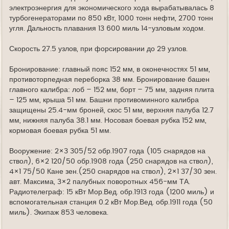
электроэнергия для экономического хода вырабатывалась 8
турбогенераторами по 850 кВт, 1000 тонн нефти, 2700 тонн
угля. Дальность плавания 13 600 миль 14-узловым ходом.
Скорость 27.5 узлов, при форсировании до 29 узлов.
Бронирование: главный пояс 152 мм, в оконечностях 51 мм,
противоторпедная переборка 38 мм. Бронирование башен
главного калибра: лоб – 152 мм, борт – 75 мм, задняя плита
– 125 мм, крыша 51 мм. Башни противоминного калибра
защищены 25.4-мм броней, скос 51 мм, верхняя палуба 12.7
мм, нижняя палуба 38.1 мм. Носовая боевая рубка 152 мм,
кормовая боевая рубка 51 мм.
Вооружение: 2×3 305/52 обр.1907 года (105 снарядов на
ствол), 6×2 120/50 обр.1908 года (250 снарядов на ствол),
4×1 75/50 Кане зен.(250 снарядов на ствол), 2×1 37/30 зен.
авт. Максима, 3×2 палубных поворотных 456-мм ТА.
Радиотелеграф: 15 кВт Мор.Вед. обр.1913 года (1200 миль) и
вспомогательная станция 0.2 кВт Мор.Вед. обр.1911 года (50
миль). Экипаж 853 человека.