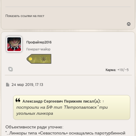
Показать ссылки на пост
В
е
р
н
у
Профайлер2016
т
ь
Генерал-майор
с
я
к
н
Карма:
+19/-5
а
ч
а
л
Г
24 мар 2019, 17:13
у
д
е
Александр Сергеевич Перижняк
писал(а):
↑
построили на БФ тип "Петропавловск" три
угольных линкора
Объективности ради уточню:
"...Линкоры типа «Севастополь» оснащались паротурбинной