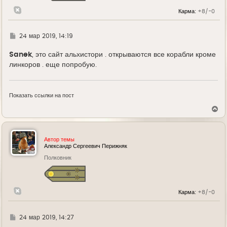
Карма:
+8/-0
Г
24 мар 2019, 14:19
д
е
Sanek
, это сайт альхистори . открываются все корабли кроме
линкоров . еще попробую.
Показать ссылки на пост
В
е
р
н
у
Автор темы
т
Александр Сергеевич Перижняк
ь
Полковник
с
я
к
н
а
Карма:
+8/-0
ч
а
л
у
Г
24 мар 2019, 14:27
д