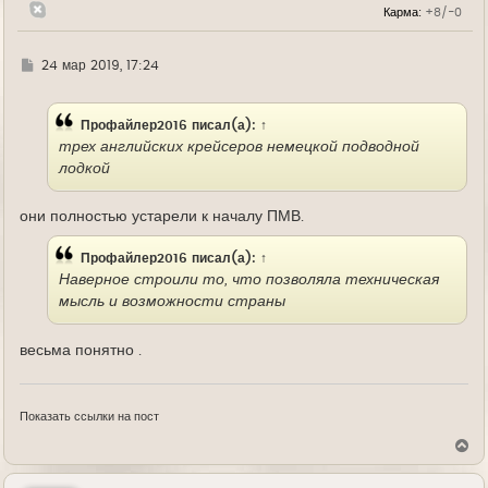
Карма:
+8/-0
ч
а
л
у
Г
24 мар 2019, 17:24
д
е
Профайлер2016
писал(а):
↑
трех английских крейсеров немецкой подводной
лодкой
они полностью устарели к началу ПМВ.
Профайлер2016
писал(а):
↑
Наверное строили то, что позволяла техническая
мысль и возможности страны
весьма понятно .
Показать ссылки на пост
В
е
р