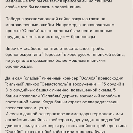
медленные что бы считаться крейсерами, но слишком
слабые что бы воевать в первой линии.
Победа в русско-японской войне закрыла глаза на
многочисленные ошибки. Например, в первоначальном
проекте "Осляби" так же должны были нести погонные
орудия, так же как и их предки — броненосцы.
Впрочем слабость понятие относительное. Тройка
броненосцев типа "Пересвет" в ходе русско-японской войны,
не уступала в сражениях более мощным японским
броненосцам.
Да и сам "слабый" линейный крейсер "Ослябя" превосходил
"сильный" линкор "Севастополь" в вооружении — 15 орудий в
3-х орудийных башнях линейно-возвышенной схемы. 5
башен позволяли "Ослябям" держать вражеский корабль в
постоянной вилке. Когда башни стреляют впереди-сзади,
влево-вправо и центр.
И если в данной альтернативе коммендоры германских или
английских линейных крейсеров вдруг увидят перед собой
длинные, силуэты четверки русских линейных крейсеров типа
"Ослябя", то за этот бой кайзер или королева будут