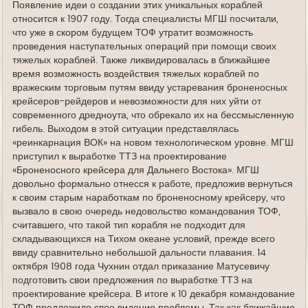
Появление идеи о создании этих уникальных кораблей
относится к 1907 году. Тогда специа­листы МГШ посчитали,
что уже в скором будущем ТОФ утратит возможность
проведения наступательных операций при помощи своих
тяжелых кораблей. Также ликвидировалась в ближайшее
время возможность воздействия тяжелых кораблей по
вражеским торговым путям ввиду устаревания броненосных
крейсеров-рейдеров и невозможности для них уйти от
современного дредноута, что обрекало их на бессмысленную
гибель. Выходом в этой ситуации представлялась
«реинкарнация ВОК» на новом технологическом уровне. МГШ
приступил к выработке ТТЗ на проектирование
«Броненосного крейсера для Дальнего Востока». МГШ
довольно формально отнесся к работе, предложив вернуться
к своим старым наработкам по броненосному крейсеру, что
вызвало в свою очередь недовольство командования ТОФ,
считавшего, что такой тип корабля не подходит для
складывающихся на Тихом океане условий, прежде всего
ввиду сравнительно небольшой дальности плавания. 14
октября 1908 года Чухнин отдал приказание Матусевичу
подготовить свои предложения по выработке ТТЗ на
проектиро­вание крейсера. В итоге к 10 декабря командование
ТОФ предложило свое видение проблемы. Так как ближайшие