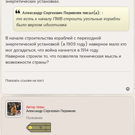
энергетических установках.
Александр Сергеевич Перижняк
писал(а):
↑
то есть к началу ПМВ строить угольные корабли
было верхом идиотизма
В начале строительства кораблей с переходной
энергетической установкой (в 1909 году) наверное мало кто
мог догадаться, что война начнется в 1914 году.
Наверное строили то, что позволяла техническая мысль и
возможности страны?
Показать ссылки на пост
В
е
р
н
у
Автор темы
т
Александр Сергеевич Перижняк
ь
Полковник
с
я
к
н
а