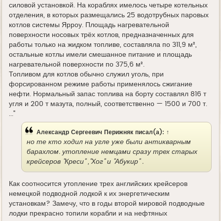
силовой установкой. На кораблях имелось четыре котельных
отделения, в которых размещались 25 водотрубных паровых
котлов системы Ярроу. Площадь нагревательной
поверхности носовых трёх котлов, предназначенных для
работы только на жидком топливе, составляла по 311,9 м²,
остальные котлы имели смешанное питание и площадь
нагревательной поверхности по 375,6 м².
Топливом для котлов обычно служил уголь, при
форсированном режиме работы применялось сжигание
нефти. Нормальный запас топлива на борту составлял 816 т
угля и 200 т мазута, полный, соответственно — 1500 и 700 т.
..."
Александр Сергеевич Перижняк
писал(а):
↑
но те кто ходил на угле уже были антикварным
барахлом. утопление немцами сразу трех старых
крейсеров "Креси" ,"Хог" и "Абукир" .
Как соотносится утопление трех английских крейсеров
немецкой подводной лодкой к их энергетическим
установкам? Замечу, что в годы второй мировой подводные
лодки прекрасно топили корабли и на нефтяных