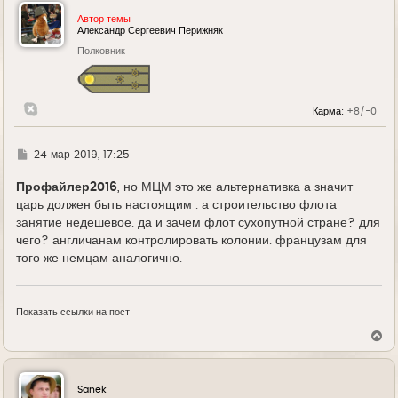
н
у
Автор темы
т
Александр Сергеевич Перижняк
ь
Полковник
с
я
к
н
а
Карма:
+8/-0
ч
а
л
у
Г
24 мар 2019, 17:25
д
е
Профайлер2016
, но МЦМ это же альтернативка а значит
царь должен быть настоящим . а строительство флота
занятие недешевое. да и зачем флот сухопутной стране? для
чего? англичанам контролировать колонии. французам для
того же немцам аналогично.
Показать ссылки на пост
В
е
р
н
у
Sanek
т