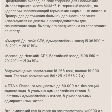
Представляю очередное своё творение для Российского
Императорского Флота МЦМ-7. Интересный корабль, по
идеологии напоминающий германские «карманные линкоры».
Правда, для достижения большой дальности плавания
использу­ются не дизели, а электродвигатели для
экономичного хода. Выложу его предысторию из справочника
по флоту.
«Дмитрий Донской» СПб, Адмиралтейский завод 15.06.1910 –
18.12.1911 – 28.01.1914
«Александр Невский» СПб, Балтийский завод 15.06.1910 –
29.12.1911 – 21.04.1914
Водоизмещение нормальное 18 266 тонн, полное 19 990
тонн. Главные размерения 189×25 ×7.5/8.2 (м).
4 ПТА с. Парсонса мощностью до 60 000 л.с. без секций
заднего хода, 8 угольных адмиралтейских котлов, 8
нефтяных адмиралтейских котлов, 8 универсальных
адмиралтейских котлов.
Экономический ход 14 узлов на электромоторах 4×1990 л.с.,