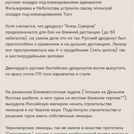
русская эскадра под командованием адмиралов
Фельзеркама и Небогатова устроила свалку японской
эскадре под командованием Того.
Хотя считается, что дредноут "Князь Суворов"
предназначался для боя на ближней дистанции (до 60
кабельтов), на самом деле это не так. Русский дредноут был
приспособлен к сражениям и на дальних дистанциях. Линкор
мог пристреливаться как 4-х орудийными (пять залпов) так
и шестиорудийными залпами.
Двенадцать русских балтийских дредноутов могли выпустить
по врагу почти 170 тонн взрывчатки и стали.
Не решенная Ближевосточная задача ("япошек на Дальнем
Востоке разбили, а чего турок на востоке ближнем терпим?"),
вынудила Российскую империю начать строительство
линкоров и на Черном море. Подстегнуло строительство и
решение турок иметь собственные линкоры.
Черноморские линкоры, так же имели в качестве прототипа