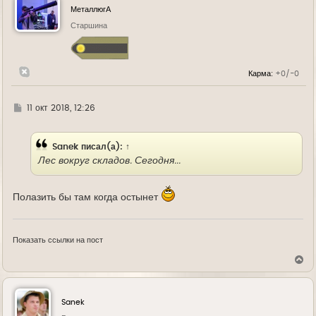
у
МеталлюгА
т
ь
Старшина
с
я
к
н
Карма:
+0/-0
а
ч
а
л
Г
11 окт 2018, 12:26
у
д
е
Sanek
писал(а):
↑
Лес вокруг складов. Сегодня...
Полазить бы там когда остынет
Показать ссылки на пост
В
е
р
н
у
Sanek
т