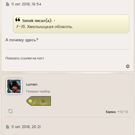
л
Г
11 окт 2018, 19:54
у
д
е
Sanek
писал(а):
↑
F-15, Хмельницкая область.
А почему здесь?
Показать ссылки на пост
В
е
р
н
у
Lumen
т
ь
Генерал-майор
с
я
к
н
Карма:
+11/-0
а
ч
а
л
Г
11 окт 2018, 20:21
у
д
е