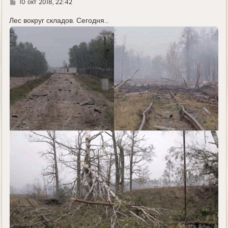
Г
10 окт 2018, 22:42
д
е
Лес вокруг складов. Сегодня...