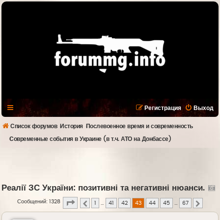
Регистрация
Выход
Список форумов
История
Послевоенное время и современность
Современные события в Украине (в т.ч. АТО на Донбассе)
Реалії ЗС України: позитивні та негативні нюанси.
Страница
43
из
67
Сообщений: 1328
1
…
41
42
43
44
45
…
67
Пред.
След.