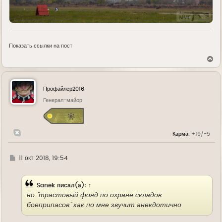
Показать ссылки на пост
В
е
р
н
у
Профайлер2016
т
ь
Генерал-майор
с
я
к
н
Карма:
+19/-5
а
ч
а
л
Г
11 окт 2018, 19:54
у
д
е
Sanek
писал(а):
↑
но "трастовый фонд по охране складов
боеприпасов" как по мне звучит анекдотично