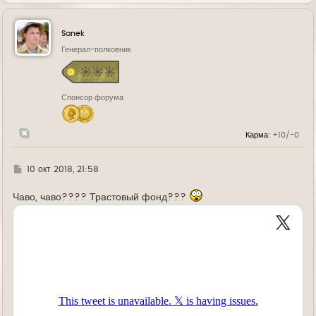
е
р
н
у
Sanek
т
ь
Генерал-полковник
с
я
к
н
Спонсор форума
а
ч
а
л
Карма:
+10/-0
у
Г
10 окт 2018, 21:58
д
е
Чаво, чаво???? Трастовый фонд???