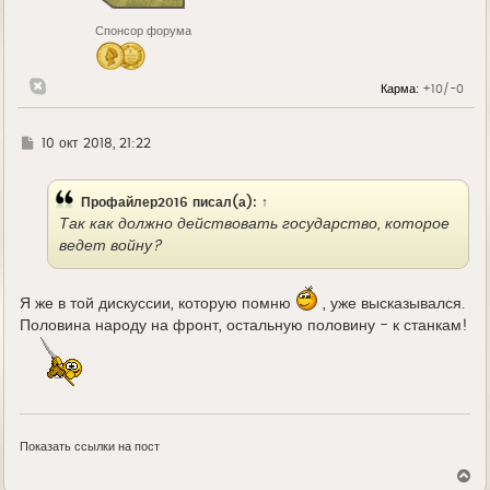
к
н
Спонсор форума
а
ч
а
л
Карма:
+10/-0
у
Г
10 окт 2018, 21:22
д
е
Профайлер2016
писал(а):
↑
Так как должно действовать государство, которое
ведет войну?
Я же в той дискуссии, которую помню
, уже высказывался.
Половина народу на фронт, остальную половину - к станкам!
Показать ссылки на пост
В