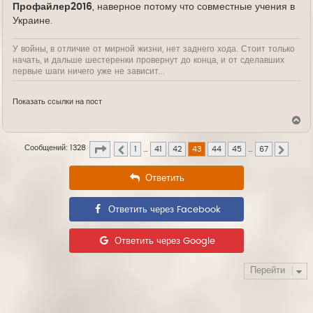
Профайлер2016
, наверное потому что совместные учения в
Украине.
У войны, в отличие от мирной жизни, нет заднего хода. Стоит только
начать, и дальше шестеренки провернут до конца, и от сделавших
первые шаги ничего уже не зависит...
Показать ссылки на пост
В
е
р
Страница
43
из
67
Сообщений: 1328
н
1
…
41
42
43
44
45
…
67
Пред.
След.
у
т
Ответить
ь
с
я
к
Ответить через Facebook
н
а
ч
Ответить через Google
а
л
у
Перейти