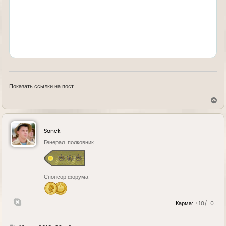
Показать ссылки на пост
В
е
р
н
у
Sanek
т
ь
Генерал-полковник
с
я
к
н
Спонсор форума
а
ч
а
л
Карма:
+10/-0
у