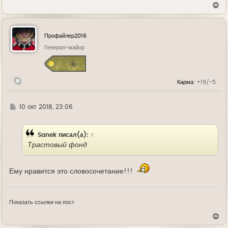
В
е
р
н
у
Профайлер2016
т
ь
Генерал-майор
с
я
к
н
Карма:
+19/-5
а
ч
а
л
Г
10 окт 2018, 23:06
у
д
е
Sanek
писал(а):
↑
Трастовый фонд
Ему нравится это словосочетание!!!
Показать ссылки на пост
В
е