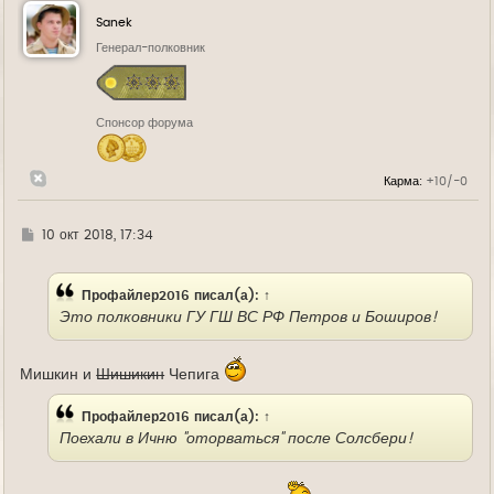
н
у
Sanek
т
ь
Генерал-полковник
с
я
к
н
Спонсор форума
а
ч
а
л
Карма:
+10/-0
у
Г
10 окт 2018, 17:34
д
е
Профайлер2016
писал(а):
↑
Это полковники ГУ ГШ ВС РФ Петров и Боширов!
Мишкин и
Шишикин
Чепига
Профайлер2016
писал(а):
↑
Поехали в Ичню "оторваться" после Солсбери!