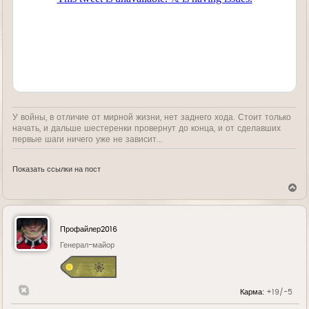
У войны, в отличие от мирной жизни, нет заднего хода. Стоит только
начать, и дальше шестеренки провернут до конца, и от сделавших
первые шаги ничего уже не зависит...
Показать ссылки на пост
В
е
р
н
у
Профайлер2016
т
ь
Генерал-майор
с
я
к
н
Карма:
+19/-5
а
ч