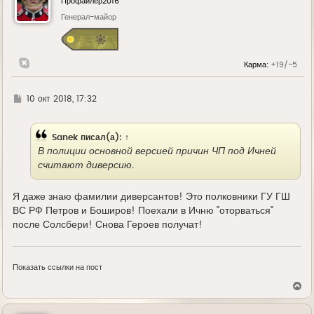
Профайлер2016
т
ь
Генерал-майор
с
я
к
н
Карма:
+19/-5
а
ч
а
л
Г
10 окт 2018, 17:32
у
д
е
Sanek
писал(а):
↑
В полиции основной версией причин ЧП под Ичней
считают диверсию.
Я даже знаю фамилии диверсантов! Это полковники ГУ ГШ
ВС РФ Петров и Боширов! Поехали в Ичню "оторваться"
после Солсбери! Снова Героев получат!
Показать ссылки на пост
В
е
р