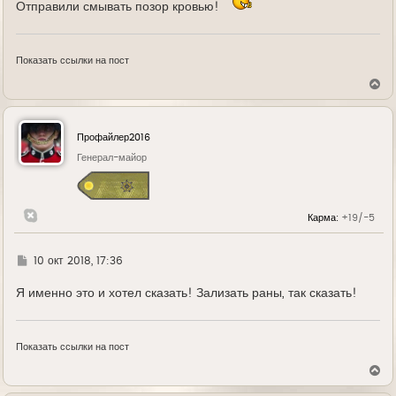
Отправили смывать позор кровью!
Показать ссылки на пост
В
е
р
н
у
Профайлер2016
т
ь
Генерал-майор
с
я
к
н
Карма:
+19/-5
а
ч
а
л
Г
10 окт 2018, 17:36
у
д
е
Я именно это и хотел сказать! Зализать раны, так сказать!
Показать ссылки на пост
В
е
р