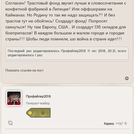
Согласен! Трастовый фонд звучит лучше в словосочетании с
конфетной фабрикой в Липецке! Или оффшорами на
Кайманах. Но Родину то так же надо защищать?! И без
трастов тут не обойтись! Создадут фонд! Попросят
скинуться! Ну там Европу, США... И создадут 136 складов для
боеприпасов! В каждом большом и малом городе и городке
страны!!! Шобы люди помнили, шо война в стране идет!!!
Последний раз редактировалось
Профайлер2016
11 окт 2018, 20:21, всего
редактировалось 1 раз.
Показать ссылки на пост
В
е
р
н
у
Профайлер2016
т
ь
Генерал-майор
с
я
к
н
Карма:
+19/-5
а
ч
а