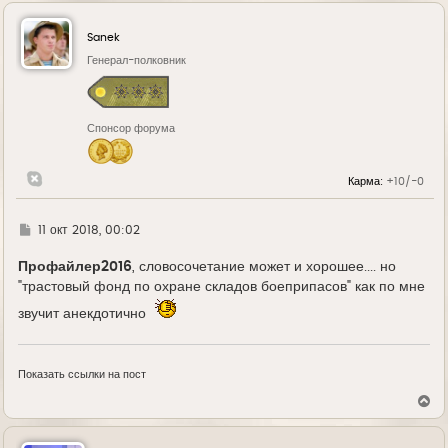
р
н
у
Sanek
т
ь
Генерал-полковник
с
я
к
н
Спонсор форума
а
ч
а
л
Карма:
+10/-0
у
Г
11 окт 2018, 00:02
д
е
Профайлер2016
, словосочетание может и хорошее.... но
"трастовый фонд по охране складов боеприпасов" как по мне
звучит анекдотично
Показать ссылки на пост
В
е
р
н