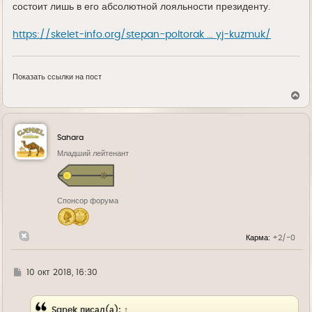
состоит лишь в его абсолютной лояльности президенту.
https://skelet-info.org/stepan-poltorak ... yj-kuzmuk/
Показать ссылки на пост
В
е
р
н
у
Sahara
т
ь
Младший лейтенант
с
я
к
н
Спонсор форума
а
ч
а
л
Карма:
+2/-0
у
Г
10 окт 2018, 16:30
д
е
Sanek
писал(а):
↑