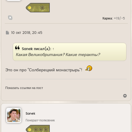
с
я
к
н
Карма:
+19/-5
а
ч
а
л
Г
10 окт 2018, 20:45
у
д
е
Sanek
писал(а):
↑
Какая Великобритания? Какие теракты?
Это он про "Солберецкий монастрырь"!
Показать ссылки на пост
В
е
р
н
у
Sanek
т
ь
Генерал-полковник
с
я