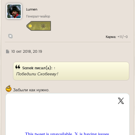
н
у
Lumen
т
ь
Генерал-майор
с
я
к
н
Карма:
+11/-0
а
ч
а
л
Г
10 окт 2018, 20:19
у
д
е
Sanek
писал(а):
↑
Победили Скобееву!
Забыли как нужно.