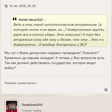
а
л
Г
10 окт 2018, 20:30
у
д
е
Sanek
писал(а):
↑
Ведь в ночь перед гипотетическим вторжением (в
которое лично я не верю, но...) диверсионные группы
рвут все в полосе удара. Это классика! А тут без
вторжения хожу где хочу и делаю, что хочу... Это я о
диверсантах... И вообще боеприпасы у ВСУ
остались? На сколько оставшихся хватит?
Мы тут с Вами дискуссию недавно проводили! Помните?
Вопросы без ответов..
Буквально до взрыва складов! А теперь у Вас вопросов куча...
Так как должно действовать государство, которое ведет
войну?
Показать ссылки на пост
В
е
р
н
у
Профайлер2016
т
ь
Генерал-майор