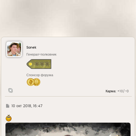
Sanek
Генерал-полковник
Спонсор форума
Карма:
+10/-0
Г
10 окт 2018, 16:47
д
е