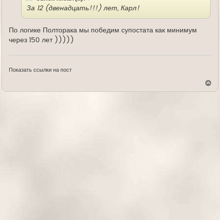
За 12 (двенадцать!!!) лет, Карл!
По логике Полторака мы победим супостата как минимум
через 150 лет )))))
Показать ссылки на пост
В
е
р
н
у
т
ь
с
я
к
н
а
ч
а
л
у