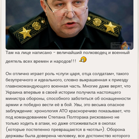
Там на лице написано - величайший полководец и военный
деятель всех времен и народов!!!
Он отлично играет роль «слуги царя, отца солдатам», такого
безупречного и идеального, словно выкрашенная к приезду
главнокомандующего военная часть. Многие даже верят, что
Украина впервые в своей истории получила настоящего
министра обороны, способного заботиться об оснащенности
армии и победно вести её в бой. Увы, это весьма опасное
заблуждение: хронология АТО красноречиво показывает, что
под командованием Степана Полторака рискованно не
только ходить в атаки, но даже отсиживаться в окопах
(которые постепенно превращаются в «котлы»). Оборона
державы была доверена человеку, все достоинство которого