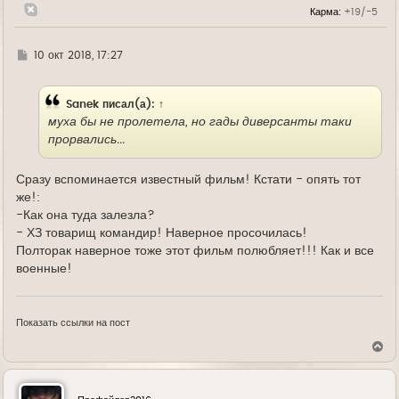
н
Карма:
+19/-5
а
ч
а
л
Г
10 окт 2018, 17:27
у
д
е
Sanek
писал(а):
↑
муха бы не пролетела, но гады диверсанты таки
прорвались...
Сразу вспоминается известный фильм! Кстати - опять тот
же!:
-Как она туда залезла?
- ХЗ товарищ командир! Наверное просочилась!
Полторак наверное тоже этот фильм полюбляет!!! Как и все
военные!
Показать ссылки на пост
В
е
р
н
у