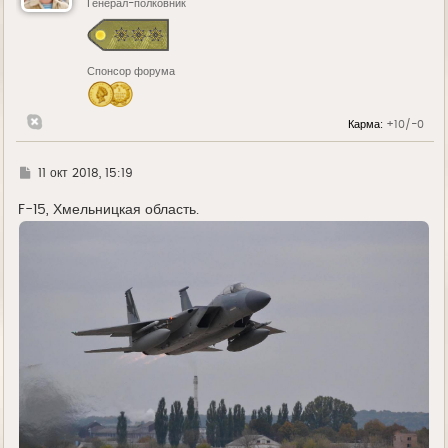
ь
Генерал-полковник
с
я
к
н
Спонсор форума
а
ч
а
л
Карма:
+10/-0
у
Г
11 окт 2018, 15:19
д
е
F-15, Хмельницкая область.