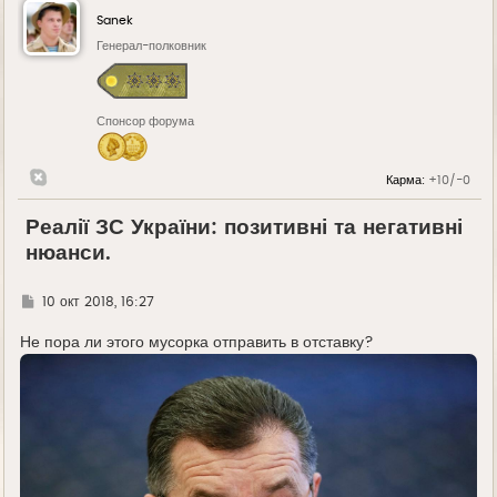
Sanek
Генерал-полковник
Спонсор форума
Карма:
+10/-0
Реалії ЗС України: позитивні та негативні
нюанси.
Г
10 окт 2018, 16:27
д
е
Не пора ли этого мусорка отправить в отставку?