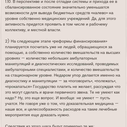
1.10. В перспективе и после отладки системы и прихода ее в
сбалансированное состояние значительно уменьшатся
возможности для вывода бюджетных средств «налево» на
уровне собственно медицинских учреждений. Да, для этого
активность придется проявить в том числе и рабочему
коллективу, и местной власти.
2) На следующем этапе «реформы финансирования»
планируется посчитать уже не людей, обращающихся за
помощью, а собственно количество вмешательств на высших
уровнях — количество небольших амбулаторных
манипуляций и диагностических исследований, проводимых
амбулаторными специалистами, и количество вмешательств
на стационарном уровне. Недаром упор делается именно на
диагностику и манипуляции — за «поговорить», «полежать»,
«прокапаться» Государство платить не желает, рассуждая что
это могут сделать и врачи первичного звена. Те не умеют как
надо? Ну, это еще вопрос. И вообще: не умеют — пусть
учатся. Не говоря уже о том, что доказательная медицина —
наше все, и целесообразность расходов на такие лечебные
мероприятия еще доказать нужно.
Следствия из этого шага будут примерно те же: