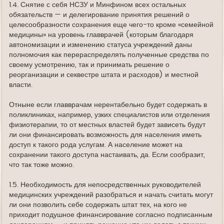
1.4. Снятие с себя НСЗУ и Минфином всех остальных
обязательств — и делегирование принятия решений о
целесообразности сохранения еще чего-то кроме «семейной
медицины» на уровень главврачей (которым благодаря
автономизации и изменению статуса учреждений даны
полномочия как перераспределять полученные средства по
своему усмотрению, так и принимать решение о
реорганизации и секвестре штата и расходов) и местной
власти.
Отныне если главврачам нерентабельно будет содержать в
поликлиниках, например, узких специалистов или отделения
физиотерапии, то от местных властей будет зависеть будут
ли они финансировать возможность для населения иметь
доступ к такого рода услугам. А население может на
сохранении такого доступа настаивать, да. Если сообразит,
что так тоже можно.
1.5. Необходимость для непосредственных руководителей
медицинских учреждений разобраться и начать считать могут
ли они позволить себе содержать штат тех, на кого не
приходит подушное финансирование согласно подписанным