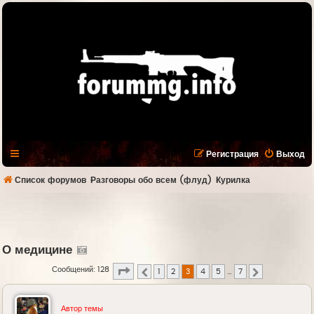
Регистрация
Выход
Список форумов
Разговоры обо всем (флуд)
Курилка
О медицине
Страница
3
из
7
Сообщений: 128
1
2
3
4
5
…
7
Пред.
След.
Автор темы