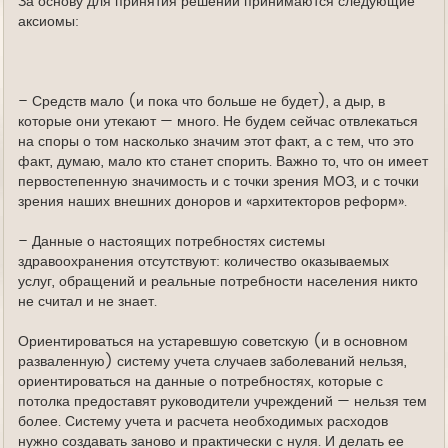
За основу для принятия решений принимаются следующие
аксиомы:
– Средств мало (и пока что больше не будет), а дыр, в
которые они утекают — много. Не будем сейчас отвлекаться
на споры о том насколько значим этот факт, а с тем, что это
факт, думаю, мало кто станет спорить. Важно то, что он имеет
первостепенную значимость и с точки зрения МОЗ, и с точки
зрения наших внешних доноров и «архитекторов реформ».
– Данные о настоящих потребностях системы
здравоохранения отсутствуют: количество оказываемых
услуг, обращений и реальные потребности населения никто
не считал и не знает.
Ориентироваться на устаревшую советскую (и в основном
разваленную) систему учета случаев заболеваний нельзя,
ориентироваться на данные о потребностях, которые с
потолка предоставят руководители учреждений — нельзя тем
более. Систему учета и расчета необходимых расходов
нужно создавать заново и практически с нуля. И делать ее