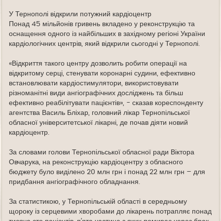
д
е
У Тернополі відкрили потужний кардіоцентр
Понад 45 мільйонів гривень вкладено у реконструкцію та
оснащення одного із найбільших в західному регіоні України
кардіологічних центрів, який відкрили сьогодні у Тернополі.
«Відкриття такого центру дозволить робити операції на
відкритому серці, стенувати коронарні судини, ефективно
встановлювати кардіостимулятори, використовувати
різноманітні види ангіографічних досліджень та більш
ефективно реабілітувати пацієнтів», - сказав кореспонденту
агентства Василь Бліхар, головний лікар Тернопільської
обласної університетської лікарні, де почав діяти новий
кардіоцентр.
За словами голови Тернопільської обласної ради Віктора
Овчарука, на реконструкцію кардіоцентру з обласного
бюджету було виділено 20 млн грн і понад 22 млн грн – для
придбання ангіографічного обладнання.
За статистикою, у Тернопільській області в середньому
щороку із серцевими хворобами до лікарень потрапляє понад