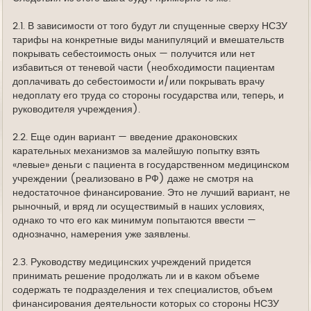
2.1. В зависимости от того будут ли спущенные сверху НСЗУ
тарифы на конкретные виды манипуляций и вмешательств
покрывать себестоимость оных — получится или нет
избавиться от теневой части (необходимости пациентам
доплачивать до себестоимости и/или покрывать врачу
недоплату его труда со стороны государства или, теперь, и
руководителя учреждения).
2.2. Еще один вариант — введение драконовских
карательных механизмов за малейшую попытку взять
«левые» деньги с пациента в государственном медицинском
учреждении (реализовано в РФ) даже не смотря на
недостаточное финансирование. Это не лучший вариант, не
рыночный, и вряд ли осуществимый в наших условиях,
однако то что его как минимум попытаются ввести —
однозначно, намерения уже заявлены.
2.3. Руководству медицинских учреждений придется
принимать решение продолжать ли и в каком объеме
содержать те подразделения и тех специалистов, объем
финансирования деятельности которых со стороны НСЗУ