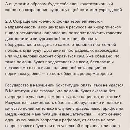
А еще таким образом будет соблюден конституционный
запрет на сокращение существующей сети мед. учреждений.
2.8. Сокращение коечного фонда терапевтической
направленности и концентрация ресурсов на хирургическом
и диагностическом направлении позволит повысить качество
диагностики и хирургической помощи, обновить
оборудование и создать те самые отделения неотложной
помощи, куда будут доставлять пострадавших парамедики
или куда человек сможет обратиться сам. Уже обещано что
такая помощь будет предоставляться всем, бесплатно и
независимо от наличия подписанной декларации на
первичном уровне — то есть обвинить реформаторов и
Государство в нарушении Конституции опять-таки не удастся.
В Конституции не сказано, что помощь будет оказана без
очереди и в условиях комфортных для пациента, не так ли?
Разумеется, возможность обновить оборудование и повысить
качество появится только в случае справедливых тарифов на
медицинские манипуляции и вмешательства — и это сейчас
один из основных вопросов к реформе, от ответа на этот
вопрос зависит будет ли она успешной и принесет ли она в