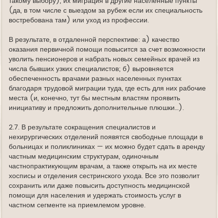
такому выбору), их миграция в другие населенные пункты
(да, в том числе с выездом за рубеж если их специальность
востребована там) или уход из профессии.
В результате, в отдаленной перспективе: а) качество
оказания первичной помощи повысится за счет возможности
уволить пенсионеров и набрать новых семейных врачей из
числа бывших узких специалистов; б) выровняется
обеспеченность врачами разных населенных пунктах
благодаря трудовой миграции туда, где есть для них рабочие
места (и, конечно, тут бы местным властям проявить
инициативу и предложить дополнительные плюшки…).
2.7. В результате сокращения специалистов и
нехирургических отделений появятся свободные площади в
больницах и поликлиниках — их можно будет сдать в аренду
частным медицинским структурам, одиночным
частнопрактикующим врачам, а также открыть на их месте
хосписы и отделения сестринского ухода. Все это позволит
сохранить или даже повысить доступность медицинской
помощи для населения и удержать стоимость услуг в
частном сегменте на приемлемом уровне.