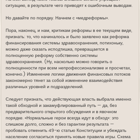
ситуацию, в результате чего приводят к ошибочным выводам.
Но давайте по порядку. Начнем с «медреформы».
Пора, наконец, и нам, критикам реформы в ее текущем виде,
признать: то, что начиналось и было заявлено как реформа
финансирования системы здравоохранения, потихоньку,
можно даже сказать исподтишка, превращается в
полноценную реформу собственно системы
здравоохранения. (Ну, насколько можно говорить о
полноценности при всем непрофессионализме и просчетах,
конечно.) Изменение логики движения финансовых потоков
закономерно тянет за собой изменение взаимодействия
различных уровней и подразделений.
Следует признать, что действующая власть выбрала именно
такой обходной и закамуфлированный путь — да, без
предварительного открытого обсуждения и в явочном
порядке. «Нормальные герои всегда идут в обход»: это
слишком долго, сложно и без гарантии результата —
пробовать отменить 49-ю статью Конституции и убеждать
население согласиться принять новые правила игры. Схема