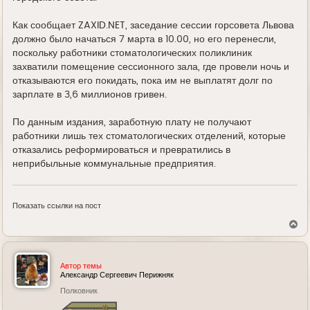
Как сообщает ZAXID.NET, заседание сессии горсовета Львова
должно было начаться 7 марта в 10.00, но его перенесли,
поскольку работники стоматологических поликлиник
захватили помещение сессионного зала, где провели ночь и
отказываются его покидать, пока им не выплатят долг по
зарплате в 3,6 миллионов гривен.
По данным издания, заработную плату не получают
работники лишь тех стоматологических отделений, которые
отказались реформироваться и превратились в
неприбыльные коммунальные предприятия.
Показать ссылки на пост
В
е
р
н
у
Автор темы
т
Александр Сергеевич Перижняк
ь
Полковник
с
я