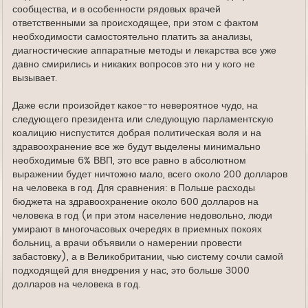
сообщества, и в особенности рядовых врачей
ответственными за происходящее, при этом с фактом
необходимости самостоятельно платить за анализы,
диагностические аппаратные методы и лекарства все уже
давно смирились и никаких вопросов это ни у кого не
вызывает.
Даже если произойдет какое-то невероятное чудо, на
следующего президента или следующую парламентскую
коалицию ниспустится добрая политическая воля и на
здравоохранение все же будут выделены минимально
необходимые 6% ВВП, это все равно в абсолютном
выражении будет ничтожно мало, всего около 200 долларов
на человека в год. Для сравнения: в Польше расходы
бюджета на здравоохранение около 600 долларов на
человека в год (и при этом население недовольно, люди
умирают в многочасовых очередях в приемных покоях
больниц, а врачи объявили о намерении провести
забастовку), а в Великобритании, чью систему сочли самой
подходящей для внедрения у нас, это больше 3000
долларов на человека в год.