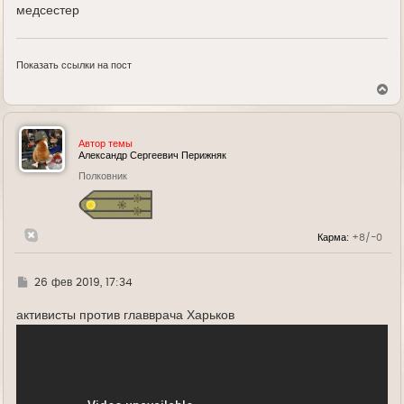
медсестер
Показать ссылки на пост
В
е
р
н
у
Автор темы
т
Александр Сергеевич Перижняк
ь
Полковник
с
я
к
н
а
Карма:
+8/-0
ч
а
л
у
Г
26 фев 2019, 17:34
д
е
активисты против главврача Харьков