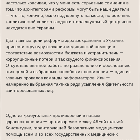
настолько красивая, что у меня есть серьезные сомнения в
том, что архитекторами реформы могут быть наши деятели
— что-то, конечно, было подчерпнуто на месте, но источник
«политической воли» а заодно интеллектуальный центр явно
находятся вне Украины.
Две главные цели реформы здравоохранения в Украине:
привести структуру оказания медицинской помощи в
соответствие возможностям бюджета и устранить течь —
коррупционные потери и так скудного финансирования.
Отсутствие внятной работы по разъяснению и обоснованию
этих целей и выбранных способов их достижения — один из
главных провалов команды реформаторов. Или —
намеренно выбранная тактика ради усыпления бдительности
заинтересованных лиц.
Одно из краеугольных противоречий в нашем
здравоохранении — противоречие между 49-ой статьей
Конституции, гарантирующей безоплатную медицинскую
помощь всем и во всех государственных медицинских