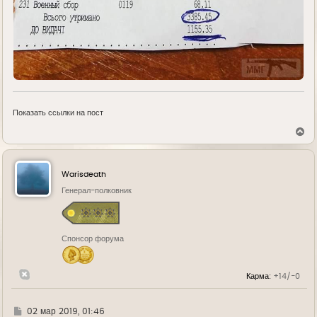
Показать ссылки на пост
В
е
р
н
у
Warisdeath
т
ь
Генерал-полковник
с
я
к
н
Спонсор форума
а
ч
а
л
Карма:
+14/-0
у
Г
02 мар 2019, 01:46