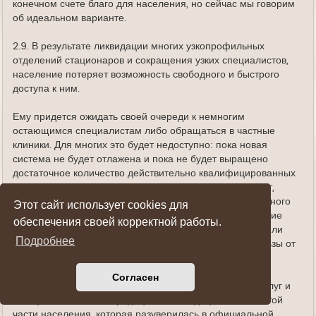
конечном счете благо для населения, но сейчас мы говорим
об идеальном варианте.
2.9. В результате ликвидации многих узкопрофильных
отделений стационаров и сокращения узких специалистов,
население потеряет возможность свободного и быстрого
доступа к ним.
Ему придется ожидать своей очереди к немногим
остающимся специалистам либо обращаться в частные
клиники. Для многих это будет недоступно: пока новая
система не будет отлажена и пока не будет выращено
достаточное количество действительно квалифицированных
кадров для первичного звена, многие люди пострадают,
оставшись без вовремя назначенного квалифицированного
Этот сайт использует cookies для
лечения. На мой взгляд, финансовые и демографические
обеспечения своей корректной работы.
последствия этого просчитать достаточно трудно, вряд ли
Подробнее
кто-то занимался моделированием и сравнением пользы от
реформы и издержек во время ее проведения.
Согласен
2.10. Еще больше вырастет рынок парамедицинских услуг и
«специалистов» от нетрадиционной медицины за счет той
части населения, которая разуверилась в официальной