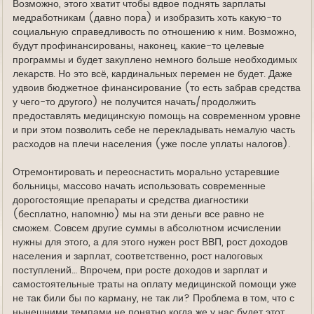
Возможно, этого хватит чтобы вдвое поднять зарплаты
медработникам (давно пора) и изобразить хоть какую-то
социальную справедливость по отношению к ним. Возможно,
будут профинансированы, наконец, какие-то целевые
программы и будет закуплено немного больше необходимых
лекарств. Но это всё, кардинальных перемен не будет. Даже
удвоив бюджетное финансирование (то есть забрав средства
у чего-то другого) не получится начать/продолжить
предоставлять медицинскую помощь на современном уровне
и при этом позволить себе не перекладывать немалую часть
расходов на плечи населения (уже после уплаты налогов).
Отремонтировать и переоснастить морально устаревшие
больницы, массово начать использовать современные
дорогостоящие препараты и средства диагностики
(бесплатно, напомню) мы на эти деньги все равно не
сможем. Совсем другие суммы в абсолютном исчислении
нужны для этого, а для этого нужен рост ВВП, рост доходов
населения и зарплат, соответственно, рост налоговых
поступлений… Впрочем, при росте доходов и зарплат и
самостоятельные траты на оплату медицинской помощи уже
не так били бы по карману, не так ли? Проблема в том, что с
нынешними темпами не понятно когда же у нас будет этот