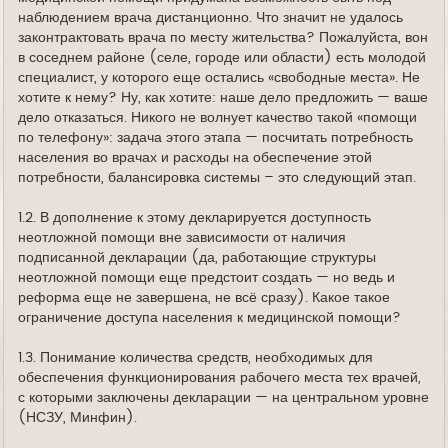
наблюдением врача дистанционно. Что значит не удалось
законтрактовать врача по месту жительства? Пожалуйста, вон
в соседнем районе (селе, городе или области) есть молодой
специалист, у которого еще остались «свободные места». Не
хотите к нему? Ну, как хотите: наше дело предложить — ваше
дело отказаться. Никого не волнует качество такой «помощи
по телефону»: задача этого этапа — посчитать потребность
населения во врачах и расходы на обеспечение этой
потребности, балансировка системы – это следующий этап.
1.2. В дополнение к этому декларируется доступность
неотложной помощи вне зависимости от наличия
подписанной декларации (да, работающие структуры
неотложной помощи еще предстоит создать — но ведь и
реформа еще не завершена, не всё сразу). Какое такое
ограничение доступа населения к медицинской помощи?
1.3. Понимание количества средств, необходимых для
обеспечения функционирования рабочего места тех врачей,
с которыми заключены декларации — на центральном уровне
(НСЗУ, Минфин).