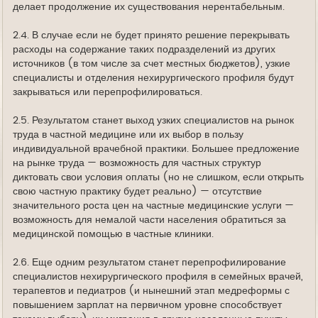
делает продолжение их существования нерентабельным.
2.4. В случае если не будет принято решение перекрывать
расходы на содержание таких подразделений из других
источников (в том числе за счет местных бюджетов), узкие
специалисты и отделения нехирургического профиля будут
закрываться или перепрофилироваться.
2.5. Результатом станет выход узких специалистов на рынок
труда в частной медицине или их выбор в пользу
индивидуальной врачебной практики. Большее предложение
на рынке труда — возможность для частных структур
диктовать свои условия оплаты (но не слишком, если открыть
свою частную практику будет реально) — отсутствие
значительного роста цен на частные медицинские услуги —
возможность для немалой части населения обратиться за
медицинской помощью в частные клиники.
2.6. Еще одним результатом станет перепрофилирование
специалистов нехирургического профиля в семейных врачей,
терапевтов и педиатров (и нынешний этап медреформы с
повышением зарплат на первичном уровне способствует