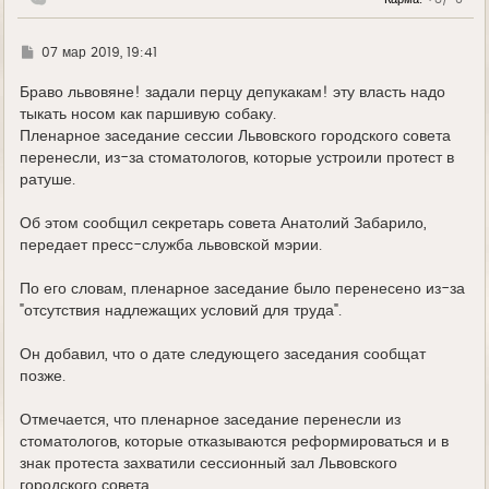
ч
а
л
у
Г
07 мар 2019, 19:41
д
е
Браво львовяне! задали перцу депукакам! эту власть надо
тыкать носом как паршивую собаку.
Пленарное заседание сессии Львовского городского совета
перенесли, из-за стоматологов, которые устроили протест в
ратуше.
Об этом сообщил секретарь совета Анатолий Забарило,
передает пресс-служба львовской мэрии.
По его словам, пленарное заседание было перенесено из-за
"отсутствия надлежащих условий для труда".
Он добавил, что о дате следующего заседания сообщат
позже.
Отмечается, что пленарное заседание перенесли из
стоматологов, которые отказываются реформироваться и в
знак протеста захватили сессионный зал Львовского
городского совета.