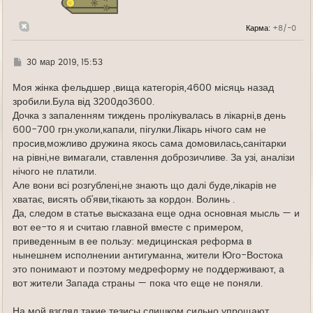
к
н
а
Карма:
+8/-0
ч
а
л
у
Г
30 мар 2019, 15:53
д
е
Моя жінка фельдшер ,вища категорія,4600 місяць назад
зробили.Була від 3200до3600.
Дочка з запаленням тиждень пролікувалась в лікарні,в день
600-700 грн.уколи,капали, пігулки.Лікарь нічого сам не
просив,можливо дружина якось сама домовилась,санітарки
на рівні,не вимагали, ставлення доброзичливе. За узі, аналізи
нічого не платили.
Але вони всі розгублені,не знають що далі буде,лікарів не
хватає, висять об'яви,тікають за кордон. Волинь .
Да, следом в статье высказана еще одна основная мысль — и
вот ее-то я и считаю главной вместе с примером,
приведенным в ее пользу: медицинская реформа в
нынешнем исполнении антигуманна, жители Юго-Востока
это понимают и поэтому медреформу не поддерживают, а
вот жители Запада страны — пока что еще не поняли.
На мой взгляд такие тезисы слишком сильно упрощают