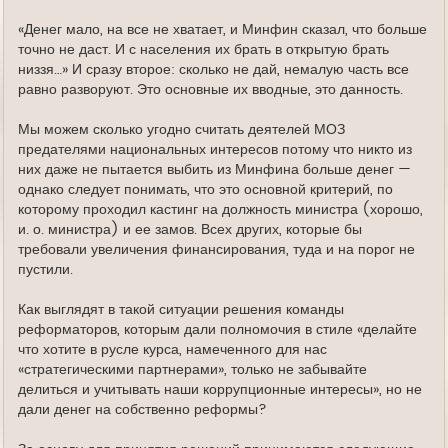
«Денег мало, на все не хватает, и Минфин сказал, что больше
точно не даст. И с населения их брать в открытую брать
низзя…» И сразу второе: сколько не дай, немалую часть все
равно разворуют. Это основные их вводные, это данность.
Мы можем сколько угодно считать деятелей МОЗ
предателями национальных интересов потому что никто из
них даже не пытается выбить из Минфина больше денег —
однако следует понимать, что это основной критерий, по
которому проходил кастинг на должность министра (хорошо,
и. о. министра) и ее замов. Всех других, которые бы
требовали увеличения финансирования, туда и на порог не
пустили.
Как выглядят в такой ситуации решения команды
реформаторов, которым дали полномочия в стиле «делайте
что хотите в русле курса, намеченного для нас
«стратегическими партнерами», только не забывайте
делиться и учитывать наши коррупционные интересы», но не
дали денег на собственно реформы?