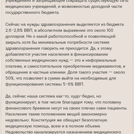
учреждениях и запрещающей сокращать существующую сеть
медицинских учреждений, и возможностью доходной части
государственного бюджета.
Сейчас на нужды здравоохранения выделяется из бюджета
2,6-2,8% ВВП, в абсолютном выражении это около 100
долларов. Ни о какой работоспособной и позволяющей
закрыть хотя бы минимальные потребности системе
здравоохранения говорить не приходится. Да, к этому
добавляется участие населения в финансировании
собственных медицинских нужд — это и неформальные
платежи, и самостоятельное приобретение медикаментов, и
обращение в частные клиники. Доля такого участия — около
50%, что позволяет в сумме выйти на необходимые для
функционирования системы 5-6% ВВП.
Да, сейчас наша система как-то, худо-бедно, но
функционирует, в том числе благодаря тому, что половину
финансового бремени несут на своих плечах сами пациенты.
Население таким положением вещей закономерно
недовольно: Конституция же обещает безоплатную
медицинскую помощь, всем и в полном объеме.
Недовольство канализируется назначением медицинского