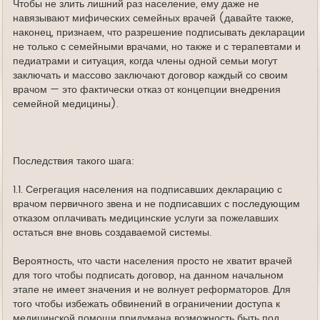
Чтобы не злить лишний раз население, ему даже не
навязывают мифических семейных врачей (давайте также,
наконец, признаем, что разрешение подписывать декларации
не только с семейными врачами, но также и с терапевтами и
педиатрами и ситуация, когда члены одной семьи могут
заключать и массово заключают договор каждый со своим
врачом — это фактически отказ от концепции внедрения
семейной медицины).
Последствия такого шага:
1.1. Сегрегация населения на подписавших декларацию с
врачом первичного звена и не подписавших с последующим
отказом оплачивать медицинские услуги за пожелавших
остаться вне вновь создаваемой системы.
Вероятность, что части населения просто не хватит врачей
для того чтобы подписать договор, на данном начальном
этапе не имеет значения и не волнует реформаторов. Для
того чтобы избежать обвинений в ограничении доступа к
медицинской помощи придумана возможность быть под