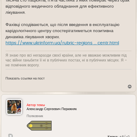
тисяча сто пацієнтів, п’ята частина з яких помирає через брак
відповідного медичного обладнання для ефективного
лікування.
Фахівці сподіваються, що після введення в експлуатацію
карідологічного центру спостерігатиметься позитивна
динаміка лікування хворих.
https://www.ukrinform.ua/rubric-regions ... centr.html
Я знаю про всі негаразди своєї країни, але не вважаю можливим під
час війни ганьбити її ні в публічних постах, ні в публічних місцях. Я -
не помічник ворогу.
Показать ссылки на пост
В
е
р
н
у
Автор темы
т
Александр Сергеевич Перижняк
ь
Полковник
с
я
к
н
а
Карма:
+8/-0