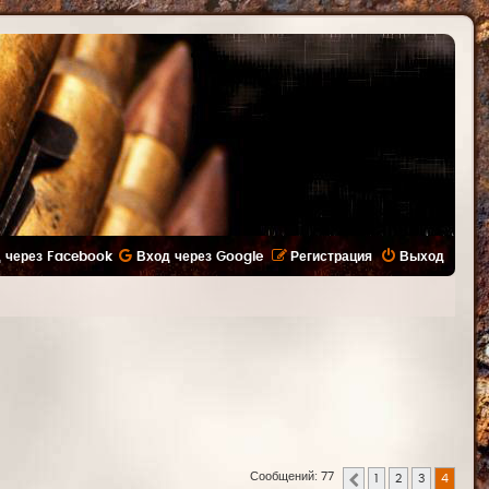
 через Facebook
Вход через Google
Регистрация
Выход
Сообщений: 77
1
2
3
4
Пред.