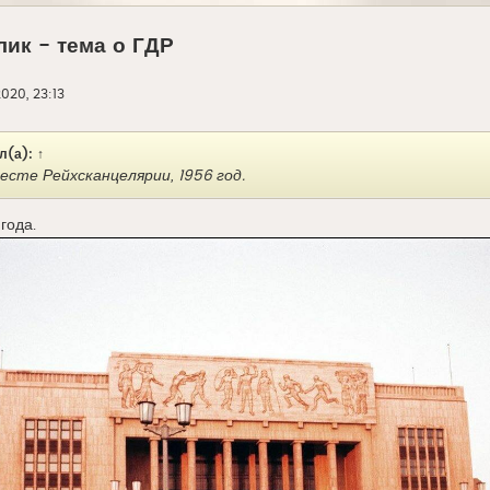
лик - тема о ГДР
020, 23:13
л(а):
↑
есте Рейхсканцелярии, 1956 год.
года.