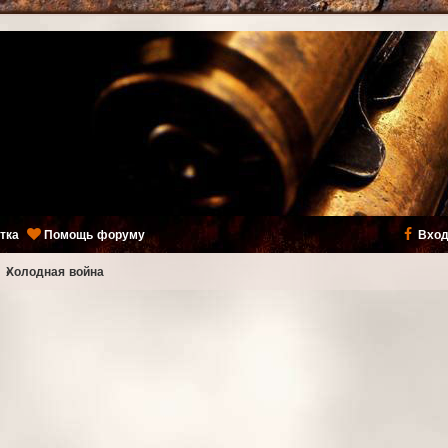
тка
Помощь форуму
Вход
ь
Холодная война