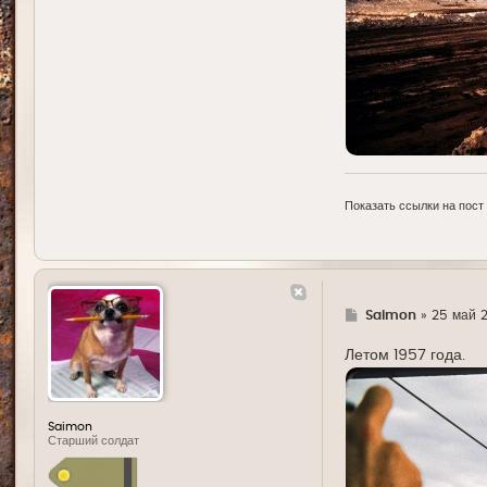
Показать ссылки на пост
Г
Saimon
»
25 май 2
д
е
Летом 1957 года.
Saimon
Старший солдат