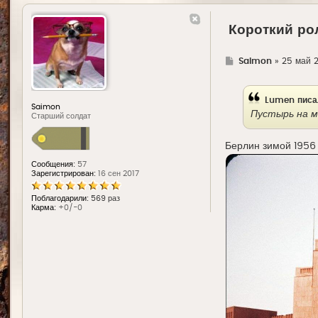
Короткий ро
Г
Saimon
»
25 май 2
д
е
Lumen
писа
Saimon
Пустырь на м
Старший солдат
Берлин зимой 1956 
Сообщения:
57
Зарегистрирован:
16 сен 2017
Поблагодарили:
569 раз
Карма:
+0/-0