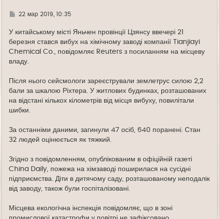
Г
22 мар 2019, 10:35
д
е
У китайському місті Яньчен провінції Цзянсу ввечері 21
березня стався вибух на хімічному заводі компанії Tianjiayi
Chemical Co., повідомляє Reuters з посиланням на місцеву
владу.
Після нього сейсмологи зареєстрували землетрус силою 2,2
бали за шкалою Ріхтера. У житлових будинках, розташованих
на відстані кількох кілометрів від місця вибуху, повилітали
шибки.
За останніми даними, загинули 47 осіб, 640 поранені. Стан
32 людей оцінюється як тяжкий.
Згідно з повідомленням, опублікованим в офіційній газеті
China Daily, пожежа на хімзаводі поширилася на сусідні
підприємства. Діти в дитячому саду, розташованому неподалік
від заводу, також були госпіталізовані.
Місцева екологічна інспекція повідомляє, що в зоні
промислової катастрофи у повітрі не зафіксовано