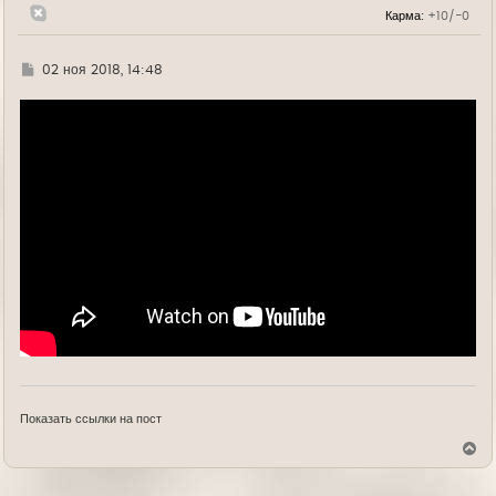
л
Карма:
+10/-0
у
Г
02 ноя 2018, 14:48
д
е
Показать ссылки на пост
В
е
р
н