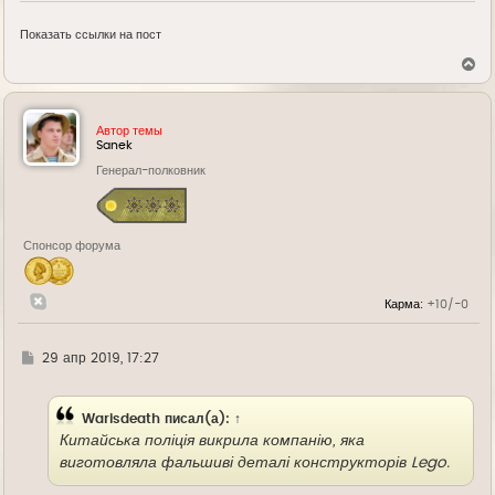
Показать ссылки на пост
В
е
р
н
у
Автор темы
т
Sanek
ь
Генерал-полковник
с
я
к
н
а
Спонсор форума
ч
а
л
у
Карма:
+10/-0
Г
29 апр 2019, 17:27
д
е
Warisdeath
писал(а):
↑
Китайська поліція викрила компанію, яка
виготовляла фальшиві деталі конструкторів Lego.