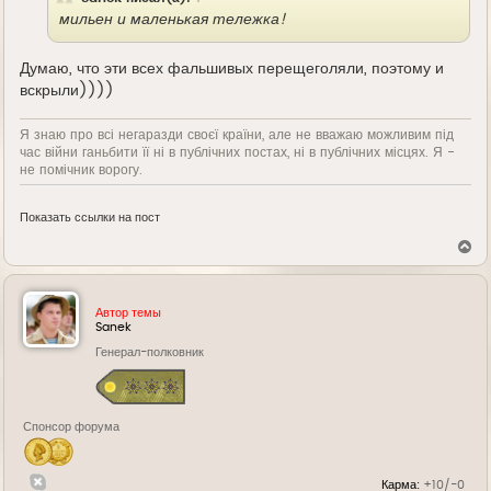
мильен и маленькая тележка!
Думаю, что эти всех фальшивых перещеголяли, поэтому и
вскрыли))))
Я знаю про всі негаразди своєї країни, але не вважаю можливим під
час війни ганьбити її ні в публічних постах, ні в публічних місцях. Я -
не помічник ворогу.
Показать ссылки на пост
В
е
р
н
у
Автор темы
т
Sanek
ь
Генерал-полковник
с
я
к
н
а
Спонсор форума
ч
а
л
у
Карма:
+10/-0