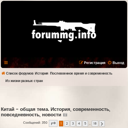
Регистрация
Выход
Список форумов
История
Послевоенное время и современность
Из жизни разных стран
Китай - общая тема. История, современность,
повседневность, новости
Страница
1
из
18
Сообщений: 350
1
2
3
4
5
…
18
След.