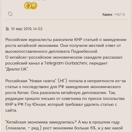
ч
а
л
Карма:
+10/-0
у
Г
10 мар 2019, 14:02
д
е
Российские журналисты разозлили КНР статьей о замедлении
роста китайской экономики. Они получили жесткий ответ от
высокопоставленного дипломата Поднебесной.
О китайско-российском экономическом скандале рассказал
российский канал в Telegram Gоrbachev, передает
"Диалог.UA".
Российская "Новая газета" (НГ) попала в неприятности из-за
статьи о последствиях для РФ замедления экономического
роста Китая. Она разозлила китайскую дипломатию. Так,
редакции пришло письмо от советника по прессе посольства
КНР в РФ Гоу Юнхая, который требовал удалить статью с
сайта.
"Китайская экономика замедлилась? А мы в прошлом году
(показали, – ред.) рост экономики больше 6%, а у вас какой