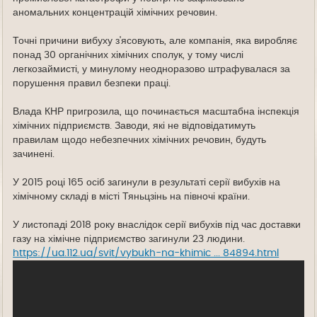
аномальних концентрацій хімічних речовин.
Точні причини вибуху з'ясовують, але компанія, яка виробляє
понад 30 органічних хімічних сполук, у тому числі
легкозаймисті, у минулому неодноразово штрафувалася за
порушення правил безпеки праці.
Влада КНР пригрозила, що починається масштабна інспекція
хімічних підприємств. Заводи, які не відповідатимуть
правилам щодо небезпечних хімічних речовин, будуть
зачинені.
У 2015 році 165 осіб загинули в результаті серії вибухів на
хімічному складі в місті Тяньцзінь на півночі країни.
У листопаді 2018 року внаслідок серії вибухів під час доставки
газу на хімічне підприємство загинули 23 людини.
https://ua.112.ua/svit/vybukh-na-khimic ... 84894.html