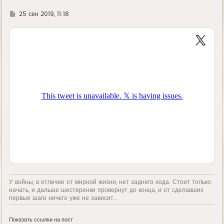
а
л
Г
25 сен 2019, 11:18
у
д
е
У войны, в отличие от мирной жизни, нет заднего хода. Стоит только
начать, и дальше шестеренки провернут до конца, и от сделавших
первые шаги ничего уже не зависит...
Показать ссылки на пост