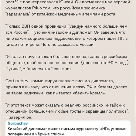
рост?" - поинтересовался Юнхай. Он посмеялся над версией
журналистов РФ о том, что российская экономика
"заразилась" от китайской медленными темпами роста.
"Только ВВП одной провинции Гуандун намного больше, чем
вся Россия", - уточнил китайский дипломат. Он заверил, что
ни о каком социальном недовольстве, о котором пишет НГ, в
Китае нет и речи. Чего не скажешь о России.
"Я только почувствовал большое недовольство в российском
обществе, особенно после послания (президента РФ - ред.)
Путина", - "припечатал" советник.
Gоrbachev, комментируя гневное письмо дипломата,
пришел к выводу, что отношения между РФ и Китаем далеко
не такие радужные, как пытается убедить Кремль.
"И этот текст может сказать о реалиях российско-китайских
отношений больше, чем любые тосты и здравицы политиков",
- заверил он.