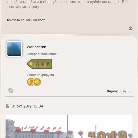
час війни ганьбити її ні в публічних постах, ні в публічних місцях. Я -
не помічник ворогу.
Показать ссылки на пост
В
е
р
н
у
Warisdeath
т
ь
Генерал-полковник
с
я
к
н
Спонсор форума
а
ч
а
л
Карма:
+14/-0
у
Г
01 окт 2019, 15:04
д
е