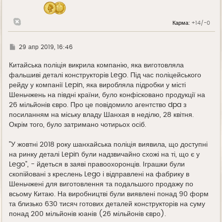
ч
а
л
Карма:
+14/-0
у
Г
29 апр 2019, 16:46
д
е
Китайська поліція викрила компанію, яка виготовляла
фальшиві деталі конструкторів Lego. Під час поліцейського
рейду у компанії Lepin, яка виробляла підробки у місті
Шеньчжень на півдні країни, було конфісковано продукції на
26 мільйонів євро. Про це повідомило агентство dpa з
посиланням на міську владу Шанхая в неділю, 28 квітня.
Окрім того, було затримано чотирьох осіб.
"У жовтні 2018 року шанхайська поліція виявила, що доступні
на ринку деталі Lepin були надзвичайно схожі на ті, що є у
Lego", - йдеться в заяві правоохоронців. Іграшки були
скопійовані з креслень Lego і відправлені на фабрику в
Шеньчжені для виготовлення та подальшого продажу по
всьому Китаю. На виробництві були виявлені понад 90 форм
та близько 630 тисяч готових деталей конструкторів на суму
понад 200 мільйонів юанів (26 мільйонів євро).