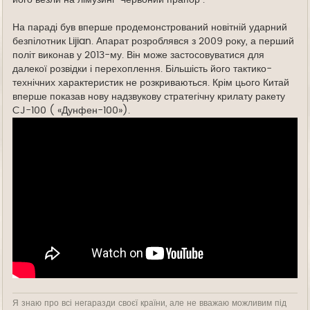
його везли на лімузині “Червоний прапор”.
На параді був вперше продемонстрований новітній ударний
безпілотник Lijian. Апарат розроблявся з 2009 року, а перший
політ виконав у 2013-му. Він може застосовуватися для
далекої розвідки і перехоплення. Більшість його тактико-
технічних характеристик не розкриваються. Крім цього Китай
вперше показав нову надзвукову стратегічну крилату ракету
CJ-100 ( «Дунфен-100»).
Я знаю про всі негаразди своєї країни, але не вважаю можливим під