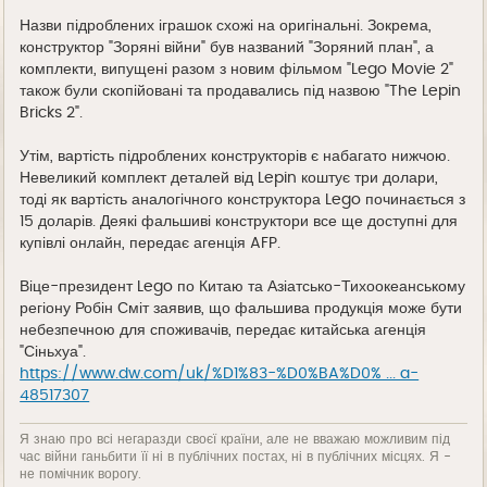
Назви підроблених іграшок схожі на оригінальні. Зокрема,
конструктор "Зоряні війни" був названий "Зоряний план", а
комплекти, випущені разом з новим фільмом "Lego Movie 2"
також були скопійовані та продавались під назвою "The Lepin
Bricks 2".
Утім, вартість підроблених конструкторів є набагато нижчою.
Невеликий комплект деталей від Lepin коштує три долари,
тоді як вартість аналогічного конструктора Lego починається з
15 доларів. Деякі фальшиві конструктори все ще доступні для
купівлі онлайн, передає агенція AFP.
Віце-президент Lego по Китаю та Азіатсько-Тихоокеанському
регіону Робін Сміт заявив, що фальшива продукція може бути
небезпечною для споживачів, передає китайська агенція
"Сіньхуа".
https://www.dw.com/uk/%D1%83-%D0%BA%D0% ... a-
48517307
Я знаю про всі негаразди своєї країни, але не вважаю можливим під
час війни ганьбити її ні в публічних постах, ні в публічних місцях. Я -
не помічник ворогу.