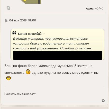
Карма:
+0/-0
Г
04 ноя 2018, 18:00
д
е
Sanek
писал(а):
↑
В Китае женщина, пропустившая остановку,
устроила драку с водителем и тот потерял
контроль над управлением. Погибло 13 человек.
Блин,на фоне более миллиарда муравьев 13 как-то не
впечатляет...
однако,мудилы по всему миру идентичны
Показать ссылки на пост
В
е
р