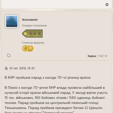
В
е
р
н
у
Warisdeath
т
ь
Генерал-полковник
с
я
к
н
Спонсор форума
а
ч
а
л
Карма:
+14/-0
у
Г
01 окт 2019, 15:01
д
е
В КНР пройшов парад з нагоди 70-ої річниці країни
В Пекіні з нагоди 70-річчя КНР влада провела найбільший в
сучасній історії країни військовий парад. У заході взяли участь
15 тис. військових, 160 бойових літаків і 580 одиниць бойової
техніки. Парад пройшов на центральній пекінській площі
Тяньаньмень. Парад приймав президент Китаю Сі Цзіньпін :