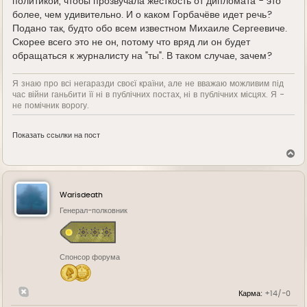
политикой, чтобы прозвучала жесткость от дипломата - это
более, чем удивительно. И о каком Горбачёве идет речь?
Подано так, будто обо всем известном Михаиле Сергеевиче.
Скорее всего это не он, потому что вряд ли он будет
обращаться к журналисту на "ты". В таком случае, зачем?
Я знаю про всі негаразди своєї країни, але не вважаю можливим під
час війни ганьбити її ні в публічних постах, ні в публічних місцях. Я -
не помічник ворогу.
Показать ссылки на пост
В
е
р
н
у
Warisdeath
т
ь
Генерал-полковник
с
я
к
н
Спонсор форума
а
ч
а
л
Карма:
+14/-0
у