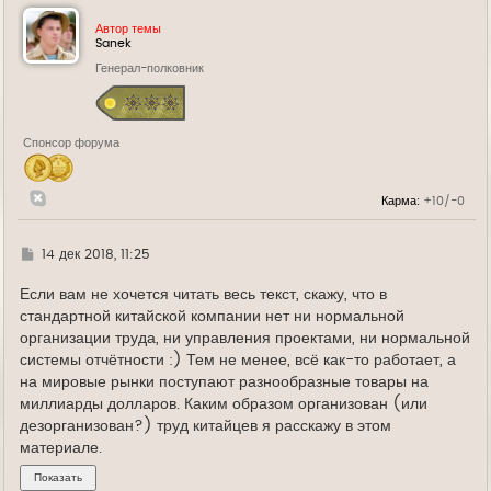
н
у
Автор темы
т
Sanek
ь
Генерал-полковник
с
я
к
н
а
Спонсор форума
ч
а
л
у
Карма:
+10/-0
Г
14 дек 2018, 11:25
д
е
Если вам не хочется читать весь текст, скажу, что в
стандартной китайской компании нет ни нормальной
организации труда, ни управления проектами, ни нормальной
системы отчётности :) Тем не менее, всё как-то работает, а
на мировые рынки поступают разнообразные товары на
миллиарды долларов. Каким образом организован (или
дезорганизован?) труд китайцев я расскажу в этом
материале.