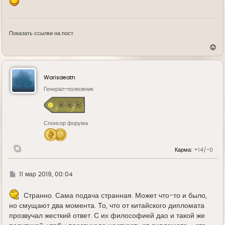
Показать ссылки на пост
В
е
р
н
у
Warisdeath
т
ь
Генерал-полковник
с
я
к
н
Спонсор форума
а
ч
а
л
Карма:
+14/-0
у
Г
11 мар 2019, 00:04
д
е
Странно. Сама подача странная. Может что-то и было,
но смущают два момента. То, что от китайского дипломата
прозвучал жесткий ответ. С их философией дао и такой же