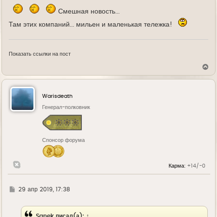
Смешная новость...
Там этих компаний... мильен и маленькая тележка!
Показать ссылки на пост
В
е
р
н
у
Warisdeath
т
ь
Генерал-полковник
с
я
к
н
Спонсор форума
а
ч
а
л
Карма:
+14/-0
у
Г
29 апр 2019, 17:38
д
е
Sanek
писал(а):
↑