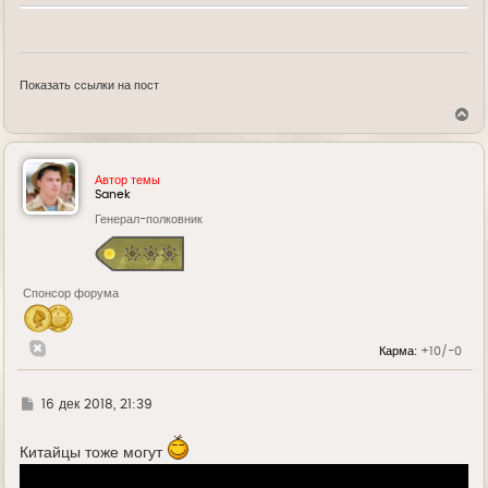
Показать ссылки на пост
В
е
р
н
у
Автор темы
т
Sanek
ь
Генерал-полковник
с
я
к
н
а
Спонсор форума
ч
а
л
у
Карма:
+10/-0
Г
16 дек 2018, 21:39
д
е
Китайцы тоже могут