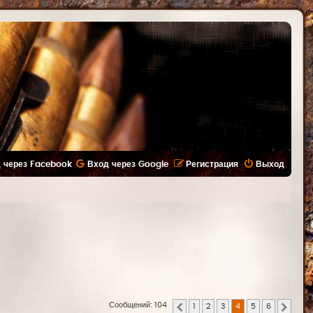
 через Facebook
Вход через Google
Регистрация
Выход
Сообщений: 104
1
2
3
4
5
6
Пред.
След.