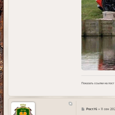
Показать ссылки на пост
Г
Рост76
»
11 сен 202
д