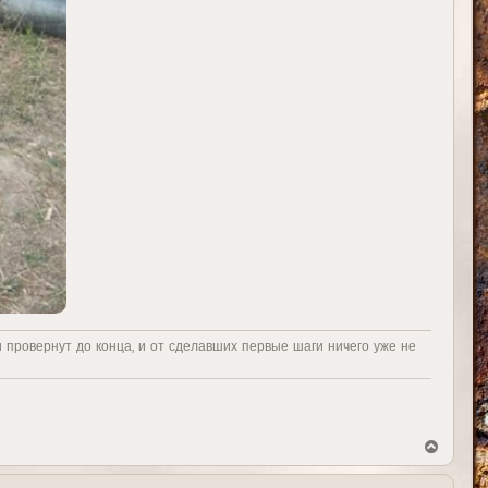
и провернут до конца, и от сделавших первые шаги ничего уже не
В
е
р