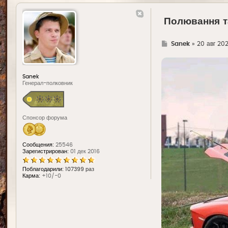
Полювання та
Г
Sanek
»
20 авг 202
д
е
Sanek
Генерал-полковник
Спонсор форума
Сообщения:
25546
Зарегистрирован:
01 дек 2016
Поблагодарили:
107399 раз
Карма:
+10/-0