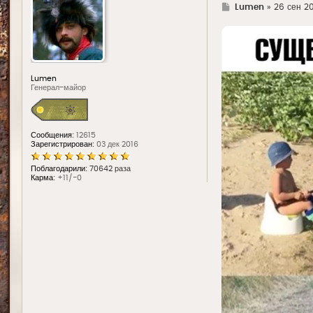
Г
Lumen
»
26 сен 20
д
е
Lumen
Генерал-майор
Сообщения:
12615
Зарегистрирован:
03 дек 2016
Поблагодарили:
70642 раза
Карма:
+11/-0